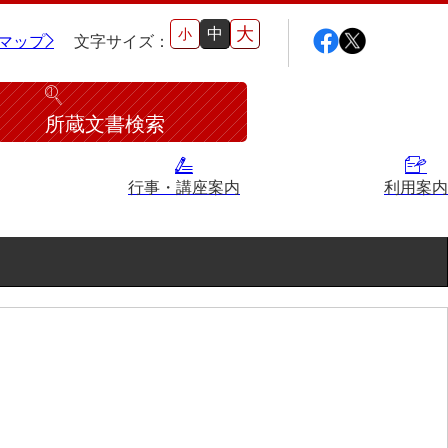
大
中
小
マップ
文字サイズ：
所蔵文書検索
行事・講座案内
利用案内