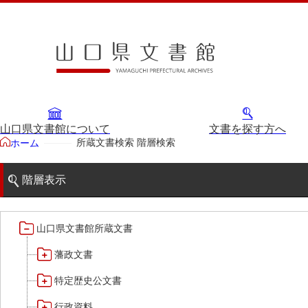
山口県文書館について
文書を探す方へ
所蔵文書検索 階層検索
ホーム
階層表示
山口県文書館所蔵文書
藩政文書
特定歴史公文書
行政資料