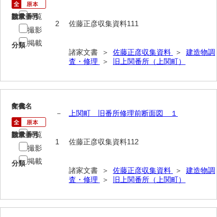
大中家文書
閲覧
請求番号
数量
大中家文書（神奈川県）
2
佐藤正彦収集資料111
撮影
大野毛利家文書
掲載
分類
諸家文書 ＞
佐藤正彦収集資料
＞
建造物調
大村益次郎文書
査・修理
＞
旧上関番所（上関町）
大本氏収集文書
岡家文書（福栄村）
8
文書名
年代
－
上関町 旧番所修理前断面図 １
岡家文書（周南市）
岡田家文書（徳地町）
閲覧
請求番号
数量
1
佐藤正彦収集資料112
撮影
岡田家文書（萩市）
掲載
分類
岡田学収集史料
諸家文書 ＞
佐藤正彦収集資料
＞
建造物調
査・修理
＞
旧上関番所（上関町）
岡藤家文書
岡本家文書（島根県）