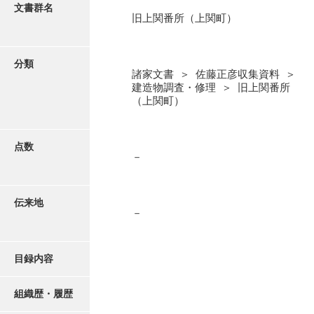
更新履歴
文書群名
旧上関番所（上関町）
阿川家文書
絵図・地図
阿川毛利家文書
分類
諸家文書 ＞ 佐藤正彦収集資料 ＞
朝倉家文書
写真・絵はがき
建造物調査・修理 ＞ 旧上関番所
（上関町）
厚母家文書
近代刊行写真帳類
阿野家文書
点数
－
安部家文書
ポスター・リーフレット
雨村家文書
伝来地
高画質画像ダウンロード
荒瀬家文書
－
荒瀬家文書（防府市）
目録内容
有福家文書
有馬家文書
組織歴・履歴