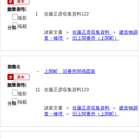
清末毛利家文書
閲覧
請求番号
数量
1
佐藤正彦収集資料122
口羽家文書
撮影
掲載
分類
国司家文書
諸家文書 ＞
佐藤正彦収集資料
＞
建造物調
査・修理
＞
旧上関番所（上関町）
国光家文書
国守家文書
国行家文書
19
文書名
年代
－
上関町 旧番所関係図面
熊谷家文書
閲覧
請求番号
数量
熊谷家文書（山口市）
11
佐藤正彦収集資料123
撮影
熊野家文書（防府市）
掲載
分類
諸家文書 ＞
佐藤正彦収集資料
＞
建造物調
蔵田家文書
査・修理
＞
旧上関番所（上関町）
倉橋家文書
栗林家文書