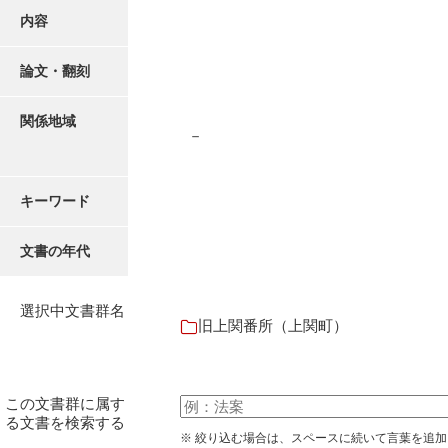
有光家文書
内容
阿武家文書（山口市）
論文・翻刻
阿武家文書（美祢市）
阿武家文書(美祢市２)
関係地域
－
阿武孝太郎文書
飯田家文書
キーワード
飯田家文書（福岡県）
文書の年代
池田家文書
池田邦夫所蔵文書
選択中文書群名
旧上関番所（上関町）
石井丈若撮影写真
石川家文書
この文書群に属す
る文書を検索する
石川卓美文庫
※ 絞り込む場合は、スペースに続いて言葉を追