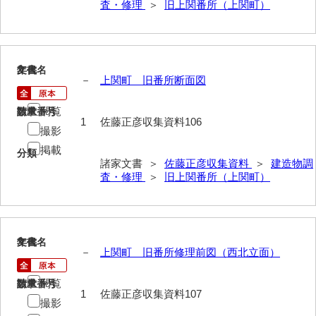
査・修理
＞
旧上関番所（上関町）
伊藤家文書（宇部市）
井上一親文書
井上家文書（宇部市）
2
文書名
年代
－
上関町 旧番所断面図
井上家文書（大和町）
閲覧
請求番号
数量
1
佐藤正彦収集資料106
井上家文書（防府市）
撮影
井上家文書（徳山市）
掲載
分類
諸家文書 ＞
佐藤正彦収集資料
＞
建造物調
井上勉家文書（大和町）
査・修理
＞
旧上関番所（上関町）
井下家文書（埼玉県）
井原家文書
3
文書名
年代
－
上関町 旧番所修理前図（西北立面）
今井家文書
閲覧
今川家文書
請求番号
数量
1
佐藤正彦収集資料107
撮影
入江九一文書