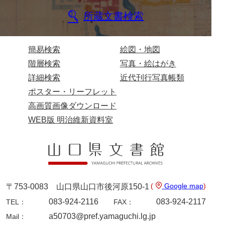
所蔵文書検索
兄部家文書
興隆寺文書
簡易検索
絵図・地図
小嶋家文書
階層検索
写真・絵はがき
御所河内大堤水子中文書
詳細検索
近代刊行写真帳類
ポスター・リーフレット
小山家文書
高画質画像ダウンロード
近藤清石文庫
WEB版 明治維新資料室
雑賀家文書
斉藤家文書（山口市）
斉藤家文書（徳地町）
(
Google map
)
〒753-0083 山口県山口市後河原150-1
佐伯隆収集史料
083-924-2116
083-924-2117
TEL：
FAX：
坂田軍一文書
a50703@pref.yamaguchi.lg.jp
Mail：