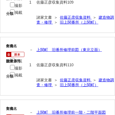
1
佐藤正彦収集資料109
撮影
内海家文書
掲載
分類
諸家文書 ＞
佐藤正彦収集資料
＞
建造物調
宇野家文書
査・修理
＞
旧上関番所（上関町）
馬屋原家文書
梅村明文書
6
文書名
年代
浦家文書
－
上関町 旧番所修理前図（東北立面）
江浪家文書
閲覧
請求番号
数量
1
佐藤正彦収集資料110
撮影
惠本家文書
掲載
分類
恵良宏収集文書
諸家文書 ＞
佐藤正彦収集資料
＞
建造物調
査・修理
＞
旧上関番所（上関町）
相木家文書
大田家文書
大谷家文書
7
文書名
年代
－
上関町 旧番所修理前一階・二階平面図