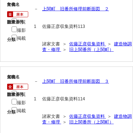
9
文書名
年代
岡本家文書（周防大島町）
－
上関町 旧番所修理前断面図 ２
小川家文書
閲覧
請求番号
数量
1
佐藤正彦収集資料113
小川五郎収集史料
撮影
掲載
尾崎家文書
分類
諸家文書 ＞
佐藤正彦収集資料
＞
建造物調
査・修理
＞
旧上関番所（上関町）
尾崎家文書（防府市）
小沢家文書（阿東町）
小沢太郎文書
10
文書名
年代
－
上関町 旧番所修理前断面図 ３
小田家文書（山口市吉敷）
閲覧
請求番号
数量
小田家文書（柳井市金屋）
1
佐藤正彦収集資料114
撮影
小田家文書（柳井市和田）
掲載
分類
諸家文書 ＞
佐藤正彦収集資料
＞
建造物調
小田家文書（山口市下小鯖）
査・修理
＞
旧上関番所（上関町）
小野家文書