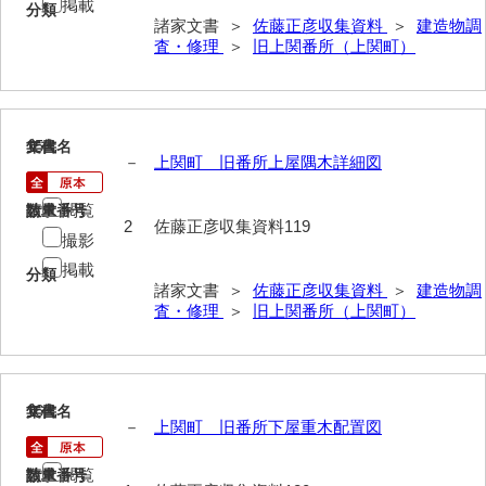
兼田家文書
掲載
分類
諸家文書 ＞
佐藤正彦収集資料
＞
建造物調
上村家文書
査・修理
＞
旧上関番所（上関町）
上矢田井手文書
嘉村家文書
15
文書名
年代
－
上関町 旧番所上屋隅木詳細図
亀田家文書
賀屋家文書
閲覧
請求番号
数量
2
佐藤正彦収集資料119
撮影
河北家文書
掲載
分類
諸家文書 ＞
佐藤正彦収集資料
＞
建造物調
河崎家文書
査・修理
＞
旧上関番所（上関町）
河崎家文書（旧神代村）
河田家文書
16
文書名
年代
河野家文書（美祢市）
－
上関町 旧番所下屋重木配置図
河野英男収集資料
閲覧
請求番号
数量