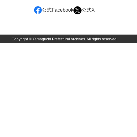
坂本自治会文書
公式Facebook
公式X
佐川家文書（平生町佐合島）
佐川家文書（大島町）
桜井家文書
Copyright © Yamaguchi Prefectural Archives. All rights reserved.
桜井家文書（宇部市）
櫻井家文書（山口市）
佐倉谷家文書
佐々木家文書（美祢市）
佐々木家文書（山口市）
佐々木家文書
佐々木均文書
佐世家文書