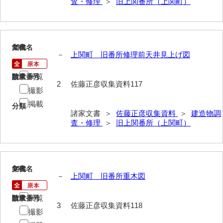
査・修理
＞
旧上関番所（上関町）
勝間田家文書
桂家文書（防府市）
13
文書名
年代
桂家文書（宇部市1）
－
上関町 旧番所修理前天井見上げ図
桂家文書（宇部市2）
閲覧
請求番号
数量
2
佐藤正彦収集資料117
撮影
桂家文書（下関市長府）
掲載
分類
桂家文書（大阪市）
諸家文書 ＞
佐藤正彦収集資料
＞
建造物調
査・修理
＞
旧上関番所（上関町）
門井家文書
金津家文書
金谷家文書
14
文書名
年代
－
上関町 旧番所重木図
金子家文書
閲覧
請求番号
数量
兼重家文書
3
佐藤正彦収集資料118
撮影