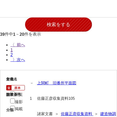
石田家文書（徳山市）
石田家文書（山口市）
和泉家文書
市川家文書
件中
－
件を表示
39
1
20
市川家文書(千葉県)
〈
1
市原家文書
2
〉
厳島神社祭礼堅田中組水上会講文書
厳島神社念仏踊堅田下組流田会講文書
1
文書名
年代
－
上関町 旧番所平面図
出羽家文書
一宝家文書
閲覧
請求番号
数量
1
佐藤正彦収集資料105
撮影
伊藤家文書（須佐町）
掲載
分類
伊藤家文書（山口市）
諸家文書 ＞
佐藤正彦収集資料
＞
建造物調