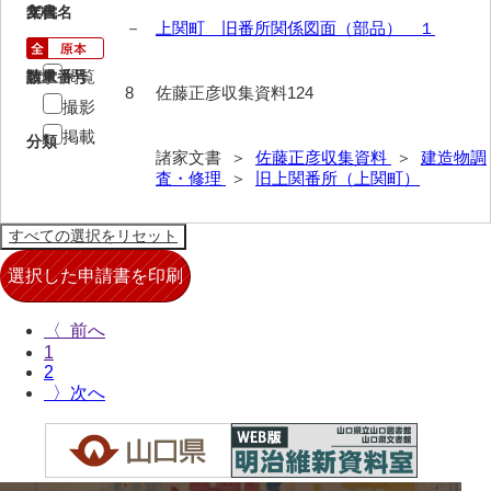
20
文書名
年代
－
上関町 旧番所関係図面（部品） １
来栖家文書
桑木正道収集史料
閲覧
請求番号
数量
8
佐藤正彦収集資料124
撮影
桑原舳一収集史料
掲載
分類
原始院文書
諸家文書 ＞
佐藤正彦収集資料
＞
建造物調
査・修理
＞
旧上関番所（上関町）
劔持家文書
小泉家文書
高家文書
甲谷家文書
〈
1
河内山家文書
2
〉
河野家文書（山口市）
河野家文書（藤沢市）
香原家文書