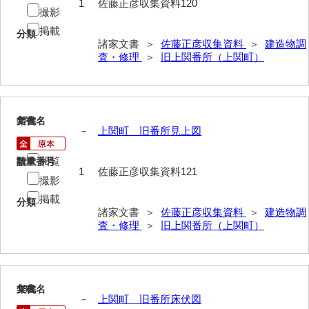
1
佐藤正彦収集資料120
神田一・二宮関係文書
撮影
掲載
神本正律文書
分類
諸家文書 ＞
佐藤正彦収集資料
＞
建造物調
査・修理
＞
旧上関番所（上関町）
岸浩文庫
岸村家文書
木津屋家文書
17
文書名
年代
－
上関町 旧番所見上図
木梨家文書
閲覧
請求番号
数量
木原家文書
1
佐藤正彦収集資料121
撮影
木部家文書
掲載
分類
諸家文書 ＞
佐藤正彦収集資料
＞
建造物調
木村家文書
査・修理
＞
旧上関番所（上関町）
木村家文書（山口市）
木村一人文書
18
文書名
年代
清川家文書
－
上関町 旧番所床伏図