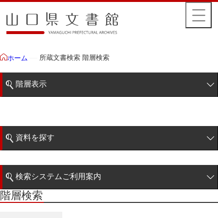
所蔵文書検索 階層検索
ホーム
階層表示
山口県文書館所蔵文書
藩政文書
資料を探す
特定歴史公文書
簡易検索
行政資料
検索システムご利用案内
諸家文書
階層検索
階層検索
検索システムの利用について
青木家文書
詳細検索
赤間家文書