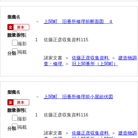
影山家文書
11
文書名
年代
鹿島家文書
－
上関町 旧番所修理前断面図 ４
梶山家文書
閲覧
請求番号
数量
1
佐藤正彦収集資料115
鍛冶利吉文書
撮影
掲載
分類
片岡トミ子自作農地木札
諸家文書 ＞
佐藤正彦収集資料
＞
建造物調
査・修理
＞
旧上関番所（上関町）
堅田家文書（一般郷土伝来）
堅田家文書（山口市）
堅田家文書（山口市２）
12
文書名
年代
－
上関町 旧番所修理前小屋組伏図
片山家文書（阿東町）
閲覧
請求番号
数量
片山家文書（下関市豊浦）
1
佐藤正彦収集資料116
撮影
片山家文書（美和町）
掲載
分類
諸家文書 ＞
佐藤正彦収集資料
＞
建造物調
月輪寺文書