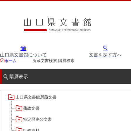
山口県文書館について
文書を探す方へ
所蔵文書検索 階層検索
ホーム
階層表示
山口県文書館所蔵文書
藩政文書
特定歴史公文書
行政資料