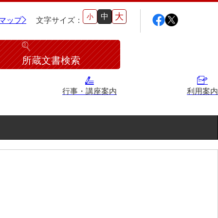
大
中
小
マップ
文字サイズ：
所蔵文書検索
行事・講座案内
利用案内