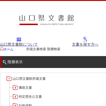
山口県文書館について
文書を探す方へ
所蔵文書検索 階層検索
ホーム
階層表示
山口県文書館所蔵文書
藩政文書
特定歴史公文書
行政資料