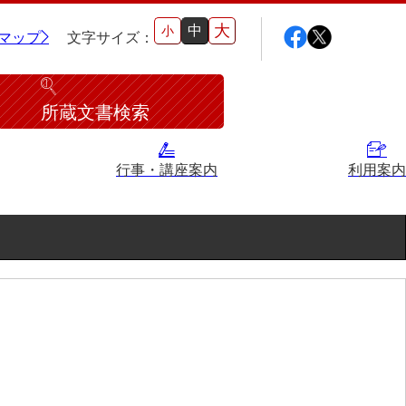
大
中
小
マップ
文字サイズ：
所蔵文書検索
行事・講座案内
利用案内