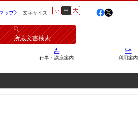
大
中
小
マップ
文字サイズ：
所蔵文書検索
行事・講座案内
利用案内