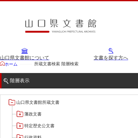
山口県文書館について
文書を探す方へ
所蔵文書検索 階層検索
ホーム
階層表示
山口県文書館所蔵文書
藩政文書
特定歴史公文書
行政資料