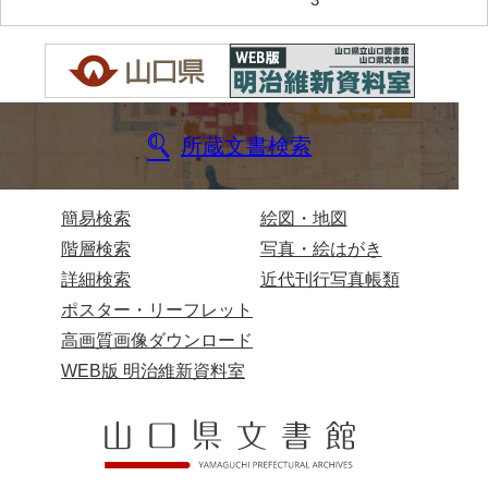
伊藤家文書（宇部市）
井上一親文書
井上家文書（宇部市）
所蔵文書検索
井上家文書（大和町）
井上家文書（防府市）
簡易検索
絵図・地図
井上家文書（徳山市）
階層検索
写真・絵はがき
井上勉家文書（大和町）
詳細検索
近代刊行写真帳類
ポスター・リーフレット
井下家文書（埼玉県）
高画質画像ダウンロード
井原家文書
WEB版 明治維新資料室
今井家文書
今川家文書
入江九一文書