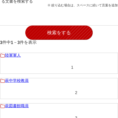
る文書を検索する
石田家文書（徳山市）
※ 絞り込む場合は、スペースに続いて言葉を追
石田家文書（山口市）
和泉家文書
市川家文書
件中
－
件を表示
3
1
3
市川家文書(千葉県)
市原家文書
陸軍軍人
厳島神社祭礼堅田中組水上会講文書
1
厳島神社念仏踊堅田下組流田会講文書
萩中学校教員
出羽家文書
2
一宝家文書
伊藤家文書（須佐町）
萩図書館職員
伊藤家文書（山口市）
3