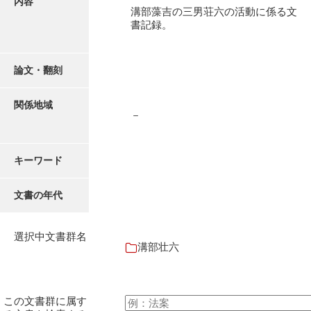
内容
有光家文書
溝部藻吉の三男荘六の活動に係る文
書記録。
阿武家文書（山口市）
阿武家文書（美祢市）
論文・翻刻
阿武家文書(美祢市２)
関係地域
阿武孝太郎文書
－
飯田家文書
キーワード
飯田家文書（福岡県）
池田家文書
文書の年代
池田邦夫所蔵文書
選択中文書群名
石井丈若撮影写真
溝部壮六
石川家文書
石川卓美文庫
この文書群に属す