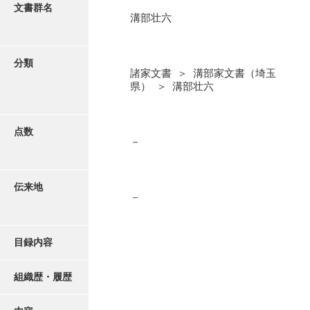
更新履歴
文書群名
溝部壮六
阿川家文書
絵図・地図
阿川毛利家文書
分類
諸家文書 ＞ 溝部家文書（埼玉
朝倉家文書
写真・絵はがき
県） ＞ 溝部壮六
厚母家文書
近代刊行写真帳類
阿野家文書
点数
－
安部家文書
ポスター・リーフレット
雨村家文書
伝来地
－
高画質画像ダウンロード
荒瀬家文書
荒瀬家文書（防府市）
目録内容
有福家文書
組織歴・履歴
有馬家文書