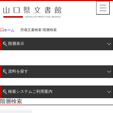
所蔵文書検索 階層検索
ホーム
階層表示
山口県文書館所蔵文書
藩政文書
資料を探す
特定歴史公文書
簡易検索
行政資料
検索システムご利用案内
諸家文書
階層検索
階層検索
検索システムの利用について
青木家文書
詳細検索
赤間家文書