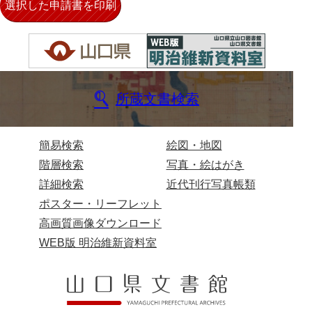
影山家文書
鹿島家文書
梶山家文書
鍛冶利吉文書
所蔵文書検索
片岡トミ子自作農地木札
簡易検索
絵図・地図
堅田家文書（一般郷土伝来）
階層検索
写真・絵はがき
堅田家文書（山口市）
詳細検索
近代刊行写真帳類
堅田家文書（山口市２）
ポスター・リーフレット
高画質画像ダウンロード
片山家文書（阿東町）
WEB版 明治維新資料室
片山家文書（下関市豊浦）
片山家文書（美和町）
月輪寺文書