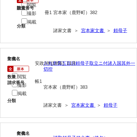
閲覧
請求番号
数量
内海家文書
冊1
宮本家（鹿野町）382
撮影
掲載
宇野家文書
分類
諸家文書 ＞
宮本家文書
＞
頼母子
馬屋原家文書
梅村明文書
浦家文書
7
文書名
年代
安政3年[1856］11月
八丸壱貫五百目頼母子取立ニ付諸入国其外一
切控
江浪家文書
閲覧
数量
帳1
惠本家文書
請求番号
撮影
宮本家（鹿野町）383
恵良宏収集文書
掲載
分類
相木家文書
諸家文書 ＞
宮本家文書
＞
頼母子
大田家文書
大谷家文書
8
文書名
年代