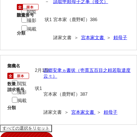
－
請取申頼母子之事（後欠）
岡本家文書（周防大島町）
閲覧
請求番号
数量
小川家文書
状1
宮本家（鹿野町）386
撮影
小川五郎収集史料
掲載
分類
諸家文書 ＞
宮本家文書
＞
頼母子
尾崎家文書
尾崎家文書（防府市）
小沢家文書（阿東町）
11
文書名
年代
2月1日
西郷安聿ヵ書状（壱貫五百目之頼若取遣度
小沢太郎文書
云々）
閲覧
数量
小田家文書（山口市吉敷）
状1
請求番号
撮影
宮本家（鹿野町）387
小田家文書（柳井市金屋）
掲載
分類
小田家文書（柳井市和田）
諸家文書 ＞
宮本家文書
＞
頼母子
小田家文書（山口市下小鯖）
小野家文書