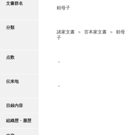
更新履歴
文書群名
頼母子
阿川家文書
絵図・地図
阿川毛利家文書
分類
諸家文書 ＞ 宮本家文書 ＞ 頼母
朝倉家文書
写真・絵はがき
子
厚母家文書
近代刊行写真帳類
阿野家文書
点数
－
安部家文書
ポスター・リーフレット
雨村家文書
伝来地
－
高画質画像ダウンロード
荒瀬家文書
荒瀬家文書（防府市）
目録内容
有福家文書
組織歴・履歴
有馬家文書