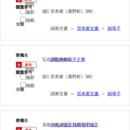
閲覧
請求番号
数量
岩崎家文書（秋芳町）
綴1
宮本家（鹿野町）380
撮影
岩崎家文書（鹿野町）
掲載
分類
諸家文書 ＞
宮本家文書
＞
頼母子
岩見博幸収集史料
上田家文書（防府市）
上田家文書（横浜市）
5
文書名
年代
弘化2年[1845］
請取申頼母子之事
上野竹逸文書
閲覧
請求番号
数量
上松氏収集文書
状1
宮本家（鹿野町）381
撮影
掲載
氏本家文書
分類
諸家文書 ＞
宮本家文書
＞
頼母子
宇多田家文書
内田家文書（豊中市）
内田家文書（防府市）
6
文書名
年代
安政3年[1856］11月13日
八丸〆五百目頼母子儀定
内田伸採拓史料