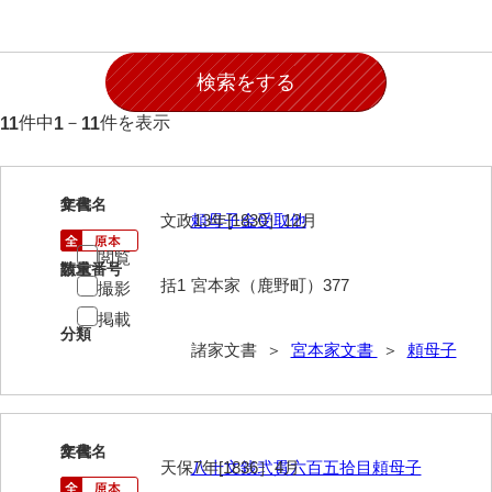
石田家文書（徳山市）
石田家文書（山口市）
和泉家文書
件中
－
件を表示
11
1
11
市川家文書
市川家文書(千葉県)
1
文書名
年代
文政13年[1830］12月
頼母子金受取他
市原家文書
閲覧
厳島神社祭礼堅田中組水上会講文書
請求番号
数量
括1
宮本家（鹿野町）377
撮影
厳島神社念仏踊堅田下組流田会講文書
掲載
分類
出羽家文書
諸家文書 ＞
宮本家文書
＞
頼母子
一宝家文書
伊藤家文書（須佐町）
2
文書名
年代
天保7年[1836］4月
八十文銭弐貫六百五拾目頼母子
伊藤家文書（山口市）