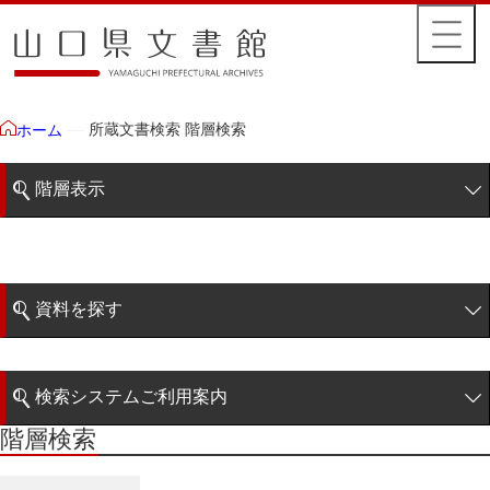
所蔵文書検索 階層検索
ホーム
階層表示
山口県文書館所蔵文書
藩政文書
資料を探す
特定歴史公文書
簡易検索
行政資料
検索システムご利用案内
諸家文書
階層検索
階層検索
検索システムの利用について
青木家文書
詳細検索
赤間家文書