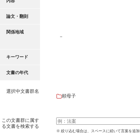
内容
有光家文書
阿武家文書（山口市）
論文・翻刻
阿武家文書（美祢市）
関係地域
－
阿武家文書(美祢市２)
阿武孝太郎文書
キーワード
飯田家文書
文書の年代
飯田家文書（福岡県）
池田家文書
選択中文書群名
頼母子
池田邦夫所蔵文書
石井丈若撮影写真
この文書群に属す
石川家文書
る文書を検索する
※ 絞り込む場合は、スペースに続いて言葉を追
石川卓美文庫