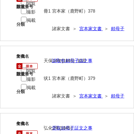
閲覧
伊藤家文書（宇部市）
請求番号
数量
冊1
宮本家（鹿野町）378
撮影
井上一親文書
掲載
分類
諸家文書 ＞
宮本家文書
＞
頼母子
井上家文書（宇部市）
井上家文書（大和町）
井上家文書（防府市）
3
文書名
年代
天保14年[1843］10月
請取申頼母子銭之事
井上家文書（徳山市）
閲覧
請求番号
数量
井上勉家文書（大和町）
状1
宮本家（鹿野町）379
撮影
井下家文書（埼玉県）
掲載
分類
諸家文書 ＞
宮本家文書
＞
頼母子
井原家文書
今井家文書
今川家文書
4
文書名
年代
弘化2年[1845］
受取頼母子証文之事
入江九一文書