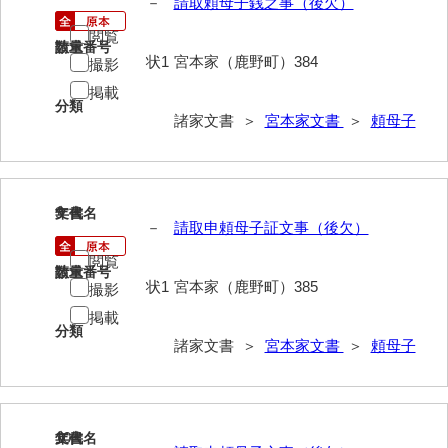
－
請取頼母子銭之事（後欠）
大中家文書
閲覧
大中家文書（神奈川県）
請求番号
数量
状1
宮本家（鹿野町）384
撮影
大野毛利家文書
掲載
分類
諸家文書 ＞
宮本家文書
＞
頼母子
大村益次郎文書
大本氏収集文書
岡家文書（福栄村）
9
文書名
年代
－
請取申頼母子証文事（後欠）
岡家文書（周南市）
閲覧
請求番号
数量
岡田家文書（徳地町）
状1
宮本家（鹿野町）385
撮影
岡田家文書（萩市）
掲載
分類
諸家文書 ＞
宮本家文書
＞
頼母子
岡田学収集史料
岡藤家文書
岡本家文書（島根県）
10
文書名
年代