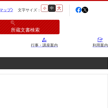
大
中
小
マップ
文字サイズ：
所蔵文書検索
行事・講座案内
利用案内