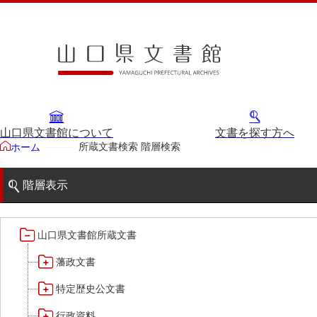
山口県文書館について
文書を探す方へ
所蔵文書検索 階層検索
ホーム
階層表示
山口県文書館所蔵文書
藩政文書
特定歴史公文書
行政資料