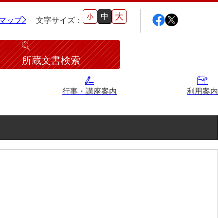
大
中
小
マップ
文字サイズ：
所蔵文書検索
行事・講座案内
利用案内