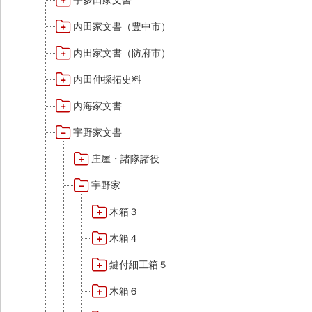
宇多田家文書
内田家文書（豊中市）
内田家文書（防府市）
内田伸採拓史料
内海家文書
宇野家文書
庄屋・諸隊諸役
宇野家
木箱３
木箱４
鍵付細工箱５
木箱６