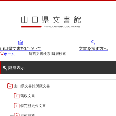
山口県文書館について
文書を探す方へ
所蔵文書検索 階層検索
ホーム
階層表示
山口県文書館所蔵文書
藩政文書
特定歴史公文書
行政資料