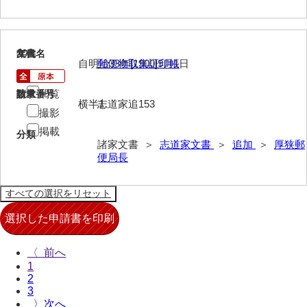
来栖家文書
桑木正道収集史料
20
文書名
年代
自明治33年[1900]9月1日
郵便物取集証印帳
桑原舳一収集史料
閲覧
請求番号
数量
原始院文書
横半1
志道家追153
撮影
劔持家文書
掲載
分類
諸家文書 ＞
志道家文書
＞
追加
＞
厚狭郵
小泉家文書
便局長
高家文書
甲谷家文書
河内山家文書
河野家文書（山口市）
〈
1
河野家文書（藤沢市）
2
3
〉
香原家文書