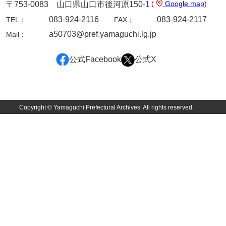
坂本自治会文書
(
Google map
)
〒753-0083 山口県山口市後河原150-1
083-924-2116
083-924-2117
TEL：
FAX：
佐川家文書（平生町佐合島）
a50703@pref.yamaguchi.lg.jp
Mail：
佐川家文書（大島町）
公式Facebook
公式X
桜井家文書
桜井家文書（宇部市）
櫻井家文書（山口市）
Copyright © Yamaguchi Prefectural Archives. All rights reserved.
佐倉谷家文書
佐々木家文書（美祢市）
佐々木家文書（山口市）
佐々木家文書
佐々木均文書
佐世家文書