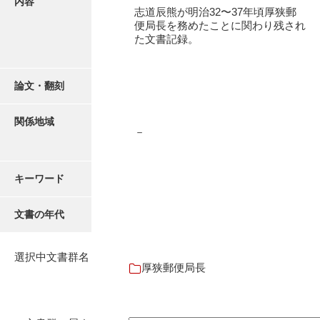
内容
有光家文書
志道辰熊が明治32〜37年頃厚狭郵
便局長を務めたことに関わり残され
阿武家文書（山口市）
た文書記録。
阿武家文書（美祢市）
阿武家文書(美祢市２)
論文・翻刻
阿武孝太郎文書
関係地域
－
飯田家文書
飯田家文書（福岡県）
キーワード
池田家文書
文書の年代
池田邦夫所蔵文書
石井丈若撮影写真
選択中文書群名
厚狭郵便局長
石川家文書
石川卓美文庫