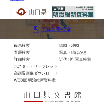
兄部家文書
興隆寺文書
小嶋家文書
所蔵文書検索
御所河内大堤水子中文書
簡易検索
絵図・地図
小山家文書
階層検索
写真・絵はがき
近藤清石文庫
詳細検索
近代刊行写真帳類
雑賀家文書
ポスター・リーフレット
高画質画像ダウンロード
斉藤家文書（山口市）
WEB版 明治維新資料室
斉藤家文書（徳地町）
佐伯隆収集史料
坂田軍一文書