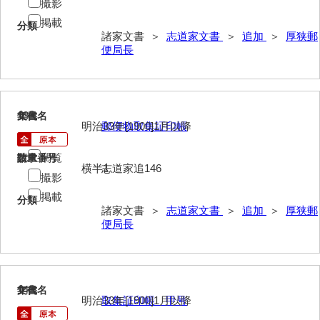
撮影
掲載
勝間田家文書
分類
諸家文書 ＞
志道家文書
＞
追加
＞
厚狭郵
便局長
桂家文書（防府市）
桂家文書（宇部市1）
桂家文書（宇部市2）
13
文書名
年代
明治33年[1900]1月以降
郵便物取集証印帳
桂家文書（下関市長府）
閲覧
請求番号
数量
桂家文書（大阪市）
横半1
志道家追146
撮影
門井家文書
掲載
分類
諸家文書 ＞
志道家文書
＞
追加
＞
厚狭郵
金津家文書
便局長
金谷家文書
金子家文書
14
文書名
年代
兼重家文書
明治33年[1900]1月以降
取集証印帳 甲号