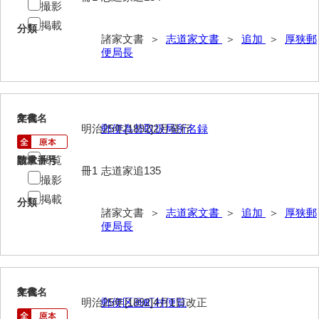
撮影
伊藤家文書（宇部市）
掲載
分類
諸家文書 ＞
志道家文書
＞
追加
＞
厚狭郵
井上一親文書
便局長
井上家文書（宇部市）
井上家文書（大和町）
2
文書名
年代
井上家文書（防府市）
明治25年[1892]2月発行
郵便為替取扱局所名録
井上家文書（徳山市）
閲覧
請求番号
数量
冊1
志道家追135
井上勉家文書（大和町）
撮影
掲載
分類
井下家文書（埼玉県）
諸家文書 ＞
志道家文書
＞
追加
＞
厚狭郵
便局長
井原家文書
今井家文書
今川家文書
3
文書名
年代
明治25年[1892]4月1日改正
郵便区画町村便覧
入江九一文書