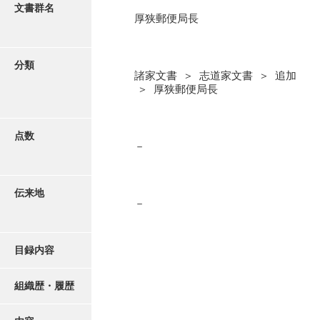
更新履歴
文書群名
厚狭郵便局長
阿川家文書
絵図・地図
阿川毛利家文書
分類
諸家文書 ＞ 志道家文書 ＞ 追加
朝倉家文書
写真・絵はがき
＞ 厚狭郵便局長
厚母家文書
近代刊行写真帳類
阿野家文書
点数
－
安部家文書
ポスター・リーフレット
雨村家文書
伝来地
－
高画質画像ダウンロード
荒瀬家文書
荒瀬家文書（防府市）
目録内容
有福家文書
組織歴・履歴
有馬家文書