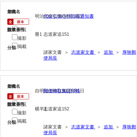
清末毛利家文書
18
文書名
年代
明治33年[1900]8月16日
代金引換小包到着通知書
口羽家文書
国司家文書
閲覧
請求番号
数量
冊1
志道家追151
撮影
国光家文書
掲載
分類
国守家文書
諸家文書 ＞
志道家文書
＞
追加
＞
厚狭郵
便局長
国行家文書
熊谷家文書
19
文書名
年代
熊谷家文書（山口市）
自明治33年[1900]9月1日
郵便物取集証印帳
熊野家文書（防府市）
閲覧
請求番号
数量
横半1
志道家追152
蔵田家文書
撮影
掲載
倉橋家文書
分類
諸家文書 ＞
志道家文書
＞
追加
＞
厚狭郵
便局長
栗林家文書