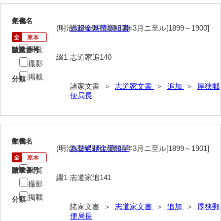
大中家文書
7
文書名
年代
大中家文書（神奈川県）
(明治)32年8月以降33年3月ニ至ル[1899～1900]
過超金為替取組書
大野毛利家文書
閲覧
請求番号
数量
綴1
志道家追140
大村益次郎文書
撮影
掲載
大本氏収集文書
分類
諸家文書 ＞
志道家文書
＞
追加
＞
厚狭郵
便局長
岡家文書（福栄村）
岡家文書（周南市）
岡田家文書（徳地町）
8
文書名
年代
(明治)32年8月以降34年3月ニ至ル[1899～1901]
為替過超金受領証
岡田家文書（萩市）
閲覧
請求番号
数量
岡田学収集史料
綴1
志道家追141
撮影
岡藤家文書
掲載
分類
諸家文書 ＞
志道家文書
＞
追加
＞
厚狭郵
岡本家文書（島根県）
便局長