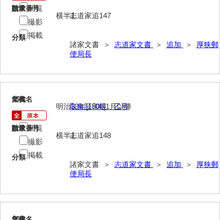
兼田家文書
閲覧
請求番号
数量
横半1
志道家追147
上村家文書
撮影
掲載
分類
上矢田井手文書
諸家文書 ＞
志道家文書
＞
追加
＞
厚狭郵
便局長
嘉村家文書
亀田家文書
賀屋家文書
15
文書名
年代
明治33年[1900]1月以降
取集証印帳 乙号
河北家文書
閲覧
請求番号
数量
河崎家文書
横半1
志道家追148
撮影
河崎家文書（旧神代村）
掲載
分類
諸家文書 ＞
志道家文書
＞
追加
＞
厚狭郵
河田家文書
便局長
河野家文書（美祢市）
河野英男収集資料
16
文書名
年代