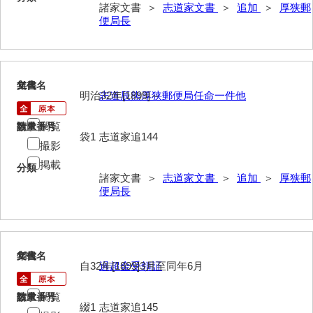
諸家文書 ＞
志道家文書
＞
追加
＞
厚狭郵
影山家文書
便局長
鹿島家文書
梶山家文書
11
文書名
年代
明治32年[1899]～
志道辰熊厚狭郵便局任命一件他
鍛冶利吉文書
片岡トミ子自作農地木札
閲覧
請求番号
数量
袋1
志道家追144
撮影
堅田家文書（一般郷土伝来）
掲載
分類
堅田家文書（山口市）
諸家文書 ＞
志道家文書
＞
追加
＞
厚狭郵
便局長
堅田家文書（山口市２）
片山家文書（阿東町）
12
片山家文書（下関市豊浦）
文書名
年代
自32年[1899]3月至同年6月
過超金受領証
片山家文書（美和町）
閲覧
請求番号
数量
綴1
志道家追145
月輪寺文書