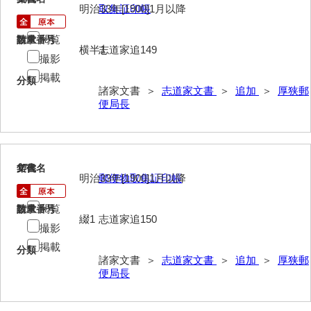
神田一・二宮関係文書
明治33年[1900]1月以降
取集証印帳
神本正律文書
閲覧
請求番号
数量
横半1
志道家追149
撮影
岸浩文庫
掲載
分類
岸村家文書
諸家文書 ＞
志道家文書
＞
追加
＞
厚狭郵
便局長
木津屋家文書
木梨家文書
木原家文書
17
文書名
年代
明治33年[1900]1月以降
郵便物取集証印帳
木部家文書
閲覧
請求番号
数量
木村家文書
綴1
志道家追150
撮影
木村家文書（山口市）
掲載
分類
諸家文書 ＞
志道家文書
＞
追加
＞
厚狭郵
木村一人文書
便局長
清川家文書