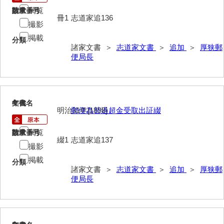
閲覧
請求番号
数量
岩崎家文書（秋芳町）
冊1
志道家追136
撮影
岩崎家文書（鹿野町）
掲載
分類
諸家文書 ＞
志道家文書
＞
追加
＞
厚狭郵
岩見博幸収集史料
便局長
上田家文書（防府市）
上田家文書（横浜市）
4
文書名
年代
上野竹逸文書
明治31年[1898]
郵便為替過超金受取出証綴
上松氏収集文書
閲覧
請求番号
数量
綴1
志道家追137
撮影
氏本家文書
掲載
分類
宇多田家文書
諸家文書 ＞
志道家文書
＞
追加
＞
厚狭郵
便局長
内田家文書（豊中市）
内田家文書（防府市）
内田伸採拓史料