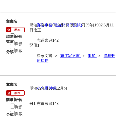
岡本家文書（周防大島町）
小川家文書
9
文書名
年代
小川五郎収集史料
明治32年[1899]10月1日以降／同35年[1902]6月11
郵便事務日誌(郵便日記帳)
日改正
尾崎家文書
閲覧
請求番号
志道家追142
数量
撮影
尾崎家文書（防府市）
竪冊1
掲載
分類
小沢家文書（阿東町）
諸家文書 ＞
志道家文書
＞
追加
＞
厚狭郵
便局長
小沢太郎文書
小田家文書（山口市吉敷）
小田家文書（柳井市金屋）
10
文書名
年代
明治32年[1899]12月分
小包受付帳
小田家文書（柳井市和田）
閲覧
請求番号
数量
小田家文書（山口市下小鯖）
冊1
志道家追143
撮影
小野家文書
掲載
分類