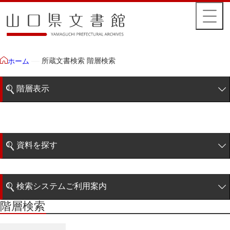
所蔵文書検索 階層検索
ホーム
階層表示
山口県文書館所蔵文書
藩政文書
資料を探す
特定歴史公文書
簡易検索
行政資料
検索システムご利用案内
諸家文書
階層検索
階層検索
検索システムの利用について
青木家文書
詳細検索
赤間家文書