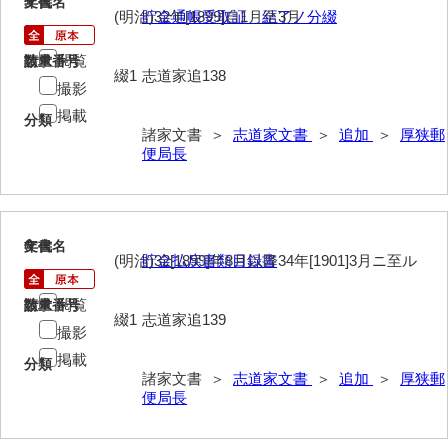
5
文書名
年代
(明治)32年[1899]自1月至3月
貯金通帳受取証 結了ノ分綴
内海家文書
閲覧
請求番号
数量
綴1
志道家追138
宇野家文書
撮影
馬屋原家文書
掲載
分類
諸家文書 ＞
志道家文書
＞
追加
＞
厚狭郵
梅村明文書
便局長
浦家文書
江浪家文書
6
文書名
年代
(明治)32[1899]年8月以降34年[1901]3月ニ至ル
貯金払戻書類目録書
惠本家文書
閲覧
恵良宏収集文書
請求番号
数量
綴1
志道家追139
撮影
相木家文書
掲載
分類
諸家文書 ＞
志道家文書
＞
追加
＞
厚狭郵
大田家文書
便局長
大谷家文書