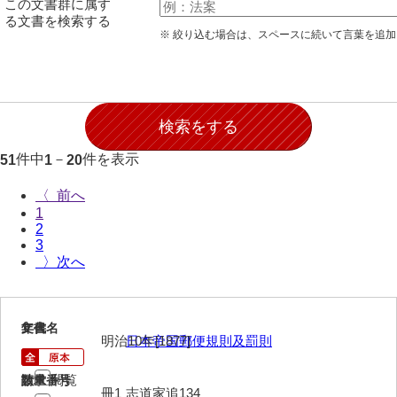
この文書群に属す
石田家文書（徳山市）
る文書を検索する
※ 絞り込む場合は、スペースに続いて言葉を追
石田家文書（山口市）
和泉家文書
市川家文書
市川家文書(千葉県)
件中
－
件を表示
51
1
20
市原家文書
〈
1
厳島神社祭礼堅田中組水上会講文書
2
3
厳島神社念仏踊堅田下組流田会講文書
〉
出羽家文書
一宝家文書
1
文書名
年代
明治10年[1877]
日本帝国郵便規則及罰則
伊藤家文書（須佐町）
閲覧
請求番号
数量
伊藤家文書（山口市）
冊1
志道家追134