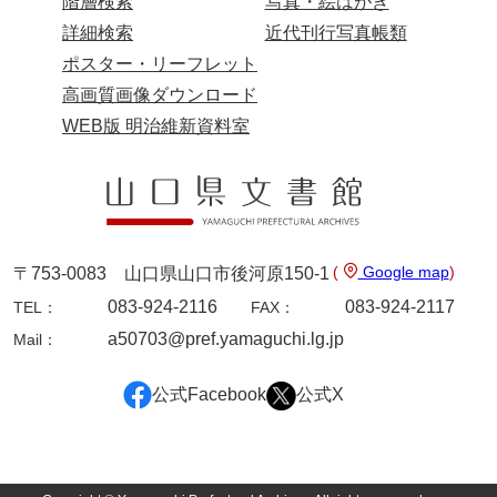
階層検索
写真・絵はがき
岡本家文書（周防大島町）
詳細検索
近代刊行写真帳類
小川家文書
ポスター・リーフレット
高画質画像ダウンロード
小川五郎収集史料
WEB版 明治維新資料室
尾崎家文書
尾崎家文書（防府市）
小沢家文書（阿東町）
小沢太郎文書
(
Google map
)
〒753-0083 山口県山口市後河原150-1
083-924-2116
083-924-2117
TEL：
FAX：
小田家文書（山口市吉敷）
a50703@pref.yamaguchi.lg.jp
Mail：
小田家文書（柳井市金屋）
公式Facebook
公式X
小田家文書（柳井市和田）
小田家文書（山口市下小鯖）
小野家文書