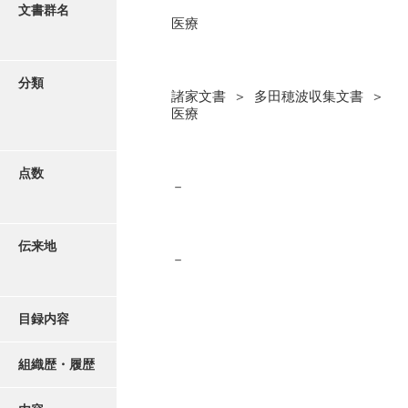
更新履歴
文書群名
医療
阿川家文書
絵図・地図
阿川毛利家文書
分類
諸家文書 ＞ 多田穂波収集文書 ＞
朝倉家文書
写真・絵はがき
医療
厚母家文書
近代刊行写真帳類
阿野家文書
点数
－
安部家文書
ポスター・リーフレット
雨村家文書
伝来地
－
高画質画像ダウンロード
荒瀬家文書
荒瀬家文書（防府市）
目録内容
有福家文書
組織歴・履歴
有馬家文書