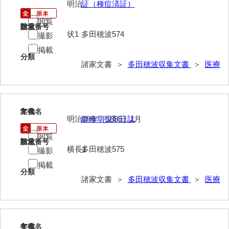
明治
証（種痘済証）
伊藤家文書（宇部市）
閲覧
請求番号
数量
井上一親文書
状1
多田穂波574
撮影
掲載
井上家文書（宇部市）
分類
諸家文書 ＞
多田穂波収集文書
＞
医療
井上家文書（大和町）
井上家文書（防府市）
井上家文書（徳山市）
3
文書名
年代
明治19年［1886］1月
静修堂投剤日誌
井上勉家文書（大和町）
閲覧
請求番号
数量
井下家文書（埼玉県）
横長1
多田穂波575
撮影
掲載
井原家文書
分類
諸家文書 ＞
多田穂波収集文書
＞
医療
今井家文書
今川家文書
入江九一文書
4
文書名
年代