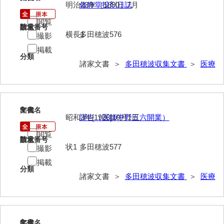
明治23年［1890］7月
修静堂投剤日誌
岩崎家文書（秋芳町）
閲覧
請求番号
数量
岩崎家文書（鹿野町）
横長1
多田穂波576
撮影
掲載
岩見博幸収集史料
分類
諸家文書 ＞
多田穂波収集文書
＞
医療
上田家文書（防府市）
上田家文書（横浜市）
5
上野竹逸文書
文書名
年代
昭和3年[1928]10月1日
謹告（医師中野五六開業）
上松氏収集文書
閲覧
請求番号
数量
状1
多田穂波577
撮影
氏本家文書
掲載
宇多田家文書
分類
諸家文書 ＞
多田穂波収集文書
＞
医療
内田家文書（豊中市）
内田家文書（防府市）
6
文書名
年代
内田伸採拓史料