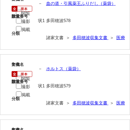
－
血の道・引風薬王ふりだし（薬袋）
内海家文書
閲覧
請求番号
数量
状1
多田穂波578
撮影
宇野家文書
掲載
馬屋原家文書
分類
諸家文書 ＞
多田穂波収集文書
＞
医療
梅村明文書
浦家文書
7
文書名
年代
江浪家文書
－
ホルトス（薬袋）
惠本家文書
閲覧
請求番号
数量
状1
多田穂波579
撮影
恵良宏収集文書
掲載
分類
相木家文書
諸家文書 ＞
多田穂波収集文書
＞
医療
大田家文書
大谷家文書
8
文書名
年代