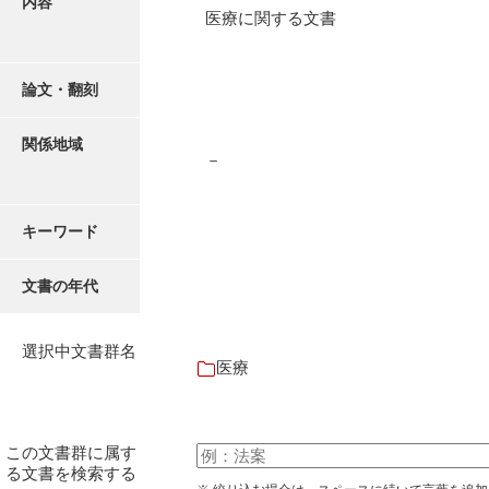
内容
有光家文書
医療に関する文書
阿武家文書（山口市）
阿武家文書（美祢市）
論文・翻刻
阿武家文書(美祢市２)
関係地域
－
阿武孝太郎文書
飯田家文書
キーワード
飯田家文書（福岡県）
文書の年代
池田家文書
池田邦夫所蔵文書
選択中文書群名
医療
石井丈若撮影写真
石川家文書
この文書群に属す
石川卓美文庫
る文書を検索する