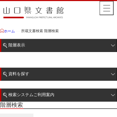
所蔵文書検索 階層検索
ホーム
階層表示
山口県文書館所蔵文書
藩政文書
資料を探す
特定歴史公文書
簡易検索
行政資料
検索システムご利用案内
諸家文書
階層検索
階層検索
検索システムの利用について
青木家文書
詳細検索
赤間家文書