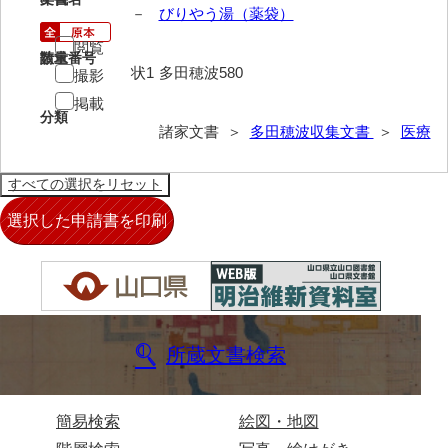
大中家文書
－
びりやう湯（薬袋）
大中家文書（神奈川県）
閲覧
請求番号
数量
状1
多田穂波580
撮影
大野毛利家文書
掲載
分類
大村益次郎文書
諸家文書 ＞
多田穂波収集文書
＞
医療
大本氏収集文書
岡家文書（福栄村）
岡家文書（周南市）
岡田家文書（徳地町）
岡田家文書（萩市）
岡田学収集史料
所蔵文書検索
岡藤家文書
簡易検索
絵図・地図
岡本家文書（島根県）