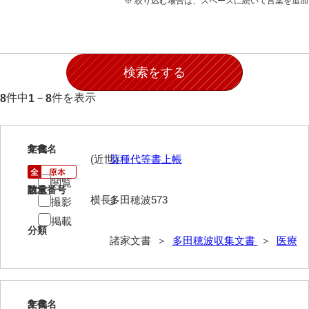
※ 絞り込む場合は、スペースに続いて言葉を追
石田家文書（徳山市）
石田家文書（山口市）
和泉家文書
市川家文書
件中
－
件を表示
8
1
8
市川家文書(千葉県)
市原家文書
1
文書名
年代
(近世）
薬種代等書上帳
厳島神社祭礼堅田中組水上会講文書
閲覧
請求番号
数量
厳島神社念仏踊堅田下組流田会講文書
横長1
多田穂波573
撮影
出羽家文書
掲載
分類
諸家文書 ＞
多田穂波収集文書
＞
医療
一宝家文書
伊藤家文書（須佐町）
伊藤家文書（山口市）
2
文書名
年代