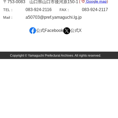
(
Google map
)
〒753-0083 山口県山口市後河原150-1
岩崎家文書（秋芳町）
083-924-2116
083-924-2117
TEL：
FAX：
a50703@pref.yamaguchi.lg.jp
Mail：
岩崎家文書（鹿野町）
岩見博幸収集史料
公式Facebook
公式X
上田家文書（防府市）
上田家文書（横浜市）
Copyright © Yamaguchi Prefectural Archives. All rights reserved.
上野竹逸文書
上松氏収集文書
氏本家文書
宇多田家文書
内田家文書（豊中市）
内田家文書（防府市）
内田伸採拓史料