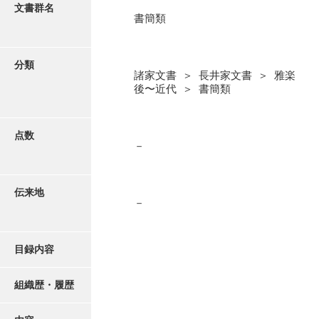
更新履歴
文書群名
書簡類
阿川家文書
絵図・地図
阿川毛利家文書
分類
諸家文書 ＞ 長井家文書 ＞ 雅楽
朝倉家文書
写真・絵はがき
後〜近代 ＞ 書簡類
厚母家文書
近代刊行写真帳類
阿野家文書
点数
－
安部家文書
ポスター・リーフレット
雨村家文書
伝来地
－
高画質画像ダウンロード
荒瀬家文書
荒瀬家文書（防府市）
目録内容
有福家文書
組織歴・履歴
有馬家文書