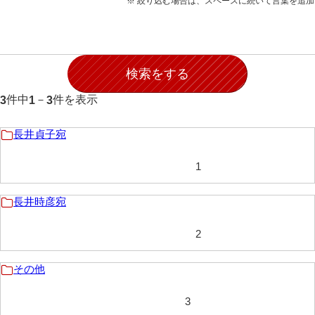
※ 絞り込む場合は、スペースに続いて言葉を追
石田家文書（徳山市）
石田家文書（山口市）
和泉家文書
市川家文書
件中
－
件を表示
3
1
3
市川家文書(千葉県)
長井貞子宛
市原家文書
1
厳島神社祭礼堅田中組水上会講文書
厳島神社念仏踊堅田下組流田会講文書
長井時彦宛
出羽家文書
2
一宝家文書
その他
伊藤家文書（須佐町）
3
伊藤家文書（山口市）