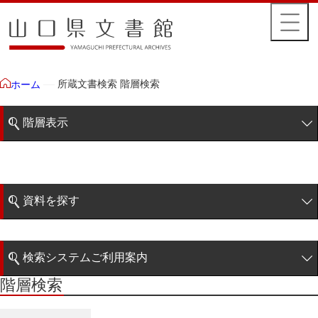
所蔵文書検索 階層検索
ホーム
階層表示
山口県文書館所蔵文書
藩政文書
資料を探す
特定歴史公文書
簡易検索
行政資料
検索システムご利用案内
諸家文書
階層検索
階層検索
検索システムの利用について
青木家文書
詳細検索
赤間家文書