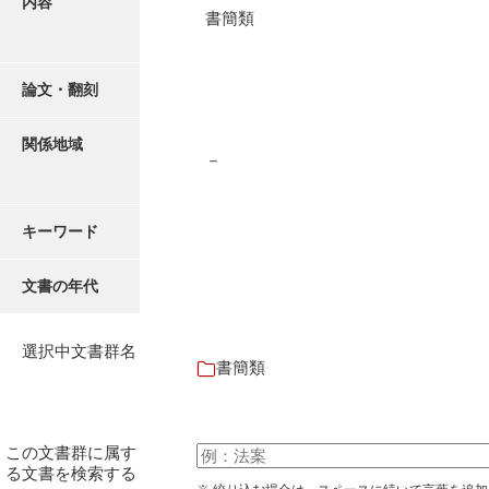
内容
有光家文書
書簡類
阿武家文書（山口市）
阿武家文書（美祢市）
論文・翻刻
阿武家文書(美祢市２)
関係地域
－
阿武孝太郎文書
飯田家文書
キーワード
飯田家文書（福岡県）
文書の年代
池田家文書
池田邦夫所蔵文書
選択中文書群名
書簡類
石井丈若撮影写真
石川家文書
この文書群に属す
石川卓美文庫
る文書を検索する