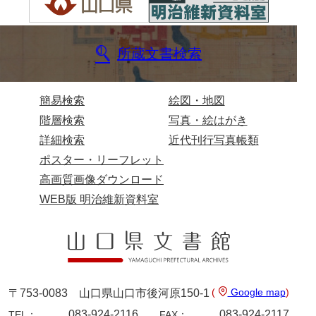
伊藤家文書（宇部市）
井上一親文書
所蔵文書検索
井上家文書（宇部市）
井上家文書（大和町）
簡易検索
絵図・地図
階層検索
写真・絵はがき
井上家文書（防府市）
詳細検索
近代刊行写真帳類
井上家文書（徳山市）
ポスター・リーフレット
井上勉家文書（大和町）
高画質画像ダウンロード
WEB版 明治維新資料室
井下家文書（埼玉県）
井原家文書
今井家文書
今川家文書
(
Google map
)
〒753-0083 山口県山口市後河原150-1
入江九一文書
083-924-2116
083-924-2117
TEL：
FAX：