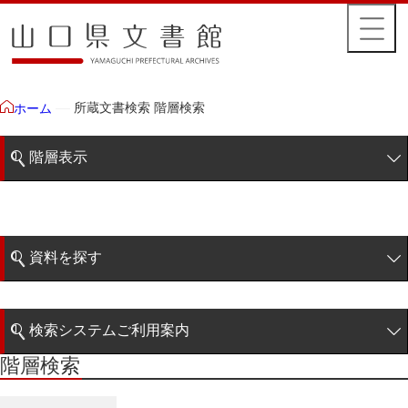
所蔵文書検索 階層検索
ホーム
階層表示
山口県文書館所蔵文書
藩政文書
資料を探す
特定歴史公文書
簡易検索
行政資料
検索システムご利用案内
諸家文書
階層検索
階層検索
検索システムの利用について
青木家文書
詳細検索
赤間家文書