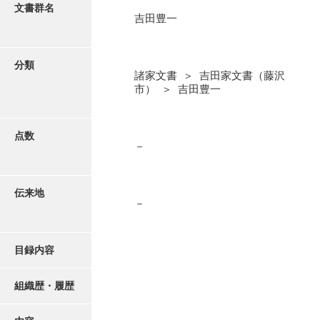
更新履歴
文書群名
吉田豊一
阿川家文書
絵図・地図
阿川毛利家文書
分類
諸家文書 ＞ 吉田家文書（藤沢
朝倉家文書
写真・絵はがき
市） ＞ 吉田豊一
厚母家文書
近代刊行写真帳類
阿野家文書
点数
－
安部家文書
ポスター・リーフレット
雨村家文書
伝来地
－
高画質画像ダウンロード
荒瀬家文書
荒瀬家文書（防府市）
目録内容
有福家文書
組織歴・履歴
有馬家文書