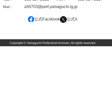
a50703@pref.yamaguchi.lg.jp
Mail：
岩崎家文書（秋芳町）
岩崎家文書（鹿野町）
公式Facebook
公式X
岩見博幸収集史料
上田家文書（防府市）
Copyright © Yamaguchi Prefectural Archives. All rights reserved.
上田家文書（横浜市）
上野竹逸文書
上松氏収集文書
氏本家文書
宇多田家文書
内田家文書（豊中市）
内田家文書（防府市）
内田伸採拓史料