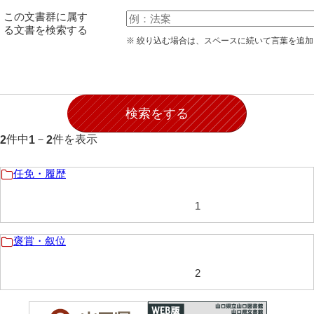
石田家文書（徳山市）
この文書群に属す
る文書を検索する
石田家文書（山口市）
※ 絞り込む場合は、スペースに続いて言葉を追
和泉家文書
市川家文書
市川家文書(千葉県)
件中
－
件を表示
2
1
2
市原家文書
厳島神社祭礼堅田中組水上会講文書
任免・履歴
厳島神社念仏踊堅田下組流田会講文書
1
出羽家文書
褒賞・叙位
一宝家文書
2
伊藤家文書（須佐町）
伊藤家文書（山口市）