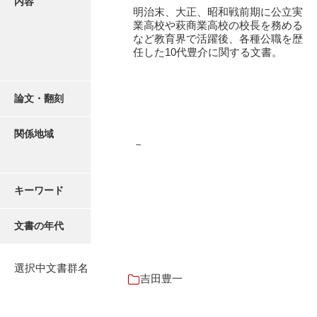
内容
有光家文書
明治末、大正、昭和戦前期に公立実
業高校や萩商業高校の校長を務める
阿武家文書（山口市）
など教育界で活躍後、各種公職を歴
任した10代豊介に関する文書。
阿武家文書（美祢市）
阿武家文書(美祢市２)
論文・翻刻
阿武孝太郎文書
関係地域
飯田家文書
－
飯田家文書（福岡県）
キーワード
池田家文書
池田邦夫所蔵文書
文書の年代
石井丈若撮影写真
選択中文書群名
石川家文書
吉田豊一
石川卓美文庫