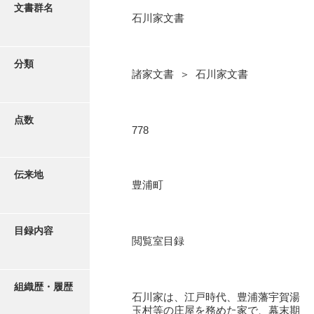
更新履歴
文書群名
石川家文書
阿川家文書
絵図・地図
阿川毛利家文書
分類
諸家文書 ＞ 石川家文書
朝倉家文書
写真・絵はがき
厚母家文書
点数
近代刊行写真帳類
778
阿野家文書
安部家文書
ポスター・リーフレット
伝来地
豊浦町
雨村家文書
高画質画像ダウンロード
荒瀬家文書
目録内容
荒瀬家文書（防府市）
閲覧室目録
有福家文書
組織歴・履歴
有馬家文書
石川家は、江戸時代、豊浦藩宇賀湯
玉村等の庄屋を務めた家で、幕末期