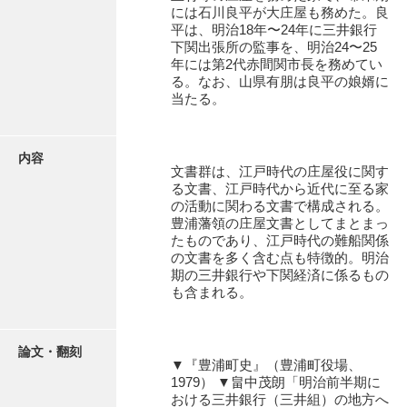
有光家文書
には石川良平が大庄屋も務めた。良
平は、明治18年〜24年に三井銀行
阿武家文書（山口市）
下関出張所の監事を、明治24〜25
年には第2代赤間関市長を務めてい
阿武家文書（美祢市）
る。なお、山県有朋は良平の娘婿に
当たる。
阿武家文書(美祢市２)
阿武孝太郎文書
内容
文書群は、江戸時代の庄屋役に関す
飯田家文書
る文書、江戸時代から近代に至る家
の活動に関わる文書で構成される。
飯田家文書（福岡県）
豊浦藩領の庄屋文書としてまとまっ
たものであり、江戸時代の難船関係
池田家文書
の文書を多く含む点も特徴的。明治
期の三井銀行や下関経済に係るもの
池田邦夫所蔵文書
も含まれる。
石井丈若撮影写真
石川家文書
論文・翻刻
▼『豊浦町史』（豊浦町役場、
1979） ▼畠中茂朗「明治前半期に
石川卓美文庫
おける三井銀行（三井組）の地方へ