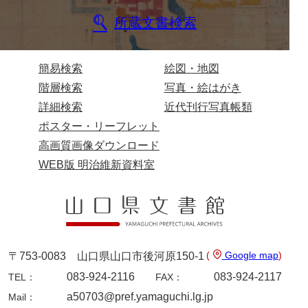
坂本自治会文書
所蔵文書検索
佐川家文書（平生町佐合島）
佐川家文書（大島町）
簡易検索
絵図・地図
桜井家文書
階層検索
写真・絵はがき
詳細検索
近代刊行写真帳類
桜井家文書（宇部市）
ポスター・リーフレット
櫻井家文書（山口市）
高画質画像ダウンロード
佐倉谷家文書
WEB版 明治維新資料室
佐々木家文書（美祢市）
佐々木家文書（山口市）
佐々木家文書
(
Google map
)
〒753-0083 山口県山口市後河原150-1
佐々木均文書
083-924-2116
083-924-2117
TEL：
FAX：
佐世家文書
a50703@pref.yamaguchi.lg.jp
Mail：