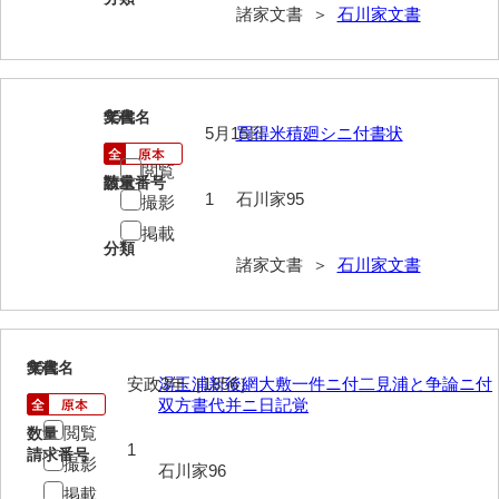
神田一・二宮関係文書
諸家文書 ＞
石川家文書
神本正律文書
岸浩文庫
95
文書名
年代
5月15日
買得米積廻シニ付書状
岸村家文書
閲覧
木津屋家文書
請求番号
数量
1
石川家95
撮影
木梨家文書
掲載
分類
諸家文書 ＞
石川家文書
木原家文書
木部家文書
木村家文書
96
文書名
年代
安政3年［1856］
湯玉浦新後網大敷一件ニ付二見浦と争論ニ付
木村家文書（山口市）
双方書代并ニ日記覚
閲覧
数量
木村一人文書
1
請求番号
撮影
石川家96
清川家文書
掲載