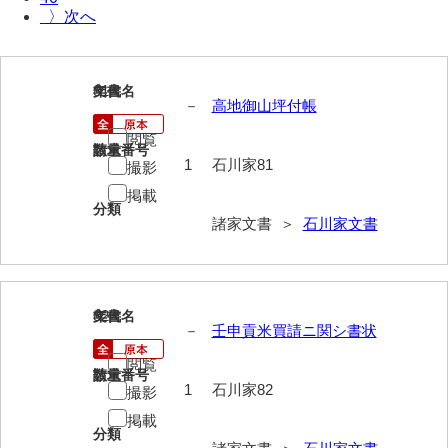
〉
岩崎家文書（秋芳町）
岩崎家文書（鹿野町）
81
文書名
年代
－
高地御山坪付帳
岩見博幸収集史料
閲覧
上田家文書（防府市）
請求番号
数量
1
石川家81
撮影
上田家文書（横浜市）
掲載
分類
上野竹逸文書
諸家文書 ＞
石川家文書
上松氏収集文書
氏本家文書
82
文書名
年代
－
壬申貢米買請ニ関シ書状
宇多田家文書
閲覧
内田家文書（豊中市）
請求番号
数量
1
石川家82
撮影
内田家文書（防府市）
掲載
分類
内田伸採拓史料