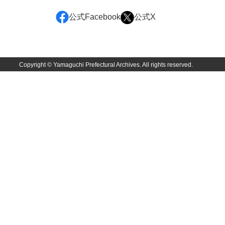
佐田家文書
公式Facebook
公式X
佐田家文書（山口市２）
貞時家文書
佐藤家文書
Copyright © Yamaguchi Prefectural Archives. All rights reserved.
佐藤正彦収集資料
塩田家文書
塩見家文書
重岡家文書
重富家文書
重冨家文書(山口市)
志道家文書
宍戸家文書