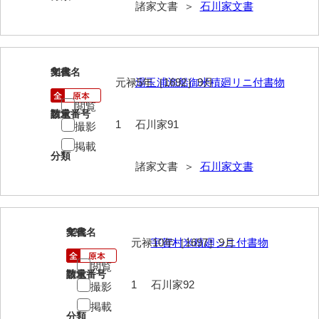
諸家文書 ＞
石川家文書
勝間田家文書
桂家文書（防府市）
91
文書名
年代
桂家文書（宇部市1）
元禄5年［1692］9月
湯玉浦漁船御米積廻リニ付書物
桂家文書（宇部市2）
閲覧
請求番号
数量
1
石川家91
撮影
桂家文書（下関市長府）
掲載
分類
桂家文書（大阪市）
諸家文書 ＞
石川家文書
門井家文書
金津家文書
92
文書名
年代
金谷家文書
元禄10年［1697］9月
宇賀村米積廻シニ付書物
金子家文書
閲覧
請求番号
数量
1
石川家92
撮影
兼重家文書
掲載
分類