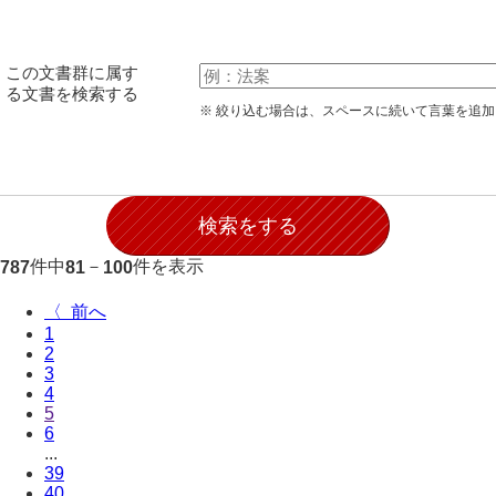
伊藤家文書（宇部市）
井上一親文書
この文書群に属す
る文書を検索する
井上家文書（宇部市）
※ 絞り込む場合は、スペースに続いて言葉を追
井上家文書（大和町）
井上家文書（防府市）
井上家文書（徳山市）
件中
－
件を表示
787
81
100
井上勉家文書（大和町）
〈
井下家文書（埼玉県）
1
2
井原家文書
3
4
今井家文書
5
6
今川家文書
...
39
入江九一文書
40