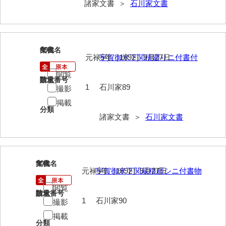
諸家文書 ＞
石川家文書
影山家文書
鹿島家文書
89
文書名
年代
梶山家文書
元禄5年［1692］9月27日
宇賀御米下関積廻りニ付書付
鍛冶利吉文書
閲覧
請求番号
数量
1
石川家89
撮影
片岡トミ子自作農地木札
掲載
堅田家文書（一般郷土伝来）
分類
諸家文書 ＞
石川家文書
堅田家文書（山口市）
堅田家文書（山口市２）
90
文書名
年代
片山家文書（阿東町）
元禄5年［1692］9月27日
宇賀御米下関蔵積廻シニ付書物
片山家文書（下関市豊浦）
閲覧
請求番号
数量
1
石川家90
撮影
片山家文書（美和町）
掲載
月輪寺文書
分類