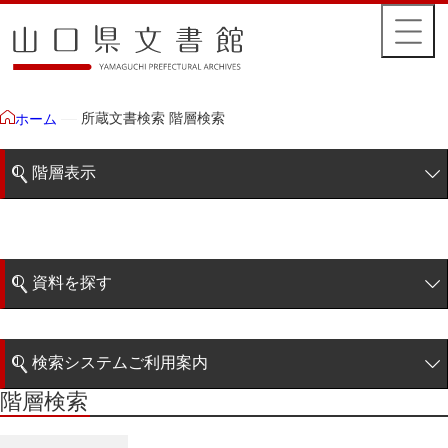
所蔵文書検索 階層検索
ホーム
階層表示
山口県文書館所蔵文書
藩政文書
資料を探す
特定歴史公文書
簡易検索
行政資料
検索システムご利用案内
諸家文書
階層検索
階層検索
検索システムの利用について
青木家文書
詳細検索
赤間家文書