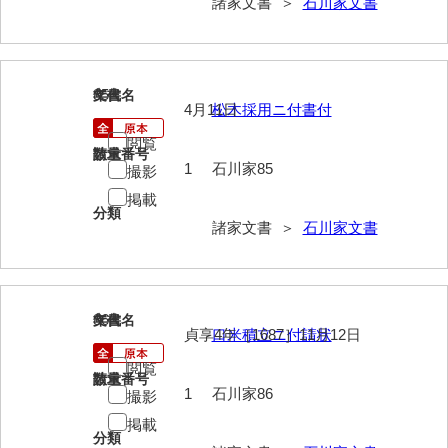
諸家文書 ＞
石川家文書
大中家文書
大中家文書（神奈川県）
大野毛利家文書
85
文書名
年代
4月11日
松木採用ニ付書付
大村益次郎文書
閲覧
請求番号
数量
大本氏収集文書
1
石川家85
撮影
岡家文書（福栄村）
掲載
分類
諸家文書 ＞
石川家文書
岡家文書（周南市）
岡田家文書（徳地町）
岡田家文書（萩市）
86
文書名
年代
貞享4年［1687］11月12日
口米積立ニ付請状
岡田学収集史料
閲覧
請求番号
数量
岡藤家文書
1
石川家86
撮影
掲載
岡本家文書（島根県）
分類