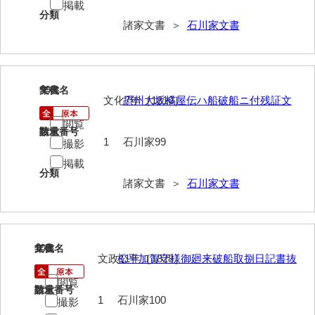
掲載
分類
来栖家文書
諸家文書 ＞
石川家文書
桑木正道収集史料
桑原舳一収集史料
99
文書名
年代
原始院文書
文化7年［1810］
摂州大坂橘屋伝ハ船破船ニ付残証文
閲覧
劔持家文書
請求番号
数量
1
石川家99
撮影
小泉家文書
掲載
分類
高家文書
諸家文書 ＞
石川家文書
甲谷家文書
河内山家文書
100
文書名
年代
文政11年［1828］
松平加賀守様御廻来破船取捌日記書抜
河野家文書（山口市）
閲覧
河野家文書（藤沢市）
請求番号
数量
1
石川家100
撮影
香原家文書