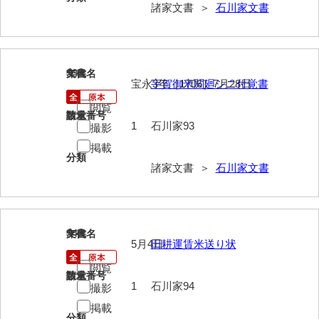
兼田家文書
諸家文書 ＞
石川家文書
上村家文書
上矢田井手文書
93
文書名
年代
嘉村家文書
宝永3年［1706］7月28日
宇賀御米関廻シニ付覚書
閲覧
亀田家文書
請求番号
数量
1
石川家93
撮影
賀屋家文書
掲載
分類
河北家文書
諸家文書 ＞
石川家文書
河崎家文書
河崎家文書（旧神代村）
94
文書名
年代
5月4日
田耕運賃米送り状
河田家文書
閲覧
河野家文書（美祢市）
請求番号
数量
1
石川家94
撮影
河野英男収集資料
掲載
分類