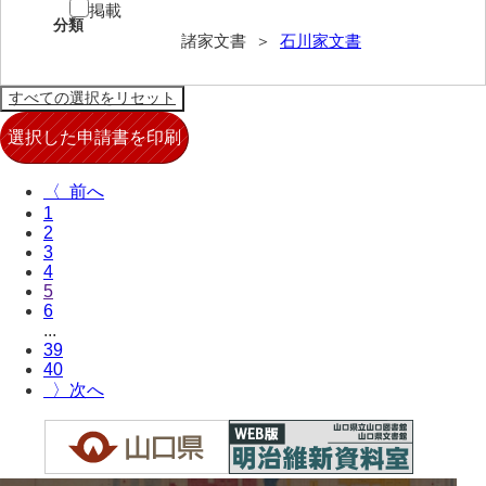
掲載
分類
兄部家文書
諸家文書 ＞
石川家文書
興隆寺文書
小嶋家文書
御所河内大堤水子中文書
〈
小山家文書
1
2
近藤清石文庫
3
4
雑賀家文書
5
6
斉藤家文書（山口市）
...
39
斉藤家文書（徳地町）
40
〉
佐伯隆収集史料
坂田軍一文書