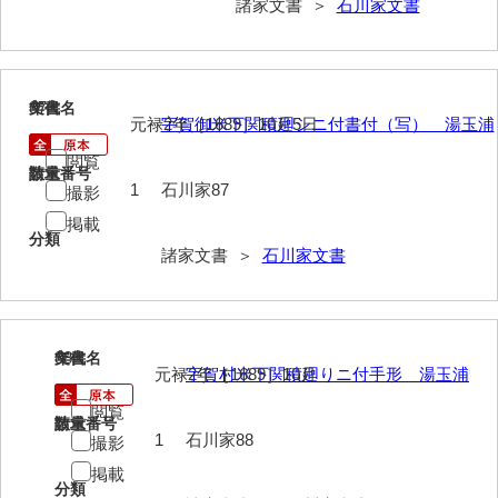
諸家文書 ＞
石川家文書
岡本家文書（周防大島町）
小川家文書
小川五郎収集史料
87
文書名
年代
元禄2年［1689］10月5日
宇賀御米下関積廻シニ付書付（写） 湯玉浦
尾崎家文書
閲覧
請求番号
数量
尾崎家文書（防府市）
1
石川家87
撮影
掲載
小沢家文書（阿東町）
分類
諸家文書 ＞
石川家文書
小沢太郎文書
小田家文書（山口市吉敷）
小田家文書（柳井市金屋）
88
文書名
年代
元禄2年［1689］10月
宇賀村米下関積廻りニ付手形 湯玉浦
小田家文書（柳井市和田）
閲覧
請求番号
数量
1
石川家88
小田家文書（山口市下小鯖）
撮影
掲載
小野家文書
分類