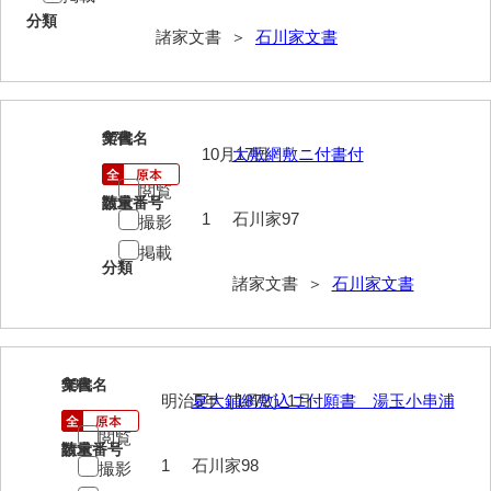
清末毛利家文書
分類
諸家文書 ＞
石川家文書
口羽家文書
国司家文書
97
文書名
年代
国光家文書
10月17日
大敷網敷ニ付書付
国守家文書
閲覧
請求番号
数量
1
石川家97
撮影
国行家文書
掲載
分類
熊谷家文書
諸家文書 ＞
石川家文書
熊谷家文書（山口市）
熊野家文書（防府市）
98
文書名
年代
蔵田家文書
明治5年［1872］1月
夏大鋪網敷込ニ付願書 湯玉小串浦
倉橋家文書
閲覧
請求番号
数量
1
石川家98
撮影
栗林家文書