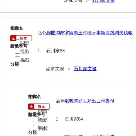
諸家文書 ＞
石川家文書
内海家文書
宇野家文書
83
文書名
年代
弘化5年［1848］
西豊浦郡宇賀湯玉村柳ヶ本新堤築調夫積帳
馬屋原家文書
閲覧
梅村明文書
請求番号
数量
1
石川家83
撮影
浦家文書
掲載
分類
諸家文書 ＞
石川家文書
江浪家文書
惠本家文書
恵良宏収集文書
84
文書名
年代
辰年4月
堤普請郡夫差出ニ付書付
相木家文書
閲覧
請求番号
数量
大田家文書
1
石川家84
撮影
大谷家文書
掲載
分類