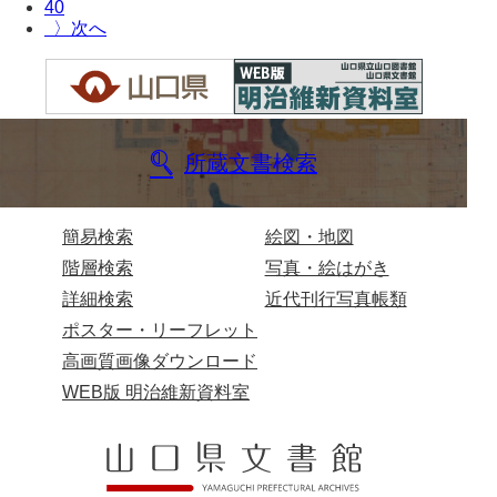
坂本自治会文書
40
〉
佐川家文書（平生町佐合島）
佐川家文書（大島町）
桜井家文書
所蔵文書検索
桜井家文書（宇部市）
櫻井家文書（山口市）
簡易検索
絵図・地図
佐倉谷家文書
階層検索
写真・絵はがき
詳細検索
近代刊行写真帳類
佐々木家文書（美祢市）
ポスター・リーフレット
佐々木家文書（山口市）
高画質画像ダウンロード
佐々木家文書
WEB版 明治維新資料室
佐々木均文書
佐世家文書