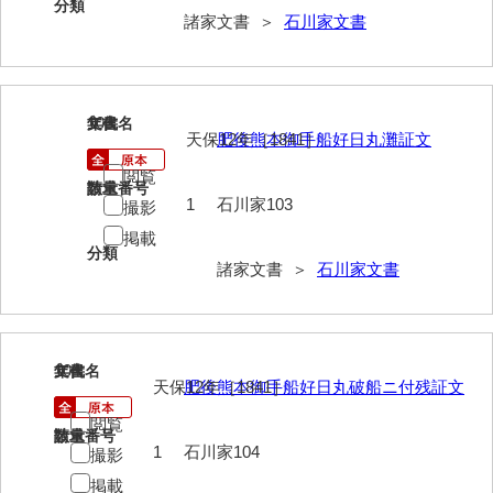
分類
諸家文書 ＞
石川家文書
内海家文書
宇野家文書
103
文書名
年代
馬屋原家文書
天保12年［1841］
肥後熊本御手船好日丸灘証文
梅村明文書
閲覧
請求番号
数量
1
石川家103
撮影
浦家文書
掲載
江浪家文書
分類
諸家文書 ＞
石川家文書
惠本家文書
恵良宏収集文書
104
文書名
年代
相木家文書
天保12年［1841］
肥後熊本御手船好日丸破船ニ付残証文
大田家文書
閲覧
請求番号
数量
1
石川家104
撮影
大谷家文書
掲載