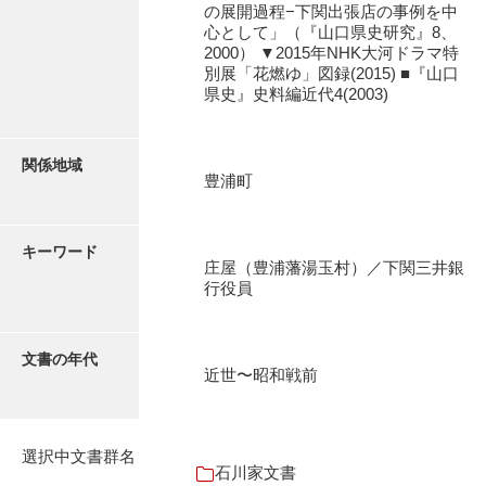
の展開過程−下関出張店の事例を中
石田家文書（徳山市）
心として」（『山口県史研究』8、
2000） ▼2015年NHK大河ドラマ特
石田家文書（山口市）
別展「花燃ゆ」図録(2015) ■『山口
県史』史料編近代4(2003)
和泉家文書
市川家文書
関係地域
市川家文書(千葉県)
豊浦町
市原家文書
キーワード
厳島神社祭礼堅田中組水上会講文書
庄屋（豊浦藩湯玉村）／下関三井銀
行役員
厳島神社念仏踊堅田下組流田会講文書
出羽家文書
文書の年代
近世〜昭和戦前
一宝家文書
伊藤家文書（須佐町）
選択中文書群名
伊藤家文書（山口市）
石川家文書