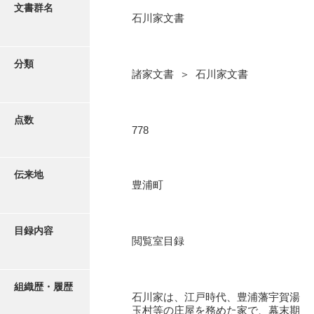
更新履歴
文書群名
石川家文書
阿川家文書
絵図・地図
阿川毛利家文書
分類
諸家文書 ＞ 石川家文書
朝倉家文書
写真・絵はがき
厚母家文書
点数
近代刊行写真帳類
778
阿野家文書
安部家文書
ポスター・リーフレット
伝来地
豊浦町
雨村家文書
高画質画像ダウンロード
荒瀬家文書
目録内容
荒瀬家文書（防府市）
閲覧室目録
有福家文書
組織歴・履歴
有馬家文書
石川家は、江戸時代、豊浦藩宇賀湯
玉村等の庄屋を務めた家で、幕末期