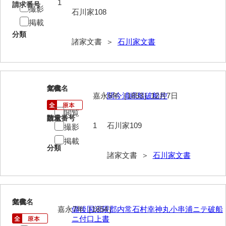
1
請求番号
撮影
石川家108
影山家文書
掲載
鹿島家文書
分類
諸家文書 ＞
石川家文書
梶山家文書
鍛冶利吉文書
109
文書名
年代
片岡トミ子自作農地木札
嘉永6年［1853］12月7日
関今浦縄船破船控
堅田家文書（一般郷土伝来）
閲覧
請求番号
数量
1
石川家109
撮影
堅田家文書（山口市）
掲載
堅田家文書（山口市２）
分類
諸家文書 ＞
石川家文書
片山家文書（阿東町）
片山家文書（下関市豊浦）
110
文書名
年代
片山家文書（美和町）
嘉永7年［1854］
備後国沼隈郡内常石村幸神丸小串浦ニテ破船
ニ付口上書
月輪寺文書