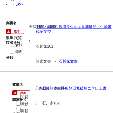
〉
岩崎家文書（秋芳町）
岩崎家文書（鹿野町）
101
文書名
年代
天保11年［1840］
防州大嶋郡久賀浦長久丸エ見浦破船ニ付願書
岩見博幸収集史料
残証文控
上田家文書（防府市）
閲覧
数量
1
請求番号
撮影
上田家文書（横浜市）
石川家101
掲載
上野竹逸文書
分類
諸家文書 ＞
石川家文書
上松氏収集文書
氏本家文書
宇多田家文書
102
文書名
年代
天保12年［1841］
肥後熊本御手船好日丸破船ニ付口上書
内田家文書（豊中市）
閲覧
請求番号
数量
1
石川家102
内田家文書（防府市）
撮影
掲載
内田伸採拓史料