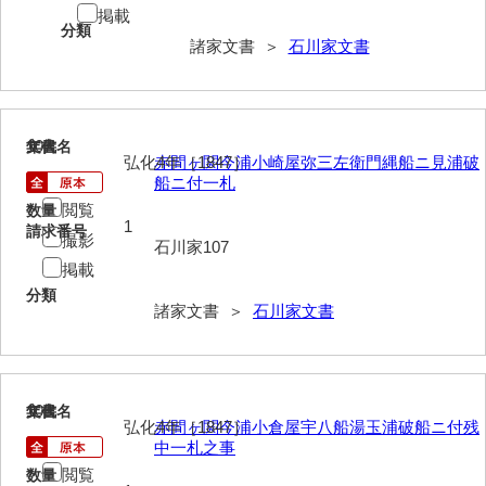
掲載
岡本家文書（周防大島町）
分類
諸家文書 ＞
石川家文書
小川家文書
小川五郎収集史料
尾崎家文書
107
文書名
年代
弘化4年［1847］
赤間ヶ関今浦小崎屋弥三左衛門縄船ニ見浦破
尾崎家文書（防府市）
船ニ付一札
閲覧
数量
小沢家文書（阿東町）
1
請求番号
撮影
石川家107
小沢太郎文書
掲載
分類
小田家文書（山口市吉敷）
諸家文書 ＞
石川家文書
小田家文書（柳井市金屋）
小田家文書（柳井市和田）
108
文書名
年代
弘化4年［1847］
赤間ヶ関今浦小倉屋宇八船湯玉浦破船ニ付残
小田家文書（山口市下小鯖）
中一札之事
小野家文書
閲覧
数量