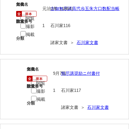
116
文書名
年代
清末毛利家文書
元治1年［1864］
古御無尽講高弐歩五朱方口数配当帳
口羽家文書
閲覧
請求番号
数量
1
石川家116
撮影
国司家文書
掲載
国光家文書
分類
諸家文書 ＞
石川家文書
国守家文書
国行家文書
117
文書名
年代
熊谷家文書
9月7日
無尽講奨励ニ付書付
熊谷家文書（山口市）
閲覧
請求番号
数量
1
石川家117
撮影
熊野家文書（防府市）
掲載
分類
蔵田家文書
諸家文書 ＞
石川家文書
倉橋家文書
栗林家文書