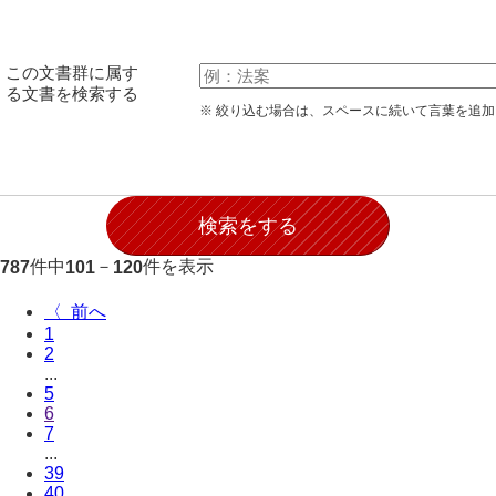
伊藤家文書（宇部市）
井上一親文書
この文書群に属す
る文書を検索する
井上家文書（宇部市）
※ 絞り込む場合は、スペースに続いて言葉を追
井上家文書（大和町）
井上家文書（防府市）
井上家文書（徳山市）
件中
－
件を表示
787
101
120
井上勉家文書（大和町）
〈
井下家文書（埼玉県）
1
2
井原家文書
...
5
今井家文書
6
7
今川家文書
...
39
入江九一文書
40