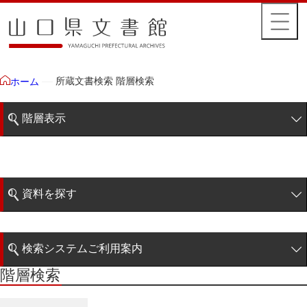
所蔵文書検索 階層検索
ホーム
階層表示
山口県文書館所蔵文書
藩政文書
資料を探す
特定歴史公文書
簡易検索
行政資料
検索システムご利用案内
諸家文書
階層検索
階層検索
検索システムの利用について
青木家文書
詳細検索
赤間家文書