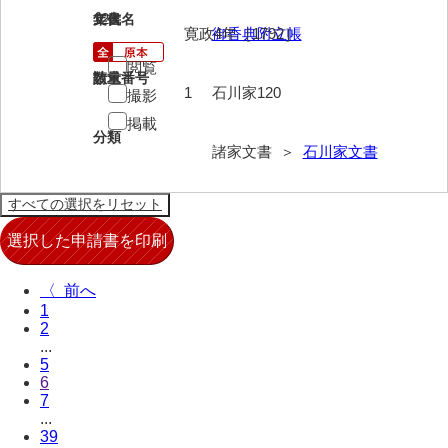
120
文書名
年代
寛政4年［1792］
御香典附立帳
兄部家文書
閲覧
興隆寺文書
請求番号
数量
1
石川家120
撮影
小嶋家文書
掲載
分類
御所河内大堤水子中文書
諸家文書 ＞
石川家文書
小山家文書
近藤清石文庫
雑賀家文書
〈
斉藤家文書（山口市）
1
2
斉藤家文書（徳地町）
...
5
佐伯隆収集史料
6
7
坂田軍一文書
...
39