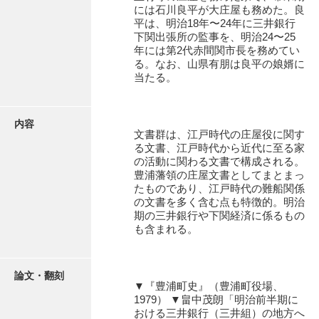
有光家文書
には石川良平が大庄屋も務めた。良
平は、明治18年〜24年に三井銀行
阿武家文書（山口市）
下関出張所の監事を、明治24〜25
年には第2代赤間関市長を務めてい
阿武家文書（美祢市）
る。なお、山県有朋は良平の娘婿に
当たる。
阿武家文書(美祢市２)
阿武孝太郎文書
内容
文書群は、江戸時代の庄屋役に関す
飯田家文書
る文書、江戸時代から近代に至る家
の活動に関わる文書で構成される。
飯田家文書（福岡県）
豊浦藩領の庄屋文書としてまとまっ
たものであり、江戸時代の難船関係
池田家文書
の文書を多く含む点も特徴的。明治
期の三井銀行や下関経済に係るもの
池田邦夫所蔵文書
も含まれる。
石井丈若撮影写真
石川家文書
論文・翻刻
▼『豊浦町史』（豊浦町役場、
1979） ▼畠中茂朗「明治前半期に
石川卓美文庫
おける三井銀行（三井組）の地方へ