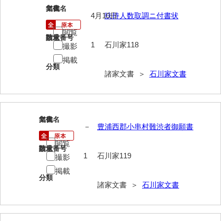
118
文書名
年代
来栖家文書
4月10日
扶持人数取調ニ付書状
桑木正道収集史料
閲覧
請求番号
数量
1
石川家118
撮影
桑原舳一収集史料
掲載
分類
原始院文書
諸家文書 ＞
石川家文書
劔持家文書
小泉家文書
119
文書名
年代
高家文書
－
豊浦西郡小串村難渋者御願書
閲覧
甲谷家文書
請求番号
数量
1
石川家119
撮影
河内山家文書
掲載
分類
河野家文書（山口市）
諸家文書 ＞
石川家文書
河野家文書（藤沢市）
香原家文書