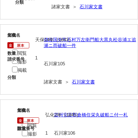
分類
大中家文書
諸家文書 ＞
石川家文書
大中家文書（神奈川県）
大野毛利家文書
105
文書名
年代
大村益次郎文書
天保14年［1843］
備後国外常石村万左衛門船大黒丸松谷浦エ追
瀬ニ而破船一件
大本氏収集文書
閲覧
数量
1
請求番号
岡家文書（福栄村）
撮影
石川家105
掲載
岡家文書（周南市）
分類
諸家文書 ＞
石川家文書
岡田家文書（徳地町）
岡田家文書（萩市）
岡田学収集史料
106
文書名
年代
弘化2年［1845］
芸州安芸郡倉橋住栄丸破船ニ付一札
岡藤家文書
閲覧
請求番号
数量
岡本家文書（島根県）
1
石川家106
撮影