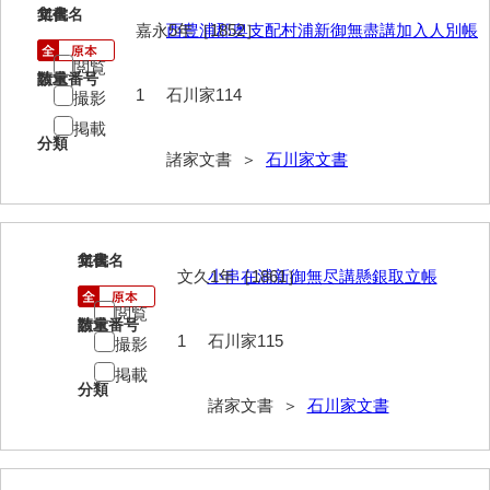
神田一・二宮関係文書
114
文書名
年代
嘉永5年［1852］
西豊浦郡奥支配村浦新御無盡講加入人別帳
神本正律文書
閲覧
請求番号
数量
岸浩文庫
1
石川家114
撮影
掲載
岸村家文書
分類
諸家文書 ＞
石川家文書
木津屋家文書
木梨家文書
115
木原家文書
文書名
年代
文久1年［1861］
小串在浦新御無尽講懸銀取立帳
木部家文書
閲覧
請求番号
数量
1
石川家115
撮影
木村家文書
掲載
木村家文書（山口市）
分類
諸家文書 ＞
石川家文書
木村一人文書
清川家文書