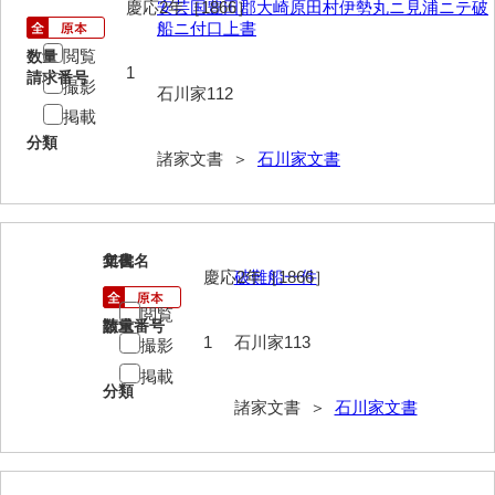
兼田家文書
慶応2年［1866］
安芸国豊田郡大崎原田村伊勢丸ニ見浦ニテ破
船ニ付口上書
上村家文書
閲覧
数量
1
請求番号
撮影
上矢田井手文書
石川家112
掲載
嘉村家文書
分類
諸家文書 ＞
石川家文書
亀田家文書
賀屋家文書
河北家文書
113
文書名
年代
慶応2年［1866］
破難船一件
河崎家文書
閲覧
請求番号
数量
河崎家文書（旧神代村）
1
石川家113
撮影
掲載
河田家文書
分類
諸家文書 ＞
石川家文書
河野家文書（美祢市）
河野英男収集資料