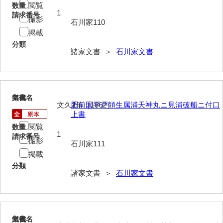
閲覧
数量
1
請求番号
勝間田家文書
撮影
石川家110
掲載
桂家文書（防府市）
分類
諸家文書 ＞
石川家文書
桂家文書（宇部市1）
桂家文書（宇部市2）
桂家文書（下関市長府）
111
文書名
年代
文久2年［1862］
肥前国平戸領生属浦天神丸ニ見浦破船ニ付口
桂家文書（大阪市）
上書
閲覧
数量
門井家文書
1
請求番号
撮影
石川家111
金津家文書
掲載
分類
金谷家文書
諸家文書 ＞
石川家文書
金子家文書
兼重家文書
112
文書名
年代