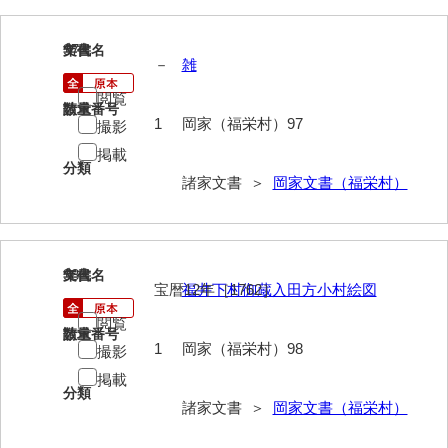
清末毛利家文書
97
文書名
年代
口羽家文書
－
雑
国司家文書
閲覧
請求番号
数量
1
岡家（福栄村）97
撮影
国光家文書
掲載
分類
国守家文書
諸家文書 ＞
岡家文書（福栄村）
国行家文書
熊谷家文書
98
文書名
年代
熊谷家文書（山口市）
宝暦12年［1762］
福井下村御蔵入田方小村絵図
熊野家文書（防府市）
閲覧
請求番号
数量
1
岡家（福栄村）98
撮影
蔵田家文書
掲載
分類
倉橋家文書
諸家文書 ＞
岡家文書（福栄村）
栗林家文書