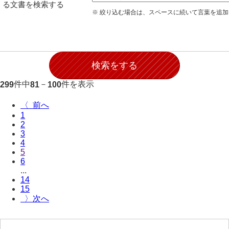
る文書を検索する
伊藤家文書（宇部市）
※ 絞り込む場合は、スペースに続いて言葉を追
井上一親文書
井上家文書（宇部市）
井上家文書（大和町）
件中
－
件を表示
299
81
100
井上家文書（防府市）
〈
井上家文書（徳山市）
1
2
井上勉家文書（大和町）
3
4
井下家文書（埼玉県）
5
6
井原家文書
...
14
今井家文書
15
〉
今川家文書
入江九一文書