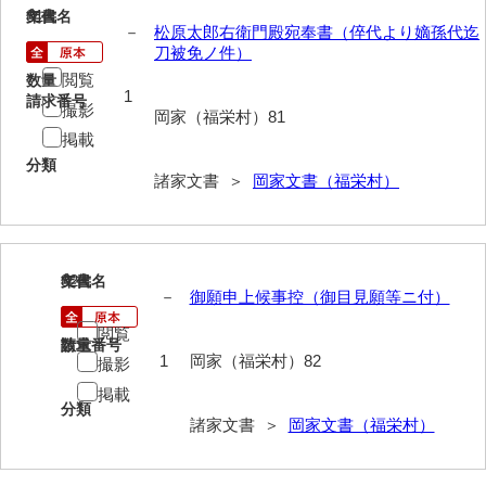
81
文書名
年代
－
松原太郎右衛門殿宛奉書（倅代より嫡孫代迄
岩崎家文書（秋芳町）
刀被免ノ件）
岩崎家文書（鹿野町）
閲覧
数量
1
請求番号
撮影
岩見博幸収集史料
岡家（福栄村）81
掲載
上田家文書（防府市）
分類
諸家文書 ＞
岡家文書（福栄村）
上田家文書（横浜市）
上野竹逸文書
上松氏収集文書
82
文書名
年代
－
御願申上候事控（御目見願等ニ付）
氏本家文書
閲覧
請求番号
数量
1
岡家（福栄村）82
宇多田家文書
撮影
掲載
内田家文書（豊中市）
分類
諸家文書 ＞
岡家文書（福栄村）
内田家文書（防府市）
内田伸採拓史料