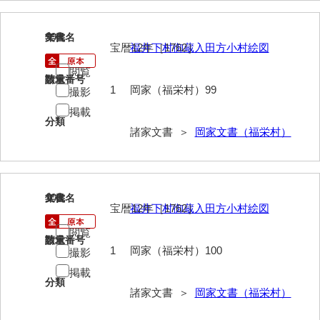
来栖家文書
99
文書名
年代
桑木正道収集史料
宝暦12年［1762］
福井下村御蔵入田方小村絵図
閲覧
桑原舳一収集史料
請求番号
数量
1
岡家（福栄村）99
撮影
原始院文書
掲載
分類
劔持家文書
諸家文書 ＞
岡家文書（福栄村）
小泉家文書
高家文書
100
文書名
年代
宝暦12年［1762］
福井下村御蔵入田方小村絵図
甲谷家文書
閲覧
河内山家文書
請求番号
数量
1
岡家（福栄村）100
撮影
河野家文書（山口市）
掲載
分類
河野家文書（藤沢市）
諸家文書 ＞
岡家文書（福栄村）
香原家文書