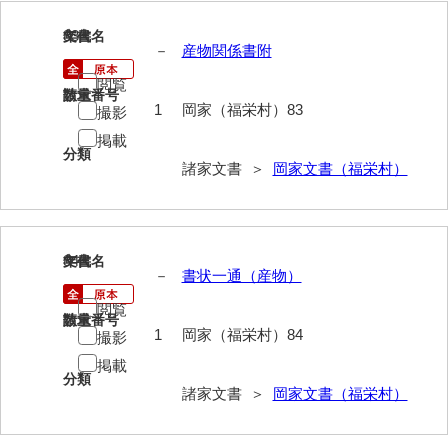
83
文書名
年代
内海家文書
－
産物関係書附
宇野家文書
閲覧
請求番号
数量
1
岡家（福栄村）83
撮影
馬屋原家文書
掲載
梅村明文書
分類
諸家文書 ＞
岡家文書（福栄村）
浦家文書
江浪家文書
84
文書名
年代
惠本家文書
－
書状一通（産物）
恵良宏収集文書
閲覧
請求番号
数量
1
岡家（福栄村）84
撮影
相木家文書
掲載
分類
大田家文書
諸家文書 ＞
岡家文書（福栄村）
大谷家文書