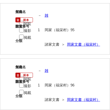
神田一・二宮関係文書
95
神本正律文書
文書名
年代
－
雑
岸浩文庫
閲覧
請求番号
数量
1
岡家（福栄村）95
撮影
岸村家文書
掲載
木津屋家文書
分類
諸家文書 ＞
岡家文書（福栄村）
木梨家文書
木原家文書
96
文書名
年代
木部家文書
－
雑
木村家文書
閲覧
請求番号
数量
1
岡家（福栄村）96
撮影
木村家文書（山口市）
掲載
木村一人文書
分類
諸家文書 ＞
岡家文書（福栄村）
清川家文書