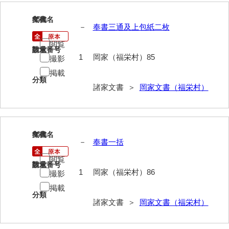
大中家文書
85
文書名
年代
大中家文書（神奈川県）
－
奉書三通及上包紙二枚
大野毛利家文書
閲覧
請求番号
数量
1
岡家（福栄村）85
撮影
大村益次郎文書
掲載
分類
大本氏収集文書
諸家文書 ＞
岡家文書（福栄村）
岡家文書（福栄村）
岡家文書（周南市）
86
文書名
年代
岡田家文書（徳地町）
－
奉書一括
閲覧
岡田家文書（萩市）
請求番号
数量
1
岡家（福栄村）86
撮影
岡田学収集史料
掲載
分類
岡藤家文書
諸家文書 ＞
岡家文書（福栄村）
岡本家文書（島根県）