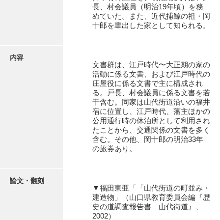
有光家文書
長、村会議員（明治19年頃）を務
めていた。また、近代捕鯨の祖・岡
阿武家文書（山口市）
十郎を輩出した家として知られる。
阿武家文書（美祢市）
内容
阿武家文書(美祢市２)
文書群は、江戸時代〜大正期の家の
活動に係る文書、および江戸時代の
阿武孝太郎文書
庄屋役に係る文書で主に構成され
る。戸長、村会議員に係る文書を若
飯田家文書
干含む。同家は山代街道沿いの福井
宿に位置し、江戸時代、藩主ほかの
飯田家文書（福岡県）
公用通行時の休泊所として利用され
たことから、交通関係の文書を多く
池田家文書
含む。その他、岡十郎の明治33年
の旅券あり。
池田邦夫所蔵文書
石井丈若撮影写真
論文・翻刻
▼福田東亜「「山代街道の町並み・
石川家文書
建造物」（山口県教育委員会編『歴
史の道調査報告書 山代街道』、
石川卓美文庫
2002）