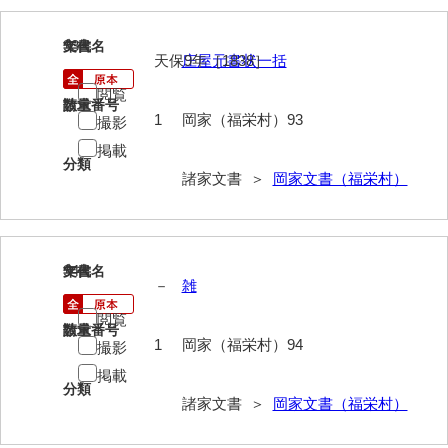
兼田家文書
上村家文書
93
文書名
年代
天保9年［1838］
庄屋元書状一括
上矢田井手文書
閲覧
請求番号
数量
嘉村家文書
1
岡家（福栄村）93
撮影
掲載
亀田家文書
分類
諸家文書 ＞
岡家文書（福栄村）
賀屋家文書
河北家文書
河崎家文書
94
文書名
年代
－
雑
河崎家文書（旧神代村）
閲覧
請求番号
数量
河田家文書
1
岡家（福栄村）94
撮影
掲載
河野家文書（美祢市）
分類
諸家文書 ＞
岡家文書（福栄村）
河野英男収集資料