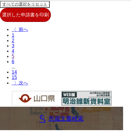
兄部家文書
興隆寺文書
〈
小嶋家文書
1
2
御所河内大堤水子中文書
3
4
小山家文書
5
6
近藤清石文庫
...
14
雑賀家文書
15
〉
斉藤家文書（山口市）
斉藤家文書（徳地町）
佐伯隆収集史料
所蔵文書検索
坂田軍一文書