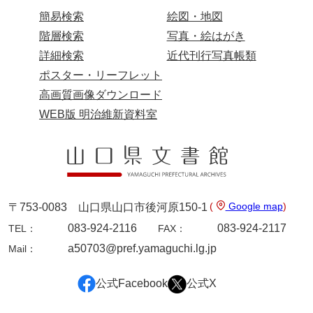
坂本自治会文書
簡易検索
絵図・地図
佐川家文書（平生町佐合島）
階層検索
写真・絵はがき
詳細検索
近代刊行写真帳類
佐川家文書（大島町）
ポスター・リーフレット
桜井家文書
高画質画像ダウンロード
桜井家文書（宇部市）
WEB版 明治維新資料室
櫻井家文書（山口市）
佐倉谷家文書
佐々木家文書（美祢市）
(
Google map
)
〒753-0083 山口県山口市後河原150-1
佐々木家文書（山口市）
083-924-2116
083-924-2117
TEL：
FAX：
佐々木家文書
a50703@pref.yamaguchi.lg.jp
Mail：
佐々木均文書
公式Facebook
公式X
佐世家文書