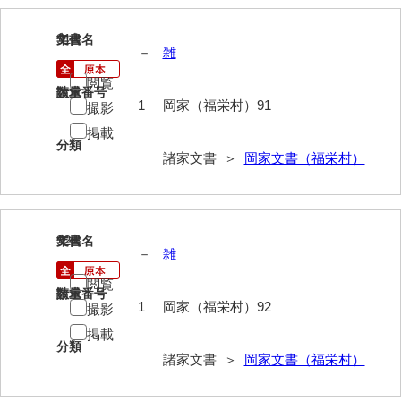
勝間田家文書
91
文書名
年代
－
雑
桂家文書（防府市）
閲覧
請求番号
数量
桂家文書（宇部市1）
1
岡家（福栄村）91
撮影
桂家文書（宇部市2）
掲載
分類
諸家文書 ＞
岡家文書（福栄村）
桂家文書（下関市長府）
桂家文書（大阪市）
門井家文書
92
文書名
年代
－
雑
金津家文書
閲覧
請求番号
数量
金谷家文書
1
岡家（福栄村）92
撮影
掲載
金子家文書
分類
諸家文書 ＞
岡家文書（福栄村）
兼重家文書