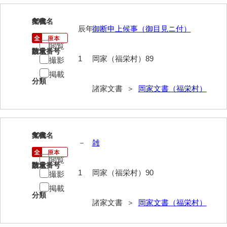
影山家文書
89
文書名
年代
辰年
御断申上候事（御目見ニ付）
鹿島家文書
閲覧
梶山家文書
請求番号
数量
1
岡家（福栄村）89
撮影
鍛冶利吉文書
掲載
分類
諸家文書 ＞
岡家文書（福栄村）
片岡トミ子自作農地木札
堅田家文書（一般郷土伝来）
堅田家文書（山口市）
90
文書名
年代
－
雑
堅田家文書（山口市２）
閲覧
請求番号
数量
片山家文書（阿東町）
1
岡家（福栄村）90
撮影
片山家文書（下関市豊浦）
掲載
分類
諸家文書 ＞
岡家文書（福栄村）
片山家文書（美和町）
月輪寺文書