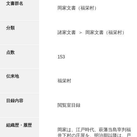
更新履歴
文書群名
岡家文書（福栄村）
阿川家文書
絵図・地図
阿川毛利家文書
分類
諸家文書 ＞ 岡家文書（福栄村）
朝倉家文書
写真・絵はがき
厚母家文書
点数
近代刊行写真帳類
153
阿野家文書
安部家文書
ポスター・リーフレット
伝来地
福栄村
雨村家文書
高画質画像ダウンロード
荒瀬家文書
目録内容
荒瀬家文書（防府市）
閲覧室目録
有福家文書
組織歴・履歴
有馬家文書
岡家は、江戸時代、萩藩当島宰判福
井下村の庄屋を、明治期以降は、戸