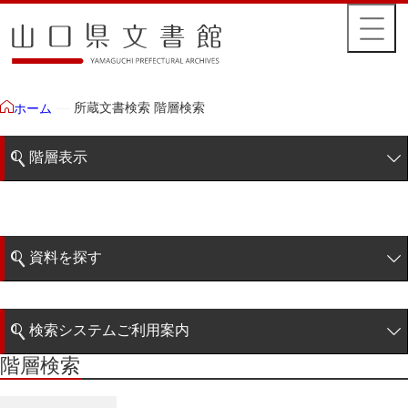
所蔵文書検索 階層検索
ホーム
階層表示
山口県文書館所蔵文書
藩政文書
資料を探す
特定歴史公文書
簡易検索
行政資料
検索システムご利用案内
諸家文書
階層検索
階層検索
検索システムの利用について
青木家文書
詳細検索
赤間家文書