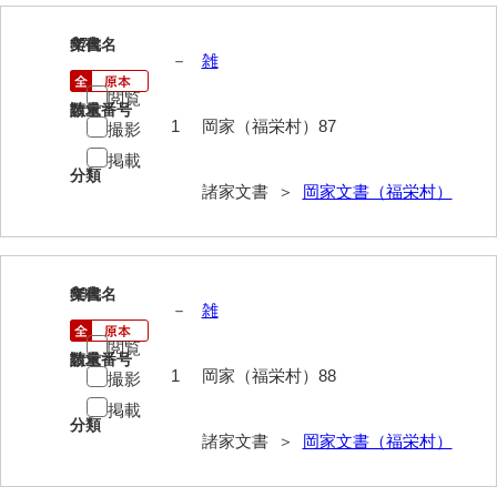
岡本家文書（周防大島町）
87
文書名
年代
小川家文書
－
雑
閲覧
小川五郎収集史料
請求番号
数量
1
岡家（福栄村）87
撮影
尾崎家文書
掲載
分類
尾崎家文書（防府市）
諸家文書 ＞
岡家文書（福栄村）
小沢家文書（阿東町）
小沢太郎文書
88
文書名
年代
－
雑
小田家文書（山口市吉敷）
閲覧
小田家文書（柳井市金屋）
請求番号
数量
1
岡家（福栄村）88
撮影
小田家文書（柳井市和田）
掲載
分類
小田家文書（山口市下小鯖）
諸家文書 ＞
岡家文書（福栄村）
小野家文書