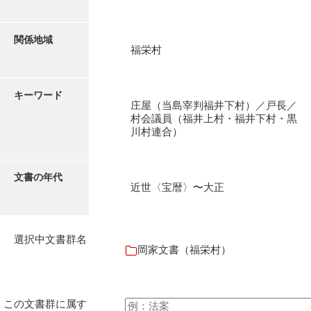
石田家文書（徳山市）
石田家文書（山口市）
関係地域
福栄村
和泉家文書
市川家文書
キーワード
庄屋（当島宰判福井下村）／戸長／
市川家文書(千葉県)
村会議員（福井上村・福井下村・黒
川村連合）
市原家文書
厳島神社祭礼堅田中組水上会講文書
文書の年代
近世〈宝暦〉〜大正
厳島神社念仏踊堅田下組流田会講文書
出羽家文書
選択中文書群名
一宝家文書
岡家文書（福栄村）
伊藤家文書（須佐町）
伊藤家文書（山口市）
この文書群に属す