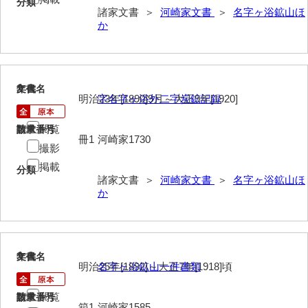
分類
諸家文書 ＞
河崎家文書
＞
名字ヶ浴鉱山ほ
伊藤家文書（宇部市）
か
井上一親文書
井上家文書（宇部市）
2
文書名
年代
井上家文書（大和町）
明治23年[1890]9月～大正9年[1920]
字名字ヶ浴外二字炭鉱記録
井上家文書（防府市）
閲覧
請求番号
数量
冊1
河崎家1730
井上家文書（徳山市）
撮影
掲載
分類
井上勉家文書（大和町）
諸家文書 ＞
河崎家文書
＞
名字ヶ浴鉱山ほ
か
井下家文書（埼玉県）
井原家文書
今井家文書
3
文書名
年代
明治25年[1892]～大正7年[1918]頃
名字ヶ浴鉱山一件書類
今川家文書
閲覧
請求番号
数量
入江九一文書
箱1
河崎家1585