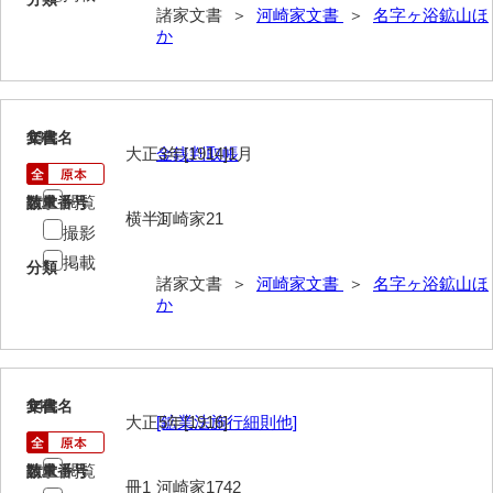
諸家文書 ＞
河崎家文書
＞
名字ヶ浴鉱山ほ
勝間田家文書
か
桂家文書（防府市）
桂家文書（宇部市1）
13
文書名
年代
大正3年[1914]1月
金銭判取帳
桂家文書（宇部市2）
閲覧
桂家文書（下関市長府）
請求番号
数量
横半1
河崎家21
撮影
桂家文書（大阪市）
掲載
分類
諸家文書 ＞
河崎家文書
＞
名字ヶ浴鉱山ほ
門井家文書
か
金津家文書
金谷家文書
14
文書名
年代
金子家文書
大正5年[1916]
[鉱業法施行細則他]
兼重家文書
閲覧
請求番号
数量
冊1
河崎家1742