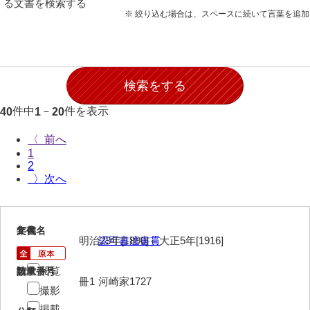
る文書を検索する
石田家文書（徳山市）
※ 絞り込む場合は、スペースに続いて言葉を追
石田家文書（山口市）
和泉家文書
市川家文書
件中
－
件を表示
40
1
20
市川家文書(千葉県)
〈
市原家文書
1
2
厳島神社祭礼堅田中組水上会講文書
〉
厳島神社念仏踊堅田下組流田会講文書
出羽家文書
1
文書名
年代
明治23年[1890]～大正5年[1916]
認可書達書貫
一宝家文書
閲覧
請求番号
数量
伊藤家文書（須佐町）
冊1
河崎家1727
撮影
伊藤家文書（山口市）
掲載