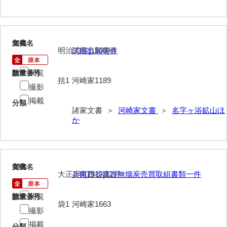
影山家文書
鹿島家文書
11
文書名
年代
明治33年[1900]頃
試掘出願事件
梶山家文書
鍛冶利吉文書
閲覧
請求番号
数量
括1
河崎家1189
撮影
片岡トミ子自作農地木札
掲載
分類
堅田家文書（一般郷土伝来）
諸家文書 ＞
河崎家文書
＞
名字ヶ浴鉱山ほ
か
堅田家文書（山口市）
堅田家文書（山口市２）
片山家文書（阿東町）
12
文書名
年代
大正2年[1913]12月
兵庫西谷廣吉無烟炭売買取組書類一件
片山家文書（下関市豊浦）
閲覧
請求番号
数量
袋1
河崎家1663
片山家文書（美和町）
撮影
月輪寺文書
掲載
分類