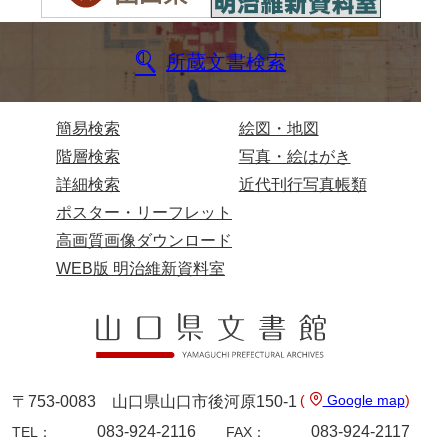
桑木正道収集史料
所蔵文書検索
桑原舳一収集史料
原始院文書
簡易検索
絵図・地図
劔持家文書
階層検索
写真・絵はがき
詳細検索
近代刊行写真帳類
小泉家文書
ポスター・リーフレット
高家文書
高画質画像ダウンロード
甲谷家文書
WEB版 明治維新資料室
河内山家文書
河野家文書（山口市）
河野家文書（藤沢市）
(
Google map
)
〒753-0083 山口県山口市後河原150-1
香原家文書
083-924-2116
083-924-2117
TEL：
FAX：