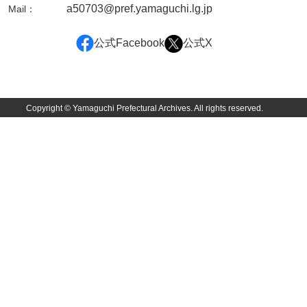
兄部家文書
a50703@pref.yamaguchi.lg.jp
Mail：
興隆寺文書
公式Facebook
公式X
小嶋家文書
御所河内大堤水子中文書
小山家文書
Copyright © Yamaguchi Prefectural Archives. All rights reserved.
近藤清石文庫
雑賀家文書
斉藤家文書（山口市）
斉藤家文書（徳地町）
佐伯隆収集史料
坂田軍一文書
坂本自治会文書