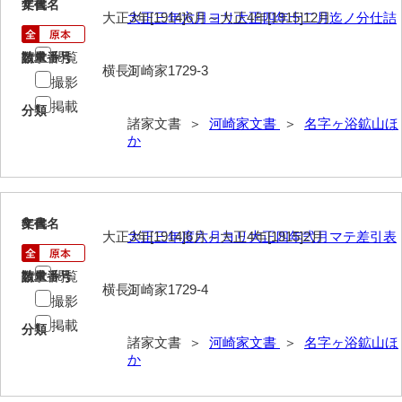
7
文書名
年代
大中家文書
大正3年[1914]6月～大正4年[1915]12月
大正三年六月ヨリ大正四年十二月迄ノ分仕詰
大中家文書（神奈川県）
閲覧
請求番号
数量
横長1
河崎家1729-3
大野毛利家文書
撮影
掲載
大村益次郎文書
分類
諸家文書 ＞
河崎家文書
＞
名字ヶ浴鉱山ほ
か
大本氏収集文書
岡家文書（福栄村）
岡家文書（周南市）
8
文書名
年代
大正3年[1914]6月～大正4年[1915]2月
大正三年度六月ヨリ大正四年弐月マテ差引表
岡田家文書（徳地町）
閲覧
請求番号
数量
岡田家文書（萩市）
横長1
河崎家1729-4
撮影
岡田学収集史料
掲載
分類
諸家文書 ＞
河崎家文書
＞
名字ヶ浴鉱山ほ
岡藤家文書
か
岡本家文書（島根県）