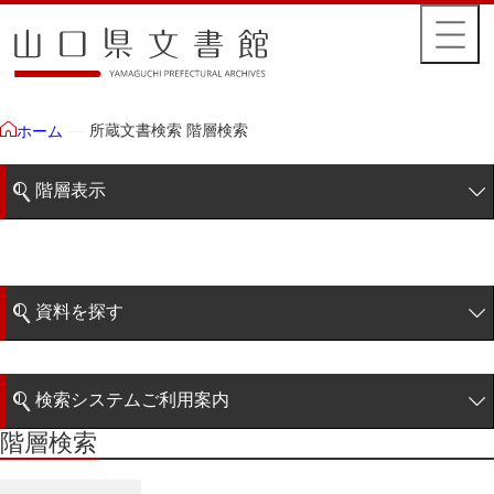
所蔵文書検索 階層検索
ホーム
階層表示
山口県文書館所蔵文書
藩政文書
資料を探す
特定歴史公文書
簡易検索
行政資料
検索システムご利用案内
諸家文書
階層検索
階層検索
検索システムの利用について
青木家文書
詳細検索
赤間家文書