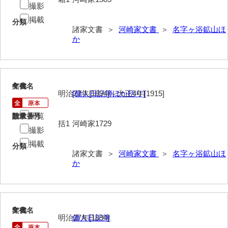
撮影
岩崎家文書（秋芳町）
掲載
分類
諸家文書 ＞
河崎家文書
＞
名字ヶ浴鉱山ほ
岩崎家文書（鹿野町）
か
岩見博幸収集史料
上田家文書（防府市）
4
文書名
年代
上田家文書（横浜市）
明治27年[1894]～大正4年[1915]
[傭人日記簿ほか括リ]
上野竹逸文書
閲覧
請求番号
数量
括1
河崎家1729
撮影
上松氏収集文書
掲載
分類
氏本家文書
諸家文書 ＞
河崎家文書
＞
名字ヶ浴鉱山ほ
か
宇多田家文書
内田家文書（豊中市）
内田家文書（防府市）
5
文書名
年代
明治27年[1894]
傭人日記簿
内田伸採拓史料