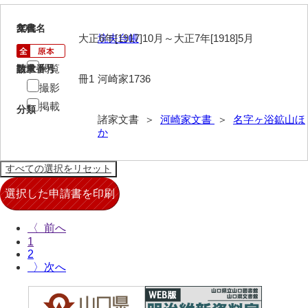
口羽家文書
20
文書名
年代
大正6年[1917]10月～大正7年[1918]5月
坑夫台帳
国司家文書
閲覧
請求番号
数量
国光家文書
冊1
河崎家1736
撮影
国守家文書
掲載
分類
諸家文書 ＞
河崎家文書
＞
名字ヶ浴鉱山ほ
国行家文書
か
熊谷家文書
熊谷家文書（山口市）
熊野家文書（防府市）
蔵田家文書
〈
1
倉橋家文書
2
〉
栗林家文書
来栖家文書