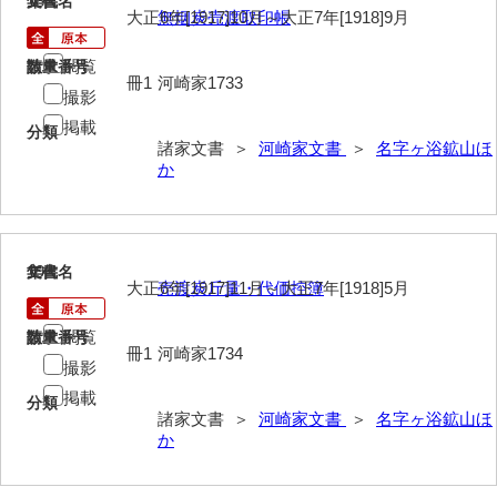
18
文書名
年代
大正6年[1917]10月～大正7年[1918]9月
無烟炭売渡取印帳
神本正律文書
岸浩文庫
閲覧
請求番号
数量
冊1
河崎家1733
撮影
岸村家文書
掲載
分類
木津屋家文書
諸家文書 ＞
河崎家文書
＞
名字ヶ浴鉱山ほ
か
木梨家文書
木原家文書
19
文書名
年代
木部家文書
大正6年[1917]11月～大正7年[1918]5月
売渡炭斤量・代価控簿
木村家文書
閲覧
請求番号
数量
冊1
河崎家1734
木村家文書（山口市）
撮影
掲載
木村一人文書
分類
諸家文書 ＞
河崎家文書
＞
名字ヶ浴鉱山ほ
か
清川家文書
清末毛利家文書