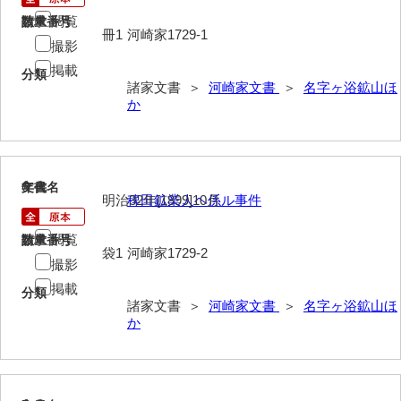
閲覧
請求番号
数量
内海家文書
冊1
河崎家1729-1
撮影
宇野家文書
掲載
分類
諸家文書 ＞
河崎家文書
＞
名字ヶ浴鉱山ほ
馬屋原家文書
か
梅村明文書
浦家文書
6
文書名
年代
明治32年[1899]10月
稗田鉱業人ヘ係ル事件
江浪家文書
惠本家文書
閲覧
請求番号
数量
袋1
河崎家1729-2
撮影
恵良宏収集文書
掲載
分類
諸家文書 ＞
河崎家文書
＞
名字ヶ浴鉱山ほ
相木家文書
か
大田家文書
大谷家文書