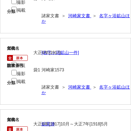
兼田家文書
撮影
掲載
分類
上村家文書
諸家文書 ＞
河崎家文書
＞
名字ヶ浴鉱山ほ
か
上矢田井手文書
嘉村家文書
亀田家文書
15
文書名
年代
大正6年[1917]
[名字ヶ浴鉱山一件]
賀屋家文書
閲覧
請求番号
数量
河北家文書
袋1
河崎家1573
撮影
河崎家文書
掲載
分類
諸家文書 ＞
河崎家文書
＞
名字ヶ浴鉱山ほ
河崎家
か
近世諸役人
近代諸役人
16
文書名
年代
協同会社
大正6年[1917]10月～大正7年[1918]5月
鉱業簿