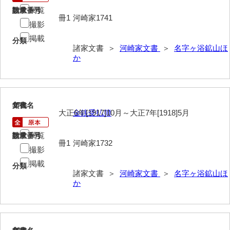
真宗信徒生命保険株式会社大嶺代理店
閲覧
請求番号
数量
冊1
河崎家1741
撮影
大嶺信用販売購買利用組合
掲載
分類
名字ヶ浴鉱山ほか
諸家文書 ＞
河崎家文書
＞
名字ヶ浴鉱山ほ
か
坂辻井手
書籍
絵葉書
17
文書名
年代
大正6年[1917]10月～大正7年[1918]5月
金銭受払簿
追加分
閲覧
請求番号
数量
河崎家文書（旧神代村）
冊1
河崎家1732
撮影
河田家文書
掲載
分類
諸家文書 ＞
河崎家文書
＞
名字ヶ浴鉱山ほ
河野家文書（美祢市）
か
河野英男収集資料
神田一・二宮関係文書