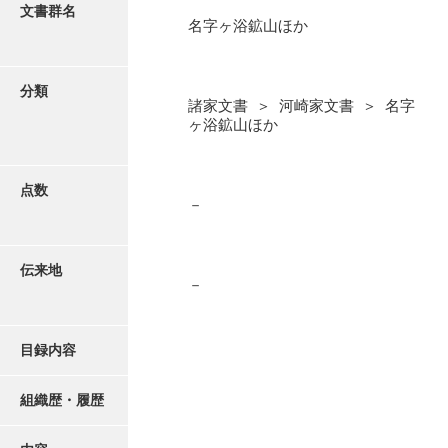
更新履歴
文書群名
名字ヶ浴鉱山ほか
阿川家文書
絵図・地図
阿川毛利家文書
分類
諸家文書 ＞ 河崎家文書 ＞ 名字
朝倉家文書
写真・絵はがき
ヶ浴鉱山ほか
厚母家文書
近代刊行写真帳類
阿野家文書
点数
－
安部家文書
ポスター・リーフレット
雨村家文書
伝来地
－
高画質画像ダウンロード
荒瀬家文書
荒瀬家文書（防府市）
目録内容
有福家文書
組織歴・履歴
有馬家文書