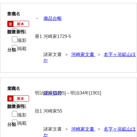
岡本家文書（周防大島町）
9
文書名
年代
小川家文書
－
備品台帳
小川五郎収集史料
閲覧
請求番号
数量
冊1
河崎家1729-5
尾崎家文書
撮影
掲載
分類
尾崎家文書（防府市）
諸家文書 ＞
河崎家文書
＞
名字ヶ浴鉱山ほ
か
小沢家文書（阿東町）
小沢太郎文書
小田家文書（山口市吉敷）
10
文書名
年代
明治28年[1895]～明治34年[1901]
採炭切符
小田家文書（柳井市金屋）
閲覧
請求番号
数量
小田家文書（柳井市和田）
括1
河崎家55
撮影
小田家文書（山口市下小鯖）
掲載
分類
諸家文書 ＞
河崎家文書
＞
名字ヶ浴鉱山ほ
小野家文書
か