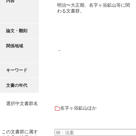
内容
有光家文書
明治〜大正期、名字ヶ浴鉱山等に関
わる文書群。
阿武家文書（山口市）
阿武家文書（美祢市）
論文・翻刻
阿武家文書(美祢市２)
関係地域
阿武孝太郎文書
－
飯田家文書
キーワード
飯田家文書（福岡県）
池田家文書
文書の年代
池田邦夫所蔵文書
選択中文書群名
石井丈若撮影写真
名字ヶ浴鉱山ほか
石川家文書
石川卓美文庫
この文書群に属す