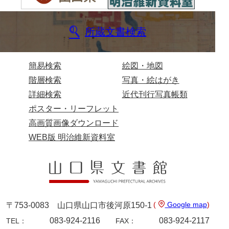
来栖家文書
所蔵文書検索
桑木正道収集史料
桑原舳一収集史料
簡易検索
絵図・地図
原始院文書
階層検索
写真・絵はがき
劔持家文書
詳細検索
近代刊行写真帳類
ポスター・リーフレット
小泉家文書
高画質画像ダウンロード
高家文書
WEB版 明治維新資料室
甲谷家文書
河内山家文書
河野家文書（山口市）
(
Google map
)
〒753-0083 山口県山口市後河原150-1
河野家文書（藤沢市）
083-924-2116
083-924-2117
TEL：
FAX：
香原家文書