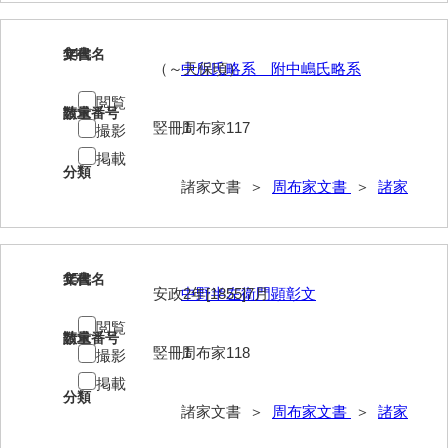
勝間田家文書
14
文書名
年代
（～天保頃）
中所氏略系 附中嶋氏略系
桂家文書（防府市）
閲覧
桂家文書（宇部市1）
請求番号
数量
竪冊1
周布家117
撮影
桂家文書（宇部市2）
掲載
分類
桂家文書（下関市長府）
諸家文書 ＞
周布家文書
＞
諸家
桂家文書（大阪市）
門井家文書
15
文書名
年代
安政2年[1855]7月
中野半左衛門顕彰文
金津家文書
閲覧
金谷家文書
請求番号
数量
竪冊1
周布家118
撮影
金子家文書
掲載
分類
諸家文書 ＞
周布家文書
＞
諸家
兼重家文書