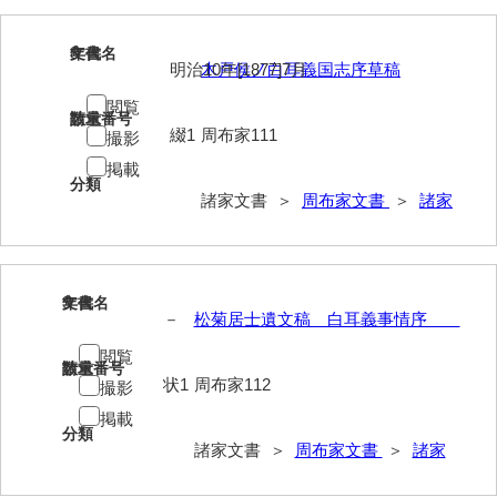
大中家文書
大中家文書（神奈川県）
8
文書名
年代
明治10年[1877]7月
木戸侯ノ白耳義国志序草稿
大野毛利家文書
閲覧
請求番号
数量
綴1
周布家111
大村益次郎文書
撮影
掲載
大本氏収集文書
分類
諸家文書 ＞
周布家文書
＞
諸家
岡家文書（福栄村）
岡家文書（周南市）
9
文書名
年代
岡田家文書（徳地町）
－
松菊居士遺文稿 白耳義事情序
岡田家文書（萩市）
閲覧
請求番号
数量
状1
周布家112
撮影
岡田学収集史料
掲載
岡藤家文書
分類
諸家文書 ＞
周布家文書
＞
諸家
岡本家文書（島根県）