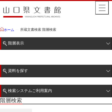
所蔵文書検索 階層検索
ホーム
階層表示
山口県文書館所蔵文書
藩政文書
資料を探す
特定歴史公文書
簡易検索
行政資料
検索システムご利用案内
諸家文書
階層検索
階層検索
検索システムの利用について
青木家文書
詳細検索
赤間家文書