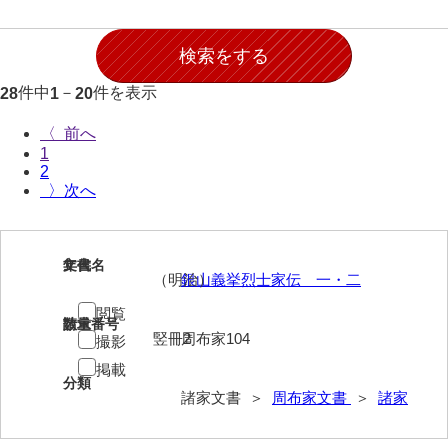
石田家文書（徳山市）
石田家文書（山口市）
和泉家文書
件中
－
件を表示
28
1
20
市川家文書
〈
1
市川家文書(千葉県)
2
〉
市原家文書
厳島神社祭礼堅田中組水上会講文書
1
文書名
年代
（明治）
銀山義挙烈士家伝 一・二
厳島神社念仏踊堅田下組流田会講文書
閲覧
出羽家文書
請求番号
数量
竪冊2
周布家104
撮影
一宝家文書
掲載
分類
伊藤家文書（須佐町）
諸家文書 ＞
周布家文書
＞
諸家
伊藤家文書（山口市）