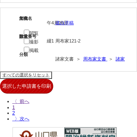
清末毛利家文書
口羽家文書
20
文書名
年代
午4月26日
建白草稿
国司家文書
閲覧
請求番号
数量
国光家文書
綴1
周布家121-2
撮影
掲載
国守家文書
分類
諸家文書 ＞
周布家文書
＞
諸家
国行家文書
熊谷家文書
熊谷家文書（山口市）
熊野家文書（防府市）
〈
1
蔵田家文書
2
〉
倉橋家文書
栗林家文書