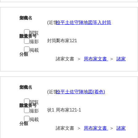
神田一・二宮関係文書
神本正律文書
18
文書名
年代
(近世）
松平土佐守陣地図等入封筒
岸浩文庫
閲覧
請求番号
数量
岸村家文書
封筒1
周布家121
撮影
掲載
木津屋家文書
分類
諸家文書 ＞
周布家文書
＞
諸家
木梨家文書
木原家文書
木部家文書
19
文書名
年代
(近世）
松平土佐守陣地図(着色)
木村家文書
閲覧
請求番号
数量
木村家文書（山口市）
状1
周布家121-1
撮影
掲載
木村一人文書
分類
諸家文書 ＞
周布家文書
＞
諸家
清川家文書