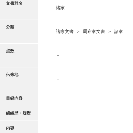
更新履歴
文書群名
諸家
阿川家文書
絵図・地図
阿川毛利家文書
分類
諸家文書 ＞ 周布家文書 ＞ 諸家
朝倉家文書
写真・絵はがき
厚母家文書
点数
近代刊行写真帳類
－
阿野家文書
安部家文書
ポスター・リーフレット
伝来地
雨村家文書
－
高画質画像ダウンロード
荒瀬家文書
目録内容
荒瀬家文書（防府市）
有福家文書
組織歴・履歴
有馬家文書
内容