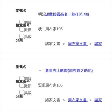
伊藤家文書（宇部市）
2
文書名
年代
明治9年[1876]
近世報国高名一覧(刊行物)
井上一親文書
閲覧
井上家文書（宇部市）
請求番号
数量
状1
周布家105
撮影
井上家文書（大和町）
掲載
分類
井上家文書（防府市）
諸家文書 ＞
周布家文書
＞
諸家
井上家文書（徳山市）
井上勉家文書（大和町）
3
文書名
年代
－
尊皇志士略歴(周布政之助他)
井下家文書（埼玉県）
閲覧
井原家文書
請求番号
数量
竪冊1
周布家106
撮影
今井家文書
掲載
分類
諸家文書 ＞
周布家文書
＞
諸家
今川家文書
入江九一文書