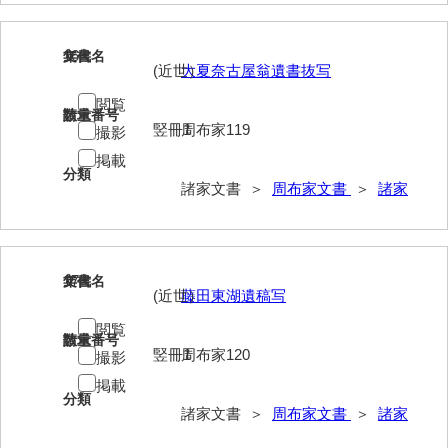
兼田家文書
上村家文書
16
文書名
年代
(近世）
大夏奈古屋翁遺書抜写
上矢田井手文書
閲覧
請求番号
数量
嘉村家文書
竪冊1
周布家119
撮影
亀田家文書
掲載
分類
諸家文書 ＞
周布家文書
＞
諸家
賀屋家文書
河北家文書
河崎家文書
17
文書名
年代
(近世）
藤田東湖遺稿写
河崎家文書（旧神代村）
閲覧
請求番号
数量
河田家文書
竪冊1
周布家120
撮影
河野家文書（美祢市）
掲載
分類
諸家文書 ＞
周布家文書
＞
諸家
河野英男収集資料