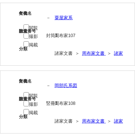
岩崎家文書（秋芳町）
4
文書名
年代
－
粟屋家系
岩崎家文書（鹿野町）
閲覧
請求番号
数量
岩見博幸収集史料
封筒1
周布家107
撮影
上田家文書（防府市）
掲載
分類
諸家文書 ＞
周布家文書
＞
諸家
上田家文書（横浜市）
上野竹逸文書
上松氏収集文書
5
文書名
年代
－
岡部氏系図
氏本家文書
閲覧
請求番号
数量
宇多田家文書
竪冊1
周布家108
撮影
内田家文書（豊中市）
掲載
分類
諸家文書 ＞
周布家文書
＞
諸家
内田家文書（防府市）
内田伸採拓史料