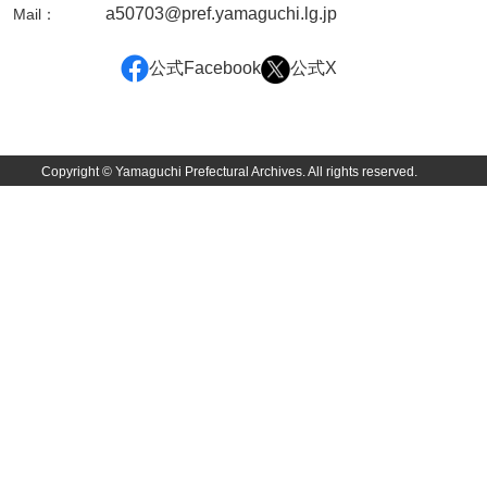
a50703@pref.yamaguchi.lg.jp
Mail：
兄部家文書
公式Facebook
公式X
興隆寺文書
小嶋家文書
御所河内大堤水子中文書
Copyright © Yamaguchi Prefectural Archives. All rights reserved.
小山家文書
近藤清石文庫
雑賀家文書
斉藤家文書（山口市）
斉藤家文書（徳地町）
佐伯隆収集史料
坂田軍一文書