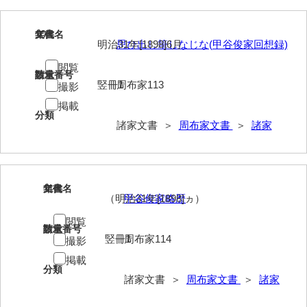
岡本家文書（周防大島町）
10
文書名
年代
小川家文書
明治31年[1898]6月
思ひ出し筆しなじな(甲谷俊家回想録)
小川五郎収集史料
閲覧
請求番号
数量
竪冊1
周布家113
撮影
尾崎家文書
掲載
尾崎家文書（防府市）
分類
諸家文書 ＞
周布家文書
＞
諸家
小沢家文書（阿東町）
小沢太郎文書
11
文書名
年代
小田家文書（山口市吉敷）
（明治31年[1898]ヵ）
甲谷俊家略歴
小田家文書（柳井市金屋）
閲覧
請求番号
数量
竪冊1
周布家114
撮影
小田家文書（柳井市和田）
掲載
分類
小田家文書（山口市下小鯖）
諸家文書 ＞
周布家文書
＞
諸家
小野家文書