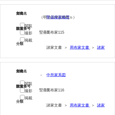
影山家文書
12
文書名
年代
鹿島家文書
（明治31年[1898]ヵ）
甲谷俊家略歴
梶山家文書
閲覧
請求番号
数量
竪冊1
周布家115
撮影
鍛冶利吉文書
掲載
分類
片岡トミ子自作農地木札
諸家文書 ＞
周布家文書
＞
諸家
堅田家文書（一般郷土伝来）
堅田家文書（山口市）
13
文書名
年代
堅田家文書（山口市２）
－
中所家系図
閲覧
片山家文書（阿東町）
請求番号
数量
竪冊1
周布家116
撮影
片山家文書（下関市豊浦）
掲載
分類
片山家文書（美和町）
諸家文書 ＞
周布家文書
＞
諸家
月輪寺文書