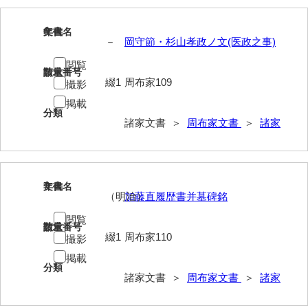
内海家文書
6
文書名
年代
－
岡守節・杉山孝政ノ文(医政之事)
宇野家文書
閲覧
請求番号
数量
馬屋原家文書
綴1
周布家109
撮影
掲載
梅村明文書
分類
諸家文書 ＞
周布家文書
＞
諸家
浦家文書
江浪家文書
惠本家文書
7
文書名
年代
（明治）
加藤直履歴書并墓碑銘
恵良宏収集文書
閲覧
請求番号
数量
相木家文書
綴1
周布家110
撮影
掲載
大田家文書
分類
諸家文書 ＞
周布家文書
＞
諸家
大谷家文書