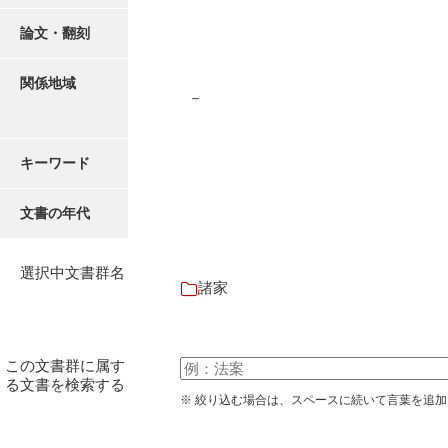
有光家文書
論文・翻刻
阿武家文書（山口市）
阿武家文書（美祢市）
関係地域
－
阿武家文書(美祢市２)
阿武孝太郎文書
キーワード
飯田家文書
文書の年代
飯田家文書（福岡県）
池田家文書
選択中文書群名
諸家
池田邦夫所蔵文書
石井丈若撮影写真
この文書群に属す
る文書を検索する
石川家文書
※ 絞り込む場合は、スペースに続いて言葉を追
石川卓美文庫