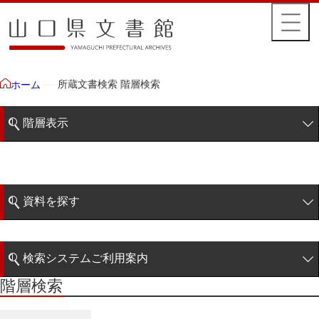
所蔵文書検索 階層検索
ホーム
階層表示
山口県文書館所蔵文書
藩政文書
資料を探す
特定歴史公文書
簡易検索
行政資料
検索システムご利用案内
諸家文書
階層検索
階層検索
検索システムの利用について
青木家文書
詳細検索
赤間家文書