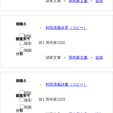
諸家文書 ＞
周布家文書
＞
追加
神田一・二宮関係文書
神本正律文書
岸浩文庫
18
文書名
年代
－
村田清風詠草（コピー）
岸村家文書
閲覧
請求番号
数量
木津屋家文書
状1
周布家1102
撮影
掲載
木梨家文書
分類
諸家文書 ＞
周布家文書
＞
追加
木原家文書
木部家文書
木村家文書
19
文書名
年代
－
村田清風詩書（コピー）
木村家文書（山口市）
閲覧
請求番号
数量
木村一人文書
状1
周布家1103
撮影
掲載
清川家文書
分類