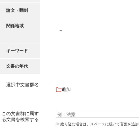
有光家文書
論文・翻刻
阿武家文書（山口市）
阿武家文書（美祢市）
関係地域
－
阿武家文書(美祢市２)
阿武孝太郎文書
キーワード
飯田家文書
文書の年代
飯田家文書（福岡県）
池田家文書
選択中文書群名
追加
池田邦夫所蔵文書
石井丈若撮影写真
この文書群に属す
る文書を検索する
石川家文書
※ 絞り込む場合は、スペースに続いて言葉を追
石川卓美文庫