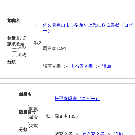
岡本家文書（周防大島町）
小川家文書
10
文書名
年代
－
佐久間象山より従弟村上氏に送る書状（コピ
小川五郎収集史料
ー）
閲覧
数量
尾崎家文書
状2
請求番号
撮影
周布家1094
尾崎家文書（防府市）
掲載
分類
小沢家文書（阿東町）
諸家文書 ＞
周布家文書
＞
追加
小沢太郎文書
小田家文書（山口市吉敷）
11
文書名
年代
小田家文書（柳井市金屋）
－
松平春嶽書（コピー）
小田家文書（柳井市和田）
閲覧
請求番号
数量
状1
周布家1095
撮影
小田家文書（山口市下小鯖）
掲載
分類
小野家文書
諸家文書 ＞
周布家文書
＞
追加