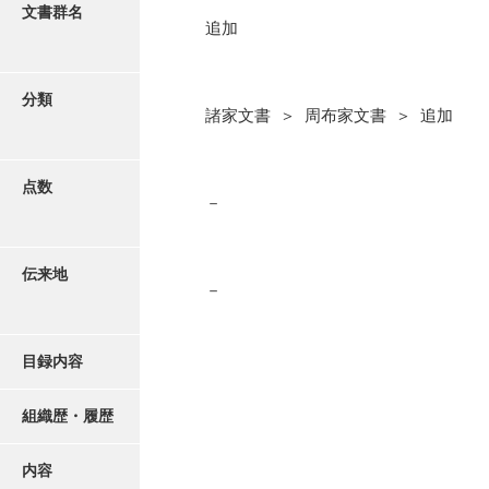
更新履歴
文書群名
追加
阿川家文書
絵図・地図
阿川毛利家文書
分類
諸家文書 ＞ 周布家文書 ＞ 追加
朝倉家文書
写真・絵はがき
厚母家文書
点数
近代刊行写真帳類
－
阿野家文書
安部家文書
ポスター・リーフレット
伝来地
雨村家文書
－
高画質画像ダウンロード
荒瀬家文書
目録内容
荒瀬家文書（防府市）
有福家文書
組織歴・履歴
有馬家文書
内容