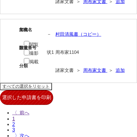
諸家文書 ＞
周布家文書
＞
追加
清末毛利家文書
口羽家文書
国司家文書
20
文書名
年代
－
村田清風書（コピー）
国光家文書
閲覧
請求番号
数量
国守家文書
状1
周布家1104
撮影
掲載
国行家文書
分類
諸家文書 ＞
周布家文書
＞
追加
熊谷家文書
熊谷家文書（山口市）
熊野家文書（防府市）
蔵田家文書
〈
1
倉橋家文書
2
3
栗林家文書
〉