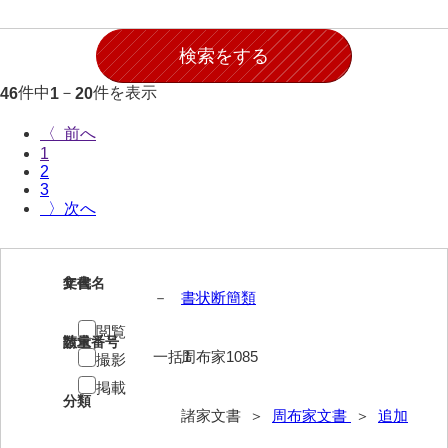
石田家文書（徳山市）
石田家文書（山口市）
和泉家文書
件中
－
件を表示
46
1
20
市川家文書
〈
1
市川家文書(千葉県)
2
3
市原家文書
〉
厳島神社祭礼堅田中組水上会講文書
厳島神社念仏踊堅田下組流田会講文書
1
文書名
年代
－
書状断簡類
出羽家文書
閲覧
請求番号
数量
一宝家文書
一括1
周布家1085
撮影
掲載
伊藤家文書（須佐町）
分類
諸家文書 ＞
周布家文書
＞
追加
伊藤家文書（山口市）