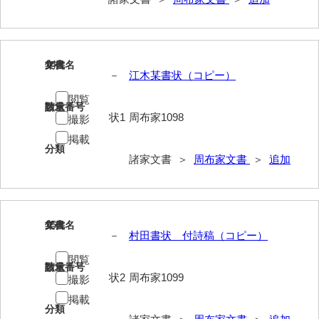
勝間田家文書
桂家文書（防府市）
14
文書名
年代
－
江木某書状（コピー）
桂家文書（宇部市1）
閲覧
桂家文書（宇部市2）
請求番号
数量
状1
周布家1098
撮影
桂家文書（下関市長府）
掲載
分類
桂家文書（大阪市）
諸家文書 ＞
周布家文書
＞
追加
門井家文書
金津家文書
15
文書名
年代
－
村田書状 付詩稿（コピー）
金谷家文書
閲覧
金子家文書
請求番号
数量
状2
周布家1099
撮影
兼重家文書
掲載
分類