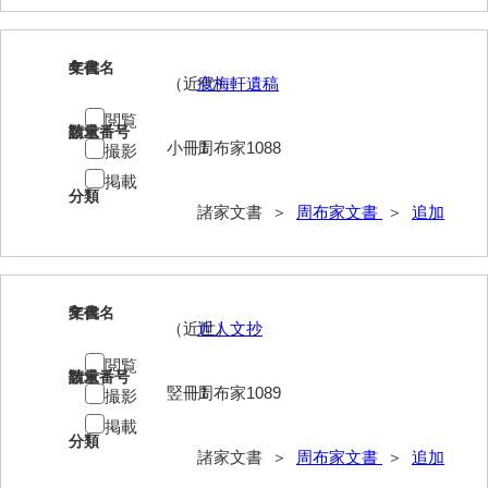
岩崎家文書（秋芳町）
4
文書名
年代
岩崎家文書（鹿野町）
（近代）
痩梅軒遺稿
岩見博幸収集史料
閲覧
請求番号
数量
小冊1
周布家1088
撮影
上田家文書（防府市）
掲載
分類
上田家文書（横浜市）
諸家文書 ＞
周布家文書
＞
追加
上野竹逸文書
上松氏収集文書
5
文書名
年代
氏本家文書
（近世）
近人文抄
宇多田家文書
閲覧
請求番号
数量
竪冊1
周布家1089
撮影
内田家文書（豊中市）
掲載
分類
内田家文書（防府市）
諸家文書 ＞
周布家文書
＞
追加
内田伸採拓史料