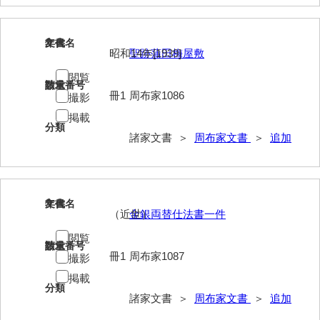
伊藤家文書（宇部市）
2
井上一親文書
文書名
年代
昭和14年[1939]
聖跡蒲田梅屋敷
井上家文書（宇部市）
閲覧
請求番号
数量
冊1
周布家1086
撮影
井上家文書（大和町）
掲載
井上家文書（防府市）
分類
諸家文書 ＞
周布家文書
＞
追加
井上家文書（徳山市）
井上勉家文書（大和町）
3
文書名
年代
井下家文書（埼玉県）
（近世）
金銀両替仕法書一件
井原家文書
閲覧
請求番号
数量
冊1
周布家1087
撮影
今井家文書
掲載
今川家文書
分類
諸家文書 ＞
周布家文書
＞
追加
入江九一文書