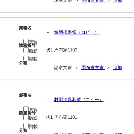
諸家文書 ＞
周布家文書
＞
追加
兼田家文書
上村家文書
上矢田井手文書
16
文書名
年代
－
筑羽根書状（コピー）
嘉村家文書
閲覧
請求番号
数量
亀田家文書
状2
周布家1100
撮影
賀屋家文書
掲載
分類
諸家文書 ＞
周布家文書
＞
追加
河北家文書
河崎家文書
河崎家文書（旧神代村）
17
文書名
年代
－
村田清風和歌（コピー）
河田家文書
閲覧
請求番号
数量
河野家文書（美祢市）
状1
周布家1101
撮影
河野英男収集資料
掲載
分類