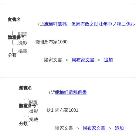
内海家文書
6
文書名
年代
宇野家文書
（近代）
痩梅軒遺稿 但周布政之助壮年中ノ稿ニ係ル
閲覧
馬屋原家文書
請求番号
数量
竪冊1
周布家1090
撮影
梅村明文書
掲載
分類
浦家文書
諸家文書 ＞
周布家文書
＞
追加
江浪家文書
惠本家文書
7
文書名
年代
（近代）
痩梅軒遺稿例書
恵良宏収集文書
閲覧
相木家文書
請求番号
数量
状1
周布家1091
撮影
大田家文書
掲載
分類
大谷家文書
諸家文書 ＞
周布家文書
＞
追加