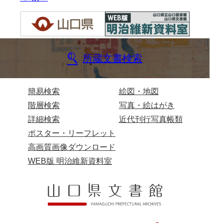
来栖家文書
桑木正道収集史料
桑原舳一収集史料
所蔵文書検索
原始院文書
劔持家文書
簡易検索
絵図・地図
階層検索
写真・絵はがき
小泉家文書
詳細検索
近代刊行写真帳類
高家文書
ポスター・リーフレット
甲谷家文書
高画質画像ダウンロード
WEB版 明治維新資料室
河内山家文書
河野家文書（山口市）
河野家文書（藤沢市）
香原家文書