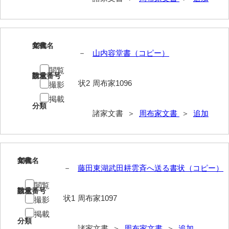
影山家文書
鹿島家文書
12
文書名
年代
梶山家文書
－
山内容堂書（コピー）
閲覧
鍛冶利吉文書
請求番号
数量
状2
周布家1096
撮影
片岡トミ子自作農地木札
掲載
分類
堅田家文書（一般郷土伝来）
諸家文書 ＞
周布家文書
＞
追加
堅田家文書（山口市）
堅田家文書（山口市２）
13
文書名
年代
片山家文書（阿東町）
－
藤田東湖武田耕雲斉へ送る書状（コピー）
閲覧
片山家文書（下関市豊浦）
請求番号
数量
状1
周布家1097
撮影
片山家文書（美和町）
掲載
分類
月輪寺文書
諸家文書 ＞
周布家文書
＞
追加