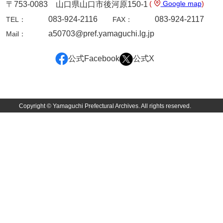
(
Google map
)
〒753-0083 山口県山口市後河原150-1
兄部家文書
083-924-2116
083-924-2117
TEL：
FAX：
a50703@pref.yamaguchi.lg.jp
Mail：
興隆寺文書
小嶋家文書
公式Facebook
公式X
御所河内大堤水子中文書
小山家文書
Copyright © Yamaguchi Prefectural Archives. All rights reserved.
近藤清石文庫
雑賀家文書
斉藤家文書（山口市）
斉藤家文書（徳地町）
佐伯隆収集史料
坂田軍一文書