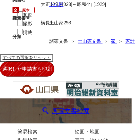
大中家文書
大正12年[1923]～昭和4年[1929]
支払帳
大中家文書（神奈川県）
閲覧
請求番号
数量
横長1
土山家298
撮影
大野毛利家文書
掲載
分類
大村益次郎文書
諸家文書 ＞
土山家文書
＞
家
＞
家計
大本氏収集文書
岡家文書（福栄村）
岡家文書（周南市）
岡田家文書（徳地町）
岡田家文書（萩市）
岡田学収集史料
所蔵文書検索
岡藤家文書
簡易検索
絵図・地図
岡本家文書（島根県）