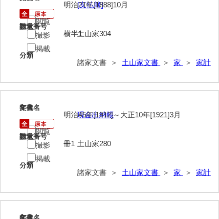
明治21年[1888]10月
[支払簿]
岩崎家文書（秋芳町）
閲覧
請求番号
数量
岩崎家文書（鹿野町）
横半1
土山家304
撮影
掲載
岩見博幸収集史料
分類
諸家文書 ＞
土山家文書
＞
家
＞
家計
上田家文書（防府市）
上田家文書（横浜市）
5
上野竹逸文書
文書名
年代
明治45年[1912]～大正10年[1921]3月
現金出納帳
上松氏収集文書
閲覧
請求番号
数量
冊1
土山家280
撮影
氏本家文書
掲載
宇多田家文書
分類
諸家文書 ＞
土山家文書
＞
家
＞
家計
内田家文書（豊中市）
内田家文書（防府市）
6
文書名
年代
内田伸採拓史料