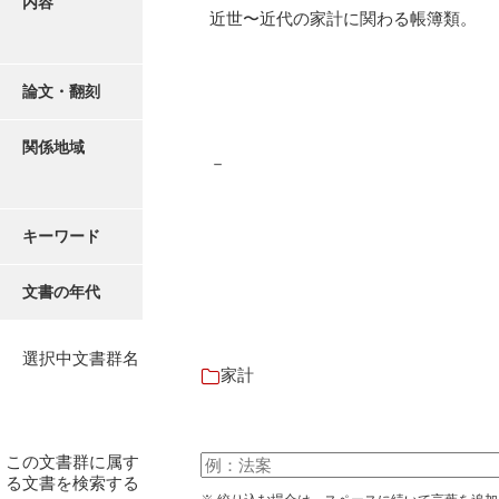
内容
有光家文書
近世〜近代の家計に関わる帳簿類。
阿武家文書（山口市）
阿武家文書（美祢市）
論文・翻刻
阿武家文書(美祢市２)
関係地域
－
阿武孝太郎文書
飯田家文書
キーワード
飯田家文書（福岡県）
文書の年代
池田家文書
池田邦夫所蔵文書
選択中文書群名
家計
石井丈若撮影写真
石川家文書
この文書群に属す
石川卓美文庫
る文書を検索する