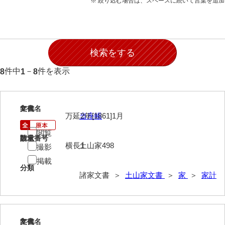
※ 絞り込む場合は、スペースに続いて言葉を追
石田家文書（徳山市）
石田家文書（山口市）
和泉家文書
市川家文書
件中
－
件を表示
8
1
8
市川家文書(千葉県)
市原家文書
1
文書名
年代
万延2年[1861]1月
当座帳
厳島神社祭礼堅田中組水上会講文書
閲覧
請求番号
数量
厳島神社念仏踊堅田下組流田会講文書
横長1
土山家498
撮影
出羽家文書
掲載
分類
諸家文書 ＞
土山家文書
＞
家
＞
家計
一宝家文書
伊藤家文書（須佐町）
伊藤家文書（山口市）
2
文書名
年代