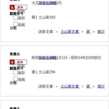
大正10年[1921]3月
現金出納帳
内海家文書
閲覧
請求番号
数量
冊1
土山家293
撮影
宇野家文書
掲載
馬屋原家文書
分類
諸家文書 ＞
土山家文書
＞
家
＞
家計
梅村明文書
浦家文書
7
文書名
年代
江浪家文書
昭和13年[1938]1月1日～昭和14年[1939]8月
現金出納帳
惠本家文書
閲覧
請求番号
数量
冊1
土山家294
撮影
恵良宏収集文書
掲載
分類
相木家文書
諸家文書 ＞
土山家文書
＞
家
＞
家計
大田家文書
大谷家文書
8
文書名
年代