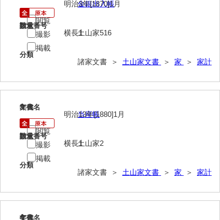
明治3年[1870]1月
金銀出入帳
伊藤家文書（宇部市）
閲覧
請求番号
数量
井上一親文書
横長1
土山家516
撮影
掲載
井上家文書（宇部市）
分類
諸家文書 ＞
土山家文書
＞
家
＞
家計
井上家文書（大和町）
井上家文書（防府市）
井上家文書（徳山市）
3
文書名
年代
明治13年[1880]1月
当座帳
井上勉家文書（大和町）
閲覧
請求番号
数量
井下家文書（埼玉県）
横長1
土山家2
撮影
掲載
井原家文書
分類
諸家文書 ＞
土山家文書
＞
家
＞
家計
今井家文書
今川家文書
入江九一文書
4
文書名
年代