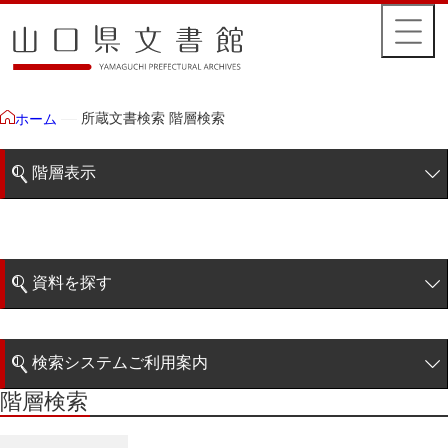
所蔵文書検索 階層検索
ホーム
階層表示
山口県文書館所蔵文書
藩政文書
資料を探す
特定歴史公文書
簡易検索
行政資料
検索システムご利用案内
諸家文書
階層検索
階層検索
検索システムの利用について
青木家文書
詳細検索
赤間家文書