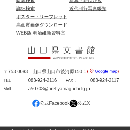
階層検索
写真・絵はがき
岡本家文書（周防大島町）
詳細検索
近代刊行写真帳類
小川家文書
ポスター・リーフレット
高画質画像ダウンロード
小川五郎収集史料
WEB版 明治維新資料室
尾崎家文書
尾崎家文書（防府市）
小沢家文書（阿東町）
小沢太郎文書
(
Google map
)
〒753-0083 山口県山口市後河原150-1
083-924-2116
083-924-2117
TEL：
FAX：
小田家文書（山口市吉敷）
a50703@pref.yamaguchi.lg.jp
Mail：
小田家文書（柳井市金屋）
公式Facebook
公式X
小田家文書（柳井市和田）
小田家文書（山口市下小鯖）
小野家文書