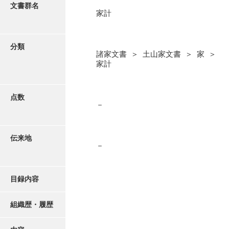
更新履歴
文書群名
家計
阿川家文書
絵図・地図
阿川毛利家文書
分類
諸家文書 ＞ 土山家文書 ＞ 家 ＞
朝倉家文書
写真・絵はがき
家計
厚母家文書
近代刊行写真帳類
阿野家文書
点数
－
安部家文書
ポスター・リーフレット
雨村家文書
伝来地
－
高画質画像ダウンロード
荒瀬家文書
荒瀬家文書（防府市）
目録内容
有福家文書
組織歴・履歴
有馬家文書