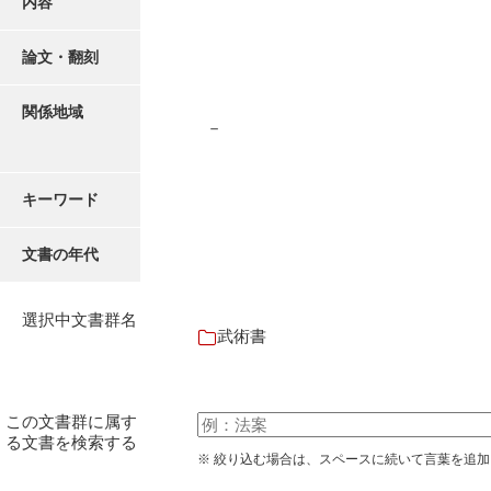
内容
有光家文書
阿武家文書（山口市）
論文・翻刻
阿武家文書（美祢市）
関係地域
－
阿武家文書(美祢市２)
阿武孝太郎文書
キーワード
飯田家文書
文書の年代
飯田家文書（福岡県）
池田家文書
選択中文書群名
武術書
池田邦夫所蔵文書
石井丈若撮影写真
この文書群に属す
石川家文書
る文書を検索する
※ 絞り込む場合は、スペースに続いて言葉を追
石川卓美文庫