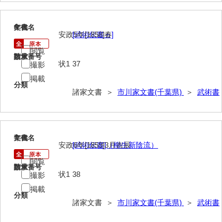
氏本家文書
6
文書名
年代
安政5年[1858]春
[武術伝書ヵ]
宇多田家文書
閲覧
内田家文書（豊中市）
請求番号
数量
状1
37
撮影
内田家文書（防府市）
掲載
分類
諸家文書 ＞
市川家文書(千葉県)
＞
武術書
内田伸採拓史料
内海家文書
宇野家文書
7
文書名
年代
安政6年[1859]3月吉辰
[武術伝書]（柳生新陰流）
馬屋原家文書
閲覧
請求番号
数量
梅村明文書
状1
38
撮影
浦家文書
掲載
分類
諸家文書 ＞
市川家文書(千葉県)
＞
武術書
江浪家文書