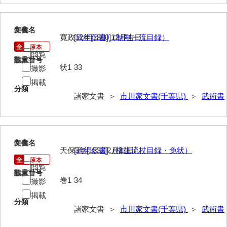
厳島神社念仏踊堅田下組流田会講文書
2
文書名
年代
出羽家文書
寛政12年[1800]12月吉日
[武術伝書]（制剛一流目録）
一宝家文書
閲覧
請求番号
数量
状1
33
撮影
伊藤家文書（須佐町）
掲載
伊藤家文書（山口市）
分類
諸家文書 ＞
市川家文書(千葉県)
＞
武術書
伊藤家文書（宇部市）
井上一親文書
3
文書名
年代
井上家文書（宇部市）
天保3年[1832]2月21日
[武術伝書]（柳生流杖目録・免状）
井上家文書（大和町）
閲覧
請求番号
数量
巻1
34
撮影
井上家文書（防府市）
掲載
分類
井上家文書（徳山市）
諸家文書 ＞
市川家文書(千葉県)
＞
武術書
井上勉家文書（大和町）