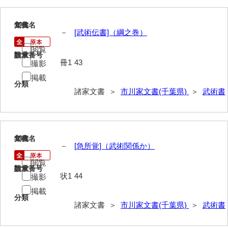
小田家文書（山口市吉敷）
12
文書名
年代
小田家文書（柳井市金屋）
－
[武術伝書]（綱之巻）
閲覧
小田家文書（柳井市和田）
請求番号
数量
冊1
43
撮影
小田家文書（山口市下小鯖）
掲載
分類
小野家文書
諸家文書 ＞
市川家文書(千葉県)
＞
武術書
影山家文書
鹿島家文書
13
文書名
年代
－
[急所覚]（武術関係か）
梶山家文書
閲覧
鍛冶利吉文書
請求番号
数量
状1
44
撮影
片岡トミ子自作農地木札
掲載
分類
諸家文書 ＞
市川家文書(千葉県)
＞
武術書
堅田家文書（一般郷土伝来）
堅田家文書（山口市）