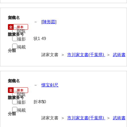
河崎家文書
河崎家文書（旧神代村）
18
文書名
年代
－
[陣形図]
河田家文書
閲覧
請求番号
数量
河野家文書（美祢市）
状1
49
撮影
河野英男収集資料
掲載
分類
諸家文書 ＞
市川家文書(千葉県)
＞
武術書
神田一・二宮関係文書
神本正律文書
岸浩文庫
19
文書名
年代
－
懐宝剣尺
岸村家文書
閲覧
請求番号
数量
木津屋家文書
折本1
50
撮影
掲載
木梨家文書
分類
諸家文書 ＞
市川家文書(千葉県)
＞
武術書
木原家文書