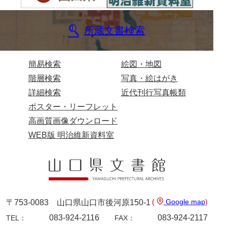
熊谷家文書（山口市）
所蔵文書検索
熊野家文書（防府市）
蔵田家文書
簡易検索
絵図・地図
倉橋家文書
階層検索
写真・絵はがき
栗林家文書
詳細検索
近代刊行写真帳類
ポスター・リーフレット
来栖家文書
高画質画像ダウンロード
桑木正道収集史料
WEB版 明治維新資料室
桑原舳一収集史料
原始院文書
劔持家文書
(
Google map
)
〒753-0083 山口県山口市後河原150-1
小泉家文書
083-924-2116
083-924-2117
TEL：
FAX：
高家文書