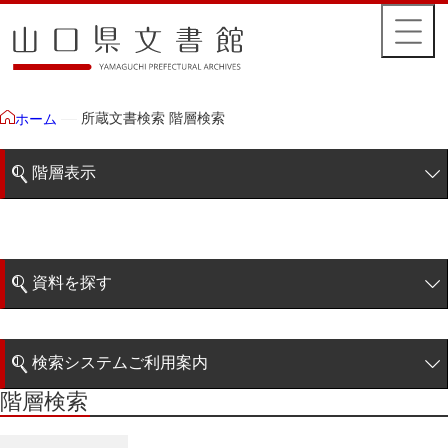
所蔵文書検索 階層検索
ホーム
階層表示
山口県文書館所蔵文書
藩政文書
資料を探す
特定歴史公文書
簡易検索
行政資料
検索システムご利用案内
諸家文書
階層検索
階層検索
検索システムの利用について
青木家文書
詳細検索
赤間家文書