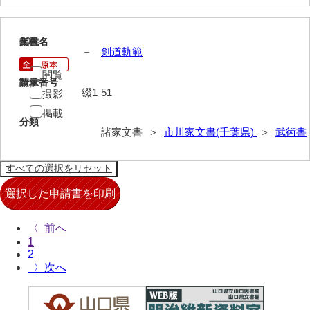
木部家文書
木村家文書
20
文書名
年代
－
剣道軌範
木村家文書（山口市）
閲覧
請求番号
数量
木村一人文書
綴1
51
撮影
掲載
清川家文書
分類
諸家文書 ＞
市川家文書(千葉県)
＞
武術書
清末毛利家文書
口羽家文書
国司家文書
国光家文書
〈
1
国守家文書
2
〉
国行家文書
熊谷家文書