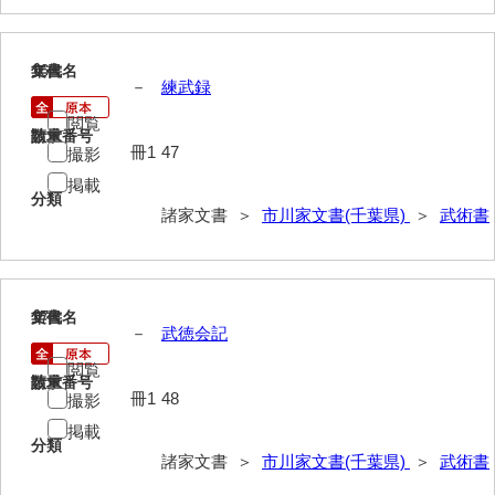
門井家文書
金津家文書
16
文書名
年代
金谷家文書
－
練武録
閲覧
金子家文書
請求番号
数量
冊1
47
撮影
兼重家文書
掲載
分類
兼田家文書
諸家文書 ＞
市川家文書(千葉県)
＞
武術書
上村家文書
上矢田井手文書
17
文書名
年代
－
武徳会記
嘉村家文書
閲覧
亀田家文書
請求番号
数量
冊1
48
撮影
賀屋家文書
掲載
分類
諸家文書 ＞
市川家文書(千葉県)
＞
武術書
河北家文書