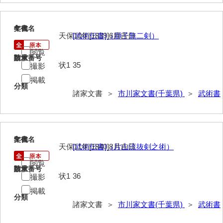
井下家文書（埼玉県）
4
文書名
年代
井原家文書
天保10年[1839]6月吉日
[武術伝書]（獅子無二剣）
閲覧
今井家文書
請求番号
数量
状1
35
撮影
今川家文書
掲載
分類
入江九一文書
諸家文書 ＞
市川家文書(千葉県)
＞
武術書
岩崎家文書（秋芳町）
岩崎家文書（鹿野町）
5
文書名
年代
天保11年[1840]8月吉日
[武術伝書]（片山流抜剣之術）
岩見博幸収集史料
閲覧
上田家文書（防府市）
請求番号
数量
状1
36
撮影
上田家文書（横浜市）
掲載
分類
上野竹逸文書
諸家文書 ＞
市川家文書(千葉県)
＞
武術書
上松氏収集文書