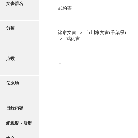
更新履歴
文書群名
武術書
阿川家文書
絵図・地図
阿川毛利家文書
分類
諸家文書 ＞ 市川家文書(千葉県)
朝倉家文書
写真・絵はがき
＞ 武術書
厚母家文書
近代刊行写真帳類
阿野家文書
点数
－
安部家文書
ポスター・リーフレット
雨村家文書
伝来地
－
高画質画像ダウンロード
荒瀬家文書
荒瀬家文書（防府市）
目録内容
有福家文書
組織歴・履歴
有馬家文書