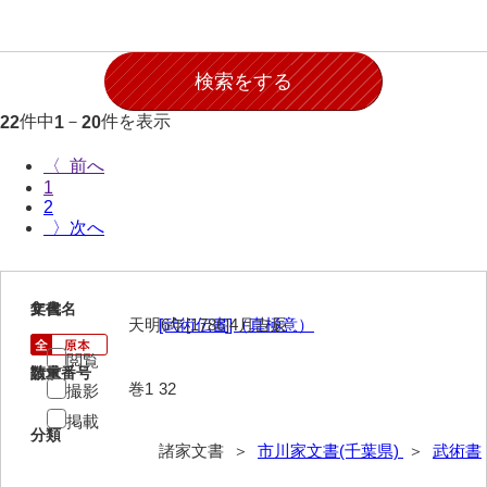
石田家文書（徳山市）
石田家文書（山口市）
和泉家文書
件中
－
件を表示
22
1
20
市川家文書
〈
市川家文書(千葉県)
1
2
古文書
〉
武術書
和装本
1
文書名
年代
天明6年[1786]4月吉辰
[武術伝書]（真極意）
書画・詩歌
閲覧
請求番号
数量
その他
巻1
32
撮影
掲載
市原家文書
分類
諸家文書 ＞
市川家文書(千葉県)
＞
武術書
厳島神社祭礼堅田中組水上会講文書