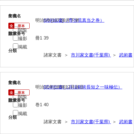
惠本家文書
恵良宏収集文書
8
文書名
年代
明治5年[1872]8月下澣
[武術伝書]（専当流真当之巻）
相木家文書
閲覧
請求番号
数量
大田家文書
冊1
39
撮影
掲載
大谷家文書
分類
諸家文書 ＞
市川家文書(千葉県)
＞
武術書
大中家文書
大中家文書（神奈川県）
大野毛利家文書
9
文書名
年代
明治31年[1898]12月吉日
[武術伝書]（兵法剣術長短之一味極伝）
大村益次郎文書
閲覧
請求番号
数量
巻1
40
大本氏収集文書
撮影
掲載
岡家文書（福栄村）
分類
諸家文書 ＞
市川家文書(千葉県)
＞
武術書
岡家文書（周南市）