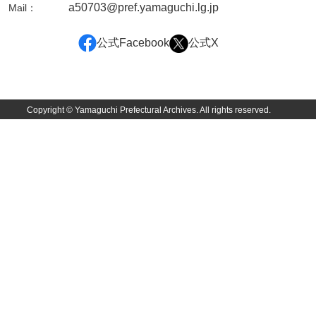
a50703@pref.yamaguchi.lg.jp
Mail：
甲谷家文書
公式Facebook
公式X
河内山家文書
河野家文書（山口市）
河野家文書（藤沢市）
Copyright © Yamaguchi Prefectural Archives. All rights reserved.
香原家文書
兄部家文書
興隆寺文書
小嶋家文書
御所河内大堤水子中文書
小山家文書
近藤清石文庫