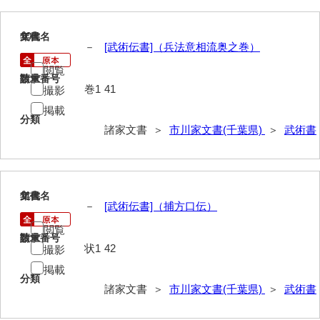
岡田家文書（徳地町）
10
文書名
年代
岡田家文書（萩市）
－
[武術伝書]（兵法意相流奥之巻）
岡田学収集史料
閲覧
請求番号
数量
巻1
41
撮影
岡藤家文書
掲載
分類
岡本家文書（島根県）
諸家文書 ＞
市川家文書(千葉県)
＞
武術書
岡本家文書（周防大島町）
小川家文書
11
文書名
年代
小川五郎収集史料
－
[武術伝書]（捕方口伝）
尾崎家文書
閲覧
請求番号
数量
状1
42
撮影
尾崎家文書（防府市）
掲載
分類
小沢家文書（阿東町）
諸家文書 ＞
市川家文書(千葉県)
＞
武術書
小沢太郎文書