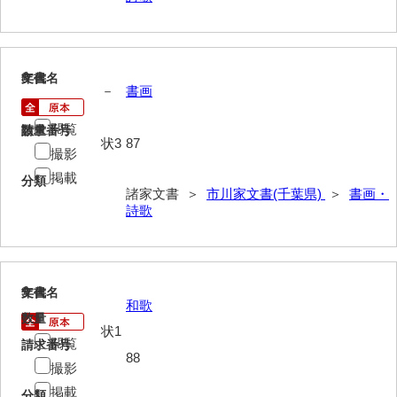
惠本家文書
恵良宏収集文書
相木家文書
8
文書名
年代
－
書画
大田家文書
閲覧
請求番号
数量
大谷家文書
状3
87
撮影
大中家文書
掲載
分類
諸家文書 ＞
市川家文書(千葉県)
＞
書画・
大中家文書（神奈川県）
詩歌
大野毛利家文書
大村益次郎文書
9
文書名
年代
和歌
大本氏収集文書
数量
状1
閲覧
岡家文書（福栄村）
請求番号
88
撮影
岡家文書（周南市）
掲載
分類