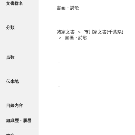
更新履歴
文書群名
書画・詩歌
阿川家文書
絵図・地図
阿川毛利家文書
分類
諸家文書 ＞ 市川家文書(千葉県)
朝倉家文書
写真・絵はがき
＞ 書画・詩歌
厚母家文書
近代刊行写真帳類
阿野家文書
点数
－
安部家文書
ポスター・リーフレット
雨村家文書
伝来地
－
高画質画像ダウンロード
荒瀬家文書
荒瀬家文書（防府市）
目録内容
有福家文書
組織歴・履歴
有馬家文書