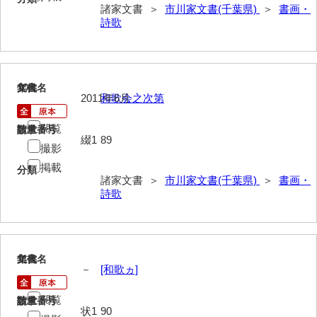
諸家文書 ＞
市川家文書(千葉県)
＞
書画・
岡田家文書（徳地町）
詩歌
岡田家文書（萩市）
岡田学収集史料
10
文書名
年代
岡藤家文書
2011年6月
和歌会之次第
岡本家文書（島根県）
閲覧
請求番号
数量
綴1
89
岡本家文書（周防大島町）
撮影
掲載
分類
小川家文書
諸家文書 ＞
市川家文書(千葉県)
＞
書画・
詩歌
小川五郎収集史料
尾崎家文書
尾崎家文書（防府市）
11
文書名
年代
－
[和歌ヵ]
小沢家文書（阿東町）
閲覧
請求番号
数量
小沢太郎文書
状1
90