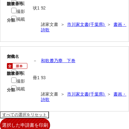
閲覧
請求番号
数量
状1
92
堅田家文書（山口市２）
撮影
掲載
片山家文書（阿東町）
分類
諸家文書 ＞
市川家文書(千葉県)
＞
書画・
詩歌
片山家文書（下関市豊浦）
片山家文書（美和町）
月輪寺文書
14
文書名
年代
－
和歌麓乃塵 下巻
勝間田家文書
閲覧
請求番号
数量
桂家文書（防府市）
冊1
93
撮影
桂家文書（宇部市1）
掲載
分類
諸家文書 ＞
市川家文書(千葉県)
＞
書画・
桂家文書（宇部市2）
詩歌
桂家文書（下関市長府）
桂家文書（大阪市）