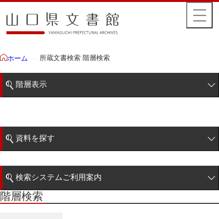
所蔵文書検索 階層検索
ホーム
階層表示
山口県文書館所蔵文書
藩政文書
資料を探す
特定歴史公文書
簡易検索
行政資料
検索システムご利用案内
諸家文書
階層検索
階層検索
検索システムの利用について
青木家文書
詳細検索
赤間家文書