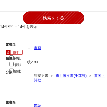
石田家文書（徳山市）
石田家文書（山口市）
和泉家文書
件中
－
件を表示
14
1
14
市川家文書
市川家文書(千葉県)
1
文書名
年代
－
書画
古文書
武術書
閲覧
請求番号
数量
状2
80
撮影
和装本
掲載
分類
諸家文書 ＞
市川家文書(千葉県)
＞
書画・
書画・詩歌
詩歌
その他
市原家文書
2
文書名
年代
厳島神社祭礼堅田中組水上会講文書
－
漢詩