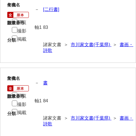
4
文書名
年代
井下家文書（埼玉県）
－
[二行書]
井原家文書
閲覧
請求番号
数量
軸1
83
撮影
今井家文書
掲載
分類
今川家文書
諸家文書 ＞
市川家文書(千葉県)
＞
書画・
詩歌
入江九一文書
岩崎家文書（秋芳町）
5
岩崎家文書（鹿野町）
文書名
年代
－
書
岩見博幸収集史料
閲覧
請求番号
数量
軸1
84
上田家文書（防府市）
撮影
掲載
上田家文書（横浜市）
分類
諸家文書 ＞
市川家文書(千葉県)
＞
書画・
詩歌
上野竹逸文書
上松氏収集文書