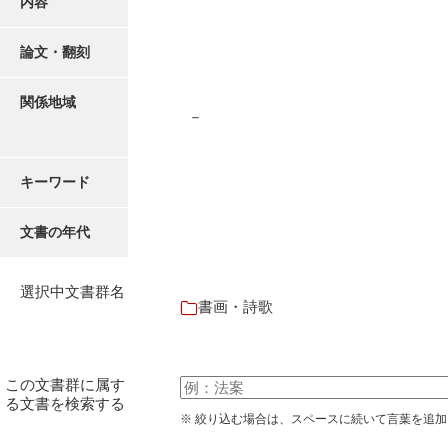
内容
有光家文書
阿武家文書（山口市）
論文・翻刻
阿武家文書（美祢市）
関係地域
－
阿武家文書(美祢市２)
阿武孝太郎文書
キーワード
飯田家文書
文書の年代
飯田家文書（福岡県）
池田家文書
選択中文書群名
書画・詩歌
池田邦夫所蔵文書
石井丈若撮影写真
この文書群に属す
石川家文書
る文書を検索する
※ 絞り込む場合は、スペースに続いて言葉を追
石川卓美文庫