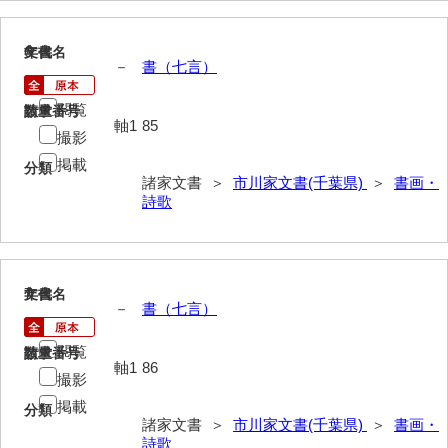
氏本家文書
6
文書名
年代
－
書（七言）
宇多田家文書
閲覧
請求番号
数量
内田家文書（豊中市）
軸1
85
撮影
内田家文書（防府市）
掲載
分類
諸家文書 ＞
市川家文書(千葉県)
＞
書画・
内田伸採拓史料
詩歌
内海家文書
宇野家文書
7
文書名
年代
馬屋原家文書
－
書（七言）
梅村明文書
閲覧
請求番号
数量
軸1
86
撮影
浦家文書
掲載
分類
江浪家文書
諸家文書 ＞
市川家文書(千葉県)
＞
書画・
詩歌