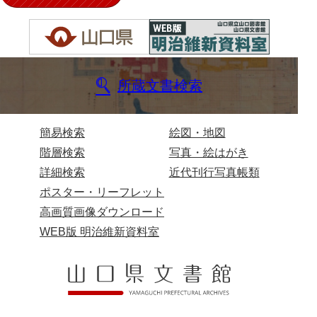
門井家文書
金津家文書
金谷家文書
金子家文書
所蔵文書検索
兼重家文書
簡易検索
絵図・地図
兼田家文書
階層検索
写真・絵はがき
上村家文書
詳細検索
近代刊行写真帳類
上矢田井手文書
ポスター・リーフレット
高画質画像ダウンロード
嘉村家文書
WEB版 明治維新資料室
亀田家文書
賀屋家文書
河北家文書