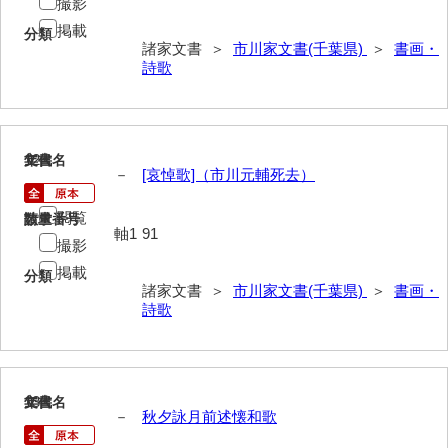
撮影
小田家文書（山口市吉敷）
掲載
分類
諸家文書 ＞
市川家文書(千葉県)
＞
書画・
小田家文書（柳井市金屋）
詩歌
小田家文書（柳井市和田）
小田家文書（山口市下小鯖）
12
文書名
年代
－
[哀悼歌]（市川元輔死去）
小野家文書
影山家文書
閲覧
請求番号
数量
軸1
91
撮影
鹿島家文書
掲載
分類
梶山家文書
諸家文書 ＞
市川家文書(千葉県)
＞
書画・
詩歌
鍛冶利吉文書
片岡トミ子自作農地木札
13
文書名
年代
堅田家文書（一般郷土伝来）
－
秋夕詠月前述懐和歌
堅田家文書（山口市）