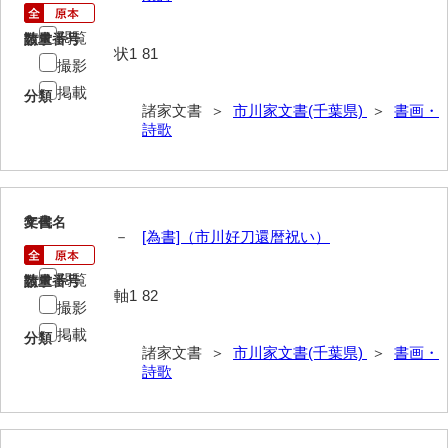
厳島神社念仏踊堅田下組流田会講文書
閲覧
請求番号
数量
状1
81
出羽家文書
撮影
掲載
分類
一宝家文書
諸家文書 ＞
市川家文書(千葉県)
＞
書画・
詩歌
伊藤家文書（須佐町）
伊藤家文書（山口市）
伊藤家文書（宇部市）
3
文書名
年代
－
[為書]（市川好刀還暦祝い）
井上一親文書
閲覧
請求番号
数量
井上家文書（宇部市）
軸1
82
撮影
井上家文書（大和町）
掲載
分類
諸家文書 ＞
市川家文書(千葉県)
＞
書画・
井上家文書（防府市）
詩歌
井上家文書（徳山市）
井上勉家文書（大和町）