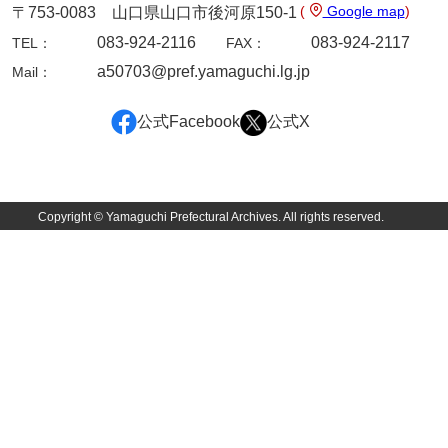
河崎家文書
(
Google map
)
〒753-0083 山口県山口市後河原150-1
083-924-2116
083-924-2117
TEL：
FAX：
河崎家文書（旧神代村）
a50703@pref.yamaguchi.lg.jp
Mail：
河田家文書
公式Facebook
公式X
河野家文書（美祢市）
河野英男収集資料
神田一・二宮関係文書
Copyright © Yamaguchi Prefectural Archives. All rights reserved.
神本正律文書
岸浩文庫
岸村家文書
木津屋家文書
木梨家文書
木原家文書