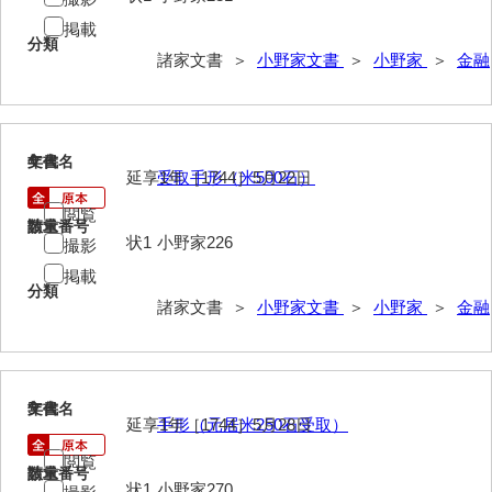
掲載
岩崎家文書（秋芳町）
分類
諸家文書 ＞
小野家文書
＞
小野家
＞
金融
岩崎家文書（鹿野町）
岩見博幸収集史料
上田家文書（防府市）
4
文書名
年代
延享1年［1744］5月22日
受取手形（米500石）
上田家文書（横浜市）
閲覧
請求番号
数量
上野竹逸文書
状1
小野家226
撮影
掲載
上松氏収集文書
分類
諸家文書 ＞
小野家文書
＞
小野家
＞
金融
氏本家文書
宇多田家文書
5
内田家文書（豊中市）
文書名
年代
延享1年［1744］5月28日
手形（元居米250石受取）
内田家文書（防府市）
閲覧
請求番号
数量
状1
小野家270
内田伸採拓史料