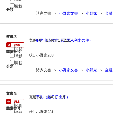
伊藤家文書（宇部市）
掲載
分類
諸家文書 ＞
小野家文書
＞
小野家
＞
金融
井上一親文書
井上家文書（宇部市）
井上家文書（大和町）
2
文書名
年代
寛保4年［1744］1月21日
御願申上候事（元居米利米の件）
井上家文書（防府市）
閲覧
請求番号
数量
井上家文書（徳山市）
状1
小野家283
撮影
掲載
井上勉家文書（大和町）
分類
諸家文書 ＞
小野家文書
＞
小野家
＞
金融
井下家文書（埼玉県）
井原家文書
今井家文書
3
文書名
年代
寛延1年［1748］12月
手形（頼母子出米）
今川家文書
閲覧
請求番号
数量
入江九一文書
状1
小野家281
撮影