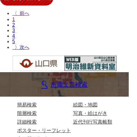
木津屋家文書
〈
1
木梨家文書
2
3
木原家文書
4
5
木部家文書
〉
木村家文書
木村家文書（山口市）
木村一人文書
所蔵文書検索
清川家文書
清末毛利家文書
簡易検索
絵図・地図
口羽家文書
階層検索
写真・絵はがき
詳細検索
近代刊行写真帳類
国司家文書
ポスター・リーフレット
国光家文書