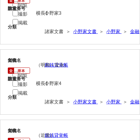
閲覧
小野家
請求番号
数量
横長1
小野家3
撮影
任免・勤功・褒賞
掲載
分類
土地
諸家文書 ＞
小野家文書
＞
小野家
＞
金融
租税
金融
12
文書名
年代
（明和～安永）
銀銭貸覚帳
商売
閲覧
漁業・引船
請求番号
数量
横長1
小野家4
撮影
教育・小野共立夜学会
掲載
分類
諸家文書 ＞
小野家文書
＞
小野家
＞
金融
寺社
家事
書籍
13
文書名
年代
（近世）
銀銭貸覚帳
絵はがき