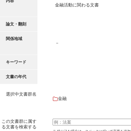
内容
有光家文書
金融活動に関わる文書
阿武家文書（山口市）
阿武家文書（美祢市）
論文・翻刻
阿武家文書(美祢市２)
関係地域
－
阿武孝太郎文書
飯田家文書
キーワード
飯田家文書（福岡県）
文書の年代
池田家文書
池田邦夫所蔵文書
選択中文書群名
金融
石井丈若撮影写真
石川家文書
この文書群に属す
石川卓美文庫
る文書を検索する