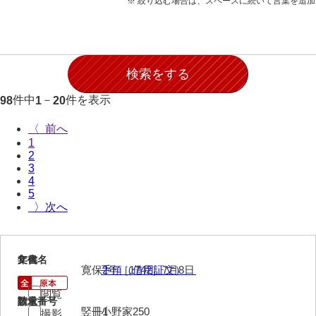
※ 絞り込む場合は、スペースに続いて言葉を追
石田家文書（徳山市）
石田家文書（山口市）
和泉家文書
市川家文書
件中
－
件を表示
98
1
20
市川家文書(千葉県)
〈
1
市原家文書
2
3
厳島神社祭礼堅田中組水上会講文書
4
5
厳島神社念仏踊堅田下組流田会講文書
〉
出羽家文書
一宝家文書
1
文書名
年代
寛保2年［1742］7月8日
手預（借用証文）
伊藤家文書（須佐町）
閲覧
請求番号
数量
伊藤家文書（山口市）
竪冊1
小野家250
撮影