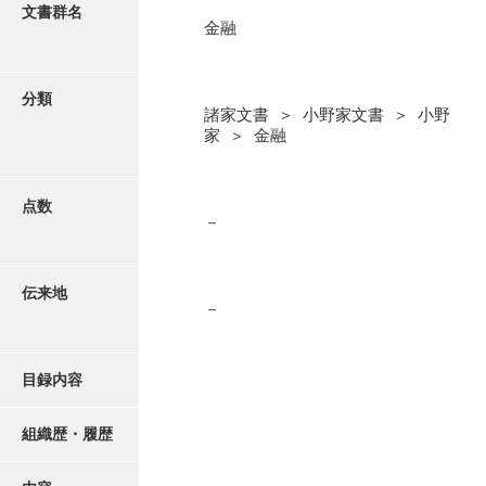
更新履歴
文書群名
金融
阿川家文書
絵図・地図
阿川毛利家文書
分類
諸家文書 ＞ 小野家文書 ＞ 小野
朝倉家文書
写真・絵はがき
家 ＞ 金融
厚母家文書
近代刊行写真帳類
阿野家文書
点数
－
安部家文書
ポスター・リーフレット
雨村家文書
伝来地
－
高画質画像ダウンロード
荒瀬家文書
荒瀬家文書（防府市）
目録内容
有福家文書
組織歴・履歴
有馬家文書