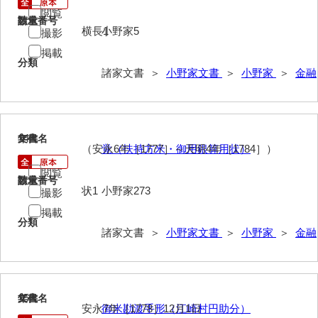
閲覧
請求番号
数量
絵図類
横長1
小野家5
撮影
書状
掲載
分類
諸家文書 ＞
小野家文書
＞
小野家
＞
金融
断簡類その他
江崎村庄屋・浦年寄
江崎浦越荷方頭取
14
文書名
年代
（安永6年［1777］～天明4年［1784］）
覚（扶持方米・御用銀算用状）
近代公職
閲覧
請求番号
数量
医師
状1
小野家273
撮影
巻子等
掲載
分類
諸家文書 ＞
小野家文書
＞
小野家
＞
金融
影山家文書
鹿島家文書
梶山家文書
15
文書名
年代
安永7年［1778］12月1日
御米勘渡手形（江崎村円助分）