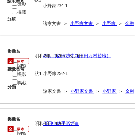
請求番号
大中家文書
撮影
小野家234-1
掲載
大中家文書（神奈川県）
分類
諸家文書 ＞
小野家文書
＞
小野家
＞
金融
大野毛利家文書
大村益次郎文書
大本氏収集文書
8
文書名
年代
明和2年［1765］3月1日
墨付（益田越中領下田万村替地）
岡家文書（福栄村）
閲覧
請求番号
数量
岡家文書（周南市）
状1
小野家292-1
撮影
掲載
岡田家文書（徳地町）
分類
諸家文書 ＞
小野家文書
＞
小野家
＞
金融
岡田家文書（萩市）
岡田学収集史料
岡藤家文書
9
文書名
年代
明和4年［1767］4月
借用申銭手形之事
岡本家文書（島根県）
閲覧