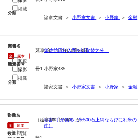
撮影
掲載
内海家文書
分類
諸家文書 ＞
小野家文書
＞
小野家
＞
金融
宇野家文書
馬屋原家文書
6
文書名
年代
梅村明文書
延享1年［1744］5月28日
須佐益田様入質を以取替之分
浦家文書
閲覧
請求番号
数量
冊1
小野家435
撮影
江浪家文書
掲載
惠本家文書
分類
諸家文書 ＞
小野家文書
＞
小野家
＞
金融
恵良宏収集文書
相木家文書
7
文書名
年代
大田家文書
（延享1年［1744］カ）
願書?手形雛形（米500石上納ならびに利米の
件）
大谷家文書
閲覧
数量
状1