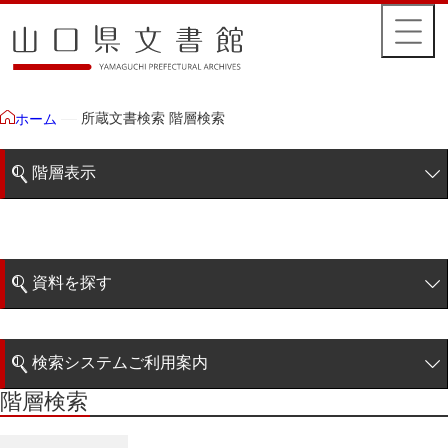
所蔵文書検索 階層検索
ホーム
階層表示
山口県文書館所蔵文書
藩政文書
資料を探す
特定歴史公文書
簡易検索
行政資料
検索システムご利用案内
諸家文書
階層検索
階層検索
検索システムの利用について
青木家文書
詳細検索
赤間家文書