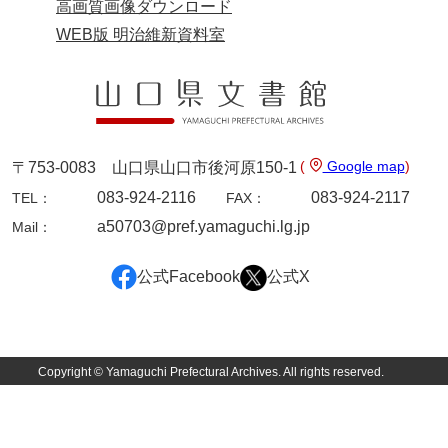
高画質画像ダウンロード
国守家文書
WEB版 明治維新資料室
国行家文書
熊谷家文書
熊谷家文書（山口市）
(
Google map
)
〒753-0083 山口県山口市後河原150-1
熊野家文書（防府市）
083-924-2116
083-924-2117
TEL：
FAX：
蔵田家文書
a50703@pref.yamaguchi.lg.jp
Mail：
倉橋家文書
公式Facebook
公式X
栗林家文書
来栖家文書
Copyright © Yamaguchi Prefectural Archives. All rights reserved.
桑木正道収集史料
桑原舳一収集史料