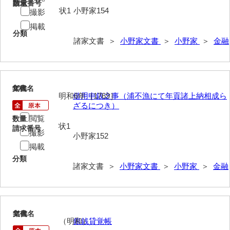
請求番号
数量
岡本家文書（周防大島町）
状1
小野家154
撮影
掲載
小川家文書
分類
諸家文書 ＞
小野家文書
＞
小野家
＞
金融
小川五郎収集史料
尾崎家文書
尾崎家文書（防府市）
10
文書名
年代
明和6年［1769］
借用申銭之事（浦不漁にて年貢諸上納相成ら
ざるにつき）
小沢家文書（阿東町）
閲覧
数量
小沢太郎文書
状1
請求番号
撮影
小野家152
小田家文書（山口市吉敷）
掲載
分類
小田家文書（柳井市金屋）
諸家文書 ＞
小野家文書
＞
小野家
＞
金融
小田家文書（柳井市和田）
小田家文書（山口市下小鯖）
11
文書名
年代
（明和）
銀銭貸覚帳
小野家文書