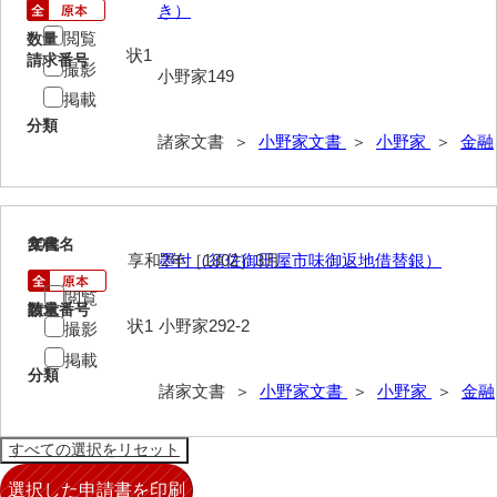
き）
亀田家文書
閲覧
数量
状1
請求番号
賀屋家文書
撮影
小野家149
掲載
河北家文書
分類
諸家文書 ＞
小野家文書
＞
小野家
＞
金融
河崎家文書
河崎家文書（旧神代村）
河田家文書
20
文書名
年代
享和2年［1802］3月
墨付（須佐御田屋市味御返地借替銀）
河野家文書（美祢市）
閲覧
請求番号
数量
河野英男収集資料
状1
小野家292-2
撮影
神田一・二宮関係文書
掲載
分類
諸家文書 ＞
小野家文書
＞
小野家
＞
金融
神本正律文書
岸浩文庫
岸村家文書