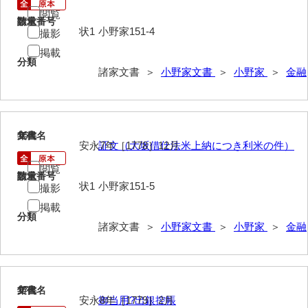
鍛冶利吉文書
閲覧
請求番号
数量
片岡トミ子自作農地木札
状1
小野家151-4
撮影
掲載
堅田家文書（一般郷土伝来）
分類
諸家文書 ＞
小野家文書
＞
小野家
＞
金融
堅田家文書（山口市）
堅田家文書（山口市２）
片山家文書（阿東町）
16
文書名
年代
安永7年［1778］12月
証文（大坂借仕法米上納につき利米の件）
片山家文書（下関市豊浦）
閲覧
請求番号
数量
片山家文書（美和町）
状1
小野家151-5
撮影
掲載
月輪寺文書
分類
諸家文書 ＞
小野家文書
＞
小野家
＞
金融
勝間田家文書
桂家文書（防府市）
桂家文書（宇部市1）
17
文書名
年代
安永8年［1779］2月
御当用?出銀控帳