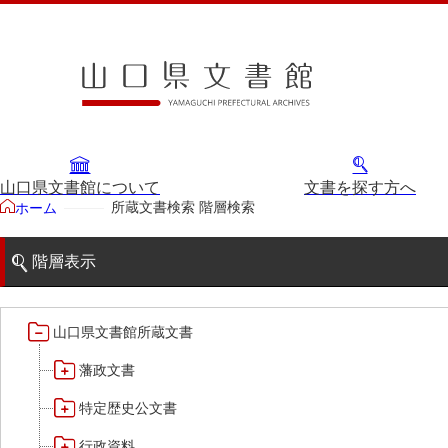
山口県文書館について
文書を探す方へ
所蔵文書検索 階層検索
ホーム
階層表示
山口県文書館所蔵文書
藩政文書
特定歴史公文書
行政資料