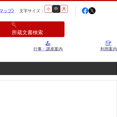
大
中
小
マップ
文字サイズ：
所蔵文書検索
行事・講座案内
利用案内