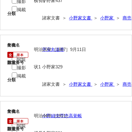
横長1
小野家437
撮影
大中家文書
掲載
大中家文書（神奈川県）
分類
諸家文書 ＞
小野家文書
＞
小野家
＞
商売
大野毛利家文書
大村益次郎文書
8
文書名
年代
大本氏収集文書
明治20年［1887］9月11日
平安丸送券
岡家文書（福栄村）
閲覧
請求番号
数量
状1
小野家329
撮影
岡家文書（周南市）
掲載
分類
岡田家文書（徳地町）
諸家文書 ＞
小野家文書
＞
小野家
＞
商売
岡田家文書（萩市）
岡田学収集史料
9
文書名
年代
岡藤家文書
明治44年［1911］
小野組売苧売高覚帳
岡本家文書（島根県）
閲覧
請求番号
数量