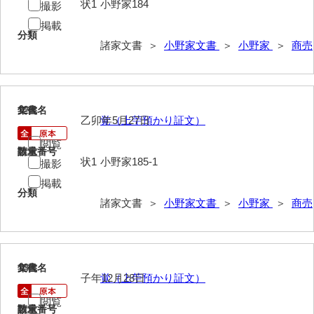
状1
小野家184
撮影
小野家
掲載
分類
任免・勤功・褒賞
諸家文書 ＞
小野家文書
＞
小野家
＞
商売
土地
租税
12
文書名
年代
乙卯年5月27日
覚（上苧預かり証文）
金融
閲覧
商売
請求番号
数量
状1
小野家185-1
撮影
漁業・引船
掲載
分類
諸家文書 ＞
小野家文書
＞
小野家
＞
商売
教育・小野共立夜学会
寺社
家事
13
文書名
年代
子年12月28日
覚（上苧預かり証文）
書籍
閲覧
請求番号
数量
絵はがき