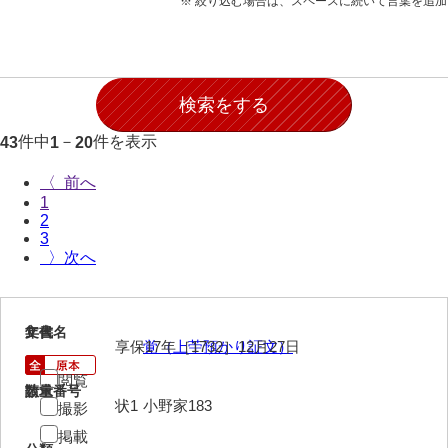
※ 絞り込む場合は、スペースに続いて言葉を追
石田家文書（徳山市）
石田家文書（山口市）
和泉家文書
市川家文書
件中
－
件を表示
43
1
20
市川家文書(千葉県)
〈
1
市原家文書
2
3
厳島神社祭礼堅田中組水上会講文書
〉
厳島神社念仏踊堅田下組流田会講文書
出羽家文書
1
文書名
年代
享保17年［1732］12月27日
覚（上苧預かり証文）
一宝家文書
閲覧
請求番号
数量
伊藤家文書（須佐町）
状1
小野家183
撮影
伊藤家文書（山口市）
掲載