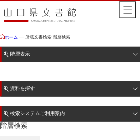
所蔵文書検索 階層検索
ホーム
階層表示
山口県文書館所蔵文書
藩政文書
資料を探す
特定歴史公文書
簡易検索
行政資料
検索システムご利用案内
諸家文書
階層検索
階層検索
検索システムの利用について
青木家文書
詳細検索
赤間家文書