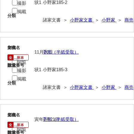
状1
小野家185-2
撮影
絵図類
掲載
分類
諸家文書 ＞
小野家文書
＞
小野家
＞
商売
書状
断簡類その他
江崎村庄屋・浦年寄
14
文書名
年代
11月26日
手形（半紙受取）
江崎浦越荷方頭取
閲覧
請求番号
数量
近代公職
状1
小野家185-3
撮影
医師
掲載
分類
諸家文書 ＞
小野家文書
＞
小野家
＞
商売
巻子等
影山家文書
鹿島家文書
15
文書名
年代
寅年2月21日
手形（半紙受取）
梶山家文書
閲覧
請求番号
数量