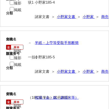
鍛冶利吉文書
状1
小野家185-4
撮影
掲載
片岡トミ子自作農地木札
分類
諸家文書 ＞
小野家文書
＞
小野家
＞
商売
堅田家文書（一般郷土伝来）
堅田家文書（山口市）
堅田家文書（山口市２）
16
文書名
年代
－
半紙・上苧等受取手形断簡
片山家文書（阿東町）
閲覧
請求番号
数量
片山家文書（下関市豊浦）
一括1
小野家185-5
撮影
掲載
片山家文書（美和町）
分類
諸家文書 ＞
小野家文書
＞
小野家
＞
商売
月輪寺文書
勝間田家文書
桂家文書（防府市）
17
文書名
年代
（18℃前半カ）10月26日
相場（金・銭・越後米等）
桂家文書（宇部市1）
閲覧
請求番号
数量