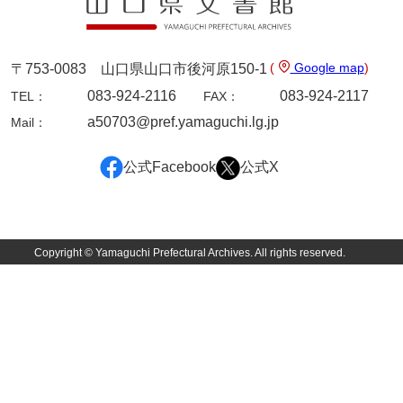
国守家文書
国行家文書
(
Google map
)
〒753-0083 山口県山口市後河原150-1
083-924-2116
083-924-2117
TEL：
FAX：
熊谷家文書
a50703@pref.yamaguchi.lg.jp
Mail：
熊谷家文書（山口市）
公式Facebook
公式X
熊野家文書（防府市）
蔵田家文書
倉橋家文書
Copyright © Yamaguchi Prefectural Archives. All rights reserved.
栗林家文書
来栖家文書
桑木正道収集史料
桑原舳一収集史料