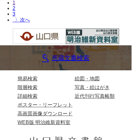
1
木津屋家文書
2
3
〉
木梨家文書
木原家文書
木部家文書
木村家文書
所蔵文書検索
木村家文書（山口市）
簡易検索
絵図・地図
木村一人文書
階層検索
写真・絵はがき
清川家文書
詳細検索
近代刊行写真帳類
清末毛利家文書
ポスター・リーフレット
高画質画像ダウンロード
口羽家文書
WEB版 明治維新資料室
国司家文書
国光家文書