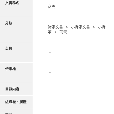
更新履歴
文書群名
商売
阿川家文書
絵図・地図
阿川毛利家文書
分類
諸家文書 ＞ 小野家文書 ＞ 小野
朝倉家文書
写真・絵はがき
家 ＞ 商売
厚母家文書
近代刊行写真帳類
阿野家文書
点数
－
安部家文書
ポスター・リーフレット
雨村家文書
伝来地
－
高画質画像ダウンロード
荒瀬家文書
荒瀬家文書（防府市）
目録内容
有福家文書
組織歴・履歴
有馬家文書