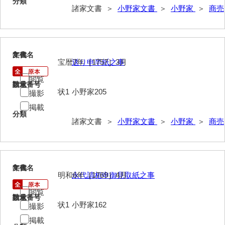
分類
諸家文書 ＞
小野家文書
＞
小野家
＞
商売
伊藤家文書（宇部市）
井上一親文書
井上家文書（宇部市）
2
文書名
年代
宝暦7年［1757］3月
送り申半紙之事
井上家文書（大和町）
閲覧
請求番号
数量
井上家文書（防府市）
状1
小野家205
撮影
井上家文書（徳山市）
掲載
分類
諸家文書 ＞
小野家文書
＞
小野家
＞
商売
井上勉家文書（大和町）
井下家文書（埼玉県）
井原家文書
3
文書名
年代
明和6年［1769］4月
永代請相申御見取紙之事
今井家文書
閲覧
請求番号
数量
今川家文書
状1
小野家162
撮影
掲載
入江九一文書