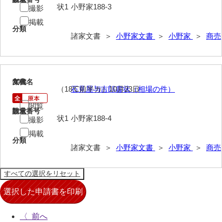
状1
小野家188-3
撮影
亀田家文書
掲載
賀屋家文書
分類
諸家文書 ＞
小野家文書
＞
小野家
＞
商売
河北家文書
河崎家文書
20
文書名
年代
河崎家文書（旧神代村）
（18℃前半カ）10月23日
石見屋与吉郎書状（相場の件）
河田家文書
閲覧
請求番号
数量
状1
小野家188-4
撮影
河野家文書（美祢市）
掲載
分類
河野英男収集資料
諸家文書 ＞
小野家文書
＞
小野家
＞
商売
神田一・二宮関係文書
神本正律文書
岸浩文庫
岸村家文書
〈