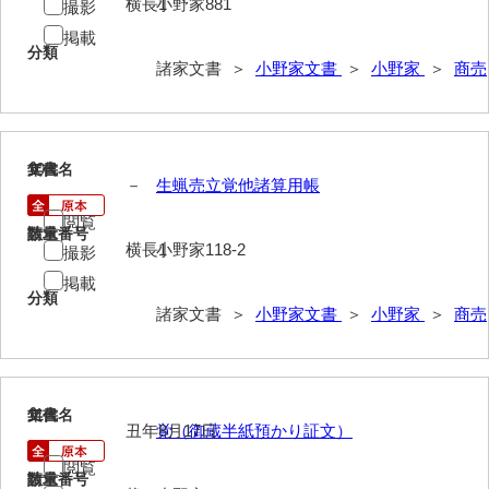
横長1
小野家881
撮影
岡本家文書（周防大島町）
掲載
分類
小川家文書
諸家文書 ＞
小野家文書
＞
小野家
＞
商売
小川五郎収集史料
尾崎家文書
10
文書名
年代
尾崎家文書（防府市）
－
生蝋売立覚他諸算用帳
閲覧
小沢家文書（阿東町）
請求番号
数量
横長1
小野家118-2
撮影
小沢太郎文書
掲載
分類
小田家文書（山口市吉敷）
諸家文書 ＞
小野家文書
＞
小野家
＞
商売
小田家文書（柳井市金屋）
小田家文書（柳井市和田）
11
文書名
年代
丑年8月17日
覚（御蔵半紙預かり証文）
小田家文書（山口市下小鯖）
閲覧
小野家文書
請求番号
数量