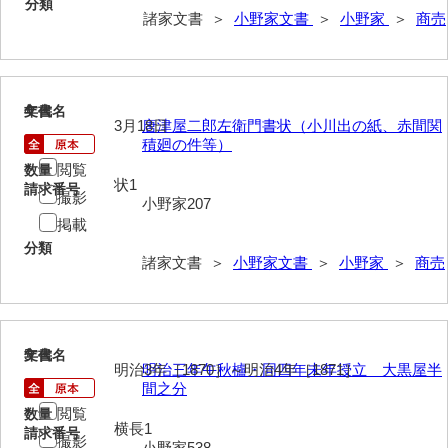
分類
諸家文書 ＞
小野家文書
＞
小野家
＞
商売
岩崎家文書（秋芳町）
岩崎家文書（鹿野町）
岩見博幸収集史料
4
文書名
年代
3月18日
唐津屋二郎左衛門書状（小川出の紙、赤間関
上田家文書（防府市）
積廻の件等）
閲覧
数量
上田家文書（横浜市）
状1
請求番号
撮影
小野家207
上野竹逸文書
掲載
分類
上松氏収集文書
諸家文書 ＞
小野家文書
＞
小野家
＞
商売
氏本家文書
宇多田家文書
5
文書名
年代
明治3年［1870］～明治4年［1871］
明治三年午秋櫨・同四年未年授立 大黒屋半
内田家文書（豊中市）
間之分
内田家文書（防府市）
閲覧
数量
横長1
請求番号
撮影
小野家538
内田伸採拓史料