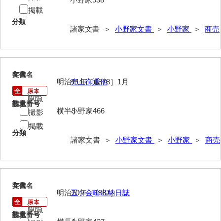
掲載
内海家文書
分類
諸家文書 ＞
小野家文書
＞
小野家
＞
商売
宇野家文書
馬屋原家文書
6
文書名
年代
梅村明文書
明治11年［1878］1月
売上御通他
浦家文書
閲覧
請求番号
数量
横半3
小野家466
撮影
江浪家文書
掲載
惠本家文書
分類
諸家文書 ＞
小野家文書
＞
小野家
＞
商売
恵良宏収集文書
相木家文書
7
文書名
年代
大田家文書
明治20年［1887］
五ツ金輪出納日誌
大谷家文書
閲覧
請求番号
数量