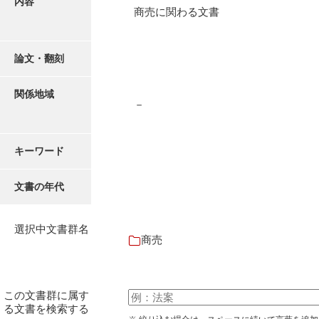
内容
有光家文書
商売に関わる文書
阿武家文書（山口市）
阿武家文書（美祢市）
論文・翻刻
阿武家文書(美祢市２)
関係地域
－
阿武孝太郎文書
飯田家文書
キーワード
飯田家文書（福岡県）
文書の年代
池田家文書
池田邦夫所蔵文書
選択中文書群名
商売
石井丈若撮影写真
石川家文書
この文書群に属す
石川卓美文庫
る文書を検索する