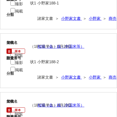
桂家文書（宇部市2）
状1
小野家188-1
撮影
掲載
桂家文書（下関市長府）
分類
諸家文書 ＞
小野家文書
＞
小野家
＞
商売
桂家文書（大阪市）
門井家文書
金津家文書
18
文書名
年代
（18℃前半カ）5月28日
相場（金・銭・中国米等）
金谷家文書
閲覧
請求番号
数量
状1
小野家188-2
金子家文書
撮影
掲載
兼重家文書
分類
諸家文書 ＞
小野家文書
＞
小野家
＞
商売
兼田家文書
上村家文書
19
文書名
年代
上矢田井手文書
（18℃前半カ）4月23日
相場（金・銭・中国米等）
嘉村家文書
閲覧
請求番号
数量