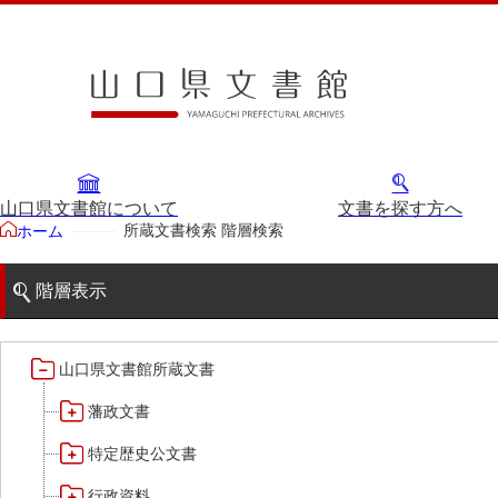
山口県文書館について
文書を探す方へ
所蔵文書検索 階層検索
ホーム
階層表示
山口県文書館所蔵文書
藩政文書
特定歴史公文書
行政資料