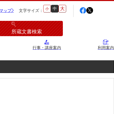
大
中
小
マップ
文字サイズ：
所蔵文書検索
行事・講座案内
利用案内