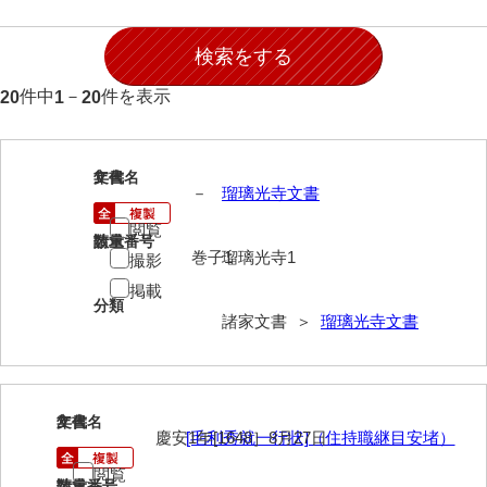
伊藤家文書（宇部市）
井上一親文書
件中
－
件を表示
20
1
20
井上家文書（宇部市）
井上家文書（大和町）
1
文書名
年代
井上家文書（防府市）
－
瑠璃光寺文書
閲覧
井上家文書（徳山市）
請求番号
数量
巻子1
瑠璃光寺1
撮影
井上勉家文書（大和町）
掲載
分類
井下家文書（埼玉県）
諸家文書 ＞
瑠璃光寺文書
井原家文書
今井家文書
2
文書名
年代
今川家文書
慶安1年[1648］8月27日
[毛利秀就一行状]（住持職継目安堵）
閲覧
入江九一文書
請求番号
数量