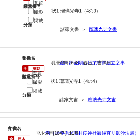
閲覧
請求番号
数量
状1
瑠璃光寺1（4の3）
撮影
内海家文書
掲載
宇野家文書
分類
諸家文書 ＞
瑠璃光寺文書
馬屋原家文書
梅村明文書
5
文書名
年代
浦家文書
明暦4年[1658］春王／吉祥日
豊田郡金剛山妙栄寺御建立之事
江浪家文書
閲覧
請求番号
数量
状1
瑠璃光寺1（4の4）
撮影
惠本家文書
掲載
恵良宏収集文書
分類
諸家文書 ＞
瑠璃光寺文書
相木家文書
大田家文書
6
文書名
年代
大谷家文書
弘化4年[1847］11月
覚（拙寺抱大蔵村疫神社御帳直リ御沙汰願）