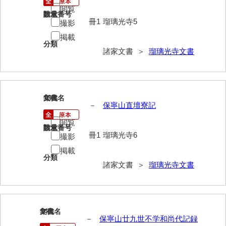
閲覧
請求番号
数量
勝間田家文書
冊1
瑠璃光寺5
撮影
桂家文書（防府市）
掲載
分類
諸家文書 ＞
瑠璃光寺文書
桂家文書（宇部市1）
桂家文書（宇部市2）
桂家文書（下関市長府）
13
文書名
年代
－
保寧山直壇寮記
桂家文書（大阪市）
閲覧
請求番号
数量
門井家文書
冊1
瑠璃光寺6
撮影
掲載
金津家文書
分類
諸家文書 ＞
瑠璃光寺文書
金谷家文書
金子家文書
兼重家文書
14
文書名
年代
－
保寧山廿九世不学和尚代記録