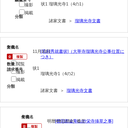
状1
瑠璃光寺1（4の1）
撮影
岩崎家文書（秋芳町）
掲載
分類
岩崎家文書（鹿野町）
諸家文書 ＞
瑠璃光寺文書
岩見博幸収集史料
上田家文書（防府市）
3
文書名
年代
11月10日
[毛利秀就書状]（大寧寺瑠璃光寺公事仕置に
上田家文書（横浜市）
つき）
上野竹逸文書
閲覧
数量
状1
請求番号
撮影
瑠璃光寺1（4の2）
上松氏収集文書
掲載
氏本家文書
分類
諸家文書 ＞
瑠璃光寺文書
宇多田家文書
内田家文書（豊中市）
4
文書名
年代
内田家文書（防府市）
明暦4年[1658］春王
[豊田郡金剛山妙栄寺挿草之事]
内田伸採拓史料