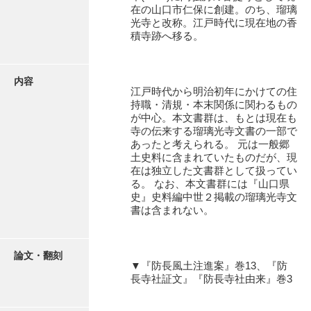
有光家文書
在の山口市仁保に創建。のち、瑠璃
光寺と改称。江戸時代に現在地の香
阿武家文書（山口市）
積寺跡へ移る。
阿武家文書（美祢市）
内容
阿武家文書(美祢市２)
江戸時代から明治初年にかけての住
持職・清規・本末関係に関わるもの
阿武孝太郎文書
が中心。本文書群は、もとは現在も
寺の伝来する瑠璃光寺文書の一部で
飯田家文書
あったと考えられる。 元は一般郷
土史料に含まれていたものだが、現
飯田家文書（福岡県）
在は独立した文書群として扱ってい
る。 なお、本文書群には『山口県
池田家文書
史』史料編中世２掲載の瑠璃光寺文
書は含まれない。
池田邦夫所蔵文書
石井丈若撮影写真
論文・翻刻
▼『防長風土注進案』巻13、『防
石川家文書
長寺社証文』『防長寺社由来』巻3
石川卓美文庫