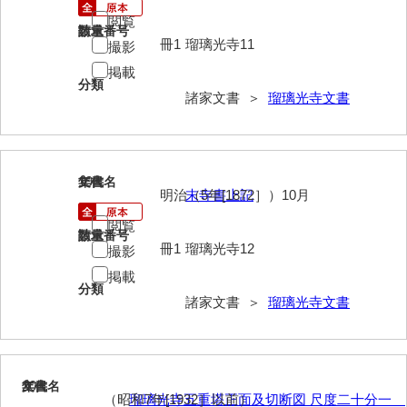
清末毛利家文書
閲覧
請求番号
数量
冊1
瑠璃光寺11
撮影
口羽家文書
掲載
分類
国司家文書
諸家文書 ＞
瑠璃光寺文書
国光家文書
国守家文書
19
文書名
年代
国行家文書
明治（5年[1872］）10月
末寺書上記
熊谷家文書
閲覧
請求番号
数量
冊1
瑠璃光寺12
撮影
熊谷家文書（山口市）
掲載
分類
熊野家文書（防府市）
諸家文書 ＞
瑠璃光寺文書
蔵田家文書
倉橋家文書
20
文書名
年代
栗林家文書
（昭和7年[1932］以前）
瑠璃光寺五重塔正面及切断図 尺度二十分一