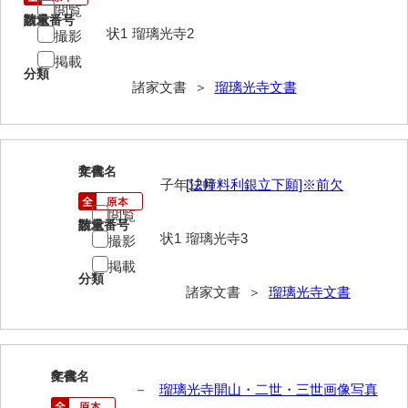
大中家文書
閲覧
請求番号
数量
状1
瑠璃光寺2
撮影
大中家文書（神奈川県）
掲載
分類
大野毛利家文書
諸家文書 ＞
瑠璃光寺文書
大村益次郎文書
大本氏収集文書
7
文書名
年代
岡家文書（福栄村）
子年12月
[法幢料利銀立下願]※前欠
岡家文書（周南市）
閲覧
請求番号
数量
状1
瑠璃光寺3
撮影
岡田家文書（徳地町）
掲載
分類
岡田家文書（萩市）
諸家文書 ＞
瑠璃光寺文書
岡田学収集史料
岡藤家文書
8
文書名
年代
岡本家文書（島根県）
－
瑠璃光寺開山・二世・三世画像写真