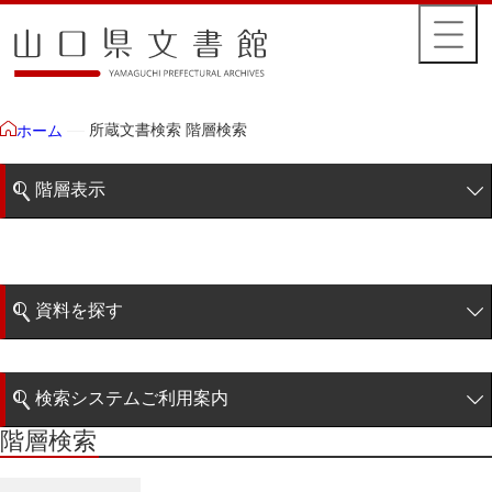
所蔵文書検索 階層検索
ホーム
階層表示
山口県文書館所蔵文書
藩政文書
資料を探す
特定歴史公文書
簡易検索
行政資料
検索システムご利用案内
諸家文書
階層検索
階層検索
検索システムの利用について
青木家文書
詳細検索
赤間家文書