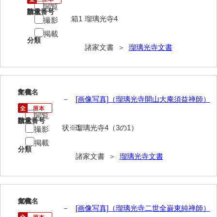
閲覧
岡本家文書（周防大島町）
請求番号
数量
箱1
瑠璃光寺4
撮影
小川家文書
掲載
分類
小川五郎収集史料
諸家文書 ＞
瑠璃光寺文書
尾崎家文書
尾崎家文書（防府市）
9
文書名
年代
－
[画像写真]（瑠璃光寺開山大庵須益禅師）
小沢家文書（阿東町）
閲覧
小沢太郎文書
請求番号
数量
状※1
瑠璃光寺4（3の1）
撮影
小田家文書（山口市吉敷）
掲載
分類
小田家文書（柳井市金屋）
諸家文書 ＞
瑠璃光寺文書
小田家文書（柳井市和田）
小田家文書（山口市下小鯖）
10
文書名
年代
－
[画像写真]（瑠璃光寺二世全巌東純禅師）
小野家文書