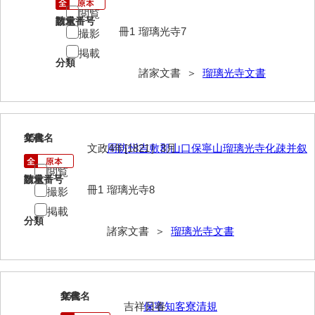
兼田家文書
閲覧
請求番号
数量
上村家文書
冊1
瑠璃光寺7
撮影
掲載
上矢田井手文書
分類
諸家文書 ＞
瑠璃光寺文書
嘉村家文書
亀田家文書
賀屋家文書
15
文書名
年代
文政4年[1821］3月
周防州吉敷郡山口保寧山瑠璃光寺化疎并叙
河北家文書
閲覧
請求番号
数量
河崎家文書
冊1
瑠璃光寺8
撮影
掲載
河崎家文書（旧神代村）
分類
諸家文書 ＞
瑠璃光寺文書
河田家文書
河野家文書（美祢市）
河野英男収集資料
16
文書名
年代
吉祥日春
保寧知客寮清規