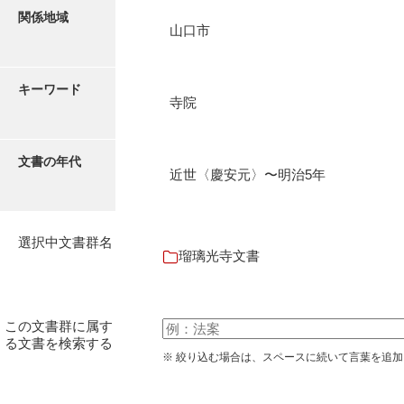
石田家文書（徳山市）
関係地域
山口市
石田家文書（山口市）
和泉家文書
キーワード
寺院
市川家文書
市川家文書(千葉県)
文書の年代
近世〈慶安元〉〜明治5年
市原家文書
厳島神社祭礼堅田中組水上会講文書
選択中文書群名
厳島神社念仏踊堅田下組流田会講文書
瑠璃光寺文書
出羽家文書
一宝家文書
この文書群に属す
る文書を検索する
伊藤家文書（須佐町）
※ 絞り込む場合は、スペースに続いて言葉を追
伊藤家文書（山口市）