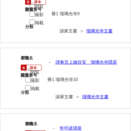
神田一・二宮関係文書
閲覧
請求番号
数量
冊1
瑠璃光寺9
神本正律文書
撮影
掲載
岸浩文庫
分類
諸家文書 ＞
瑠璃光寺文書
岸村家文書
木津屋家文書
17
文書名
年代
木梨家文書
－
謹奉言上御目安 瑠璃光寺隠居
木原家文書
閲覧
請求番号
数量
冊1
瑠璃光寺10
撮影
木部家文書
掲載
木村家文書
分類
諸家文書 ＞
瑠璃光寺文書
木村家文書（山口市）
木村一人文書
18
文書名
年代
清川家文書
－
年中諸清規