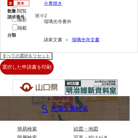
※青焼き
来栖家文書
閲覧
数量
状※2
請求番号
撮影
桑木正道収集史料
瑠璃光寺番外
掲載
桑原舳一収集史料
分類
諸家文書 ＞
瑠璃光寺文書
原始院文書
劔持家文書
小泉家文書
高家文書
甲谷家文書
河内山家文書
所蔵文書検索
河野家文書（山口市）
河野家文書（藤沢市）
簡易検索
絵図・地図
香原家文書
階層検索
写真・絵はがき