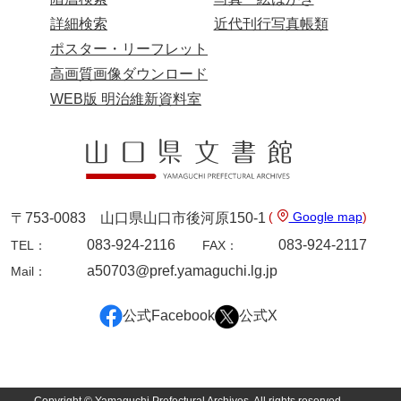
詳細検索
近代刊行写真帳類
兄部家文書
ポスター・リーフレット
興隆寺文書
高画質画像ダウンロード
小嶋家文書
WEB版 明治維新資料室
御所河内大堤水子中文書
小山家文書
近藤清石文庫
(
Google map
)
〒753-0083 山口県山口市後河原150-1
雑賀家文書
083-924-2116
083-924-2117
TEL：
FAX：
斉藤家文書（山口市）
a50703@pref.yamaguchi.lg.jp
Mail：
斉藤家文書（徳地町）
公式Facebook
公式X
佐伯隆収集史料
坂田軍一文書