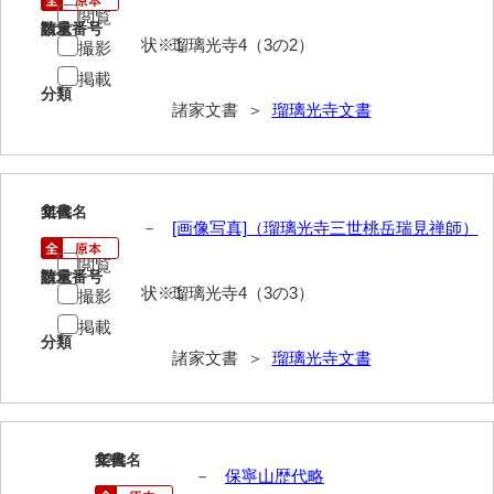
閲覧
影山家文書
請求番号
数量
状※1
瑠璃光寺4（3の2）
撮影
鹿島家文書
掲載
分類
諸家文書 ＞
瑠璃光寺文書
梶山家文書
鍛冶利吉文書
片岡トミ子自作農地木札
11
文書名
年代
－
[画像写真]（瑠璃光寺三世桃岳瑞見禅師）
堅田家文書（一般郷土伝来）
閲覧
請求番号
数量
堅田家文書（山口市）
状※1
瑠璃光寺4（3の3）
撮影
堅田家文書（山口市２）
掲載
分類
諸家文書 ＞
瑠璃光寺文書
片山家文書（阿東町）
片山家文書（下関市豊浦）
片山家文書（美和町）
12
文書名
年代
－
保寧山歴代略
月輪寺文書