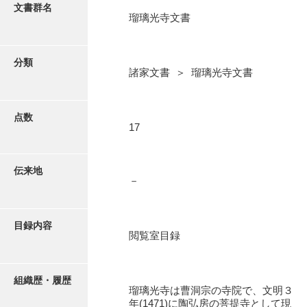
更新履歴
文書群名
瑠璃光寺文書
阿川家文書
絵図・地図
阿川毛利家文書
分類
諸家文書 ＞ 瑠璃光寺文書
朝倉家文書
写真・絵はがき
厚母家文書
点数
近代刊行写真帳類
17
阿野家文書
安部家文書
ポスター・リーフレット
伝来地
－
雨村家文書
高画質画像ダウンロード
荒瀬家文書
目録内容
荒瀬家文書（防府市）
閲覧室目録
有福家文書
組織歴・履歴
有馬家文書
瑠璃光寺は曹洞宗の寺院で、文明３
年(1471)に陶弘房の菩提寺として現