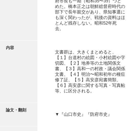
府市長も一期（昭和35〜39）つと
石田家文書（徳山市）
めた。橋本正之は朝鮮総督府時代の
部下で長年親交があり、県知事選に
石田家文書（山口市）
も深く関わったが、戦後の資料はほ
とんど残存しない。昭和52年死
和泉家文書
去。
市川家文書
内容
市川家文書(千葉県)
文書群は、大きくまとめると、
【１】台道村の絵図・小村絵図や字
市原家文書
切図、【２】地券等の土地関係文
書、【３】高和一の村政・議会関係
厳島神社祭礼堅田中組水上会講文書
文書、【４】明治〜昭和初年の種痘
修了証、【５】高安彦宛書簡類、
厳島神社念仏踊堅田下組流田会講文書
【６】高安彦に関する写真・写真帖
等、に区分される。
出羽家文書
一宝家文書
論文・翻刻
▼『山口市史』『防府市史』
伊藤家文書（須佐町）
伊藤家文書（山口市）