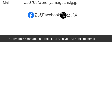
a50703@pref.yamaguchi.lg.jp
Mail：
宍戸家文書（山口市）
静間家文書
公式Facebook
公式X
篠田家文書
篠田喜熊収集史料
Copyright © Yamaguchi Prefectural Archives. All rights reserved.
嶋家文書
島田家文書
嶋田家文書（埼玉県）
清水家文書
城家文書（徳山市）
城家文書
勝安寺文書
常栄寺文書