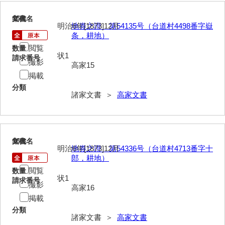
清末毛利家文書
15
文書名
年代
明治6年[1873]12月
地券之證 第54135号（台道村4498番字嶽
口羽家文書
条，耕地）
国司家文書
閲覧
数量
状1
請求番号
撮影
高家15
国光家文書
掲載
国守家文書
分類
諸家文書 ＞
高家文書
国行家文書
熊谷家文書
16
文書名
年代
熊谷家文書（山口市）
明治6年[1873]12月
地券之證 第54336号（台道村4713番字十
郎，耕地）
熊野家文書（防府市）
閲覧
数量
状1
請求番号
蔵田家文書
撮影
高家16
掲載
倉橋家文書
分類
諸家文書 ＞
高家文書
栗林家文書