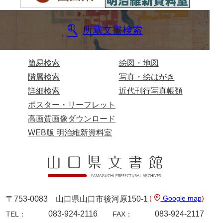
佐田家文書
佐田家文書（山口市２）
所蔵文書検索
貞時家文書
佐藤家文書
簡易検索
絵図・地図
階層検索
写真・絵はがき
佐藤正彦収集資料
詳細検索
近代刊行写真帳類
塩田家文書
ポスター・リーフレット
高画質画像ダウンロード
塩見家文書
WEB版 明治維新資料室
重岡家文書
重富家文書
重冨家文書(山口市)
志道家文書
(
Google map
)
〒753-0083 山口県山口市後河原150-1
083-924-2116
083-924-2117
宍戸家文書
TEL：
FAX：