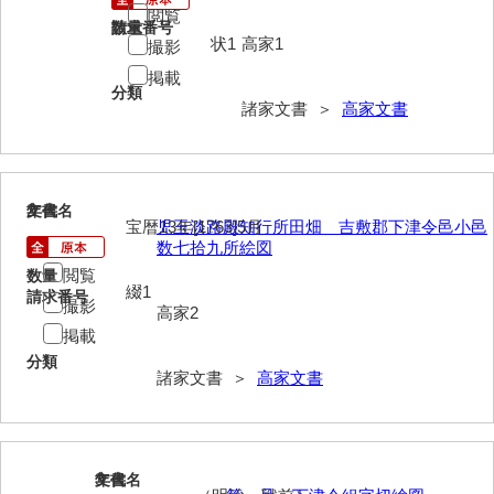
閲覧
請求番号
数量
内海家文書
状1
高家1
撮影
掲載
宇野家文書
分類
諸家文書 ＞
高家文書
馬屋原家文書
梅村明文書
浦家文書
2
文書名
年代
宝暦13年[1763]5月
児玉淡路殿知行所田畑 吉敷郡下津令邑小邑
数七拾九所絵図
江浪家文書
閲覧
数量
綴1
惠本家文書
請求番号
撮影
高家2
恵良宏収集文書
掲載
分類
相木家文書
諸家文書 ＞
高家文書
大田家文書
大谷家文書
3
文書名
年代