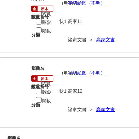
兼田家文書
（明治ヵ）
字切絵図（不明）
上村家文書
閲覧
請求番号
数量
状1
高家11
撮影
上矢田井手文書
掲載
分類
嘉村家文書
諸家文書 ＞
高家文書
亀田家文書
賀屋家文書
12
文書名
年代
河北家文書
（明治ヵ）
字切絵図（不明）
河崎家文書
閲覧
請求番号
数量
状1
高家12
撮影
河崎家文書（旧神代村）
掲載
分類
河田家文書
諸家文書 ＞
高家文書
河野家文書（美祢市）
河野英男収集資料
13
文書名
年代