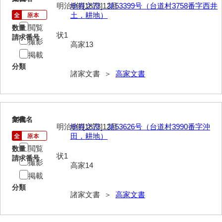
神田一・二宮関係文書
明治6年[1873]12月
地券之證 第53399号（台道村3758番字西井
土，耕地）
神本正律文書
閲覧
数量
状1
請求番号
撮影
岸浩文庫
高家13
掲載
岸村家文書
分類
諸家文書 ＞
高家文書
木津屋家文書
木梨家文書
木原家文書
14
文書名
年代
明治6年[1873]12月
地券之證 第53626号（台道村3990番字沖
田，耕地）
木部家文書
閲覧
数量
木村家文書
状1
請求番号
撮影
高家14
木村家文書（山口市）
掲載
分類
木村一人文書
諸家文書 ＞
高家文書
清川家文書