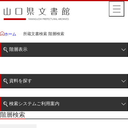
所蔵文書検索 階層検索
ホーム
階層表示
山口県文書館所蔵文書
藩政文書
資料を探す
特定歴史公文書
簡易検索
行政資料
検索システムご利用案内
諸家文書
階層検索
階層検索
検索システムの利用について
青木家文書
詳細検索
赤間家文書