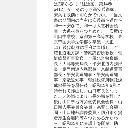
有光家文書
は2家ある（『注進案』第14巻
p412）が、そのうち高安兵衛家。
阿武家文書（山口市）
安兵衛以前は明らかでない。／当文
書の期間内の当主は安兵衛〜道作〜
阿武家文書（美祢市）
和一〜安彦で、和一は大道村会議
員・大道村長をつとめた。／安彦は
阿武家文書(美祢市２)
山口中学校、京都第三高等学校、東
京帝国大学法学部を卒業（大正
阿武孝太郎文書
11）後は朝鮮総督府に奉職し、全
羅北道地方課・警察講習所教授・朝
飯田家文書
鮮総督府事務官・全羅北道警察部
長・大邱専売局長・平安北道内務部
飯田家文書（福岡県）
長・慶尚南道内務部長・京畿道警察
部長・平安北道知事・平安南道知
池田家文書
事・京畿道知事・朝鮮総督府嘱託錬
成部長等を歴任後、昭和19年6月に
池田邦夫所蔵文書
請われて帰山し、山口市長となっ
た。／終戦により市長の職を辞した
石井丈若撮影写真
後は山口県地方労働委員会会長・山
口県人事委員会委員・県警友会顧
石川家文書
問・山口地裁調停委員・防府市引揚
者厚生会顧問等をつとめるかたわ
石川卓美文庫
ら、昭和29年に弁護士を開業、防