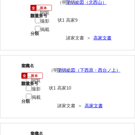
（明治ヵ）
字切絵図（北西山）
勝間田家文書
閲覧
請求番号
数量
状1
高家9
撮影
桂家文書（防府市）
掲載
桂家文書（宇部市1）
分類
諸家文書 ＞
高家文書
桂家文書（宇部市2）
桂家文書（下関市長府）
10
文書名
年代
桂家文書（大阪市）
（明治ヵ）
字切絵図（下西原・西台ノ上）
門井家文書
閲覧
請求番号
数量
状1
高家10
撮影
金津家文書
掲載
金谷家文書
分類
諸家文書 ＞
高家文書
金子家文書
兼重家文書
11
文書名
年代