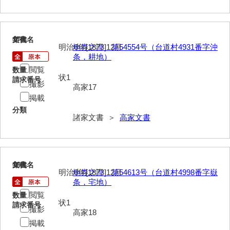
来栖家文書
桑木正道収集史料
17
文書名
年代
明治6年[1873]12月
地券之證 第54554号（台道村4931番字沖
桑原舳一収集史料
条，耕地）
閲覧
数量
原始院文書
状1
請求番号
撮影
高家17
劔持家文書
掲載
分類
小泉家文書
諸家文書 ＞
高家文書
高家文書
甲谷家文書
18
文書名
年代
河内山家文書
明治6年[1873]12月
地券之證 第54613号（台道村4998番字嶽
条，宅地）
河野家文書（山口市）
閲覧
数量
状1
請求番号
河野家文書（藤沢市）
撮影
高家18
掲載
香原家文書