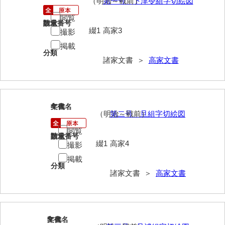
（明治～戦前）
第一号 下津令組字切絵図
大中家文書
閲覧
大中家文書（神奈川県）
請求番号
数量
綴1
高家3
撮影
大野毛利家文書
掲載
分類
諸家文書 ＞
高家文書
大村益次郎文書
大本氏収集文書
岡家文書（福栄村）
4
文書名
年代
（明治～戦前）
第二号 旦組字切絵図
岡家文書（周南市）
閲覧
請求番号
数量
岡田家文書（徳地町）
綴1
高家4
撮影
岡田家文書（萩市）
掲載
分類
諸家文書 ＞
高家文書
岡田学収集史料
岡藤家文書
岡本家文書（島根県）
5
文書名
年代