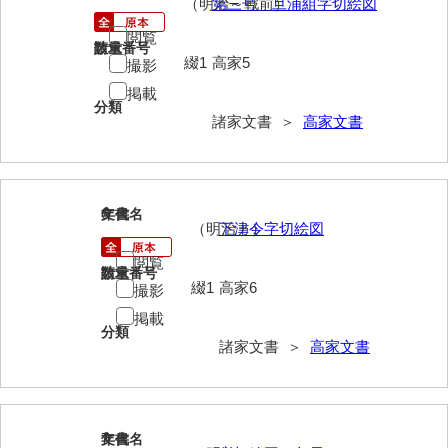
（明治～戦前）
第三号 旦浦組字切絵図
岡本家文書（周防大島町）
閲覧
請求番号
数量
小川家文書
綴1
高家5
撮影
小川五郎収集史料
掲載
分類
諸家文書 ＞
高家文書
尾崎家文書
尾崎家文書（防府市）
小沢家文書（阿東町）
6
文書名
年代
（明治ヵ）
下津令字切絵図
小沢太郎文書
閲覧
請求番号
数量
小田家文書（山口市吉敷）
綴1
高家6
撮影
掲載
小田家文書（柳井市金屋）
分類
諸家文書 ＞
高家文書
小田家文書（柳井市和田）
小田家文書（山口市下小鯖）
小野家文書
7
文書名
年代