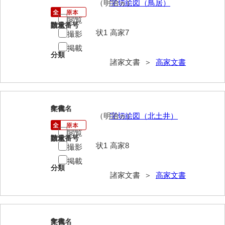
（明治ヵ）
字切絵図（鳥居）
影山家文書
閲覧
請求番号
数量
鹿島家文書
状1
高家7
撮影
掲載
梶山家文書
分類
諸家文書 ＞
高家文書
鍛冶利吉文書
片岡トミ子自作農地木札
堅田家文書（一般郷土伝来）
8
文書名
年代
（明治ヵ）
字切絵図（北土井）
堅田家文書（山口市）
閲覧
請求番号
数量
状1
高家8
堅田家文書（山口市２）
撮影
掲載
片山家文書（阿東町）
分類
諸家文書 ＞
高家文書
片山家文書（下関市豊浦）
片山家文書（美和町）
9
文書名
年代
月輪寺文書