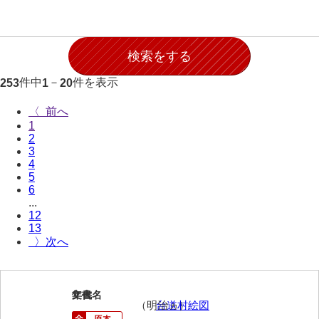
岩崎家文書（秋芳町）
岩崎家文書（鹿野町）
岩見博幸収集史料
件中
－
件を表示
253
1
20
上田家文書（防府市）
〈
1
上田家文書（横浜市）
2
3
上野竹逸文書
4
5
上松氏収集文書
6
...
氏本家文書
12
13
宇多田家文書
〉
内田家文書（豊中市）
内田家文書（防府市）
1
文書名
年代
（明治ヵ）
台道村絵図
内田伸採拓史料