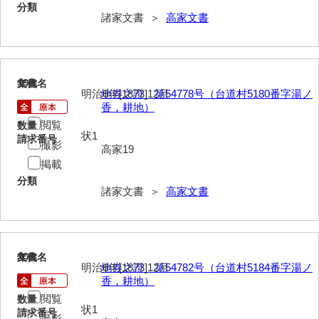
分類
諸家文書 ＞
高家文書
兄部家文書
興隆寺文書
小嶋家文書
19
文書名
年代
明治6年[1873]12月
地券之證 第54778号（台道村5180番字湯ノ
御所河内大堤水子中文書
香，耕地）
閲覧
数量
小山家文書
状1
請求番号
撮影
高家19
近藤清石文庫
掲載
分類
雑賀家文書
諸家文書 ＞
高家文書
斉藤家文書（山口市）
斉藤家文書（徳地町）
20
文書名
年代
明治6年[1873]12月
地券之證 第54782号（台道村5184番字湯ノ
佐伯隆収集史料
香，耕地）
坂田軍一文書
閲覧
数量
状1
請求番号
撮影