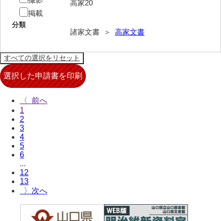
坂本自治会文書
高家20
掲載
佐川家文書（平生町佐合島）
分類
諸家文書 ＞
高家文書
佐川家文書（大島町）
桜井家文書
桜井家文書（宇部市）
櫻井家文書（山口市）
〈
1
佐倉谷家文書
2
3
佐々木家文書（美祢市）
4
5
佐々木家文書（山口市）
6
...
佐々木家文書
12
13
佐々木均文書
〉
佐世家文書