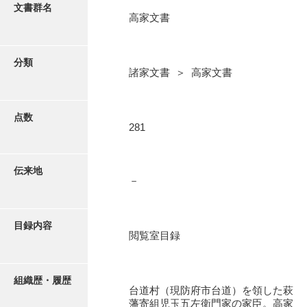
更新履歴
文書群名
高家文書
阿川家文書
絵図・地図
阿川毛利家文書
分類
諸家文書 ＞ 高家文書
朝倉家文書
写真・絵はがき
厚母家文書
点数
近代刊行写真帳類
281
阿野家文書
安部家文書
ポスター・リーフレット
伝来地
－
雨村家文書
高画質画像ダウンロード
荒瀬家文書
目録内容
荒瀬家文書（防府市）
閲覧室目録
有福家文書
組織歴・履歴
有馬家文書
台道村（現防府市台道）を領した萩
藩寄組児玉五左衛門家の家臣。高家