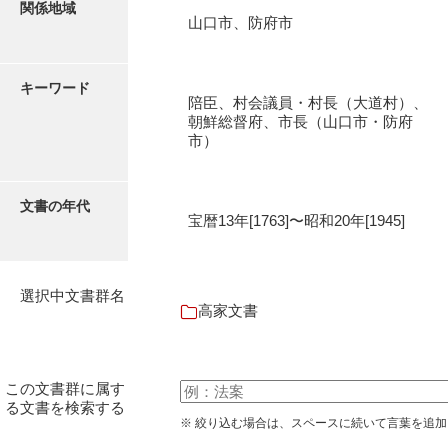
関係地域
伊藤家文書（宇部市）
山口市、防府市
井上一親文書
キーワード
井上家文書（宇部市）
陪臣、村会議員・村長（大道村）、
朝鮮総督府、市長（山口市・防府
井上家文書（大和町）
市）
井上家文書（防府市）
文書の年代
井上家文書（徳山市）
宝暦13年[1763]〜昭和20年[1945]
井上勉家文書（大和町）
井下家文書（埼玉県）
選択中文書群名
高家文書
井原家文書
今井家文書
この文書群に属す
今川家文書
る文書を検索する
※ 絞り込む場合は、スペースに続いて言葉を追
入江九一文書