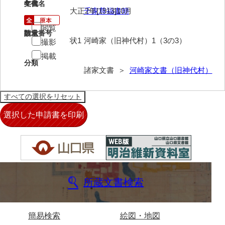
4
文書名
年代
大中家文書
大正2年[1913]10月
千家尊福書簡
大中家文書（神奈川県）
閲覧
請求番号
数量
状1
河崎家（旧神代村）1（3の3）
撮影
大野毛利家文書
掲載
大村益次郎文書
分類
諸家文書 ＞
河崎家文書（旧神代村）
大本氏収集文書
岡家文書（福栄村）
岡家文書（周南市）
岡田家文書（徳地町）
岡田家文書（萩市）
岡田学収集史料
所蔵文書検索
岡藤家文書
岡本家文書（島根県）
簡易検索
絵図・地図