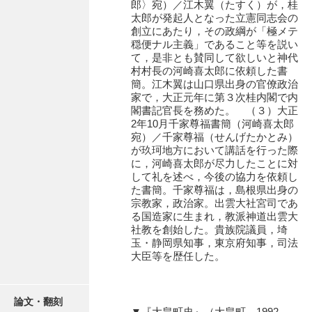
郎〉宛）／江木翼（たすく）が，桂
石田家文書（徳山市）
太郎が発起人となった立憲同志会の
創立にあたり，その政綱が「極メテ
石田家文書（山口市）
穏便ナル主義」であること等を説い
て，是非とも賛同して欲しいと神代
和泉家文書
村村長の河崎喜太郎に依頼した書
簡。江木翼は山口県出身の官僚政治
市川家文書
家で，大正元年に第３次桂内閣で内
閣書記官長を務めた。 （３）大正
市川家文書(千葉県)
2年10月千家尊福書簡（河崎喜太郎
宛）／千家尊福（せんげたかとみ）
市原家文書
が玖珂地方において講話を行った際
に，河崎喜太郎が尽力したことに対
厳島神社祭礼堅田中組水上会講文書
して礼を述べ，今後の協力を依頼し
た書簡。千家尊福は，島根県出身の
厳島神社念仏踊堅田下組流田会講文書
宗教家，政治家。出雲大社宮司であ
る国造家に生まれ，教派神道出雲大
出羽家文書
社教を創始した。貴族院議員，埼
玉・静岡県知事，東京府知事，司法
一宝家文書
大臣等を歴任した。
伊藤家文書（須佐町）
伊藤家文書（山口市）
論文・翻刻
▼『大畠町史』（大畠町，1992