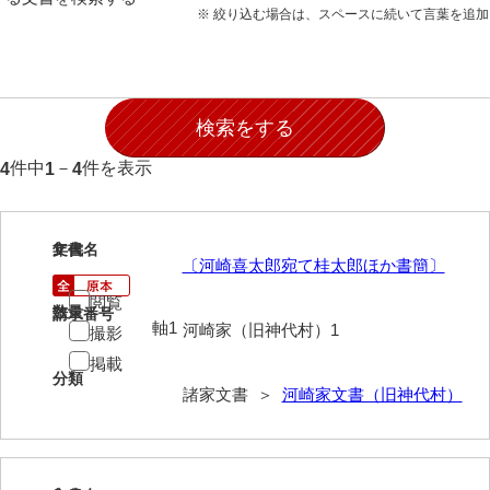
※ 絞り込む場合は、スペースに続いて言葉を追
岩崎家文書（秋芳町）
岩崎家文書（鹿野町）
岩見博幸収集史料
上田家文書（防府市）
件中
－
件を表示
4
1
4
上田家文書（横浜市）
上野竹逸文書
1
文書名
年代
〔河崎喜太郎宛て桂太郎ほか書簡〕
上松氏収集文書
閲覧
数量
請求番号
氏本家文書
軸1
河崎家（旧神代村）1
撮影
掲載
宇多田家文書
分類
諸家文書 ＞
河崎家文書（旧神代村）
内田家文書（豊中市）
内田家文書（防府市）
内田伸採拓史料