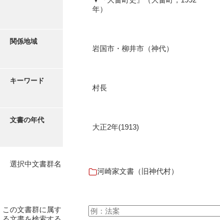
年）
伊藤家文書（宇部市）
井上一親文書
関係地域
井上家文書（宇部市）
岩国市・柳井市（神代）
井上家文書（大和町）
キーワード
井上家文書（防府市）
村長
井上家文書（徳山市）
文書の年代
井上勉家文書（大和町）
大正2年(1913)
井下家文書（埼玉県）
井原家文書
選択中文書群名
河崎家文書（旧神代村）
今井家文書
今川家文書
この文書群に属す
入江九一文書
る文書を検索する