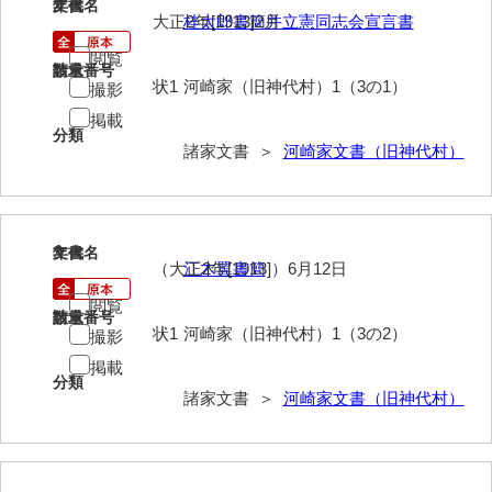
2
文書名
年代
大正2年[1913]2月
桂太郎書簡并立憲同志会宣言書
内海家文書
閲覧
請求番号
数量
宇野家文書
状1
河崎家（旧神代村）1（3の1）
撮影
掲載
馬屋原家文書
分類
諸家文書 ＞
河崎家文書（旧神代村）
梅村明文書
浦家文書
江浪家文書
3
文書名
年代
（大正2年[1913]）6月12日
江木翼書簡
惠本家文書
閲覧
請求番号
数量
状1
河崎家（旧神代村）1（3の2）
恵良宏収集文書
撮影
掲載
相木家文書
分類
諸家文書 ＞
河崎家文書（旧神代村）
大田家文書
大谷家文書