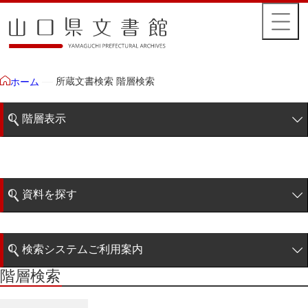
所蔵文書検索 階層検索
ホーム
階層表示
山口県文書館所蔵文書
藩政文書
資料を探す
特定歴史公文書
簡易検索
行政資料
検索システムご利用案内
諸家文書
階層検索
階層検索
検索システムの利用について
青木家文書
詳細検索
赤間家文書