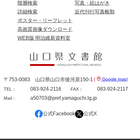
階層検索
写真・絵はがき
岡本家文書（周防大島町）
詳細検索
近代刊行写真帳類
小川家文書
ポスター・リーフレット
小川五郎収集史料
高画質画像ダウンロード
WEB版 明治維新資料室
尾崎家文書
尾崎家文書（防府市）
小沢家文書（阿東町）
小沢太郎文書
(
Google map
)
〒753-0083 山口県山口市後河原150-1
小田家文書（山口市吉敷）
083-924-2116
083-924-2117
TEL：
FAX：
a50703@pref.yamaguchi.lg.jp
Mail：
小田家文書（柳井市金屋）
小田家文書（柳井市和田）
公式Facebook
公式X
小田家文書（山口市下小鯖）
小野家文書