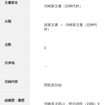
更新履歴
文書群名
河崎家文書（旧神代村）
阿川家文書
絵図・地図
阿川毛利家文書
分類
諸家文書 ＞ 河崎家文書（旧神代
朝倉家文書
写真・絵はがき
村）
厚母家文書
近代刊行写真帳類
阿野家文書
点数
3
安部家文書
ポスター・リーフレット
雨村家文書
伝来地
－
高画質画像ダウンロード
荒瀬家文書
荒瀬家文書（防府市）
目録内容
閲覧室目録
有福家文書
有馬家文書
組織歴・履歴
河崎喜太郎は，明治39年（1906）4