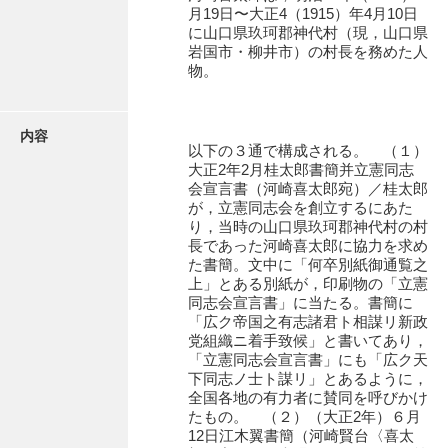
有光家文書
月19日〜大正4（1915）年4月10日
に山口県玖珂郡神代村（現，山口県
阿武家文書（山口市）
岩国市・柳井市）の村長を務めた人
物。
阿武家文書（美祢市）
阿武家文書(美祢市２)
内容
以下の３通で構成される。 （１）
阿武孝太郎文書
大正2年2月桂太郎書簡并立憲同志
会宣言書（河崎喜太郎宛）／桂太郎
飯田家文書
が，立憲同志会を創立するにあた
り，当時の山口県玖珂郡神代村の村
飯田家文書（福岡県）
長であった河崎喜太郎に協力を求め
た書簡。文中に「何卒別紙御通覧之
池田家文書
上」とある別紙が，印刷物の「立憲
同志会宣言書」に当たる。書簡に
池田邦夫所蔵文書
「広ク帝国之有志諸君ト相謀リ新政
党組織ニ着手致候」と書いてあり，
石井丈若撮影写真
「立憲同志会宣言書」にも「広ク天
下同志ノ士ト謀リ」とあるように，
石川家文書
全国各地の有力者に賛同を呼びかけ
たもの。 （２）（大正2年）６月
石川卓美文庫
12日江木翼書簡（河崎賢台〈喜太