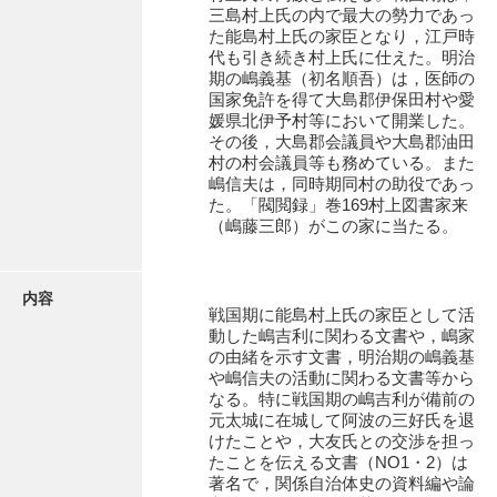
有光家文書
三島村上氏の内で最大の勢力であっ
た能島村上氏の家臣となり，江戸時
阿武家文書（山口市）
代も引き続き村上氏に仕えた。明治
期の嶋義基（初名順吾）は，医師の
阿武家文書（美祢市）
国家免許を得て大島郡伊保田村や愛
媛県北伊予村等において開業した。
阿武家文書(美祢市２)
その後，大島郡会議員や大島郡油田
村の村会議員等も務めている。また
阿武孝太郎文書
嶋信夫は，同時期同村の助役であっ
た。「閥閲録」巻169村上図書家来
飯田家文書
（嶋藤三郎）がこの家に当たる。
飯田家文書（福岡県）
内容
池田家文書
戦国期に能島村上氏の家臣として活
動した嶋吉利に関わる文書や，嶋家
池田邦夫所蔵文書
の由緒を示す文書，明治期の嶋義基
や嶋信夫の活動に関わる文書等から
石井丈若撮影写真
なる。特に戦国期の嶋吉利が備前の
元太城に在城して阿波の三好氏を退
石川家文書
けたことや，大友氏との交渉を担っ
たことを伝える文書（NO1・2）は
石川卓美文庫
著名で，関係自治体史の資料編や論