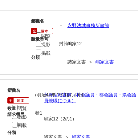
清末毛利家文書
口羽家文書
16
文書名
年代
－
永野法城事務所書簡
国司家文書
閲覧
請求番号
数量
国光家文書
封筒1
嶋家12
撮影
国守家文書
掲載
分類
諸家文書 ＞
嶋家文書
国行家文書
熊谷家文書
熊谷家文書（山口市）
17
文書名
年代
(明治44年[1911])7月9日
永野法城書簡（村会議員・郡会議員・県会議
熊野家文書（防府市）
員兼職につき）
閲覧
数量
蔵田家文書
状1
請求番号
撮影
嶋家12（2の1）
倉橋家文書
掲載
分類
栗林家文書
諸家文書 ＞
嶋家文書