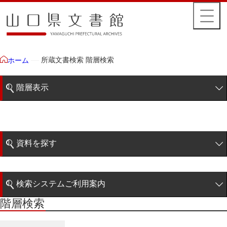
所蔵文書検索 階層検索
ホーム
階層表示
山口県文書館所蔵文書
藩政文書
資料を探す
特定歴史公文書
簡易検索
行政資料
検索システムご利用案内
諸家文書
階層検索
階層検索
検索システムの利用について
青木家文書
詳細検索
赤間家文書