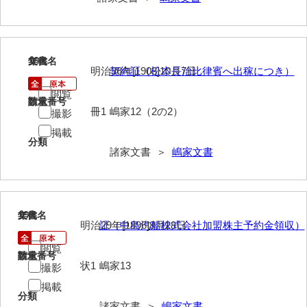
来栖家文書
桑木正道収集史料
18
文書名
年代
桑原舳一収集史料
明治36年[1903]10月7日
契約証（松本長治比律賓へ出稼につき）
閲覧
原始院文書
請求番号
数量
冊1
嶋家12（2の2）
撮影
劔持家文書
掲載
分類
小泉家文書
諸家文書 ＞
嶋家文書
高家文書
甲谷家文書
19
文書名
年代
明治29年[1896]8月28日
証（中島汽船株式会社加盟株主予約金領収）
河内山家文書
閲覧
河野家文書（山口市）
請求番号
数量
状1
嶋家13
撮影
河野家文書（藤沢市）
掲載
分類
香原家文書
諸家文書 ＞
嶋家文書