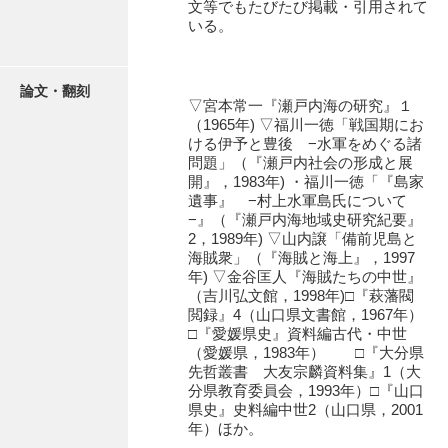
文等でもたびたび掲載・引用されて
石田家文書（徳山市）
いる。
石田家文書（山口市）
和泉家文書
論文・翻刻
▽宮本常一『瀬戸内海の研究』１
（1965年) ▽福川一徳「戦国期にお
市川家文書
ける伊予と豊後 −水軍をめぐる諸
問題」（『瀬戸内社会の形成と展
市川家文書(千葉県)
開』，1983年) ・福川一徳「『島家
遺事』 −村上水軍島氏について
市原家文書
−』（『瀬戸内海地域史研究紀要』
2，1989年) ▽山内譲「備前児島と
厳島神社祭礼堅田中組水上会講文書
海賊衆」（『海賊と海上』，1997
年) ▽金谷匡人『海賊たちの中世』
厳島神社念仏踊堅田下組流田会講文書
（吉川弘文館，1998年)□『萩藩閥
閲録』4（山口県文書館，1967年）
出羽家文書
□『愛媛県史』資料編古代・中世
（愛媛県，1983年） □『大分県
一宝家文書
先哲叢書 大友宗麟資料集』1（大
分県教育委員会，1993年）□『山口
伊藤家文書（須佐町）
県史』史料編中世2（山口県，2001
年）ほか。
伊藤家文書（山口市）