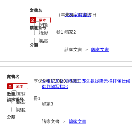
2
文書名
年代
内海家文書
（年未詳）11月20日
大友宗麟書状
宇野家文書
閲覧
請求番号
数量
状1
嶋家2
撮影
馬屋原家文書
掲載
梅村明文書
分類
諸家文書 ＞
嶋家文書
浦家文書
江浪家文書
3
文書名
年代
惠本家文書
享保5年[1720]10月18日
先祖以来之来嶋藤三郎先祖従隆景様拝領仕候
御判物写指出
恵良宏収集文書
閲覧
数量
冊1
請求番号
相木家文書
撮影
嶋家3
掲載
大田家文書
分類
諸家文書 ＞
嶋家文書
大谷家文書