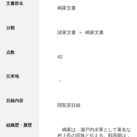
更新履歴
文書群名
嶋家文書
阿川家文書
絵図・地図
阿川毛利家文書
分類
諸家文書 ＞ 嶋家文書
朝倉家文書
写真・絵はがき
厚母家文書
点数
近代刊行写真帳類
42
阿野家文書
安部家文書
ポスター・リーフレット
伝来地
－
雨村家文書
高画質画像ダウンロード
荒瀬家文書
目録内容
荒瀬家文書（防府市）
閲覧室目録
有福家文書
組織歴・履歴
有馬家文書
嶋家は，瀬戸内水軍として著名な
村上氏の同族と伝える。戦国期は，