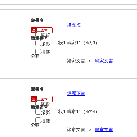
神田一・二宮関係文書
神本正律文書
14
文書名
年代
－
経歴控
岸浩文庫
閲覧
岸村家文書
請求番号
数量
状1
嶋家11（4の3）
撮影
木津屋家文書
掲載
分類
諸家文書 ＞
嶋家文書
木梨家文書
木原家文書
木部家文書
15
文書名
年代
－
経歴下書
木村家文書
閲覧
請求番号
数量
木村家文書（山口市）
状1
嶋家11（4の4）
撮影
木村一人文書
掲載
分類
諸家文書 ＞
嶋家文書
清川家文書