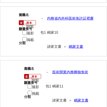
勝間田家文書
10
文書名
年代
桂家文書（防府市）
－
内務省内外科医術免許証裡嚢
桂家文書（宇部市1）
閲覧
請求番号
数量
包1
嶋家10
撮影
桂家文書（宇部市2）
掲載
分類
桂家文書（下関市長府）
諸家文書 ＞
嶋家文書
桂家文書（大阪市）
門井家文書
11
文書名
年代
金津家文書
－
医術開業内務卿御免状
閲覧
金谷家文書
請求番号
数量
包1
嶋家11
撮影
金子家文書
掲載
分類
兼重家文書
諸家文書 ＞
嶋家文書