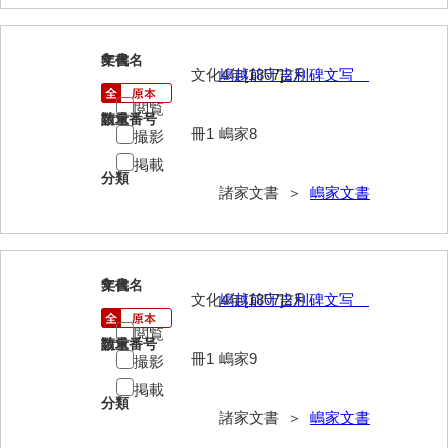
影山家文書
8
文書名
年代
鹿島家文書
文化4年[1807]2月
嶋越前守吉利碑文写
梶山家文書
閲覧
請求番号
数量
冊1
嶋家8
撮影
鍛冶利吉文書
掲載
片岡トミ子自作農地木札
分類
諸家文書 ＞
嶋家文書
堅田家文書（一般郷土伝来）
堅田家文書（山口市）
9
文書名
年代
堅田家文書（山口市２）
文化4年[1807]2月
嶋越前守吉利碑文写
片山家文書（阿東町）
閲覧
請求番号
数量
冊1
嶋家9
撮影
片山家文書（下関市豊浦）
掲載
分類
片山家文書（美和町）
諸家文書 ＞
嶋家文書
月輪寺文書