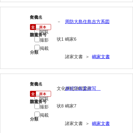
岡本家文書（周防大島町）
小川家文書
6
文書名
年代
－
周防大島住島吉方系図
小川五郎収集史料
閲覧
請求番号
数量
尾崎家文書
状1
嶋家6
撮影
掲載
尾崎家文書（防府市）
分類
諸家文書 ＞
嶋家文書
小沢家文書（阿東町）
小沢太郎文書
小田家文書（山口市吉敷）
7
文書名
年代
文化4年[1807]2月
越前守島君碑写
小田家文書（柳井市金屋）
閲覧
請求番号
数量
状8
嶋家7
小田家文書（柳井市和田）
撮影
掲載
小田家文書（山口市下小鯖）
分類
諸家文書 ＞
嶋家文書
小野家文書