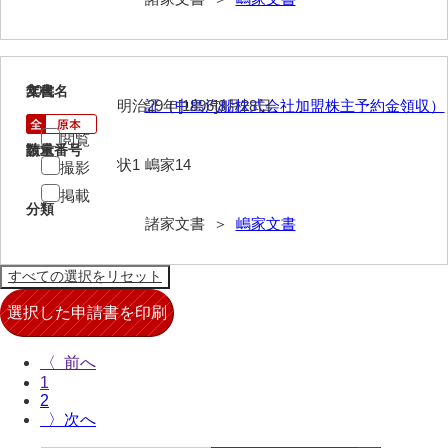
兄部家文書
興隆寺文書
20
文書名
年代
明治29年[1896]8月28日
証（中島汽船株式会社加盟株主予約金領収）
小嶋家文書
閲覧
御所河内大堤水子中文書
請求番号
数量
状1
嶋家14
撮影
小山家文書
掲載
分類
諸家文書 ＞
嶋家文書
近藤清石文庫
雑賀家文書
斉藤家文書（山口市）
斉藤家文書（徳地町）
〈
佐伯隆収集史料
1
2
坂田軍一文書
〉