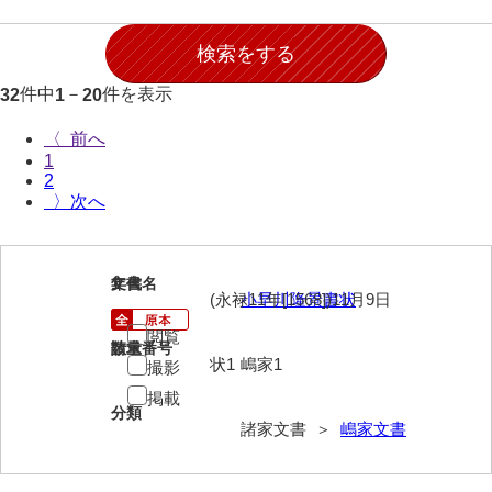
岩崎家文書（秋芳町）
岩崎家文書（鹿野町）
件中
－
件を表示
32
1
20
岩見博幸収集史料
〈
上田家文書（防府市）
1
2
上田家文書（横浜市）
〉
上野竹逸文書
1
上松氏収集文書
文書名
年代
(永禄11年[1568])11月9日
小早川隆景書状
氏本家文書
閲覧
請求番号
数量
状1
嶋家1
撮影
宇多田家文書
掲載
内田家文書（豊中市）
分類
諸家文書 ＞
嶋家文書
内田家文書（防府市）
内田伸採拓史料