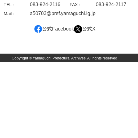
佐田家文書
083-924-2116
083-924-2117
TEL：
FAX：
a50703@pref.yamaguchi.lg.jp
Mail：
佐田家文書（山口市２）
貞時家文書
公式Facebook
公式X
佐藤家文書
佐藤正彦収集資料
Copyright © Yamaguchi Prefectural Archives. All rights reserved.
塩田家文書
塩見家文書
重岡家文書
重富家文書
重冨家文書(山口市)
志道家文書
宍戸家文書