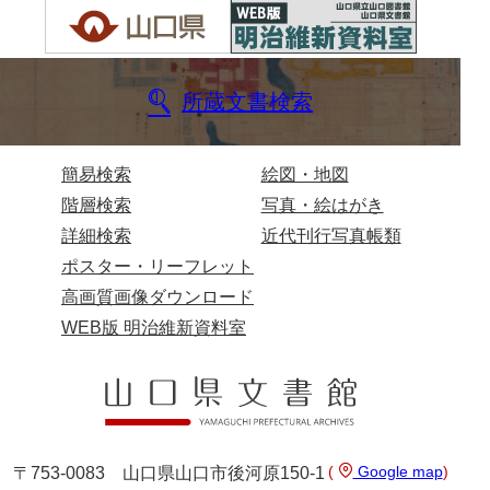
坂本自治会文書
佐川家文書（平生町佐合島）
佐川家文書（大島町）
所蔵文書検索
桜井家文書
桜井家文書（宇部市）
簡易検索
絵図・地図
階層検索
写真・絵はがき
櫻井家文書（山口市）
詳細検索
近代刊行写真帳類
佐倉谷家文書
ポスター・リーフレット
佐々木家文書（美祢市）
高画質画像ダウンロード
WEB版 明治維新資料室
佐々木家文書（山口市）
佐々木家文書
佐々木均文書
佐世家文書
(
Google map
)
〒753-0083 山口県山口市後河原150-1