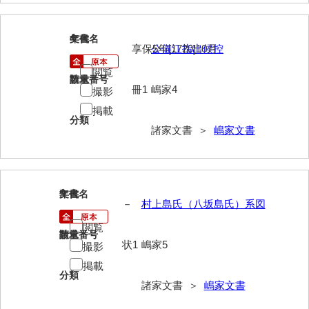
大中家文書
大中家文書（神奈川県）
4
文書名
年代
享保5年[1720]10月
公儀江指出候控
大野毛利家文書
閲覧
請求番号
数量
大村益次郎文書
冊1
嶋家4
撮影
掲載
大本氏収集文書
分類
諸家文書 ＞
嶋家文書
岡家文書（福栄村）
岡家文書（周南市）
岡田家文書（徳地町）
5
文書名
年代
－
村上島氏（八坂島氏）系図
岡田家文書（萩市）
閲覧
請求番号
数量
岡田学収集史料
状1
嶋家5
撮影
掲載
岡藤家文書
分類
諸家文書 ＞
嶋家文書
岡本家文書（島根県）