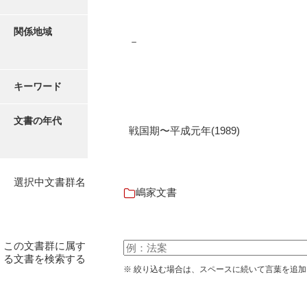
伊藤家文書（宇部市）
関係地域
井上一親文書
－
井上家文書（宇部市）
キーワード
井上家文書（大和町）
井上家文書（防府市）
文書の年代
戦国期〜平成元年(1989)
井上家文書（徳山市）
井上勉家文書（大和町）
選択中文書群名
嶋家文書
井下家文書（埼玉県）
井原家文書
この文書群に属す
今井家文書
る文書を検索する
※ 絞り込む場合は、スペースに続いて言葉を追
今川家文書
入江九一文書