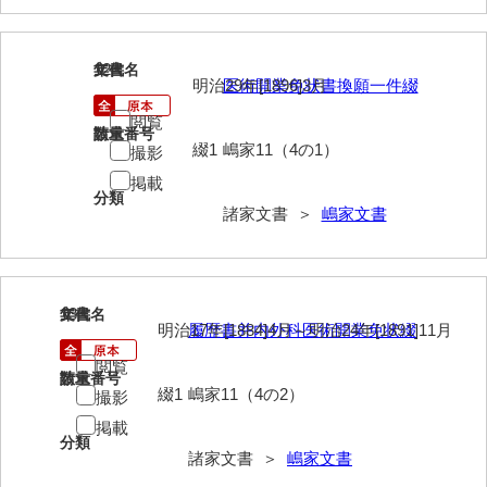
兼田家文書
上村家文書
12
文書名
年代
上矢田井手文書
明治29年[1896]3月
医術開業免状書換願一件綴
閲覧
嘉村家文書
請求番号
数量
綴1
嶋家11（4の1）
撮影
亀田家文書
掲載
分類
賀屋家文書
諸家文書 ＞
嶋家文書
河北家文書
河崎家文書
13
文書名
年代
明治17年[1884]4月～明治24年[1891]11月
履歴書并内外科医術開業免状綴
河崎家文書（旧神代村）
閲覧
河田家文書
請求番号
数量
綴1
嶋家11（4の2）
撮影
河野家文書（美祢市）
掲載
分類
河野英男収集資料
諸家文書 ＞
嶋家文書