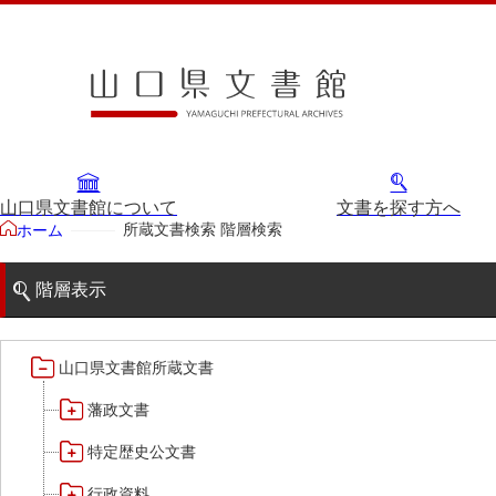
山口県文書館について
文書を探す方へ
所蔵文書検索 階層検索
ホーム
階層表示
山口県文書館所蔵文書
藩政文書
特定歴史公文書
行政資料