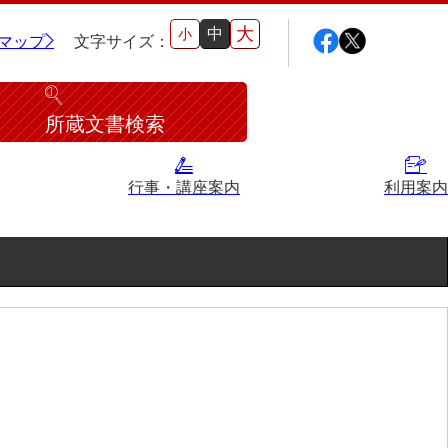
大
中
小
マップ
文字サイズ：
所蔵文書検索
行事・講座案内
利用案内