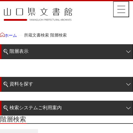
所蔵文書検索 階層検索
ホーム
階層表示
山口県文書館所蔵文書
藩政文書
資料を探す
特定歴史公文書
簡易検索
行政資料
検索システムご利用案内
諸家文書
階層検索
階層検索
検索システムの利用について
青木家文書
詳細検索
赤間家文書