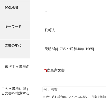
関係地域
内海家文書
－
宇野家文書
キーワード
馬屋原家文書
萩町人
梅村明文書
浦家文書
文書の年代
天明5年[1785]〜昭和40年[1965]
江浪家文書
惠本家文書
選択中文書群名
鹿島家文書
恵良宏収集文書
相木家文書
この文書群に属す
大田家文書
る文書を検索する
※ 絞り込む場合は、スペースに続いて言葉を追
大谷家文書