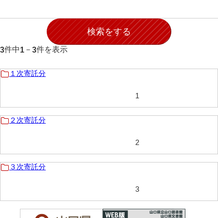
大中家文書
大中家文書（神奈川県）
大野毛利家文書
件中
－
件を表示
3
1
3
大村益次郎文書
１次寄託分
大本氏収集文書
1
岡家文書（福栄村）
岡家文書（周南市）
２次寄託分
岡田家文書（徳地町）
2
岡田家文書（萩市）
３次寄託分
岡田学収集史料
岡藤家文書
3
岡本家文書（島根県）