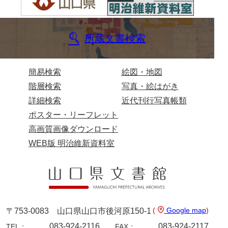
岡本家文書（周防大島町）
小川家文書
所蔵文書検索
小川五郎収集史料
尾崎家文書
簡易検索
絵図・地図
尾崎家文書（防府市）
階層検索
写真・絵はがき
詳細検索
近代刊行写真帳類
小沢家文書（阿東町）
ポスター・リーフレット
小沢太郎文書
高画質画像ダウンロード
WEB版 明治維新資料室
小田家文書（山口市吉敷）
小田家文書（柳井市金屋）
小田家文書（柳井市和田）
小田家文書（山口市下小鯖）
(
Google map
)
〒753-0083 山口県山口市後河原150-1
小野家文書
083-924-2116
083-924-2117
TEL：
FAX：