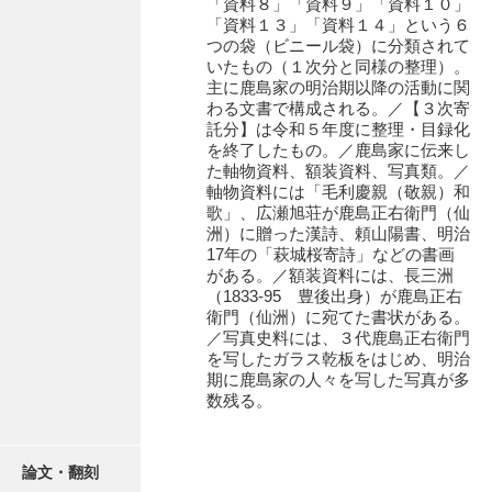
「資料８」「資料９」「資料１０」
「資料１３」「資料１４」という６
岩崎家文書（秋芳町）
つの袋（ビニール袋）に分類されて
いたもの（１次分と同様の整理）。
岩崎家文書（鹿野町）
主に鹿島家の明治期以降の活動に関
わる文書で構成される。／【３次寄
岩見博幸収集史料
託分】は令和５年度に整理・目録化
を終了したもの。／鹿島家に伝来し
上田家文書（防府市）
た軸物資料、額装資料、写真類。／
軸物資料には「毛利慶親（敬親）和
上田家文書（横浜市）
歌」、広瀬旭荘が鹿島正右衛門（仙
洲）に贈った漢詩、頼山陽書、明治
上野竹逸文書
17年の「萩城桜寄詩」などの書画
がある。／額装資料には、長三洲
上松氏収集文書
（1833‐95 豊後出身）が鹿島正右
衛門（仙洲）に宛てた書状がある。
氏本家文書
／写真史料には、３代鹿島正右衛門
を写したガラス乾板をはじめ、明治
宇多田家文書
期に鹿島家の人々を写した写真が多
数残る。
内田家文書（豊中市）
内田家文書（防府市）
論文・翻刻
内田伸採拓史料