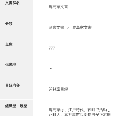
更新履歴
文書群名
鹿島家文書
阿川家文書
絵図・地図
阿川毛利家文書
分類
諸家文書 ＞ 鹿島家文書
朝倉家文書
写真・絵はがき
厚母家文書
点数
近代刊行写真帳類
777
阿野家文書
安部家文書
ポスター・リーフレット
伝来地
－
雨村家文書
高画質画像ダウンロード
荒瀬家文書
目録内容
荒瀬家文書（防府市）
閲覧室目録
有福家文書
組織歴・履歴
有馬家文書
鹿島家は、江戸時代、萩町で活動し
た町人。嘉万屋市兵衛長男が正右衛