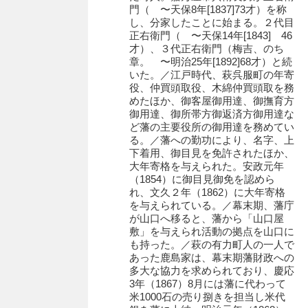
有光家文書
門（ 〜天保8年[1837]73才）を称
し、分家したことに始まる。２代目
阿武家文書（山口市）
正右衛門（ 〜天保14年[1843] 46
才）、３代正右衛門（梅吉、のち
阿武家文書（美祢市）
章。 〜明治25年[1892]68才）と続
いた。／江戸時代、萩呉服町の年寄
阿武家文書(美祢市２)
役、仲買頭取役、木綿仲買頭取を務
めたほか、御客屋御用達、御撫育方
阿武孝太郎文書
御用達、御所帯方御返済方御用達な
ど藩の主要役所の御用達を務めてい
飯田家文書
る。／藩への勤功により、名字、上
下着用、御目見を免許されたほか、
飯田家文書（福岡県）
大年寄格を与えられた。安政元年
（1854）に御目見御免を認めら
池田家文書
れ、文久２年（1862）に大年寄格
を与えられている。／幕末期、藩庁
池田邦夫所蔵文書
が山口へ移ると、藩から「山口屋
敷」を与えられ活動の拠点を山口に
石井丈若撮影写真
も持った。／萩の有力町人の一人で
あった鹿島家は、幕末期藩財政への
石川家文書
多大な協力を求められており、慶応
3年（1867）8月には藩に代わって
石川卓美文庫
米1000石の売り捌きを担当し米代