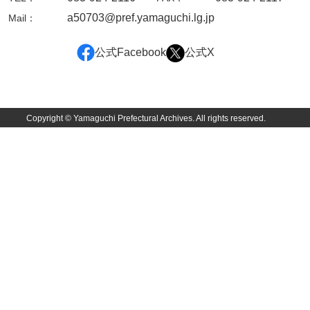
影山家文書
a50703@pref.yamaguchi.lg.jp
Mail：
鹿島家文書
公式Facebook
公式X
１次寄託分
２次寄託分
Copyright © Yamaguchi Prefectural Archives. All rights reserved.
３次寄託分
梶山家文書
鍛冶利吉文書
片岡トミ子自作農地木札
堅田家文書（一般郷土伝来）
堅田家文書（山口市）
堅田家文書（山口市２）
片山家文書（阿東町）