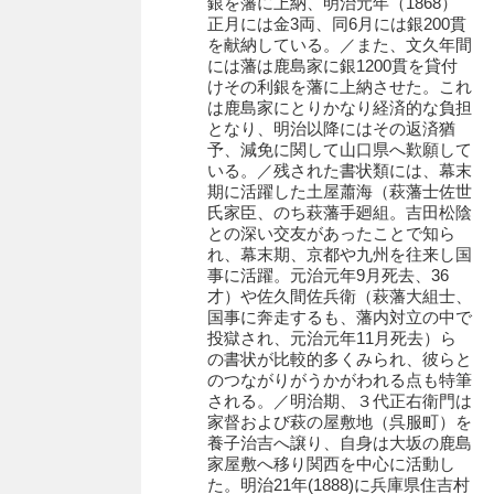
銀を藩に上納、明治元年（1868）
石田家文書（徳山市）
正月には金3両、同6月には銀200貫
を献納している。／また、文久年間
石田家文書（山口市）
には藩は鹿島家に銀1200貫を貸付
けその利銀を藩に上納させた。これ
和泉家文書
は鹿島家にとりかなり経済的な負担
となり、明治以降にはその返済猶
市川家文書
予、減免に関して山口県へ歎願して
いる。／残された書状類には、幕末
市川家文書(千葉県)
期に活躍した土屋蕭海（萩藩士佐世
氏家臣、のち萩藩手廻組。吉田松陰
市原家文書
との深い交友があったことで知ら
れ、幕末期、京都や九州を往来し国
厳島神社祭礼堅田中組水上会講文書
事に活躍。元治元年9月死去、36
才）や佐久間佐兵衛（萩藩大組士、
厳島神社念仏踊堅田下組流田会講文書
国事に奔走するも、藩内対立の中で
投獄され、元治元年11月死去）ら
出羽家文書
の書状が比較的多くみられ、彼らと
のつながりがうかがわれる点も特筆
一宝家文書
される。／明治期、３代正右衛門は
家督および萩の屋敷地（呉服町）を
伊藤家文書（須佐町）
養子治吉へ譲り、自身は大坂の鹿島
家屋敷へ移り関西を中心に活動し
伊藤家文書（山口市）
た。明治21年(1888)に兵庫県住吉村