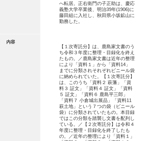
へ転居。正右衛門の子正助は、慶応
伊藤家文書（宇部市）
義塾大学卒業後、明治39年(1906)に
藤田組に入社し、秋田県小坂鉱山に
井上一親文書
勤務した。
井上家文書（宇部市）
内容
井上家文書（大和町）
【１次寄託分】は、鹿島家文書のう
ち令和３年度に整理・目録化を終え
井上家文書（防府市）
たもの。／鹿島家文書は近年の整理
により「資料１」から「資料14」
井上家文書（徳山市）
までに分類されそれぞれビニール袋
に納められていた。【１次寄託分】
井上勉家文書（大和町）
は、このうち「資料２ 萩藩」「資
料３ 証文」「資料４ 証文」「資料
井下家文書（埼玉県）
５ 証文」「資料６ 鹿島平三郎」
「資料７ 小倉城出展品」「資料11
井原家文書
萩土地」という７つの袋（ビニール
袋）に分類されていたもの。本目録
今井家文書
ではこの分類を踏襲し文書を配列し
ている。／【２次寄託分】は令和４
今川家文書
年度に整理・目録化を終了したも
の。／近年の整理により「資料１」
入江九一文書