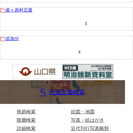
岩崎家文書（秋芳町）
釜ヶ原村庄屋
岩崎家文書（鹿野町）
3
岩見博幸収集史料
追加分
上田家文書（防府市）
4
上田家文書（横浜市）
上野竹逸文書
上松氏収集文書
氏本家文書
所蔵文書検索
宇多田家文書
内田家文書（豊中市）
簡易検索
絵図・地図
階層検索
写真・絵はがき
内田家文書（防府市）
詳細検索
近代刊行写真帳類
内田伸採拓史料