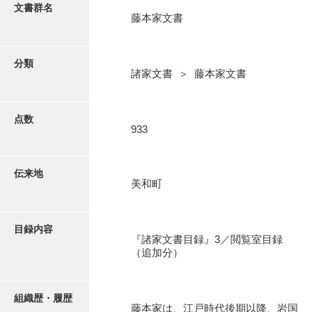
更新履歴
文書群名
藤本家文書
阿川家文書
絵図・地図
阿川毛利家文書
分類
諸家文書 ＞ 藤本家文書
朝倉家文書
写真・絵はがき
厚母家文書
点数
近代刊行写真帳類
933
阿野家文書
安部家文書
ポスター・リーフレット
伝来地
美和町
雨村家文書
高画質画像ダウンロード
荒瀬家文書
目録内容
荒瀬家文書（防府市）
『諸家文書目録』3／閲覧室目録
（追加分）
有福家文書
有馬家文書
組織歴・履歴
藤本家は、江戸時代後期以降、岩国