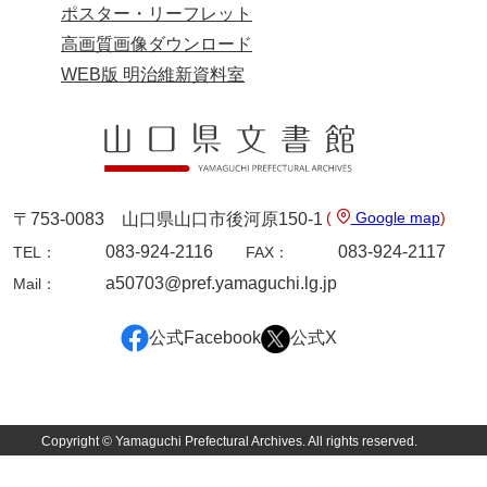
ポスター・リーフレット
内海家文書
高画質画像ダウンロード
WEB版 明治維新資料室
宇野家文書
馬屋原家文書
梅村明文書
浦家文書
(
Google map
)
〒753-0083 山口県山口市後河原150-1
江浪家文書
083-924-2116
083-924-2117
TEL：
FAX：
a50703@pref.yamaguchi.lg.jp
Mail：
惠本家文書
恵良宏収集文書
公式Facebook
公式X
相木家文書
大田家文書
Copyright © Yamaguchi Prefectural Archives. All rights reserved.
大谷家文書