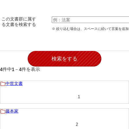
伊藤家文書（宇部市）
井上一親文書
この文書群に属す
る文書を検索する
井上家文書（宇部市）
※ 絞り込む場合は、スペースに続いて言葉を追
井上家文書（大和町）
井上家文書（防府市）
井上家文書（徳山市）
件中
－
件を表示
4
1
4
井上勉家文書（大和町）
井下家文書（埼玉県）
中世文書
井原家文書
1
今井家文書
藤本家
今川家文書
2
入江九一文書