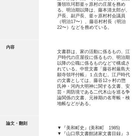
有光家文書
藩領玖珂郡釜ヶ原村の庄屋を務め
る。明治期以降は、藤本清太郎が、
阿武家文書（山口市）
戸長、副戸長、釜ヶ原村村会議員
（明治17〜）、藤谷村村長（明治
阿武家文書（美祢市）
22〜）などを務めている。
阿武家文書(美祢市２)
内容
阿武孝太郎文書
文書群は、家の活動に係るもの、江
戸時代の庄屋役に係るもの、明治期
飯田家文書
以降の公職に係るものなどで構成さ
れている。中世文書「藤谷村厳島大
飯田家文書（福岡県）
願寺領坪付帳」１点含む。江戸時代
の文書としては、藤谷12ヶ村の惣
池田家文書
氏神・河内大明神に関する文書、安
芸・周防境である二代木山を巡る争
池田邦夫所蔵文書
論関係の文書、元禄期の名寄帳・検
地帳などがある。
石井丈若撮影写真
石川家文書
論文・翻刻
▼『美和町史』(美和町 1985)
石川卓美文庫
▼『山口県文書館諸家文書目録』３