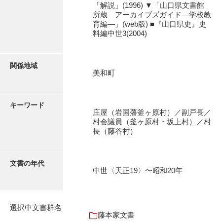
「解説」(1996) ▼「山口県文書館
石田家文書（徳山市）
所蔵 アーカイブズガイド―学校教
育編―」(web版) ■『山口県史』史
石田家文書（山口市）
料編中世3(2004)
和泉家文書
市川家文書
関係地域
美和町
市川家文書(千葉県)
市原家文書
キーワード
庄屋（岩国藩釜ヶ原村）／副戸長／
厳島神社祭礼堅田中組水上会講文書
村会議員（釜ヶ原村・坂上村）／村
長（藤谷村）
厳島神社念仏踊堅田下組流田会講文書
出羽家文書
文書の年代
中世〈天正19〉〜昭和20年
一宝家文書
伊藤家文書（須佐町）
選択中文書群名
伊藤家文書（山口市）
藤本家文書