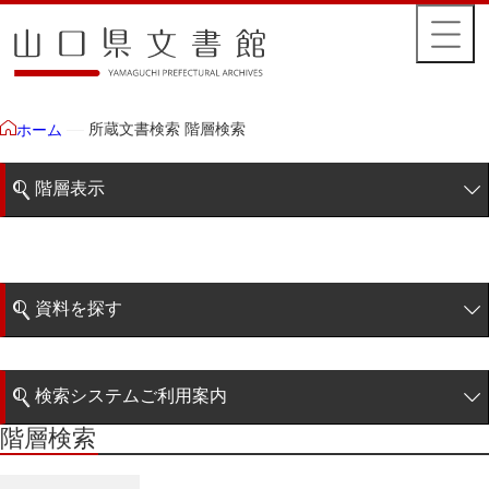
所蔵文書検索 階層検索
ホーム
階層表示
山口県文書館所蔵文書
藩政文書
資料を探す
特定歴史公文書
簡易検索
行政資料
検索システムご利用案内
諸家文書
階層検索
階層検索
検索システムの利用について
青木家文書
詳細検索
赤間家文書