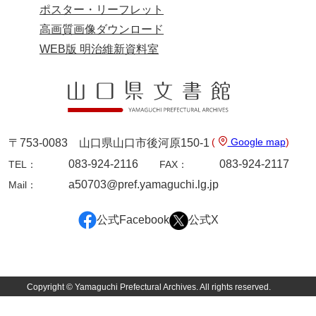
大中家文書
ポスター・リーフレット
高画質画像ダウンロード
大中家文書（神奈川県）
WEB版 明治維新資料室
大野毛利家文書
大村益次郎文書
大本氏収集文書
岡家文書（福栄村）
(
Google map
)
〒753-0083 山口県山口市後河原150-1
083-924-2116
083-924-2117
TEL：
FAX：
岡家文書（周南市）
a50703@pref.yamaguchi.lg.jp
Mail：
岡田家文書（徳地町）
公式Facebook
公式X
岡田家文書（萩市）
岡田学収集史料
岡藤家文書
Copyright © Yamaguchi Prefectural Archives. All rights reserved.
岡本家文書（島根県）