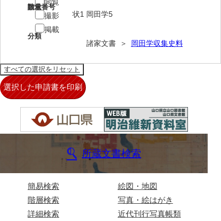
閲覧
請求番号
数量
状1
岡田学5
撮影
内海家文書
掲載
分類
宇野家文書
諸家文書 ＞
岡田学収集史料
馬屋原家文書
梅村明文書
浦家文書
江浪家文書
惠本家文書
恵良宏収集文書
所蔵文書検索
相木家文書
簡易検索
絵図・地図
大田家文書
階層検索
写真・絵はがき
大谷家文書
詳細検索
近代刊行写真帳類