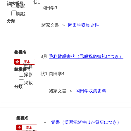
状1
請求番号
撮影
岡田学3
岩崎家文書（秋芳町）
掲載
岩崎家文書（鹿野町）
分類
諸家文書 ＞
岡田学収集史料
岩見博幸収集史料
上田家文書（防府市）
4
文書名
年代
上田家文書（横浜市）
9月
毛利敬親書状（元服祝儀御礼につき）
上野竹逸文書
閲覧
請求番号
数量
状1
岡田学4
撮影
上松氏収集文書
掲載
氏本家文書
分類
諸家文書 ＞
岡田学収集史料
宇多田家文書
内田家文書（豊中市）
5
文書名
年代
内田家文書（防府市）
－
覚書（博習堂諸生ほか賞罰につき）
内田伸採拓史料