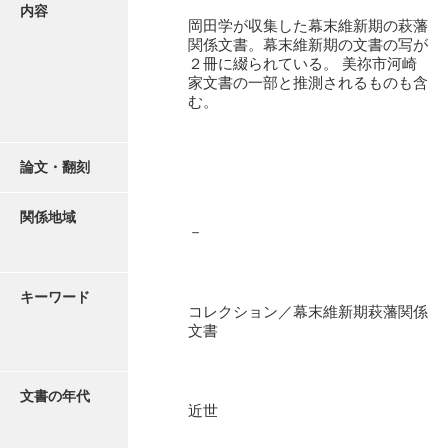
有光家文書
内容
岡田学が収集した幕末維新期の萩藩
阿武家文書（山口市）
関係文書。幕末維新期の文書の写が
２冊に綴られている。 美祢市河崎
阿武家文書（美祢市）
家文書の一部と推測されるものも含
む。
阿武家文書(美祢市２)
阿武孝太郎文書
論文・翻刻
飯田家文書
関係地域
－
飯田家文書（福岡県）
池田家文書
キーワード
池田邦夫所蔵文書
コレクション／幕末維新期萩藩関係
文書
石井丈若撮影写真
石川家文書
文書の年代
近世
石川卓美文庫