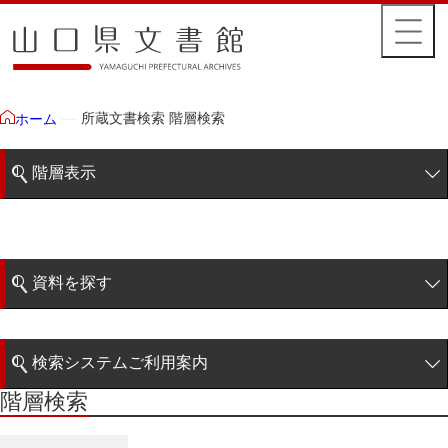
所蔵文書検索 階層検索
ホーム
階層表示
山口県文書館所蔵文書
藩政文書
資料を探す
特定歴史公文書
簡易検索
行政資料
検索システムご利用案内
諸家文書
階層検索
階層検索
検索システムの利用について
青木家文書
詳細検索
赤間家文書