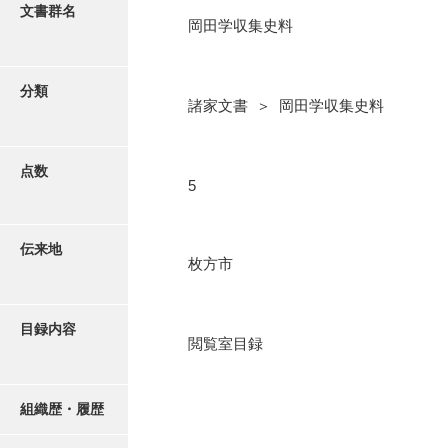
更新履歴
文書群名
岡田学収集史料
阿川家文書
絵図・地図
阿川毛利家文書
分類
諸家文書 ＞ 岡田学収集史料
朝倉家文書
写真・絵はがき
厚母家文書
点数
近代刊行写真帳類
5
阿野家文書
安部家文書
ポスター・リーフレット
伝来地
枚方市
雨村家文書
高画質画像ダウンロード
荒瀬家文書
目録内容
荒瀬家文書（防府市）
閲覧室目録
有福家文書
組織歴・履歴
有馬家文書