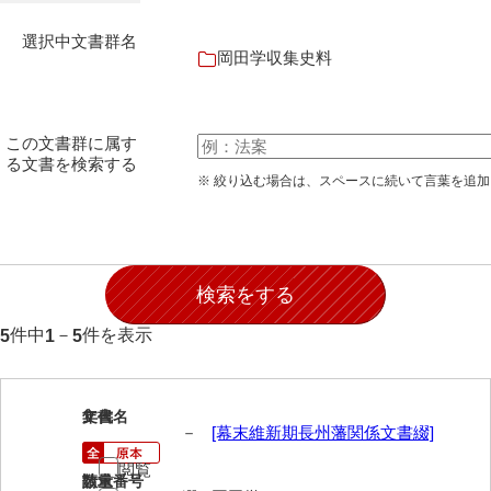
石田家文書（徳山市）
選択中文書群名
石田家文書（山口市）
岡田学収集史料
和泉家文書
市川家文書
この文書群に属す
る文書を検索する
市川家文書(千葉県)
※ 絞り込む場合は、スペースに続いて言葉を追
市原家文書
厳島神社祭礼堅田中組水上会講文書
厳島神社念仏踊堅田下組流田会講文書
件中
－
件を表示
5
1
5
出羽家文書
一宝家文書
1
文書名
年代
伊藤家文書（須佐町）
－
[幕末維新期長州藩関係文書綴]
閲覧
伊藤家文書（山口市）
請求番号
数量