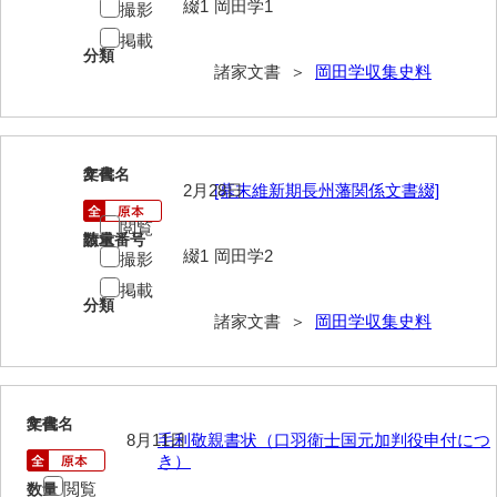
綴1
岡田学1
撮影
伊藤家文書（宇部市）
掲載
分類
井上一親文書
諸家文書 ＞
岡田学収集史料
井上家文書（宇部市）
井上家文書（大和町）
2
文書名
年代
2月28日
[幕末維新期長州藩関係文書綴]
井上家文書（防府市）
閲覧
井上家文書（徳山市）
請求番号
数量
綴1
岡田学2
撮影
井上勉家文書（大和町）
掲載
分類
井下家文書（埼玉県）
諸家文書 ＞
岡田学収集史料
井原家文書
今井家文書
3
文書名
年代
8月11日
毛利敬親書状（口羽衛士国元加判役申付につ
今川家文書
き）
閲覧
入江九一文書
数量