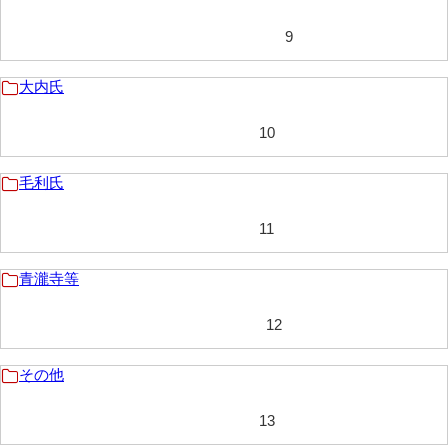
9
内海家文書
宇野家文書
大内氏
馬屋原家文書
10
梅村明文書
毛利氏
浦家文書
江浪家文書
11
惠本家文書
青瀧寺等
恵良宏収集文書
12
相木家文書
その他
大田家文書
大谷家文書
13