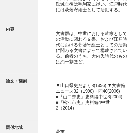
有光家文書
氏滅亡後は毛利家に従い、江戸時代
には萩藩寄組士として活動する。
阿武家文書（山口市）
阿武家文書（美祢市）
内容
文書群は、中世における武家として
阿武家文書(美祢市２)
の活動に関わる文書、および江戸時
代における萩藩寄組士としての活動
阿武孝太郎文書
に関わる文書によって構成されてい
る。前者のうち、大内氏時代のもの
飯田家文書
は約一割ほど。
飯田家文書（福岡県）
池田家文書
論文・翻刻
▼山口県史だより8(1996) ▼文書館
ニュース32（1998)・同40(2006)
池田邦夫所蔵文書
■『山口県史』史料編中世3(2004)
■『松江市史』史料編4中世
石井丈若撮影写真
2（2014）
石川家文書
石川卓美文庫
関係地域
萩市