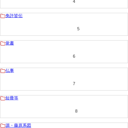
4
岩崎家文書（秋芳町）
免許皆伝
岩崎家文書（鹿野町）
5
岩見博幸収集史料
上田家文書（防府市）
覚書
上田家文書（横浜市）
6
上野竹逸文書
仏事
上松氏収集文書
7
氏本家文書
宇多田家文書
短冊等
内田家文書（豊中市）
8
内田家文書（防府市）
源・藤原系図
内田伸採拓史料