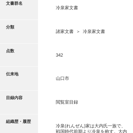
更新履歴
文書群名
冷泉家文書
阿川家文書
絵図・地図
阿川毛利家文書
分類
諸家文書 ＞ 冷泉家文書
朝倉家文書
写真・絵はがき
厚母家文書
点数
近代刊行写真帳類
342
阿野家文書
安部家文書
ポスター・リーフレット
伝来地
山口市
雨村家文書
高画質画像ダウンロード
荒瀬家文書
目録内容
荒瀬家文書（防府市）
閲覧室目録
有福家文書
組織歴・履歴
有馬家文書
冷泉(れんぜん)家は大内氏一族で、
戦国時代前期より冷泉を称す。大内