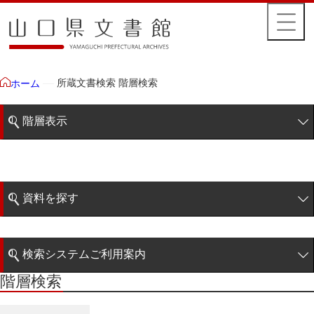
所蔵文書検索 階層検索
ホーム
階層表示
山口県文書館所蔵文書
藩政文書
資料を探す
特定歴史公文書
簡易検索
行政資料
検索システムご利用案内
諸家文書
階層検索
階層検索
検索システムの利用について
青木家文書
詳細検索
赤間家文書