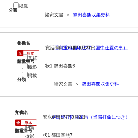
掲載
分類
内海家文書
諸家文書 ＞
篠田喜熊収集史料
宇野家文書
馬屋原家文書
6
文書名
年代
梅村明文書
寛延4年[1751]閏6月21日
毛利重就黒印状写（国中仕置の事）
閲覧
浦家文書
請求番号
数量
状1
篠田喜熊6
撮影
江浪家文書
掲載
分類
惠本家文書
諸家文書 ＞
篠田喜熊収集史料
恵良宏収集文書
相木家文書
7
文書名
年代
安永6年[1777]3月2日
益田就祥問箇条写（当職拝命につき）
大田家文書
閲覧
大谷家文書
請求番号
数量
状1
篠田喜熊7
撮影