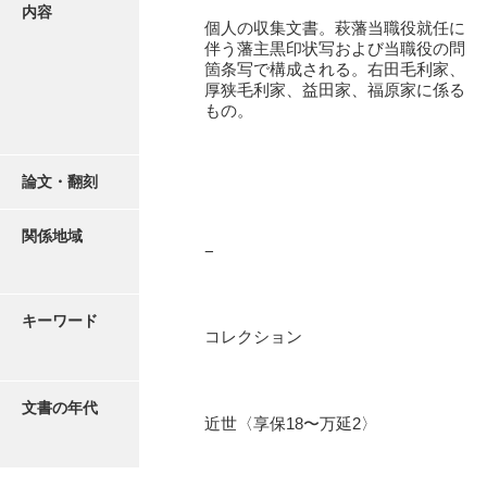
有光家文書
内容
個人の収集文書。萩藩当職役就任に
阿武家文書（山口市）
伴う藩主黒印状写および当職役の問
箇条写で構成される。右田毛利家、
阿武家文書（美祢市）
厚狭毛利家、益田家、福原家に係る
もの。
阿武家文書(美祢市２)
阿武孝太郎文書
論文・翻刻
飯田家文書
関係地域
−
飯田家文書（福岡県）
池田家文書
キーワード
コレクション
池田邦夫所蔵文書
石井丈若撮影写真
文書の年代
石川家文書
近世〈享保18〜万延2〉
石川卓美文庫