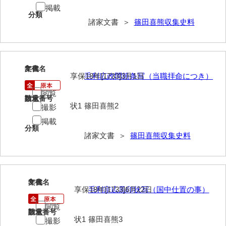
掲載
伊藤家文書（宇部市）
分類
諸家文書 ＞
篠田喜熊収集史料
井上一親文書
井上家文書（宇部市）
2
井上家文書（大和町）
文書名
年代
享保18年[1733]3月1日
毛利広政問箇条写（当職拝命につき）
井上家文書（防府市）
閲覧
請求番号
数量
状1
篠田喜熊2
撮影
井上家文書（徳山市）
掲載
井上勉家文書（大和町）
分類
諸家文書 ＞
篠田喜熊収集史料
井下家文書（埼玉県）
井原家文書
3
文書名
年代
今井家文書
享保18年[1733]6月22日
毛利宗広黒印状写（国中仕置の事）
今川家文書
閲覧
請求番号
数量
状1
篠田喜熊3
撮影
入江九一文書