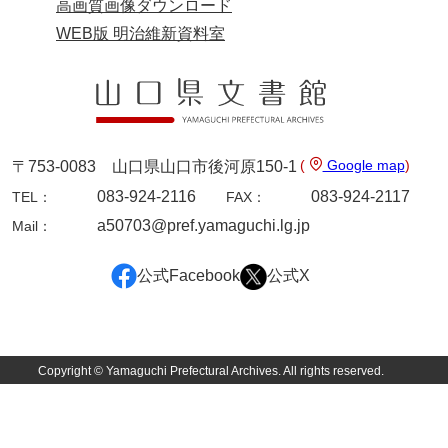
高画質画像ダウンロード
影山家文書
WEB版 明治維新資料室
鹿島家文書
梶山家文書
鍛冶利吉文書
(
Google map
)
〒753-0083 山口県山口市後河原150-1
片岡トミ子自作農地木札
083-924-2116
083-924-2117
TEL：
FAX：
堅田家文書（一般郷土伝来）
a50703@pref.yamaguchi.lg.jp
Mail：
堅田家文書（山口市）
公式Facebook
公式X
堅田家文書（山口市２）
片山家文書（阿東町）
片山家文書（下関市豊浦）
Copyright © Yamaguchi Prefectural Archives. All rights reserved.
片山家文書（美和町）
月輪寺文書