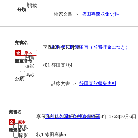
掲載
岩崎家文書（秋芳町）
分類
諸家文書 ＞
篠田喜熊収集史料
岩崎家文書（鹿野町）
岩見博幸収集史料
4
文書名
年代
上田家文書（防府市）
享保18年[1733]9月
毛利就久問箇条写（当職拝命につき）
上田家文書（横浜市）
閲覧
請求番号
数量
状1
篠田喜熊4
撮影
上野竹逸文書
掲載
分類
上松氏収集文書
諸家文書 ＞
篠田喜熊収集史料
氏本家文書
宇多田家文書
5
文書名
年代
内田家文書（豊中市）
享保18年[1733]9月16日／享保18年[1733]10月6日
毛利就久問箇条并肩書物写
内田家文書（防府市）
閲覧
請求番号
数量
状1
篠田喜熊5
撮影
内田伸採拓史料