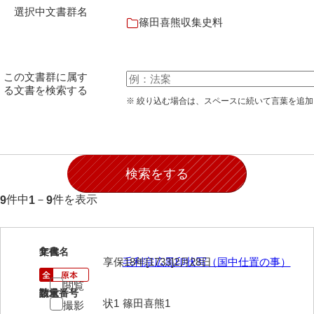
石田家文書（徳山市）
選択中文書群名
篠田喜熊収集史料
石田家文書（山口市）
和泉家文書
この文書群に属す
市川家文書
る文書を検索する
※ 絞り込む場合は、スペースに続いて言葉を追
市川家文書(千葉県)
市原家文書
厳島神社祭礼堅田中組水上会講文書
厳島神社念仏踊堅田下組流田会講文書
件中
－
件を表示
9
1
9
出羽家文書
一宝家文書
1
文書名
年代
享保18年[1733]2月28日
毛利宗広黒印状写（国中仕置の事）
伊藤家文書（須佐町）
閲覧
請求番号
数量
伊藤家文書（山口市）
状1
篠田喜熊1
撮影