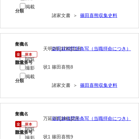
大中家文書
掲載
分類
大中家文書（神奈川県）
諸家文書 ＞
篠田喜熊収集史料
大野毛利家文書
大村益次郎文書
8
文書名
年代
天明2年[1782]11月
益田就祥問箇条写（当職拝命につき）
大本氏収集文書
閲覧
岡家文書（福栄村）
請求番号
数量
状1
篠田喜熊8
撮影
岡家文書（周南市）
掲載
分類
岡田家文書（徳地町）
諸家文書 ＞
篠田喜熊収集史料
岡田家文書（萩市）
岡田学収集史料
9
文書名
年代
万延2年[1861]2月
福原越後問箇条写（当職拝命につき）
岡藤家文書
閲覧
岡本家文書（島根県）
請求番号
数量
状1
篠田喜熊9
撮影