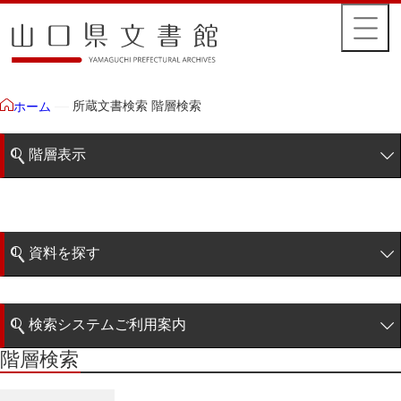
所蔵文書検索 階層検索
ホーム
階層表示
山口県文書館所蔵文書
藩政文書
資料を探す
特定歴史公文書
簡易検索
行政資料
検索システムご利用案内
諸家文書
階層検索
階層検索
検索システムの利用について
青木家文書
詳細検索
赤間家文書