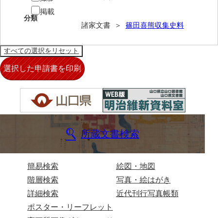
岡本家文書（周防大島町）
掲載
分類
諸家文書 ＞
篠田喜熊収集史料
小川家文書
小川五郎収集史料
尾崎家文書
尾崎家文書（防府市）
小沢家文書（阿東町）
小沢太郎文書
所蔵文書検索
小田家文書（山口市吉敷）
小田家文書（柳井市金屋）
簡易検索
絵図・地図
小田家文書（柳井市和田）
階層検索
写真・絵はがき
小田家文書（山口市下小鯖）
詳細検索
近代刊行写真帳類
ポスター・リーフレット
小野家文書