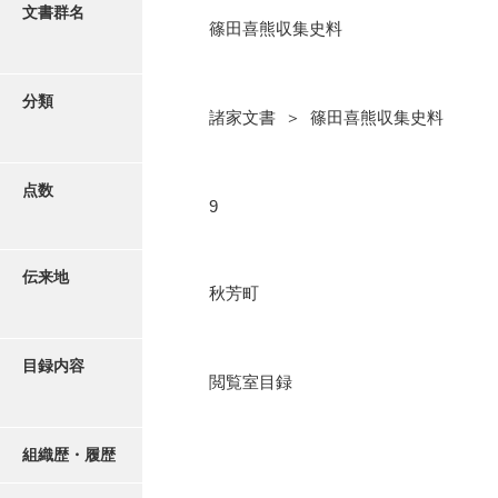
更新履歴
文書群名
篠田喜熊収集史料
阿川家文書
絵図・地図
阿川毛利家文書
分類
諸家文書 ＞ 篠田喜熊収集史料
朝倉家文書
写真・絵はがき
厚母家文書
点数
近代刊行写真帳類
9
阿野家文書
安部家文書
ポスター・リーフレット
伝来地
秋芳町
雨村家文書
高画質画像ダウンロード
荒瀬家文書
目録内容
荒瀬家文書（防府市）
閲覧室目録
有福家文書
組織歴・履歴
有馬家文書