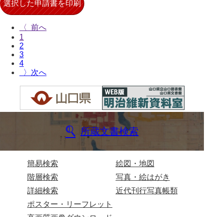
来栖家文書
〈
桑木正道収集史料
1
2
桑原舳一収集史料
3
4
原始院文書
〉
劔持家文書
小泉家文書
高家文書
所蔵文書検索
甲谷家文書
河内山家文書
簡易検索
絵図・地図
階層検索
写真・絵はがき
河野家文書（山口市）
詳細検索
近代刊行写真帳類
河野家文書（藤沢市）
ポスター・リーフレット
香原家文書