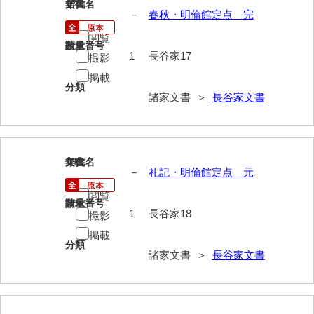
17
文書名
年代
神田一・二宮関係文書
－
春秋・明倫館定点 完
神本正律文書
閲覧
請求番号
数量
1
長谷家17
撮影
岸浩文庫
掲載
岸村家文書
分類
諸家文書 ＞
長谷家文書
木津屋家文書
木梨家文書
18
文書名
年代
木原家文書
－
礼記・明倫館定点 元
木部家文書
閲覧
請求番号
数量
1
長谷家18
撮影
木村家文書
掲載
分類
木村家文書（山口市）
諸家文書 ＞
長谷家文書
木村一人文書
清川家文書