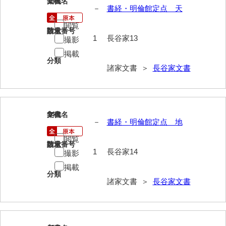
13
文書名
年代
－
書経・明倫館定点 天
勝間田家文書
閲覧
請求番号
数量
桂家文書（防府市）
1
長谷家13
撮影
掲載
桂家文書（宇部市1）
分類
諸家文書 ＞
長谷家文書
桂家文書（宇部市2）
桂家文書（下関市長府）
桂家文書（大阪市）
14
文書名
年代
－
書経・明倫館定点 地
門井家文書
閲覧
請求番号
数量
金津家文書
1
長谷家14
撮影
掲載
金谷家文書
分類
諸家文書 ＞
長谷家文書
金子家文書
兼重家文書