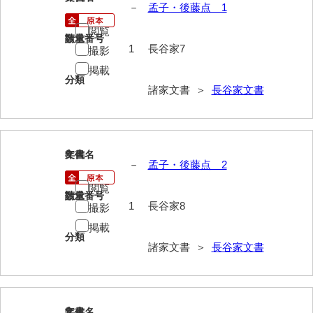
大中家文書
－
孟子・後藤点 1
閲覧
大中家文書（神奈川県）
請求番号
数量
1
長谷家7
撮影
大野毛利家文書
掲載
分類
大村益次郎文書
諸家文書 ＞
長谷家文書
大本氏収集文書
岡家文書（福栄村）
8
文書名
年代
－
孟子・後藤点 2
岡家文書（周南市）
閲覧
岡田家文書（徳地町）
請求番号
数量
1
長谷家8
撮影
岡田家文書（萩市）
掲載
分類
岡田学収集史料
諸家文書 ＞
長谷家文書
岡藤家文書
岡本家文書（島根県）
9
文書名
年代