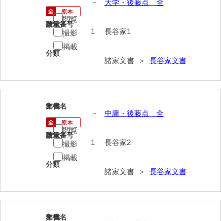
－
大学・後藤点 全
伊藤家文書（宇部市）
閲覧
請求番号
数量
井上一親文書
1
長谷家1
撮影
掲載
井上家文書（宇部市）
分類
諸家文書 ＞
長谷家文書
井上家文書（大和町）
井上家文書（防府市）
井上家文書（徳山市）
2
文書名
年代
－
中庸・後藤点 全
井上勉家文書（大和町）
閲覧
請求番号
数量
井下家文書（埼玉県）
1
長谷家2
撮影
掲載
井原家文書
分類
諸家文書 ＞
長谷家文書
今井家文書
今川家文書
3
入江九一文書
文書名
年代