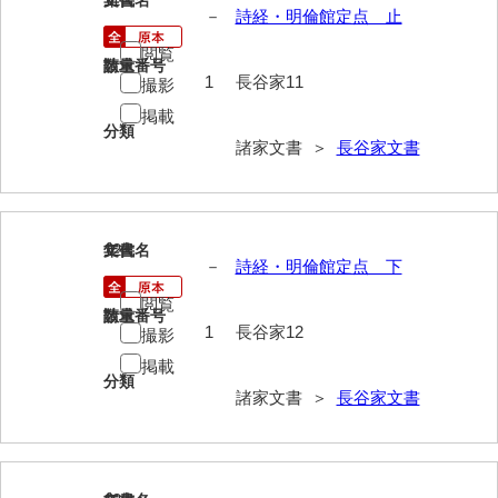
文書名
年代
－
詩経・明倫館定点 止
影山家文書
閲覧
請求番号
数量
鹿島家文書
1
長谷家11
撮影
梶山家文書
掲載
分類
諸家文書 ＞
長谷家文書
鍛冶利吉文書
片岡トミ子自作農地木札
堅田家文書（一般郷土伝来）
12
文書名
年代
－
詩経・明倫館定点 下
堅田家文書（山口市）
閲覧
請求番号
数量
堅田家文書（山口市２）
1
長谷家12
撮影
片山家文書（阿東町）
掲載
分類
諸家文書 ＞
長谷家文書
片山家文書（下関市豊浦）
片山家文書（美和町）
月輪寺文書