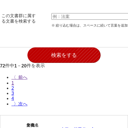
石田家文書（徳山市）
石田家文書（山口市）
この文書群に属す
る文書を検索する
和泉家文書
※ 絞り込む場合は、スペースに続いて言葉を追
市川家文書
市川家文書(千葉県)
市原家文書
件中
－
件を表示
72
1
20
厳島神社祭礼堅田中組水上会講文書
〈
厳島神社念仏踊堅田下組流田会講文書
1
2
出羽家文書
3
4
一宝家文書
〉
伊藤家文書（須佐町）
伊藤家文書（山口市）
1
文書名
年代