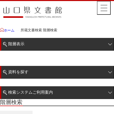
所蔵文書検索 階層検索
ホーム
階層表示
山口県文書館所蔵文書
藩政文書
資料を探す
特定歴史公文書
簡易検索
行政資料
検索システムご利用案内
諸家文書
階層検索
階層検索
検索システムの利用について
青木家文書
詳細検索
赤間家文書