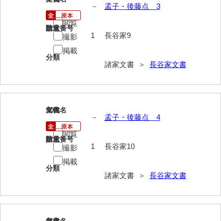
－
孟子・後藤点 3
岡本家文書（周防大島町）
閲覧
小川家文書
請求番号
数量
1
長谷家9
撮影
小川五郎収集史料
掲載
分類
尾崎家文書
諸家文書 ＞
長谷家文書
尾崎家文書（防府市）
小沢家文書（阿東町）
10
文書名
年代
－
孟子・後藤点 4
小沢太郎文書
閲覧
小田家文書（山口市吉敷）
請求番号
数量
1
長谷家10
撮影
小田家文書（柳井市金屋）
掲載
分類
諸家文書 ＞
長谷家文書
小田家文書（柳井市和田）
小田家文書（山口市下小鯖）
小野家文書
11