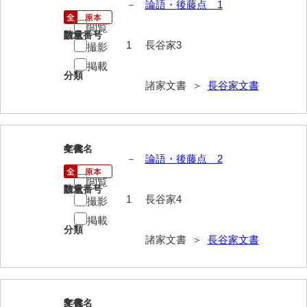
－
論語・後藤点 1
岩崎家文書（秋芳町）
閲覧
請求番号
数量
1
長谷家3
撮影
岩崎家文書（鹿野町）
掲載
岩見博幸収集史料
分類
諸家文書 ＞
長谷家文書
上田家文書（防府市）
上田家文書（横浜市）
4
文書名
年代
上野竹逸文書
－
論語・後藤点 2
上松氏収集文書
閲覧
請求番号
数量
1
長谷家4
撮影
氏本家文書
掲載
宇多田家文書
分類
諸家文書 ＞
長谷家文書
内田家文書（豊中市）
内田家文書（防府市）
5
文書名
年代
内田伸採拓史料