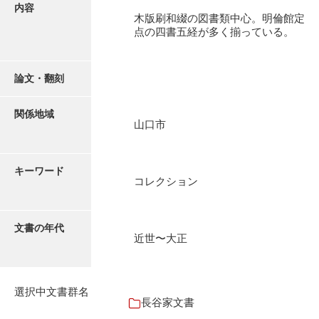
有光家文書
内容
木版刷和綴の図書類中心。明倫館定
阿武家文書（山口市）
点の四書五経が多く揃っている。
阿武家文書（美祢市）
論文・翻刻
阿武家文書(美祢市２)
阿武孝太郎文書
関係地域
山口市
飯田家文書
飯田家文書（福岡県）
キーワード
コレクション
池田家文書
池田邦夫所蔵文書
文書の年代
近世〜大正
石井丈若撮影写真
石川家文書
選択中文書群名
石川卓美文庫
長谷家文書