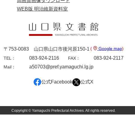
高画質画像ダウンロード
WEB版 明治維新資料室
兄部家文書
興隆寺文書
小嶋家文書
御所河内大堤水子中文書
(
Google map
)
〒753-0083 山口県山口市後河原150-1
小山家文書
083-924-2116
083-924-2117
TEL：
FAX：
a50703@pref.yamaguchi.lg.jp
Mail：
近藤清石文庫
雑賀家文書
公式Facebook
公式X
斉藤家文書（山口市）
斉藤家文書（徳地町）
Copyright © Yamaguchi Prefectural Archives. All rights reserved.
佐伯隆収集史料
坂田軍一文書