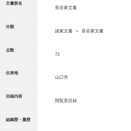
更新履歴
文書群名
長谷家文書
阿川家文書
絵図・地図
阿川毛利家文書
分類
諸家文書 ＞ 長谷家文書
朝倉家文書
写真・絵はがき
厚母家文書
点数
近代刊行写真帳類
72
阿野家文書
安部家文書
ポスター・リーフレット
伝来地
山口市
雨村家文書
高画質画像ダウンロード
荒瀬家文書
目録内容
荒瀬家文書（防府市）
閲覧室目録
有福家文書
組織歴・履歴
有馬家文書