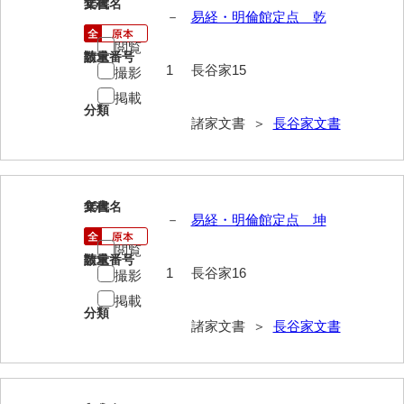
兼田家文書
15
文書名
年代
－
易経・明倫館定点 乾
上村家文書
閲覧
請求番号
数量
1
長谷家15
上矢田井手文書
撮影
掲載
嘉村家文書
分類
諸家文書 ＞
長谷家文書
亀田家文書
賀屋家文書
16
文書名
年代
河北家文書
－
易経・明倫館定点 坤
河崎家文書
閲覧
請求番号
数量
1
長谷家16
撮影
河崎家文書（旧神代村）
掲載
河田家文書
分類
諸家文書 ＞
長谷家文書
河野家文書（美祢市）
河野英男収集資料