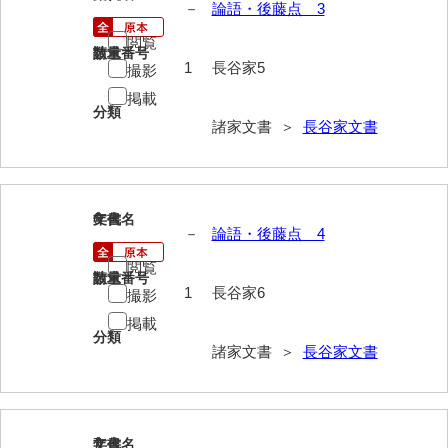
－
論語・後藤点 3
内海家文書
閲覧
請求番号
数量
1
長谷家5
撮影
宇野家文書
掲載
分類
馬屋原家文書
諸家文書 ＞
長谷家文書
梅村明文書
浦家文書
6
文書名
年代
江浪家文書
－
論語・後藤点 4
惠本家文書
閲覧
請求番号
数量
1
長谷家6
撮影
恵良宏収集文書
掲載
分類
相木家文書
諸家文書 ＞
長谷家文書
大田家文書
大谷家文書
7
文書名
年代