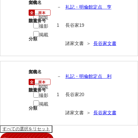
19
文書名
年代
清末毛利家文書
－
礼記・明倫館定点 亨
口羽家文書
閲覧
請求番号
数量
1
長谷家19
撮影
国司家文書
掲載
分類
国光家文書
諸家文書 ＞
長谷家文書
国守家文書
国行家文書
20
文書名
年代
熊谷家文書
－
礼記・明倫館定点 利
閲覧
熊谷家文書（山口市）
請求番号
数量
1
長谷家20
撮影
熊野家文書（防府市）
掲載
分類
蔵田家文書
諸家文書 ＞
長谷家文書
倉橋家文書
栗林家文書