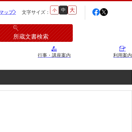
大
中
小
マップ
文字サイズ：
所蔵文書検索
行事・講座案内
利用案内