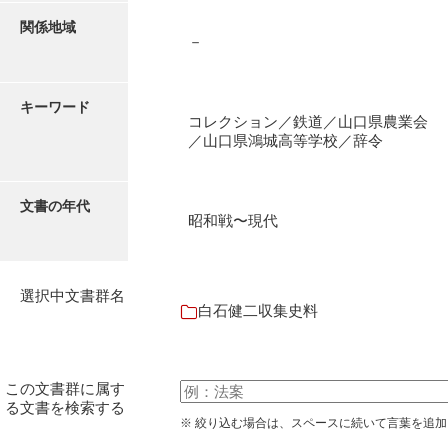
石田家文書（徳山市）
関係地域
－
石田家文書（山口市）
和泉家文書
キーワード
コレクション／鉄道／山口県農業会
市川家文書
／山口県鴻城高等学校／辞令
市川家文書(千葉県)
市原家文書
文書の年代
昭和戦〜現代
厳島神社祭礼堅田中組水上会講文書
厳島神社念仏踊堅田下組流田会講文書
選択中文書群名
白石健二収集史料
出羽家文書
一宝家文書
この文書群に属す
伊藤家文書（須佐町）
る文書を検索する
※ 絞り込む場合は、スペースに続いて言葉を追
伊藤家文書（山口市）