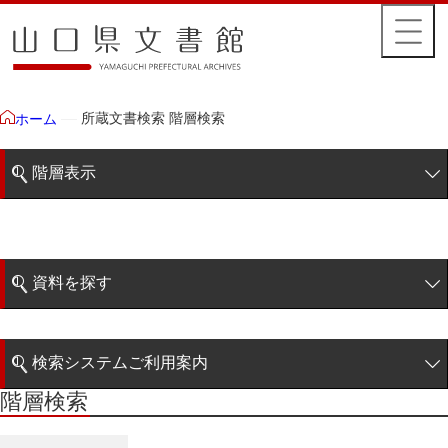
所蔵文書検索 階層検索
ホーム
階層表示
山口県文書館所蔵文書
藩政文書
資料を探す
特定歴史公文書
簡易検索
行政資料
検索システムご利用案内
諸家文書
階層検索
階層検索
検索システムの利用について
青木家文書
詳細検索
赤間家文書