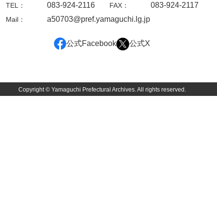
083-924-2116
083-924-2117
TEL：
FAX：
内海家文書
a50703@pref.yamaguchi.lg.jp
Mail：
宇野家文書
公式Facebook
公式X
馬屋原家文書
梅村明文書
Copyright © Yamaguchi Prefectural Archives. All rights reserved.
浦家文書
江浪家文書
惠本家文書
恵良宏収集文書
相木家文書
大田家文書
大谷家文書