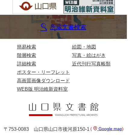
岩崎家文書（秋芳町）
岩崎家文書（鹿野町）
所蔵文書検索
岩見博幸収集史料
上田家文書（防府市）
簡易検索
絵図・地図
上田家文書（横浜市）
階層検索
写真・絵はがき
詳細検索
近代刊行写真帳類
上野竹逸文書
ポスター・リーフレット
上松氏収集文書
高画質画像ダウンロード
WEB版 明治維新資料室
氏本家文書
宇多田家文書
内田家文書（豊中市）
内田家文書（防府市）
(
Google map
)
〒753-0083 山口県山口市後河原150-1
内田伸採拓史料