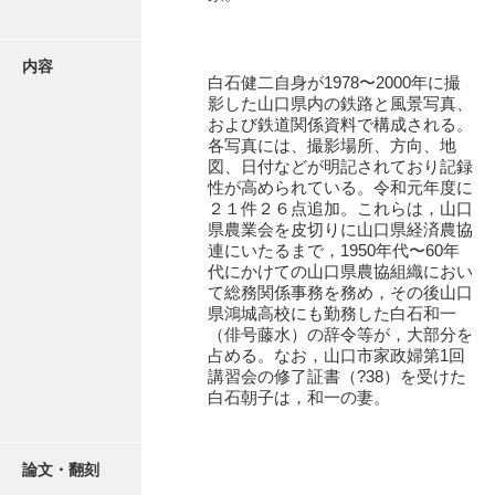
有光家文書
阿武家文書（山口市）
内容
白石健二自身が1978〜2000年に撮
阿武家文書（美祢市）
影した山口県内の鉄路と風景写真、
および鉄道関係資料で構成される。
阿武家文書(美祢市２)
各写真には、撮影場所、方向、地
図、日付などが明記されており記録
阿武孝太郎文書
性が高められている。令和元年度に
２１件２６点追加。これらは，山口
飯田家文書
県農業会を皮切りに山口県経済農協
連にいたるまで，1950年代〜60年
飯田家文書（福岡県）
代にかけての山口県農協組織におい
て総務関係事務を務め，その後山口
池田家文書
県鴻城高校にも勤務した白石和一
（俳号藤水）の辞令等が，大部分を
池田邦夫所蔵文書
占める。なお，山口市家政婦第1回
講習会の修了証書（?38）を受けた
石井丈若撮影写真
白石朝子は，和一の妻。
石川家文書
石川卓美文庫
論文・翻刻