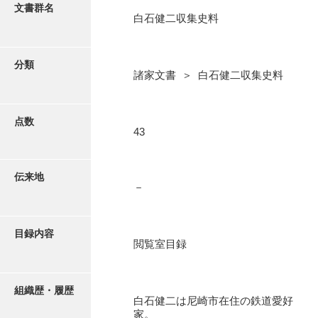
更新履歴
文書群名
白石健二収集史料
阿川家文書
絵図・地図
阿川毛利家文書
分類
諸家文書 ＞ 白石健二収集史料
朝倉家文書
写真・絵はがき
厚母家文書
点数
近代刊行写真帳類
43
阿野家文書
安部家文書
ポスター・リーフレット
伝来地
－
雨村家文書
高画質画像ダウンロード
荒瀬家文書
目録内容
荒瀬家文書（防府市）
閲覧室目録
有福家文書
組織歴・履歴
有馬家文書
白石健二は尼崎市在住の鉄道愛好
家。