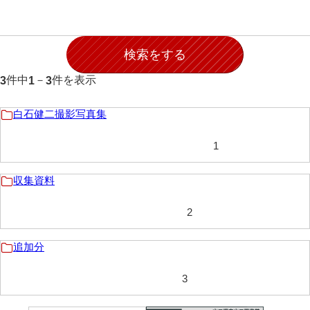
伊藤家文書（宇部市）
井上一親文書
井上家文書（宇部市）
件中
－
件を表示
3
1
3
井上家文書（大和町）
白石健二撮影写真集
井上家文書（防府市）
1
井上家文書（徳山市）
井上勉家文書（大和町）
収集資料
井下家文書（埼玉県）
2
井原家文書
追加分
今井家文書
今川家文書
3
入江九一文書