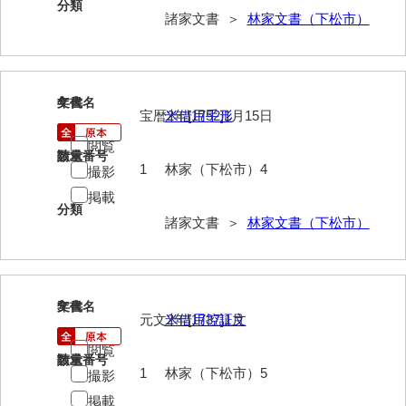
分類
諸家文書 ＞
林家文書（下松市）
岩崎家文書（秋芳町）
岩崎家文書（鹿野町）
岩見博幸収集史料
4
文書名
年代
宝暦2年[1752]1月15日
米借用手形
上田家文書（防府市）
閲覧
請求番号
数量
上田家文書（横浜市）
1
林家（下松市）4
撮影
掲載
上野竹逸文書
分類
諸家文書 ＞
林家文書（下松市）
上松氏収集文書
氏本家文書
宇多田家文書
5
文書名
年代
元文2年[1737]1月
米借用控証文
内田家文書（豊中市）
閲覧
請求番号
数量
内田家文書（防府市）
1
林家（下松市）5
撮影
掲載
内田伸採拓史料