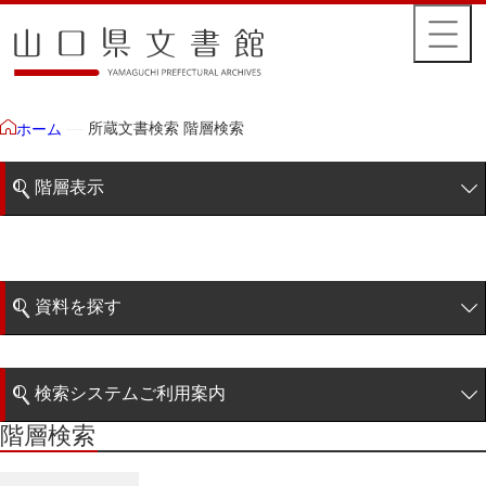
所蔵文書検索 階層検索
ホーム
階層表示
山口県文書館所蔵文書
藩政文書
資料を探す
特定歴史公文書
簡易検索
行政資料
検索システムご利用案内
諸家文書
階層検索
階層検索
検索システムの利用について
青木家文書
詳細検索
赤間家文書