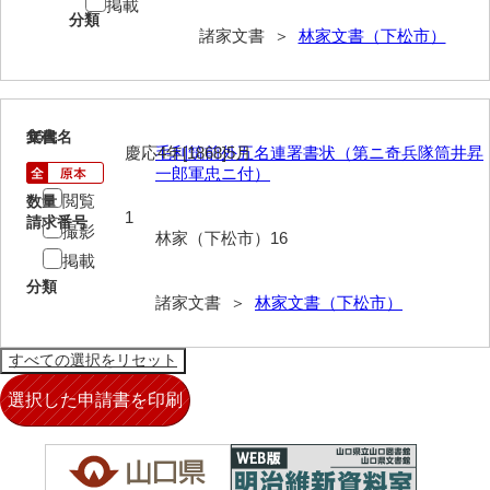
兼田家文書
掲載
分類
諸家文書 ＞
林家文書（下松市）
上村家文書
上矢田井手文書
嘉村家文書
16
文書名
年代
慶応4年[1868]5月
毛利筑前外五名連署書状（第ニ奇兵隊筒井昇
亀田家文書
一郎軍忠ニ付）
閲覧
数量
賀屋家文書
1
請求番号
撮影
林家（下松市）16
河北家文書
掲載
分類
河崎家文書
諸家文書 ＞
林家文書（下松市）
河崎家文書（旧神代村）
河田家文書
河野家文書（美祢市）
河野英男収集資料