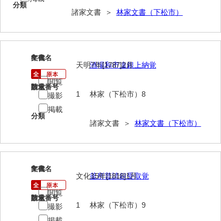
大中家文書
分類
諸家文書 ＞
林家文書（下松市）
大中家文書（神奈川県）
大野毛利家文書
8
文書名
年代
大村益次郎文書
天明7年[1787]2月
酒場和市違銀上納覚
大本氏収集文書
閲覧
請求番号
数量
1
林家（下松市）8
撮影
岡家文書（福栄村）
掲載
分類
岡家文書（周南市）
諸家文書 ＞
林家文書（下松市）
岡田家文書（徳地町）
岡田家文書（萩市）
9
文書名
年代
岡田学収集史料
文化15年[1818]1月
釜所普請銀受取覚
岡藤家文書
閲覧
請求番号
数量
1
林家（下松市）9
撮影
岡本家文書（島根県）
掲載