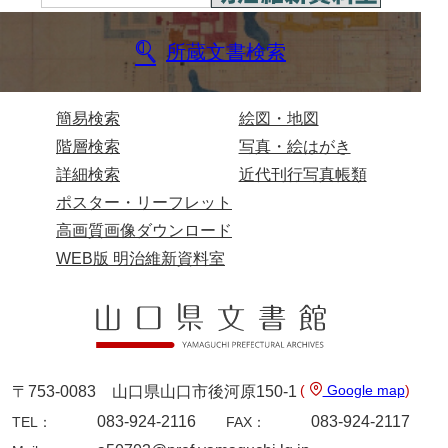
神田一・二宮関係文書
神本正律文書
所蔵文書検索
岸浩文庫
簡易検索
絵図・地図
岸村家文書
階層検索
写真・絵はがき
木津屋家文書
詳細検索
近代刊行写真帳類
木梨家文書
ポスター・リーフレット
高画質画像ダウンロード
木原家文書
WEB版 明治維新資料室
木部家文書
木村家文書
木村家文書（山口市）
木村一人文書
(
Google map
)
〒753-0083 山口県山口市後河原150-1
083-924-2116
083-924-2117
TEL：
FAX：
清川家文書