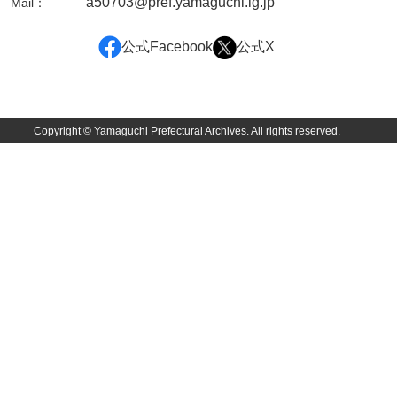
a50703@pref.yamaguchi.lg.jp
Mail：
清末毛利家文書
公式Facebook
公式X
口羽家文書
国司家文書
国光家文書
Copyright © Yamaguchi Prefectural Archives. All rights reserved.
国守家文書
国行家文書
熊谷家文書
熊谷家文書（山口市）
熊野家文書（防府市）
蔵田家文書
倉橋家文書
栗林家文書