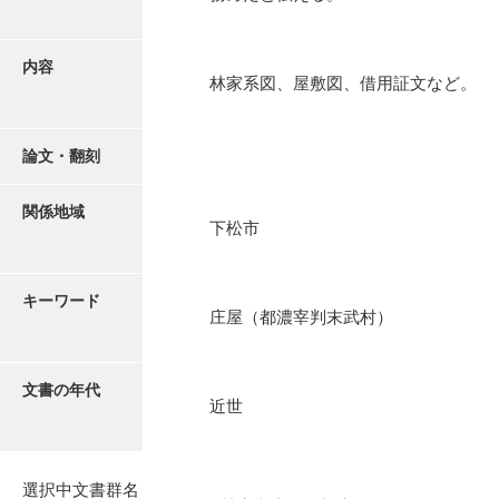
有光家文書
阿武家文書（山口市）
内容
林家系図、屋敷図、借用証文など。
阿武家文書（美祢市）
阿武家文書(美祢市２)
論文・翻刻
阿武孝太郎文書
関係地域
飯田家文書
下松市
飯田家文書（福岡県）
キーワード
池田家文書
庄屋（都濃宰判末武村）
池田邦夫所蔵文書
石井丈若撮影写真
文書の年代
近世
石川家文書
石川卓美文庫
選択中文書群名