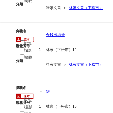
掲載
分類
諸家文書 ＞
林家文書（下松市）
勝間田家文書
桂家文書（防府市）
桂家文書（宇部市1）
14
文書名
年代
－
金銭出納覚
桂家文書（宇部市2）
閲覧
請求番号
数量
桂家文書（下関市長府）
1
林家（下松市）14
撮影
桂家文書（大阪市）
掲載
分類
諸家文書 ＞
林家文書（下松市）
門井家文書
金津家文書
金谷家文書
15
文書名
年代
－
雑
金子家文書
閲覧
請求番号
数量
兼重家文書
1
林家（下松市）15
撮影