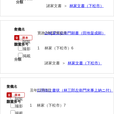
分類
諸家文書 ＞
林家文書（下松市）
内海家文書
宇野家文書
馬屋原家文書
6
文書名
年代
寛政2年[1790]2月
山城屋庄右衛門願書（田地畠成願）
梅村明文書
閲覧
請求番号
数量
1
林家（下松市）6
浦家文書
撮影
掲載
江浪家文書
分類
諸家文書 ＞
林家文書（下松市）
惠本家文書
恵良宏収集文書
7
文書名
年代
相木家文書
丑年12月1日
口羽衛士書状（林三郎左衛門米事上納ニ付）
大田家文書
閲覧
請求番号
数量
1
林家（下松市）7
撮影
大谷家文書
掲載