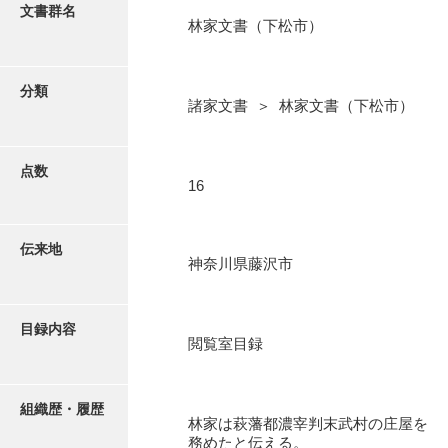
更新履歴
文書群名
林家文書（下松市）
阿川家文書
絵図・地図
阿川毛利家文書
分類
諸家文書 ＞ 林家文書（下松市）
朝倉家文書
写真・絵はがき
厚母家文書
点数
近代刊行写真帳類
16
阿野家文書
安部家文書
ポスター・リーフレット
伝来地
神奈川県藤沢市
雨村家文書
高画質画像ダウンロード
荒瀬家文書
目録内容
荒瀬家文書（防府市）
閲覧室目録
有福家文書
組織歴・履歴
有馬家文書
林家は萩藩都濃宰判末武村の庄屋を
務めたと伝える。