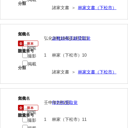
分類
岡本家文書（周防大島町）
諸家文書 ＞
林家文書（下松市）
小川家文書
小川五郎収集史料
10
文書名
年代
尾崎家文書
弘化3年[1846]12月21日
吉敷頼母子銀受取覚
閲覧
尾崎家文書（防府市）
請求番号
数量
1
林家（下松市）10
撮影
小沢家文書（阿東町）
掲載
分類
小沢太郎文書
諸家文書 ＞
林家文書（下松市）
小田家文書（山口市吉敷）
小田家文書（柳井市金屋）
11
文書名
年代
小田家文書（柳井市和田）
壬申年2月2日
印判外受取覚
閲覧
小田家文書（山口市下小鯖）
請求番号
数量
1
林家（下松市）11
撮影
小野家文書