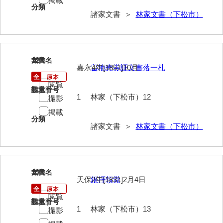
掲載
分類
影山家文書
諸家文書 ＞
林家文書（下松市）
鹿島家文書
梶山家文書
12
文書名
年代
嘉永4年[1851]10月
畠地売券証文書落一札
鍛冶利吉文書
閲覧
片岡トミ子自作農地木札
請求番号
数量
1
林家（下松市）12
撮影
堅田家文書（一般郷土伝来）
掲載
分類
堅田家文書（山口市）
諸家文書 ＞
林家文書（下松市）
堅田家文書（山口市２）
片山家文書（阿東町）
13
文書名
年代
天保2年[1831]2月4日
銀拝領覚
片山家文書（下関市豊浦）
閲覧
片山家文書（美和町）
請求番号
数量
1
林家（下松市）13
撮影
月輪寺文書