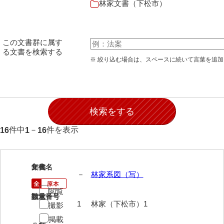
林家文書（下松市）
石田家文書（徳山市）
石田家文書（山口市）
この文書群に属す
和泉家文書
る文書を検索する
※ 絞り込む場合は、スペースに続いて言葉を追
市川家文書
市川家文書(千葉県)
市原家文書
厳島神社祭礼堅田中組水上会講文書
件中
－
件を表示
16
1
16
厳島神社念仏踊堅田下組流田会講文書
出羽家文書
1
文書名
年代
－
林家系図（写）
一宝家文書
閲覧
請求番号
数量
伊藤家文書（須佐町）
1
林家（下松市）1
撮影
伊藤家文書（山口市）
掲載