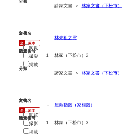
分類
諸家文書 ＞
林家文書（下松市）
伊藤家文書（宇部市）
井上一親文書
井上家文書（宇部市）
2
文書名
年代
－
林先祖之霊
井上家文書（大和町）
閲覧
請求番号
数量
井上家文書（防府市）
1
林家（下松市）2
撮影
井上家文書（徳山市）
掲載
分類
諸家文書 ＞
林家文書（下松市）
井上勉家文書（大和町）
井下家文書（埼玉県）
井原家文書
3
文書名
年代
－
屋敷指図（家相図）
今井家文書
閲覧
請求番号
数量
今川家文書
1
林家（下松市）3
撮影
掲載
入江九一文書