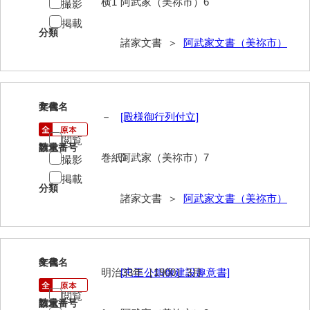
横1
阿武家（美祢市）6
撮影
岡本家文書（周防大島町）
掲載
分類
小川家文書
諸家文書 ＞
阿武家文書（美祢市）
小川五郎収集史料
尾崎家文書
7
文書名
年代
尾崎家文書（防府市）
－
[殿様御行列付立]
閲覧
小沢家文書（阿東町）
請求番号
数量
巻紙1
阿武家（美祢市）7
撮影
小沢太郎文書
掲載
分類
小田家文書（山口市吉敷）
諸家文書 ＞
阿武家文書（美祢市）
小田家文書（柳井市金屋）
小田家文書（柳井市和田）
8
文書名
年代
明治33年［1900］3月
[忠正公銅像建設趣意書]
小田家文書（山口市下小鯖）
閲覧
小野家文書
請求番号
数量