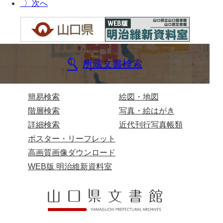
坂本自治会文書
〉
佐川家文書（平生町佐合島）
佐川家文書（大島町）
桜井家文書
所蔵文書検索
桜井家文書（宇部市）
櫻井家文書（山口市）
簡易検索
絵図・地図
階層検索
写真・絵はがき
佐倉谷家文書
詳細検索
近代刊行写真帳類
佐々木家文書（美祢市）
ポスター・リーフレット
高画質画像ダウンロード
佐々木家文書（山口市）
WEB版 明治維新資料室
佐々木家文書
佐々木均文書
佐世家文書