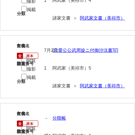
1
阿武家（美祢市）4
撮影
大中家文書
掲載
分類
大中家文書（神奈川県）
諸家文書 ＞
阿武家文書（美祢市）
大野毛利家文書
大村益次郎文書
5
文書名
年代
大本氏収集文書
7月2日
[忠愛公公武周旋ニ付御沙汰書写]
岡家文書（福栄村）
閲覧
請求番号
数量
1
阿武家（美祢市）5
撮影
岡家文書（周南市）
掲載
分類
岡田家文書（徳地町）
諸家文書 ＞
阿武家文書（美祢市）
岡田家文書（萩市）
岡田学収集史料
6
文書名
年代
岡藤家文書
－
分限帳
閲覧
岡本家文書（島根県）
請求番号
数量