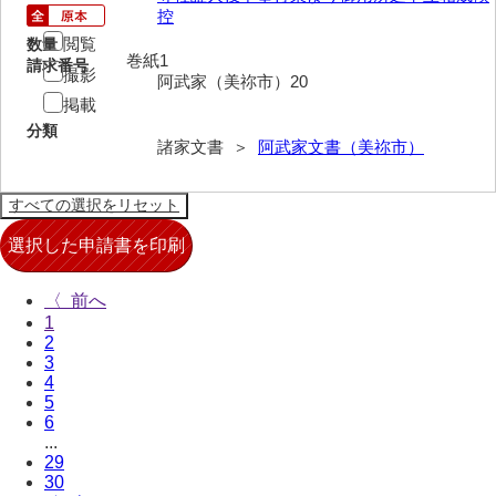
控
兄部家文書
閲覧
数量
巻紙1
請求番号
撮影
興隆寺文書
阿武家（美祢市）20
掲載
小嶋家文書
分類
諸家文書 ＞
阿武家文書（美祢市）
御所河内大堤水子中文書
小山家文書
近藤清石文庫
雑賀家文書
〈
1
斉藤家文書（山口市）
2
3
斉藤家文書（徳地町）
4
5
佐伯隆収集史料
6
...
坂田軍一文書
29
30