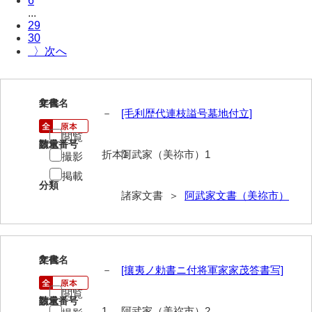
6
...
岩崎家文書（秋芳町）
29
30
岩崎家文書（鹿野町）
〉
岩見博幸収集史料
上田家文書（防府市）
1
文書名
年代
－
[毛利歴代連枝謚号墓地付立]
上田家文書（横浜市）
閲覧
請求番号
数量
上野竹逸文書
折本1
阿武家（美祢市）1
撮影
掲載
上松氏収集文書
分類
諸家文書 ＞
阿武家文書（美祢市）
氏本家文書
宇多田家文書
内田家文書（豊中市）
2
文書名
年代
－
[攘夷ノ勅書ニ付将軍家家茂答書写]
内田家文書（防府市）
閲覧
請求番号
数量
1
阿武家（美祢市）2
内田伸採拓史料