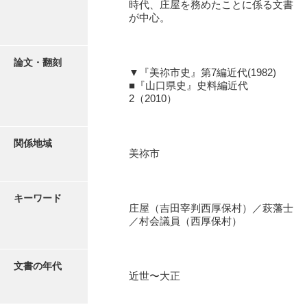
時代、庄屋を務めたことに係る文書
石田家文書（徳山市）
が中心。
石田家文書（山口市）
和泉家文書
論文・翻刻
▼『美祢市史』第7編近代(1982)
■『山口県史』史料編近代
市川家文書
2（2010）
市川家文書(千葉県)
市原家文書
関係地域
美祢市
厳島神社祭礼堅田中組水上会講文書
厳島神社念仏踊堅田下組流田会講文書
キーワード
庄屋（吉田宰判西厚保村）／萩藩士
出羽家文書
／村会議員（西厚保村）
一宝家文書
文書の年代
伊藤家文書（須佐町）
近世〜大正
伊藤家文書（山口市）