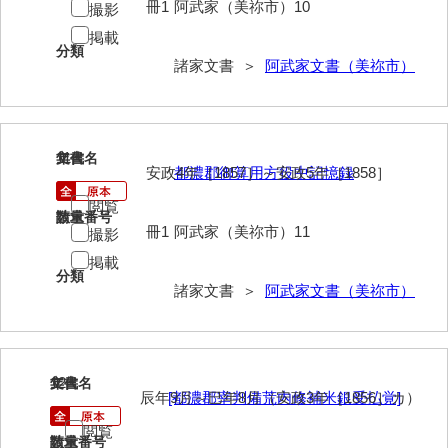
冊1
阿武家（美祢市）10
撮影
勝間田家文書
掲載
分類
諸家文書 ＞
阿武家文書（美祢市）
桂家文書（防府市）
桂家文書（宇部市1）
桂家文書（宇部市2）
11
文書名
年代
安政4年［1857］～安政5年［1858］
都濃郡御算用方役中記憶録
桂家文書（下関市長府）
閲覧
請求番号
数量
桂家文書（大阪市）
冊1
阿武家（美祢市）11
撮影
門井家文書
掲載
分類
諸家文書 ＞
阿武家文書（美祢市）
金津家文書
金谷家文書
金子家文書
12
文書名
年代
辰年9月～巳年8月（安政3年［1856］カ）
[都濃郡宰判備荒内修補米銀受払覚]
兼重家文書
閲覧
請求番号
数量