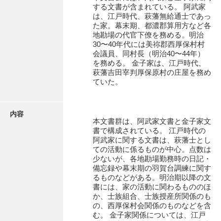
有光家文書
する文書が含まれている。 阿武家
は、江戸時代、萩藩無給通士であっ
阿武家文書（山口市）
た家。幕末期、都濃郡算用方など各
地勘場の代官下僚を務める。明治
阿武家文書（美祢市）
30〜40年代には美祢郡西厚保村村
会議員、同村長（明治40〜44年）
阿武家文書(美祢市２)
を務める。 金子家は、江戸時代、
萩藩吉田宰判厚保原村の庄屋を務め
阿武孝太郎文書
ていた。
飯田家文書
内容
飯田家文書（福岡県）
本文書群は、阿武家文書と金子家文
書で構成されている。 江戸時代の
池田家文書
阿武家に関する文書は、萩藩士とし
ての活動に係るものが中心。点数は
池田邦夫所蔵文書
少ないが、各地勘場勤務時の日記・
備忘録や幕末期の羽賀台調練に関す
石井丈若撮影写真
るものなどがある。明治期以降の文
書には、家の活動に関わるもののほ
石川家文書
か、士族組合、士族授産所関係のも
の、西厚保村会関係のものなどを含
石川卓美文庫
む。 金子家関係については、江戸