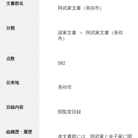
更新履歴
文書群名
阿武家文書（美祢市）
阿川家文書
絵図・地図
阿川毛利家文書
分類
諸家文書 ＞ 阿武家文書（美祢
朝倉家文書
写真・絵はがき
市）
厚母家文書
近代刊行写真帳類
阿野家文書
点数
582
安部家文書
ポスター・リーフレット
雨村家文書
伝来地
美祢市
高画質画像ダウンロード
荒瀬家文書
荒瀬家文書（防府市）
目録内容
閲覧室目録
有福家文書
有馬家文書
組織歴・履歴
本文書群には、阿武家と金子家に関