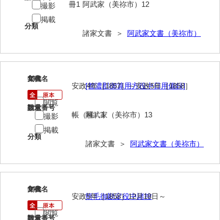
兼田家文書
冊1
阿武家（美祢市）12
撮影
掲載
上村家文書
分類
諸家文書 ＞
阿武家文書（美祢市）
上矢田井手文書
嘉村家文書
亀田家文書
13
文書名
年代
安政4年［1857］～安政5年［1858］
[都濃郡御算用方役中日用備録]
賀屋家文書
閲覧
請求番号
数量
河北家文書
帳（横）1
阿武家（美祢市）13
撮影
掲載
河崎家文書
分類
諸家文書 ＞
阿武家文書（美祢市）
河崎家文書（旧神代村）
河田家文書
河野家文書（美祢市）
14
文書名
年代
安政5年［1858］12月18日～
熊毛御勘定役中諸控
河野英男収集資料
閲覧
請求番号
数量