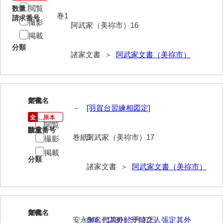
閲覧
数量
清末毛利家文書
巻1
請求番号
撮影
阿武家（美祢市）16
口羽家文書
掲載
国司家文書
分類
諸家文書 ＞
阿武家文書（美祢市）
国光家文書
国守家文書
17
文書名
年代
国行家文書
－
[羽賀台習練相図定]
熊谷家文書
閲覧
請求番号
数量
巻紙1
阿武家（美祢市）17
撮影
熊谷家文書（山口市）
掲載
分類
熊野家文書（防府市）
諸家文書 ＞
阿武家文書（美祢市）
蔵田家文書
倉橋家文書
18
文書名
年代
栗林家文書
安永9年［1780］9月27日
御名代其外於于時之人張定其外