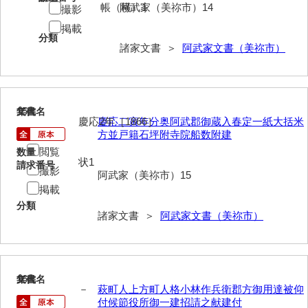
神田一・二宮関係文書
帳（横）1
阿武家（美祢市）14
撮影
掲載
神本正律文書
分類
諸家文書 ＞
阿武家文書（美祢市）
岸浩文庫
岸村家文書
15
木津屋家文書
文書名
年代
慶応2年［1866］
慶応二寅年分奥阿武郡御蔵入春定一紙大括米
方並戸籍石坪附寺院船数附建
木梨家文書
閲覧
数量
状1
木原家文書
請求番号
撮影
阿武家（美祢市）15
掲載
木部家文書
分類
諸家文書 ＞
阿武家文書（美祢市）
木村家文書
木村家文書（山口市）
木村一人文書
16
文書名
年代
－
萩町人上方町人格小林作兵衛郡方御用達被仰
清川家文書
付候節役所御一建招請之献建付