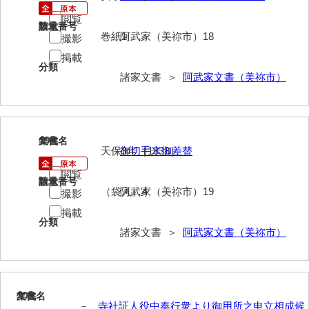
来栖家文書
閲覧
請求番号
数量
巻紙1
阿武家（美祢市）18
撮影
桑木正道収集史料
掲載
分類
桑原舳一収集史料
諸家文書 ＞
阿武家文書（美祢市）
原始院文書
劔持家文書
19
文書名
年代
小泉家文書
天保9年［1838］
御切手米御差替
閲覧
高家文書
請求番号
数量
（袋入）4
阿武家（美祢市）19
撮影
甲谷家文書
掲載
分類
河内山家文書
諸家文書 ＞
阿武家文書（美祢市）
河野家文書（山口市）
河野家文書（藤沢市）
20
文書名
年代
－
寺社証人役中奉行衆より御用所之申立相成候
香原家文書