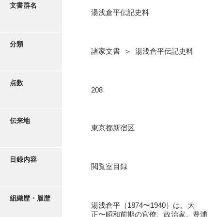
更新履歴
文書群名
湯浅倉平伝記史料
阿川家文書
絵図・地図
阿川毛利家文書
分類
諸家文書 ＞ 湯浅倉平伝記史料
朝倉家文書
写真・絵はがき
厚母家文書
点数
近代刊行写真帳類
208
阿野家文書
安部家文書
ポスター・リーフレット
伝来地
東京都新宿区
雨村家文書
高画質画像ダウンロード
荒瀬家文書
目録内容
荒瀬家文書（防府市）
閲覧室目録
有福家文書
組織歴・履歴
有馬家文書
湯浅倉平（1874〜1940）は、大
正〜昭和前期の官僚、政治家。豊浦