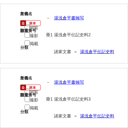
岩崎家文書（秋芳町）
2
文書名
年代
－
湯浅倉平書翰写
岩崎家文書（鹿野町）
閲覧
岩見博幸収集史料
請求番号
数量
冊1
湯浅倉平伝記史料2
撮影
上田家文書（防府市）
掲載
分類
諸家文書 ＞
湯浅倉平伝記史料
上田家文書（横浜市）
上野竹逸文書
上松氏収集文書
3
文書名
年代
－
湯浅倉平書翰写
氏本家文書
閲覧
請求番号
数量
宇多田家文書
冊1
湯浅倉平伝記史料3
撮影
内田家文書（豊中市）
掲載
分類
諸家文書 ＞
湯浅倉平伝記史料
内田家文書（防府市）
内田伸採拓史料