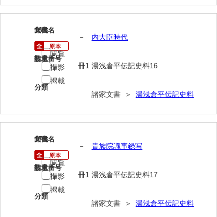
神田一・二宮関係文書
神本正律文書
16
文書名
年代
－
内大臣時代
岸浩文庫
閲覧
請求番号
数量
岸村家文書
冊1
湯浅倉平伝記史料16
撮影
木津屋家文書
掲載
分類
諸家文書 ＞
湯浅倉平伝記史料
木梨家文書
木原家文書
木部家文書
17
文書名
年代
－
貴族院議事録写
木村家文書
閲覧
請求番号
数量
木村家文書（山口市）
冊1
湯浅倉平伝記史料17
撮影
木村一人文書
掲載
分類
諸家文書 ＞
湯浅倉平伝記史料
清川家文書