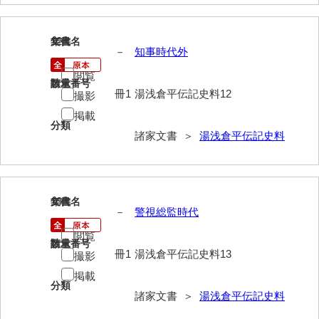
勝間田家文書
12
文書名
年代
桂家文書（防府市）
－
知事時代外
閲覧
桂家文書（宇部市1）
請求番号
数量
冊1
湯浅倉平伝記史料12
撮影
桂家文書（宇部市2）
掲載
分類
桂家文書（下関市長府）
諸家文書 ＞
湯浅倉平伝記史料
桂家文書（大阪市）
門井家文書
13
文書名
年代
－
警視総監時代
金津家文書
閲覧
金谷家文書
請求番号
数量
冊1
湯浅倉平伝記史料13
撮影
金子家文書
掲載
分類
兼重家文書
諸家文書 ＞
湯浅倉平伝記史料