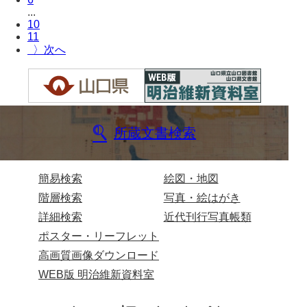
...
兄部家文書
10
11
興隆寺文書
〉
小嶋家文書
御所河内大堤水子中文書
小山家文書
所蔵文書検索
近藤清石文庫
簡易検索
絵図・地図
雑賀家文書
階層検索
写真・絵はがき
斉藤家文書（山口市）
詳細検索
近代刊行写真帳類
斉藤家文書（徳地町）
ポスター・リーフレット
高画質画像ダウンロード
佐伯隆収集史料
WEB版 明治維新資料室
坂田軍一文書