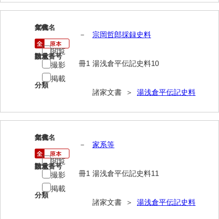
影山家文書
10
文書名
年代
鹿島家文書
－
宗岡哲郎採録史料
梶山家文書
閲覧
請求番号
数量
冊1
湯浅倉平伝記史料10
撮影
鍛冶利吉文書
掲載
分類
片岡トミ子自作農地木札
諸家文書 ＞
湯浅倉平伝記史料
堅田家文書（一般郷土伝来）
堅田家文書（山口市）
11
文書名
年代
堅田家文書（山口市２）
－
家系等
片山家文書（阿東町）
閲覧
請求番号
数量
冊1
湯浅倉平伝記史料11
撮影
片山家文書（下関市豊浦）
掲載
分類
片山家文書（美和町）
諸家文書 ＞
湯浅倉平伝記史料
月輪寺文書