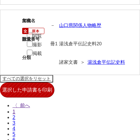
来栖家文書
桑木正道収集史料
20
文書名
年代
－
山口県関係人物略歴
桑原舳一収集史料
閲覧
請求番号
数量
冊1
湯浅倉平伝記史料20
原始院文書
撮影
掲載
劔持家文書
分類
諸家文書 ＞
湯浅倉平伝記史料
小泉家文書
高家文書
甲谷家文書
河内山家文書
〈
1
河野家文書（山口市）
2
3
河野家文書（藤沢市）
4
5
香原家文書
6