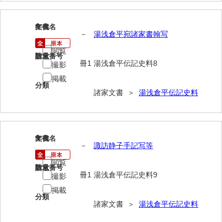
岡本家文書（周防大島町）
8
小川家文書
文書名
年代
－
湯浅倉平宛諸家書翰写
小川五郎収集史料
閲覧
請求番号
数量
冊1
湯浅倉平伝記史料8
撮影
尾崎家文書
掲載
尾崎家文書（防府市）
分類
諸家文書 ＞
湯浅倉平伝記史料
小沢家文書（阿東町）
小沢太郎文書
9
文書名
年代
小田家文書（山口市吉敷）
－
諏訪静子手記写等
小田家文書（柳井市金屋）
閲覧
請求番号
数量
冊1
湯浅倉平伝記史料9
撮影
小田家文書（柳井市和田）
掲載
小田家文書（山口市下小鯖）
分類
諸家文書 ＞
湯浅倉平伝記史料
小野家文書