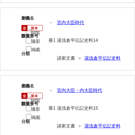
兼田家文書
上村家文書
14
文書名
年代
－
宮内大臣時代
上矢田井手文書
閲覧
嘉村家文書
請求番号
数量
冊1
湯浅倉平伝記史料14
撮影
亀田家文書
掲載
分類
賀屋家文書
諸家文書 ＞
湯浅倉平伝記史料
河北家文書
河崎家文書
15
文書名
年代
－
宮内大臣・内大臣時代
河崎家文書（旧神代村）
閲覧
河田家文書
請求番号
数量
冊1
湯浅倉平伝記史料15
撮影
河野家文書（美祢市）
掲載
分類
諸家文書 ＞
湯浅倉平伝記史料
河野英男収集資料