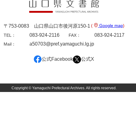
坂本自治会文書
佐川家文書（平生町佐合島）
佐川家文書（大島町）
(
Google map
)
〒753-0083 山口県山口市後河原150-1
083-924-2116
083-924-2117
TEL：
FAX：
桜井家文書
a50703@pref.yamaguchi.lg.jp
Mail：
桜井家文書（宇部市）
櫻井家文書（山口市）
公式Facebook
公式X
佐倉谷家文書
佐々木家文書（美祢市）
Copyright © Yamaguchi Prefectural Archives. All rights reserved.
佐々木家文書（山口市）
佐々木家文書
佐々木均文書
佐世家文書