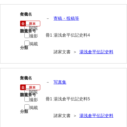
内海家文書
4
文書名
年代
－
寄稿・投稿等
宇野家文書
閲覧
請求番号
数量
馬屋原家文書
冊1
湯浅倉平伝記史料4
撮影
梅村明文書
掲載
分類
諸家文書 ＞
湯浅倉平伝記史料
浦家文書
江浪家文書
惠本家文書
5
文書名
年代
－
写真集
恵良宏収集文書
閲覧
請求番号
数量
相木家文書
冊1
湯浅倉平伝記史料5
撮影
掲載
大田家文書
分類
諸家文書 ＞
湯浅倉平伝記史料
大谷家文書