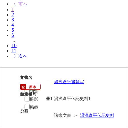
〈
伊藤家文書（宇部市）
1
2
井上一親文書
3
4
井上家文書（宇部市）
5
6
井上家文書（大和町）
...
10
井上家文書（防府市）
11
〉
井上家文書（徳山市）
井上勉家文書（大和町）
1
文書名
年代
－
湯浅倉平書翰写
井下家文書（埼玉県）
閲覧
井原家文書
請求番号
数量
冊1
湯浅倉平伝記史料1
撮影
今井家文書
掲載
分類
今川家文書
諸家文書 ＞
湯浅倉平伝記史料
入江九一文書