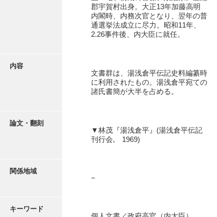
有光家文書
郡宇賀村出身。大正13年加藤高明
内閣時、内務次官となり、翌年の普
阿武家文書（山口市）
通選挙法成立に尽力。昭和11年、
2.26事件後、内大臣に就任。
阿武家文書（美祢市）
阿武家文書(美祢市２)
内容
文書群は、湯浅倉平伝記史料編纂時
阿武孝太郎文書
に利用されたもの。湯浅倉平宛ての
諸氏書簡が大半を占める。
飯田家文書
飯田家文書（福岡県）
論文・翻刻
▼林茂『湯浅倉平』(湯浅倉平伝記
池田家文書
刊行会, 1969)
池田邦夫所蔵文書
石井丈若撮影写真
関係地域
−
石川家文書
石川卓美文庫
キーワード
個人文書／政府高官（内大臣）