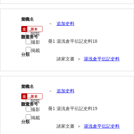
清末毛利家文書
口羽家文書
18
文書名
年代
－
追加史料
国司家文書
閲覧
請求番号
数量
国光家文書
冊1
湯浅倉平伝記史料18
撮影
掲載
国守家文書
分類
諸家文書 ＞
湯浅倉平伝記史料
国行家文書
熊谷家文書
熊谷家文書（山口市）
19
文書名
年代
－
追加史料
熊野家文書（防府市）
閲覧
請求番号
数量
蔵田家文書
冊1
湯浅倉平伝記史料19
撮影
掲載
倉橋家文書
分類
諸家文書 ＞
湯浅倉平伝記史料
栗林家文書