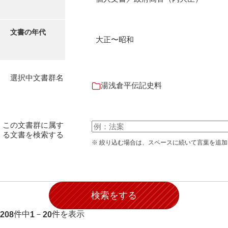
石田家文書（徳山市）
石田家文書（山口市）
文書の年代
大正〜昭和
和泉家文書
市川家文書
選択中文書群名
市川家文書(千葉県)
湯浅倉平伝記史料
市原家文書
厳島神社祭礼堅田中組水上会講文書
この文書群に属す
る文書を検索する
厳島神社念仏踊堅田下組流田会講文書
※ 絞り込む場合は、スペースに続いて言葉を追
出羽家文書
一宝家文書
伊藤家文書（須佐町）
件中
－
件を表示
208
1
20
伊藤家文書（山口市）