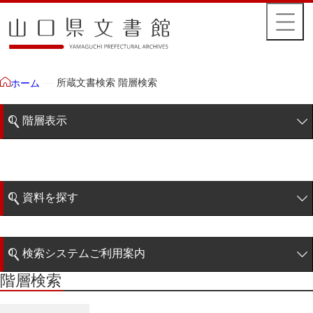
所蔵文書検索 階層検索
ホーム
階層表示
山口県文書館所蔵文書
藩政文書
資料を探す
特定歴史公文書
簡易検索
行政資料
検索システムご利用案内
諸家文書
階層検索
階層検索
検索システムの利用について
青木家文書
詳細検索
赤間家文書