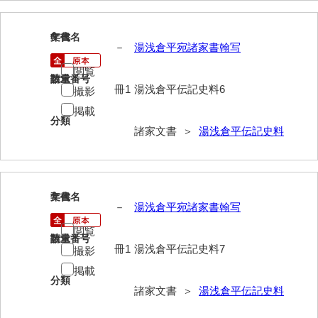
大中家文書
大中家文書（神奈川県）
6
文書名
年代
－
湯浅倉平宛諸家書翰写
大野毛利家文書
閲覧
請求番号
数量
大村益次郎文書
冊1
湯浅倉平伝記史料6
撮影
掲載
大本氏収集文書
分類
諸家文書 ＞
湯浅倉平伝記史料
岡家文書（福栄村）
岡家文書（周南市）
岡田家文書（徳地町）
7
文書名
年代
－
湯浅倉平宛諸家書翰写
岡田家文書（萩市）
閲覧
請求番号
数量
岡田学収集史料
冊1
湯浅倉平伝記史料7
撮影
掲載
岡藤家文書
分類
諸家文書 ＞
湯浅倉平伝記史料
岡本家文書（島根県）