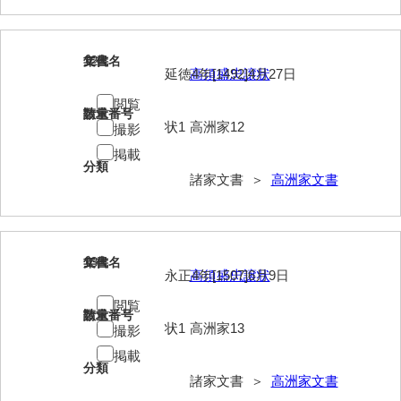
兼田家文書
上村家文書
12
文書名
年代
上矢田井手文書
延徳4年[1492]4月27日
高須盛忠譲状
嘉村家文書
閲覧
請求番号
数量
状1
高洲家12
撮影
亀田家文書
掲載
分類
賀屋家文書
諸家文書 ＞
高洲家文書
河北家文書
河崎家文書
13
文書名
年代
河崎家文書（旧神代村）
永正4年[1507]6月9日
高須盛忠譲状
閲覧
河田家文書
請求番号
数量
状1
高洲家13
撮影
河野家文書（美祢市）
掲載
分類
河野英男収集資料
諸家文書 ＞
高洲家文書