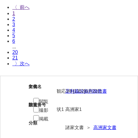
〈
岩崎家文書（秋芳町）
1
2
岩崎家文書（鹿野町）
3
4
岩見博幸収集史料
5
6
上田家文書（防府市）
...
20
上田家文書（横浜市）
21
〉
上野竹逸文書
上松氏収集文書
1
文書名
年代
観応3年[1352]6月22日
足利義詮御判御教書
氏本家文書
閲覧
宇多田家文書
請求番号
数量
状1
高洲家1
撮影
内田家文書（豊中市）
掲載
分類
内田家文書（防府市）
諸家文書 ＞
高洲家文書
内田伸採拓史料