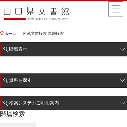
所蔵文書検索 階層検索
ホーム
階層表示
山口県文書館所蔵文書
藩政文書
資料を探す
特定歴史公文書
簡易検索
行政資料
検索システムご利用案内
諸家文書
階層検索
階層検索
検索システムの利用について
青木家文書
詳細検索
赤間家文書