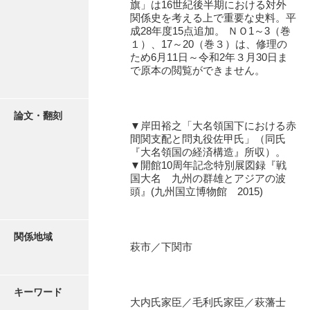
旗」は16世紀後半期における対外
石田家文書（徳山市）
関係史を考える上で重要な史料。平
成28年度15点追加。 ＮＯ1～3（巻
石田家文書（山口市）
１）、17～20（巻３）は、修理の
ため6月11日～令和2年３月30日ま
和泉家文書
で原本の閲覧ができません。
市川家文書
市川家文書(千葉県)
論文・翻刻
▼岸田裕之「大名領国下における赤
間関支配と問丸役佐甲氏」（同氏
市原家文書
『大名領国の経済構造』所収）。
▼開館10周年記念特別展図録『戦
厳島神社祭礼堅田中組水上会講文書
国大名 九州の群雄とアジアの波
頭』(九州国立博物館 2015)
厳島神社念仏踊堅田下組流田会講文書
出羽家文書
関係地域
一宝家文書
萩市／下関市
伊藤家文書（須佐町）
キーワード
伊藤家文書（山口市）
大内氏家臣／毛利氏家臣／萩藩士