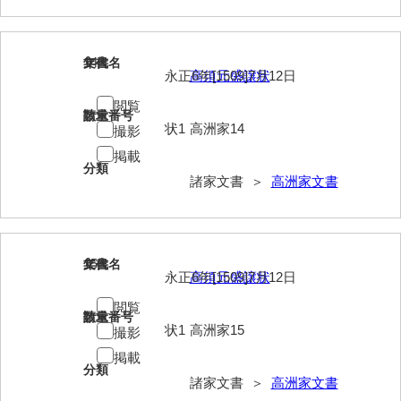
神田一・二宮関係文書
神本正律文書
14
文書名
年代
永正6年[1509]7月12日
高須元盛譲状
岸浩文庫
閲覧
岸村家文書
請求番号
数量
状1
高洲家14
撮影
木津屋家文書
掲載
分類
木梨家文書
諸家文書 ＞
高洲家文書
木原家文書
木部家文書
15
文書名
年代
永正6年[1509]7月12日
高須元盛譲状
木村家文書
閲覧
木村家文書（山口市）
請求番号
数量
状1
高洲家15
撮影
木村一人文書
掲載
分類
諸家文書 ＞
高洲家文書
清川家文書