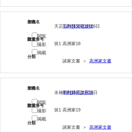
来栖家文書
桑木正道収集史料
18
文書名
年代
天正12年[1584]2月26日
毛利輝元官途状
桑原舳一収集史料
閲覧
請求番号
数量
原始院文書
状1
高洲家18
撮影
掲載
劔持家文書
分類
諸家文書 ＞
高洲家文書
小泉家文書
高家文書
甲谷家文書
19
文書名
年代
永禄8年[1565]2月23日
毛利輝元加冠状
河内山家文書
閲覧
請求番号
数量
河野家文書（山口市）
状1
高洲家19
撮影
掲載
河野家文書（藤沢市）
分類
諸家文書 ＞
高洲家文書
香原家文書