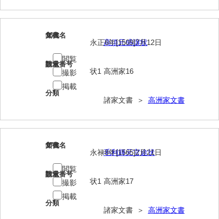
清末毛利家文書
口羽家文書
16
文書名
年代
永正6年[1509]7月12日
高須元盛譲状
国司家文書
閲覧
請求番号
数量
国光家文書
状1
高洲家16
撮影
国守家文書
掲載
分類
諸家文書 ＞
高洲家文書
国行家文書
熊谷家文書
熊谷家文書（山口市）
17
文書名
年代
永禄8年[1565]2月21日
毛利輝元官途状
熊野家文書（防府市）
閲覧
請求番号
数量
蔵田家文書
状1
高洲家17
撮影
倉橋家文書
掲載
分類
諸家文書 ＞
高洲家文書
栗林家文書