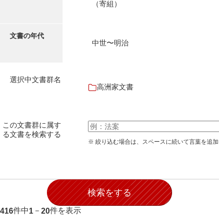
（寄組）
伊藤家文書（宇部市）
井上一親文書
文書の年代
中世〜明治
井上家文書（宇部市）
井上家文書（大和町）
選択中文書群名
井上家文書（防府市）
高洲家文書
井上家文書（徳山市）
井上勉家文書（大和町）
この文書群に属す
る文書を検索する
井下家文書（埼玉県）
※ 絞り込む場合は、スペースに続いて言葉を追
井原家文書
今井家文書
今川家文書
件中
－
件を表示
416
1
20
入江九一文書