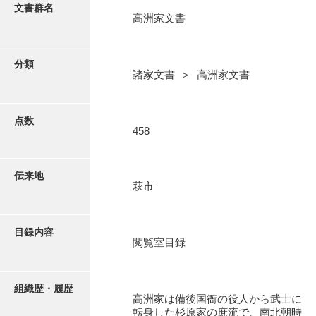
更新履歴
文書群名
高洲家文書
阿川家文書
絵図・地図
阿川毛利家文書
分類
諸家文書 ＞ 高洲家文書
朝倉家文書
写真・絵はがき
厚母家文書
点数
近代刊行写真帳類
458
阿野家文書
安部家文書
ポスター・リーフレット
伝来地
萩市
雨村家文書
高画質画像ダウンロード
荒瀬家文書
目録内容
荒瀬家文書（防府市）
閲覧室目録
有福家文書
組織歴・履歴
有馬家文書
高洲家は備後国衙の役人から武士に
転身した杉原家の庶流で、南北朝時