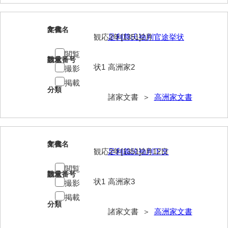
内海家文書
2
文書名
年代
観応2年[1351]2月
足利尊氏袖判官途挙状
宇野家文書
閲覧
馬屋原家文書
請求番号
数量
状1
高洲家2
撮影
梅村明文書
掲載
分類
浦家文書
諸家文書 ＞
高洲家文書
江浪家文書
惠本家文書
3
文書名
年代
観応2年[1351]2月12日
足利義詮袖判下文
恵良宏収集文書
閲覧
相木家文書
請求番号
数量
状1
高洲家3
撮影
大田家文書
掲載
分類
諸家文書 ＞
高洲家文書
大谷家文書