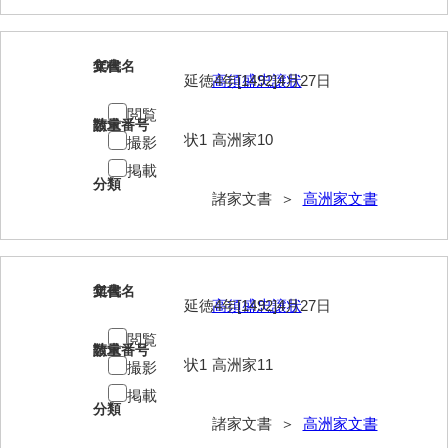
勝間田家文書
10
文書名
年代
桂家文書（防府市）
延徳4年[1492]4月27日
高須盛忠譲状
桂家文書（宇部市1）
閲覧
請求番号
数量
状1
高洲家10
撮影
桂家文書（宇部市2）
掲載
桂家文書（下関市長府）
分類
諸家文書 ＞
高洲家文書
桂家文書（大阪市）
門井家文書
11
文書名
年代
金津家文書
延徳4年[1492]4月27日
高須盛忠譲状
金谷家文書
閲覧
請求番号
数量
状1
高洲家11
撮影
金子家文書
掲載
分類
兼重家文書
諸家文書 ＞
高洲家文書