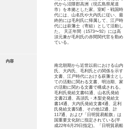
有光家文書
代から沼隈郡高洲（現広島県尾道
市）を本拠とした家。室町・戦国時
阿武家文書（山口市）
代には、山名氏や大内氏に従い、最
終的には毛利氏に帰属して、江戸時
阿武家文書（美祢市）
代には萩藩士（寄組）として活動し
た。 天正年間（1573〜92）には高
阿武家文書(美祢市２)
須元兼が毛利氏の赤間関代官を勤め
ている。
阿武孝太郎文書
飯田家文書
内容
南北朝期から近世以前における山内
飯田家文書（福岡県）
氏、大内氏、毛利氏との関係を示す
文書、江戸時代における萩藩士とし
池田家文書
ての活動に関わる文書、明治期、家
の活動に関わる文書で構成される。
池田邦夫所蔵文書
毛利氏発給文書61通、山名氏発給
文書21通、高須氏・木梨史発給文
石井丈若撮影写真
書14通、大内氏発給文書4通、足利
氏発給文書5通、その他12通、計
石川家文書
117通、および「日明貿易船旗」は
国重要文化財に指定されている(平
石川卓美文庫
成22年6月29日指定)。「日明貿易船