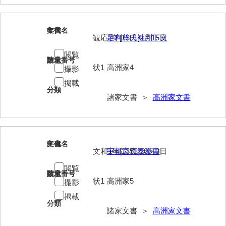
大中家文書
大中家文書（神奈川県）
4
文書名
年代
観応2年[1351]2月15日
足利尊氏袖判下文
大野毛利家文書
閲覧
請求番号
数量
大村益次郎文書
状1
高洲家4
撮影
大本氏収集文書
掲載
分類
諸家文書 ＞
高洲家文書
岡家文書（福栄村）
岡家文書（周南市）
岡田家文書（徳地町）
5
文書名
年代
文和1年[1352]10月3日
宇都宮貞泰奉書
岡田家文書（萩市）
閲覧
請求番号
数量
岡田学収集史料
状1
高洲家5
撮影
岡藤家文書
掲載
分類
諸家文書 ＞
高洲家文書
岡本家文書（島根県）