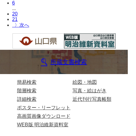
坂本自治会文書
6
...
佐川家文書（平生町佐合島）
20
21
佐川家文書（大島町）
〉
桜井家文書
桜井家文書（宇部市）
櫻井家文書（山口市）
所蔵文書検索
佐倉谷家文書
佐々木家文書（美祢市）
簡易検索
絵図・地図
階層検索
写真・絵はがき
佐々木家文書（山口市）
詳細検索
近代刊行写真帳類
佐々木家文書
ポスター・リーフレット
高画質画像ダウンロード
佐々木均文書
WEB版 明治維新資料室
佐世家文書