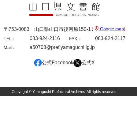
佐田家文書
佐田家文書（山口市２）
貞時家文書
(
Google map
)
〒753-0083 山口県山口市後河原150-1
083-924-2116
083-924-2117
佐藤家文書
TEL：
FAX：
a50703@pref.yamaguchi.lg.jp
Mail：
佐藤正彦収集資料
塩田家文書
公式Facebook
公式X
塩見家文書
重岡家文書
Copyright © Yamaguchi Prefectural Archives. All rights reserved.
重富家文書
重冨家文書(山口市)
志道家文書
宍戸家文書