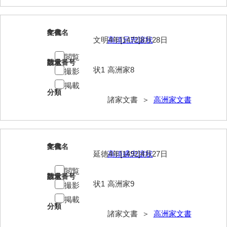
影山家文書
鹿島家文書
8
文書名
年代
文明4年[1472]8月28日
高須元忠譲状
梶山家文書
閲覧
請求番号
数量
状1
高洲家8
鍛冶利吉文書
撮影
掲載
片岡トミ子自作農地木札
分類
諸家文書 ＞
高洲家文書
堅田家文書（一般郷土伝来）
堅田家文書（山口市）
9
文書名
年代
堅田家文書（山口市２）
延徳4年[1492]4月27日
高須盛忠譲状
片山家文書（阿東町）
閲覧
請求番号
数量
状1
高洲家9
撮影
片山家文書（下関市豊浦）
掲載
片山家文書（美和町）
分類
諸家文書 ＞
高洲家文書
月輪寺文書