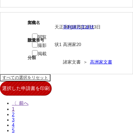
兄部家文書
興隆寺文書
20
文書名
年代
天正3年[1875]12月13日
毛利輝元官途状
小嶋家文書
閲覧
請求番号
数量
御所河内大堤水子中文書
状1
高洲家20
撮影
掲載
小山家文書
分類
諸家文書 ＞
高洲家文書
近藤清石文庫
雑賀家文書
斉藤家文書（山口市）
斉藤家文書（徳地町）
〈
1
佐伯隆収集史料
2
3
坂田軍一文書
4
5