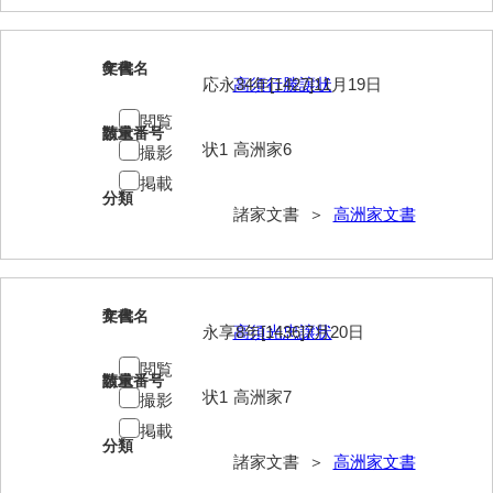
岡本家文書（周防大島町）
小川家文書
6
文書名
年代
応永34年[1427]11月19日
高須行勝譲状
小川五郎収集史料
閲覧
請求番号
数量
尾崎家文書
状1
高洲家6
撮影
掲載
尾崎家文書（防府市）
分類
諸家文書 ＞
高洲家文書
小沢家文書（阿東町）
小沢太郎文書
小田家文書（山口市吉敷）
7
文書名
年代
永享8年[1436]7月20日
高須光忠譲状
小田家文書（柳井市金屋）
閲覧
請求番号
数量
小田家文書（柳井市和田）
状1
高洲家7
撮影
掲載
小田家文書（山口市下小鯖）
分類
諸家文書 ＞
高洲家文書
小野家文書