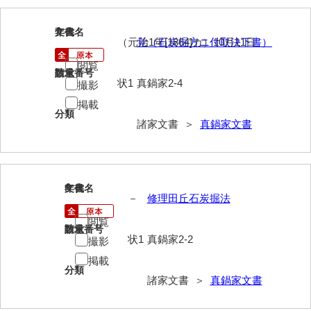
大中家文書
7
大中家文書（神奈川県）
文書名
年代
（元治1年[1864]カ）10月11日
覚（石炭掘方ニ付取決下書）
大野毛利家文書
閲覧
請求番号
数量
状1
真鍋家2-4
撮影
大村益次郎文書
掲載
大本氏収集文書
分類
諸家文書 ＞
真鍋家文書
岡家文書（福栄村）
岡家文書（周南市）
8
文書名
年代
岡田家文書（徳地町）
－
修理田丘石炭掘法
岡田家文書（萩市）
閲覧
請求番号
数量
状1
真鍋家2-2
撮影
岡田学収集史料
掲載
岡藤家文書
分類
諸家文書 ＞
真鍋家文書
岡本家文書（島根県）