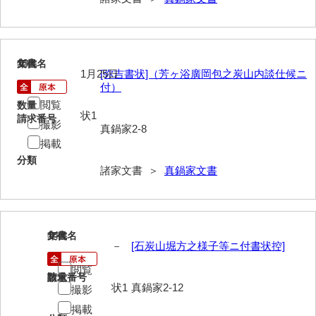
勝間田家文書
桂家文書（防府市）
13
文書名
年代
1月25日
[弥吉書状]（芳ヶ浴廣岡包之炭山内談仕候ニ
桂家文書（宇部市1）
付）
桂家文書（宇部市2）
閲覧
数量
状1
請求番号
撮影
真鍋家2-8
桂家文書（下関市長府）
掲載
桂家文書（大阪市）
分類
諸家文書 ＞
真鍋家文書
門井家文書
金津家文書
14
文書名
年代
金谷家文書
－
[石炭山堀方之様子等ニ付書状控]
金子家文書
閲覧
請求番号
数量
状1
真鍋家2-12
撮影
兼重家文書
掲載