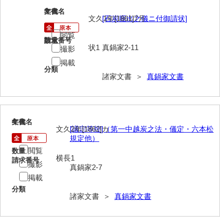
3
文書名
年代
岩崎家文書（秋芳町）
文久1年[1861]7月
[石炭掘出之儀ニ付御請状]
岩崎家文書（鹿野町）
閲覧
請求番号
数量
状1
真鍋家2-11
撮影
岩見博幸収集史料
掲載
分類
上田家文書（防府市）
諸家文書 ＞
真鍋家文書
上田家文書（横浜市）
上野竹逸文書
4
文書名
年代
上松氏収集文書
文久2年[1862]カ
[議定等控]（第一中越炭之法・儀定・六本松
規定他）
氏本家文書
閲覧
数量
横長1
請求番号
撮影
宇多田家文書
真鍋家2-7
掲載
内田家文書（豊中市）
分類
諸家文書 ＞
真鍋家文書
内田家文書（防府市）
内田伸採拓史料