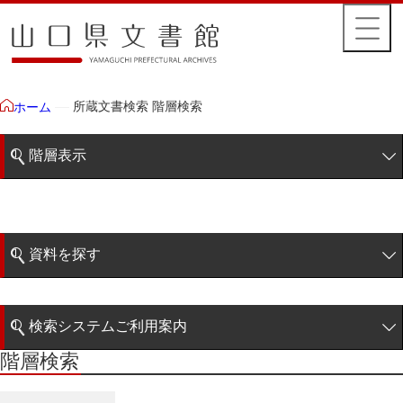
所蔵文書検索 階層検索
ホーム
階層表示
山口県文書館所蔵文書
藩政文書
資料を探す
特定歴史公文書
簡易検索
行政資料
検索システムご利用案内
諸家文書
階層検索
階層検索
検索システムの利用について
青木家文書
詳細検索
赤間家文書