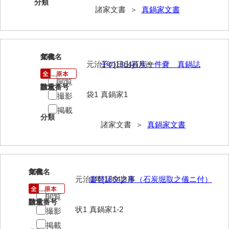
兼田家文書
分類
諸家文書 ＞
真鍋家文書
上村家文書
上矢田井手文書
15
文書名
年代
嘉村家文書
元治1年[1864]4月改
子の日山石炭一件嚢 真鍋誌
亀田家文書
閲覧
請求番号
数量
袋1
真鍋家1
撮影
賀屋家文書
掲載
分類
河北家文書
諸家文書 ＞
真鍋家文書
河崎家文書
河崎家文書（旧神代村）
16
文書名
年代
河田家文書
元治1年[1864]8月
書替証文之事（石炭堀取之儀ニ付）
河野家文書（美祢市）
閲覧
請求番号
数量
状1
真鍋家1-2
撮影
河野英男収集資料
掲載