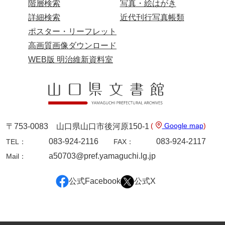
階層検索
写真・絵はがき
兄部家文書
詳細検索
近代刊行写真帳類
ポスター・リーフレット
興隆寺文書
高画質画像ダウンロード
小嶋家文書
WEB版 明治維新資料室
御所河内大堤水子中文書
小山家文書
近藤清石文庫
(
Google map
)
〒753-0083 山口県山口市後河原150-1
雑賀家文書
083-924-2116
083-924-2117
TEL：
FAX：
斉藤家文書（山口市）
a50703@pref.yamaguchi.lg.jp
Mail：
斉藤家文書（徳地町）
公式Facebook
公式X
佐伯隆収集史料
坂田軍一文書