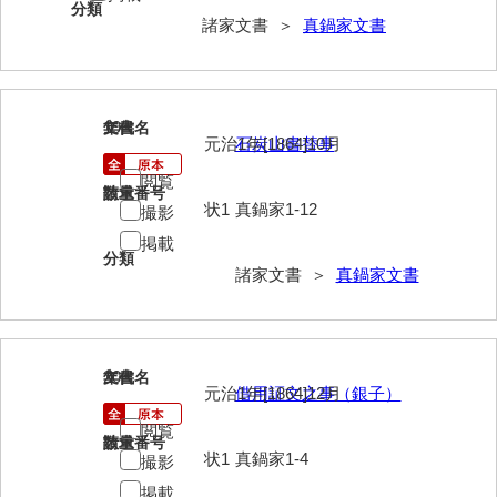
分類
清末毛利家文書
諸家文書 ＞
真鍋家文書
口羽家文書
国司家文書
19
文書名
年代
元治1年[1864]10月
石炭山書替事
国光家文書
閲覧
国守家文書
請求番号
数量
状1
真鍋家1-12
撮影
国行家文書
掲載
分類
熊谷家文書
諸家文書 ＞
真鍋家文書
熊谷家文書（山口市）
熊野家文書（防府市）
20
文書名
年代
元治1年[1864]12月
借用証文之事（銀子）
蔵田家文書
閲覧
倉橋家文書
請求番号
数量
状1
真鍋家1-4
撮影
栗林家文書
掲載