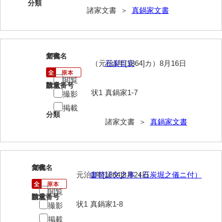
分類
神田一・二宮関係文書
諸家文書 ＞
真鍋家文書
神本正律文書
岸浩文庫
17
文書名
年代
岸村家文書
（元治1年[1864]カ）8月16日
石炭目安
閲覧
木津屋家文書
請求番号
数量
状1
真鍋家1-7
撮影
木梨家文書
掲載
分類
木原家文書
諸家文書 ＞
真鍋家文書
木部家文書
木村家文書
18
文書名
年代
木村家文書（山口市）
元治1年[1864]8月24日
書替証文之事（石炭堀之儀ニ付）
閲覧
木村一人文書
請求番号
数量
状1
真鍋家1-8
撮影
清川家文書
掲載