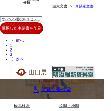
分類
諸家文書 ＞
真鍋家文書
来栖家文書
桑木正道収集史料
桑原舳一収集史料
原始院文書
〈
劔持家文書
1
2
小泉家文書
3
〉
高家文書
甲谷家文書
河内山家文書
所蔵文書検索
河野家文書（山口市）
河野家文書（藤沢市）
簡易検索
絵図・地図
香原家文書