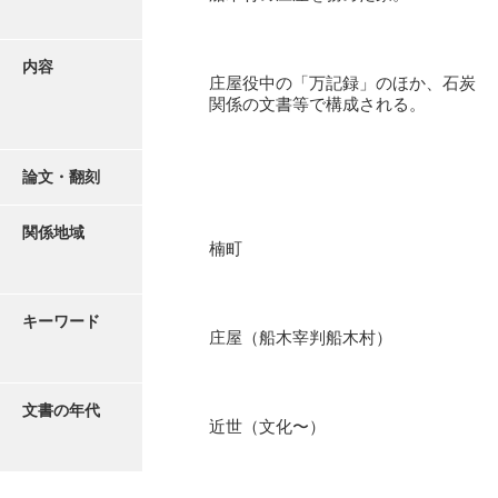
有光家文書
阿武家文書（山口市）
内容
庄屋役中の「万記録」のほか、石炭
阿武家文書（美祢市）
関係の文書等で構成される。
阿武家文書(美祢市２)
阿武孝太郎文書
論文・翻刻
飯田家文書
関係地域
楠町
飯田家文書（福岡県）
池田家文書
キーワード
庄屋（船木宰判船木村）
池田邦夫所蔵文書
石井丈若撮影写真
文書の年代
近世（文化〜）
石川家文書
石川卓美文庫