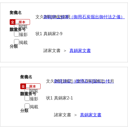
内海家文書
5
文書名
年代
文久2年[1862]10月
御願申上候事（御用石炭掘出御付法之儀）
宇野家文書
閲覧
請求番号
数量
馬屋原家文書
状1
真鍋家2-9
撮影
掲載
梅村明文書
分類
諸家文書 ＞
真鍋家文書
浦家文書
江浪家文書
惠本家文書
6
文書名
年代
文久2年[1862]（文久3年[1863]）1月
御請規定（御用石炭掘出ニ付）
恵良宏収集文書
閲覧
請求番号
数量
相木家文書
状1
真鍋家2-1
撮影
掲載
大田家文書
分類
諸家文書 ＞
真鍋家文書
大谷家文書