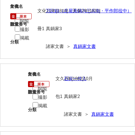
1
文書名
年代
伊藤家文書（宇部市）
文化11年[1814]～天保2年[1831]
万記録（庄屋真鍋与三兵衛・平作郎役中）
井上一親文書
閲覧
請求番号
数量
冊1
真鍋家3
撮影
井上家文書（宇部市）
掲載
井上家文書（大和町）
分類
諸家文書 ＞
真鍋家文書
井上家文書（防府市）
井上家文書（徳山市）
2
文書名
年代
井上勉家文書（大和町）
文久2年[1862]10月
石炭一件入
井下家文書（埼玉県）
閲覧
請求番号
数量
包1
真鍋家2
撮影
井原家文書
掲載
今井家文書
分類
諸家文書 ＞
真鍋家文書
今川家文書
入江九一文書