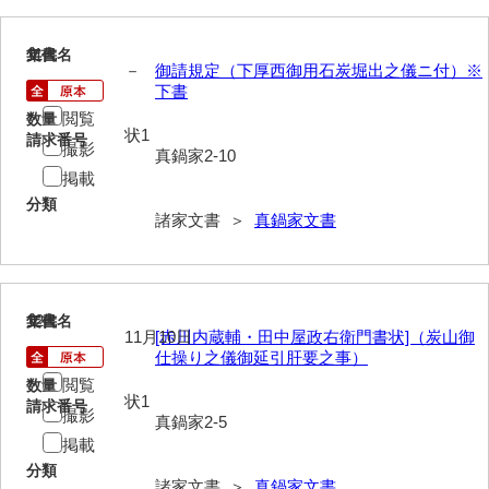
影山家文書
11
文書名
年代
鹿島家文書
－
御請規定（下厚西御用石炭堀出之儀ニ付）※
下書
梶山家文書
閲覧
数量
状1
請求番号
撮影
鍛冶利吉文書
真鍋家2-10
掲載
片岡トミ子自作農地木札
分類
諸家文書 ＞
真鍋家文書
堅田家文書（一般郷土伝来）
堅田家文書（山口市）
堅田家文書（山口市２）
12
文書名
年代
11月10日
[赤川内蔵輔・田中屋政右衛門書状]（炭山御
仕操り之儀御延引肝要之事）
片山家文書（阿東町）
閲覧
数量
片山家文書（下関市豊浦）
状1
請求番号
撮影
真鍋家2-5
片山家文書（美和町）
掲載
分類
月輪寺文書
諸家文書 ＞
真鍋家文書