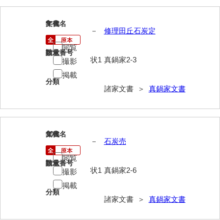
岡本家文書（周防大島町）
9
文書名
年代
小川家文書
－
修理田丘石炭定
小川五郎収集史料
閲覧
請求番号
数量
状1
真鍋家2-3
撮影
尾崎家文書
掲載
分類
尾崎家文書（防府市）
諸家文書 ＞
真鍋家文書
小沢家文書（阿東町）
小沢太郎文書
10
文書名
年代
小田家文書（山口市吉敷）
－
石炭売
小田家文書（柳井市金屋）
閲覧
請求番号
数量
状1
真鍋家2-6
撮影
小田家文書（柳井市和田）
掲載
分類
小田家文書（山口市下小鯖）
諸家文書 ＞
真鍋家文書
小野家文書