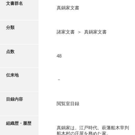
更新履歴
文書群名
真鍋家文書
阿川家文書
絵図・地図
阿川毛利家文書
分類
諸家文書 ＞ 真鍋家文書
朝倉家文書
写真・絵はがき
厚母家文書
点数
近代刊行写真帳類
48
阿野家文書
安部家文書
ポスター・リーフレット
伝来地
－
雨村家文書
高画質画像ダウンロード
荒瀬家文書
目録内容
荒瀬家文書（防府市）
閲覧室目録
有福家文書
組織歴・履歴
有馬家文書
真鍋家は、江戸時代、萩藩船木宰判
船木村の庄屋を務めた家。