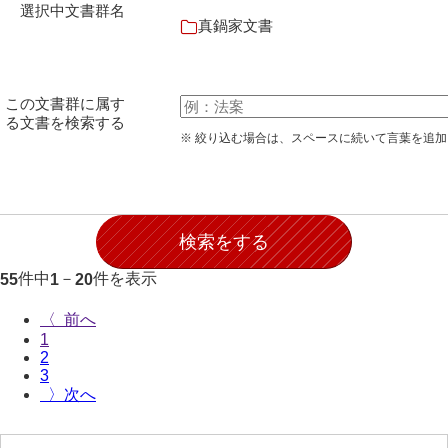
選択中文書群名
石田家文書（徳山市）
真鍋家文書
石田家文書（山口市）
和泉家文書
この文書群に属す
る文書を検索する
市川家文書
※ 絞り込む場合は、スペースに続いて言葉を追
市川家文書(千葉県)
市原家文書
厳島神社祭礼堅田中組水上会講文書
件中
－
件を表示
55
1
20
厳島神社念仏踊堅田下組流田会講文書
出羽家文書
〈
1
一宝家文書
2
3
伊藤家文書（須佐町）
〉
伊藤家文書（山口市）