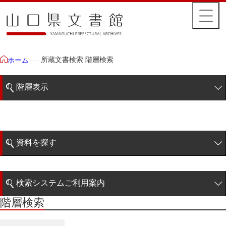
所蔵文書検索 階層検索
ホーム
階層表示
山口県文書館所蔵文書
藩政文書
資料を探す
特定歴史公文書
簡易検索
行政資料
検索システムご利用案内
諸家文書
階層検索
階層検索
検索システムの利用について
青木家文書
詳細検索
赤間家文書