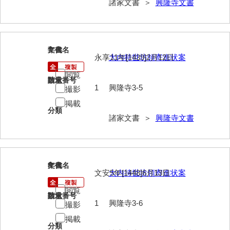
諸家文書 ＞
興隆寺文書
岡本家文書（周防大島町）
小川家文書
小川五郎収集史料
7
文書名
年代
永享11年[1439]2月12日
大内持世坊領寄進状案
尾崎家文書
閲覧
請求番号
数量
尾崎家文書（防府市）
1
興隆寺3-5
撮影
掲載
小沢家文書（阿東町）
分類
諸家文書 ＞
興隆寺文書
小沢太郎文書
小田家文書（山口市吉敷）
小田家文書（柳井市金屋）
8
文書名
年代
文安5年[1448]6月13日
大内持世坊領寄進状案
小田家文書（柳井市和田）
閲覧
請求番号
数量
1
興隆寺3-6
小田家文書（山口市下小鯖）
撮影
掲載
小野家文書
分類