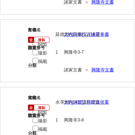
諸家文書 ＞
興隆寺文書
影山家文書
鹿島家文書
9
文書名
年代
梶山家文書
延徳2年[1490]11月4日
大内氏奉行人連署奉書
鍛冶利吉文書
閲覧
請求番号
数量
1
興隆寺3-7
撮影
片岡トミ子自作農地木札
掲載
堅田家文書（一般郷土伝来）
分類
諸家文書 ＞
興隆寺文書
堅田家文書（山口市）
堅田家文書（山口市２）
10
文書名
年代
片山家文書（阿東町）
永享9年[1437]2月12日
大内持世坊領寄進状案
片山家文書（下関市豊浦）
閲覧
請求番号
数量
1
興隆寺3-8
撮影
片山家文書（美和町）
掲載
月輪寺文書
分類