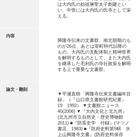
有光家文書
は大内氏の始祖琳聖太子創建とい
い、中世には大内氏の氏寺として栄
阿武家文書（山口市）
える。
阿武家文書（美祢市）
内容
阿武家文書(美祢市２)
興隆寺伝来の文書群。南北朝期のも
のが26点、あとは室町時代以降の
阿武孝太郎文書
もの。大内氏の支配体制と精神世界
を解明するものとして、また大内氏
飯田家文書
を継承した毛利氏の寺社政策を解明
する上で重要な文書群。
飯田家文書（福岡県）
池田家文書
論文・翻刻
▼平瀬直樹「興隆寺伝来文書編年目
池田邦夫所蔵文書
録」（『山口県文書館研究紀要』
19 1992） ▼文書館ニュース
石井丈若撮影写真
40(2006) ▼『大内文化と北九州』
(北九州市立自然史・歴史博物館
石川家文書
2011) ■『防長史学 付録』(マツノ
書店、1983) ■『防府史料第5輯 氷
石川卓美文庫
上山興隆寺文書』(防府史料保存