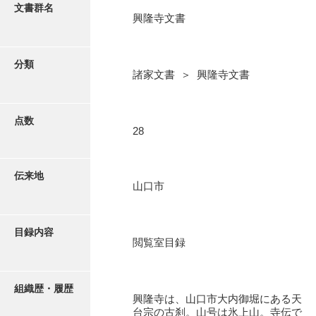
更新履歴
文書群名
興隆寺文書
阿川家文書
絵図・地図
阿川毛利家文書
分類
諸家文書 ＞ 興隆寺文書
朝倉家文書
写真・絵はがき
厚母家文書
点数
近代刊行写真帳類
28
阿野家文書
安部家文書
ポスター・リーフレット
伝来地
山口市
雨村家文書
高画質画像ダウンロード
荒瀬家文書
目録内容
荒瀬家文書（防府市）
閲覧室目録
有福家文書
組織歴・履歴
有馬家文書
興隆寺は、山口市大内御堀にある天
台宗の古刹。山号は氷上山。寺伝で