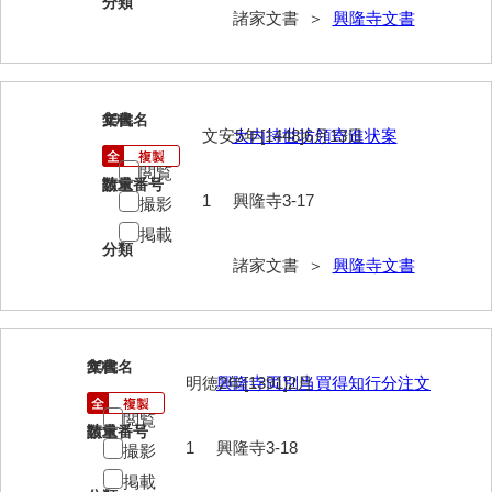
分類
諸家文書 ＞
興隆寺文書
来栖家文書
桑木正道収集史料
桑原舳一収集史料
19
文書名
年代
文安5年[1448]6月13日
大内持世坊領寄進状案
原始院文書
閲覧
請求番号
数量
劔持家文書
1
興隆寺3-17
撮影
掲載
小泉家文書
分類
諸家文書 ＞
興隆寺文書
高家文書
甲谷家文書
河内山家文書
20
文書名
年代
明徳2年[1391]2月
興隆寺両別当買得知行分注文
河野家文書（山口市）
閲覧
請求番号
数量
河野家文書（藤沢市）
1
興隆寺3-18
撮影
掲載
香原家文書