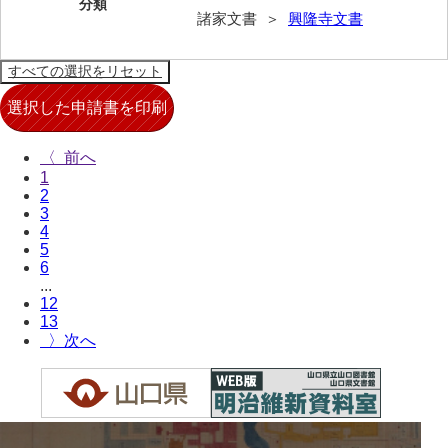
分類
諸家文書 ＞
興隆寺文書
兄部家文書
興隆寺文書
小嶋家文書
御所河内大堤水子中文書
〈
1
小山家文書
2
3
近藤清石文庫
4
5
雑賀家文書
6
...
斉藤家文書（山口市）
12
13
斉藤家文書（徳地町）
〉
佐伯隆収集史料
坂田軍一文書