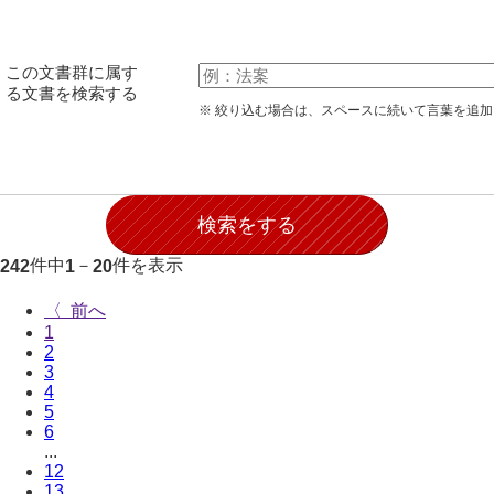
伊藤家文書（宇部市）
井上一親文書
この文書群に属す
る文書を検索する
井上家文書（宇部市）
※ 絞り込む場合は、スペースに続いて言葉を追
井上家文書（大和町）
井上家文書（防府市）
井上家文書（徳山市）
件中
－
件を表示
242
1
20
井上勉家文書（大和町）
〈
井下家文書（埼玉県）
1
2
井原家文書
3
4
今井家文書
5
6
今川家文書
...
12
入江九一文書
13