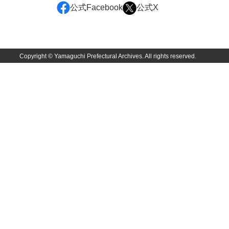
佐田家文書
公式Facebook
公式X
佐田家文書（山口市２）
貞時家文書
Copyright © Yamaguchi Prefectural Archives. All rights reserved.
佐藤家文書
佐藤正彦収集資料
塩田家文書
塩見家文書
重岡家文書
重富家文書
重冨家文書(山口市)
志道家文書
宍戸家文書