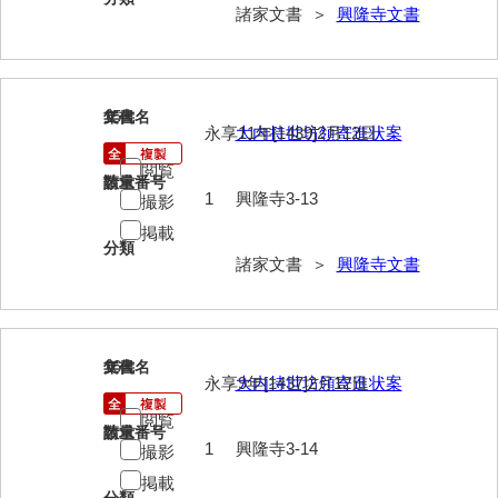
神田一・二宮関係文書
諸家文書 ＞
興隆寺文書
神本正律文書
岸浩文庫
15
文書名
年代
永享11年[1439]2月12日
大内持世坊領寄進状案
岸村家文書
閲覧
木津屋家文書
請求番号
数量
1
興隆寺3-13
撮影
木梨家文書
掲載
分類
諸家文書 ＞
興隆寺文書
木原家文書
木部家文書
木村家文書
16
文書名
年代
永享9年[1437]2月12日
大内持世坊領寄進状案
木村家文書（山口市）
閲覧
請求番号
数量
木村一人文書
1
興隆寺3-14
撮影
清川家文書
掲載