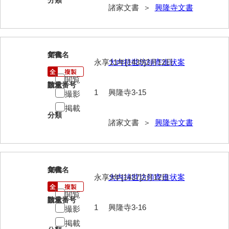
分類
諸家文書 ＞
興隆寺文書
清末毛利家文書
口羽家文書
国司家文書
17
文書名
年代
永享11年[1439]2月12日
大内持世坊領寄進状案
国光家文書
閲覧
請求番号
数量
国守家文書
1
興隆寺3-15
撮影
国行家文書
掲載
分類
諸家文書 ＞
興隆寺文書
熊谷家文書
熊谷家文書（山口市）
熊野家文書（防府市）
18
文書名
年代
永享9年[1437]2月12日
大内持世坊領寄進状案
蔵田家文書
閲覧
請求番号
数量
倉橋家文書
1
興隆寺3-16
撮影
掲載
栗林家文書