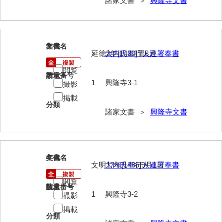
諸家文書 ＞
興隆寺文書
内海家文書
宇野家文書
3
文書名
年代
延徳2年[1490]閏8月
大内氏奉行人連署奉書
馬屋原家文書
閲覧
梅村明文書
請求番号
数量
1
興隆寺3-1
撮影
浦家文書
掲載
分類
諸家文書 ＞
興隆寺文書
江浪家文書
惠本家文書
恵良宏収集文書
4
文書名
年代
文明17年[1485]9月1日
大内氏奉行人連署奉書
相木家文書
閲覧
請求番号
数量
大田家文書
1
興隆寺3-2
撮影
大谷家文書
掲載
分類