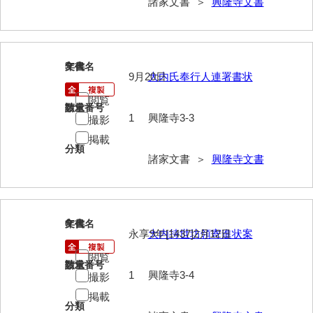
諸家文書 ＞
興隆寺文書
大中家文書
大中家文書（神奈川県）
大野毛利家文書
5
文書名
年代
9月20日
大内氏奉行人連署書状
大村益次郎文書
閲覧
請求番号
数量
大本氏収集文書
1
興隆寺3-3
撮影
岡家文書（福栄村）
掲載
分類
諸家文書 ＞
興隆寺文書
岡家文書（周南市）
岡田家文書（徳地町）
岡田家文書（萩市）
6
文書名
年代
永享9年[1437]2月12日
大内持世坊領寄進状案
岡田学収集史料
閲覧
請求番号
数量
岡藤家文書
1
興隆寺3-4
撮影
掲載
岡本家文書（島根県）
分類