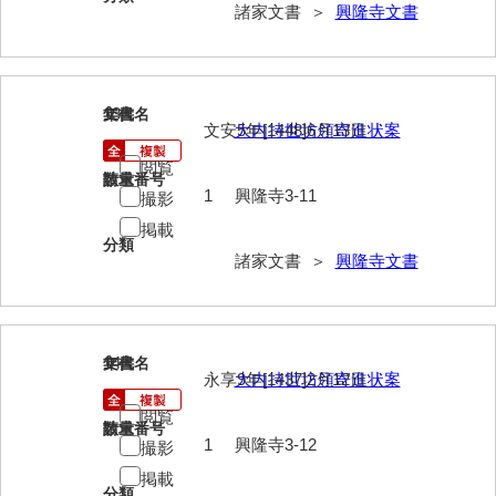
兼田家文書
諸家文書 ＞
興隆寺文書
上村家文書
上矢田井手文書
13
文書名
年代
嘉村家文書
文安5年[1448]6月13日
大内持世坊領寄進状案
閲覧
亀田家文書
請求番号
数量
1
興隆寺3-11
撮影
賀屋家文書
掲載
分類
河北家文書
諸家文書 ＞
興隆寺文書
河崎家文書
河崎家文書（旧神代村）
14
文書名
年代
永享9年[1437]2月12日
大内持世坊領寄進状案
河田家文書
閲覧
河野家文書（美祢市）
請求番号
数量
1
興隆寺3-12
撮影
河野英男収集資料
掲載
分類