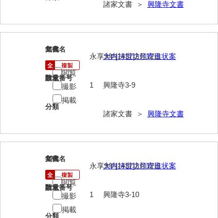
諸家文書 ＞
興隆寺文書
勝間田家文書
桂家文書（防府市）
11
文書名
年代
桂家文書（宇部市1）
永享9年[1437]2月12日
大内持世坊領寄進状案
桂家文書（宇部市2）
閲覧
請求番号
数量
1
興隆寺3-9
撮影
桂家文書（下関市長府）
掲載
分類
桂家文書（大阪市）
諸家文書 ＞
興隆寺文書
門井家文書
金津家文書
12
文書名
年代
金谷家文書
永享9年[1437]2月12日
大内持世坊領寄進状案
金子家文書
閲覧
請求番号
数量
1
興隆寺3-10
撮影
兼重家文書
掲載
分類