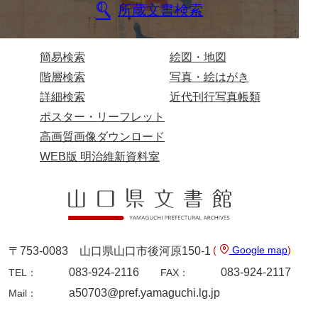
坂本自治会文書
所蔵文書検索
佐川家文書（平生町佐合島）
佐川家文書（大島町）
簡易検索
絵図・地図
階層検索
写真・絵はがき
桜井家文書
詳細検索
近代刊行写真帳類
桜井家文書（宇部市）
ポスター・リーフレット
高画質画像ダウンロード
櫻井家文書（山口市）
WEB版 明治維新資料室
佐倉谷家文書
佐々木家文書（美祢市）
佐々木家文書（山口市）
佐々木家文書
(
Google map
)
〒753-0083 山口県山口市後河原150-1
083-924-2116
083-924-2117
佐々木均文書
TEL：
FAX：
a50703@pref.yamaguchi.lg.jp
Mail：
佐世家文書