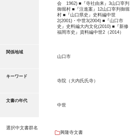
会 1962) ■『寺社由来』3山口宰判
石田家文書（徳山市）
御堀村 ■『注進案』12山口宰判御堀
村 ■『山口県史』史料編中世
石田家文書（山口市）
2(2001)・中世3(2004) ■『山口市
史』史料編大内文化(2010) ■『新修
和泉家文書
福岡市史』資料編中世2（2014）
市川家文書
市川家文書(千葉県)
関係地域
山口市
市原家文書
厳島神社祭礼堅田中組水上会講文書
キーワード
寺院（大内氏氏寺）
厳島神社念仏踊堅田下組流田会講文書
出羽家文書
文書の年代
中世
一宝家文書
伊藤家文書（須佐町）
選択中文書群名
伊藤家文書（山口市）
興隆寺文書