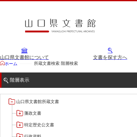
山口県文書館について
文書を探す方へ
所蔵文書検索 階層検索
ホーム
階層表示
山口県文書館所蔵文書
藩政文書
特定歴史公文書
行政資料