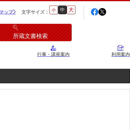
大
中
小
マップ
文字サイズ：
所蔵文書検索
行事・講座案内
利用案内