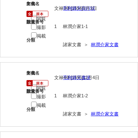
2
文書名
年代
文禄3年[1594]9月3日
毛利輝元宛行状
岩崎家文書（秋芳町）
閲覧
岩崎家文書（鹿野町）
請求番号
数量
1
林潤介家1-1
撮影
岩見博幸収集史料
掲載
分類
上田家文書（防府市）
諸家文書 ＞
林潤介家文書
上田家文書（横浜市）
上野竹逸文書
3
文書名
年代
文禄4年[1595]12月4日
毛利輝元書状
上松氏収集文書
閲覧
氏本家文書
請求番号
数量
1
林潤介家1-2
撮影
宇多田家文書
掲載
分類
諸家文書 ＞
林潤介家文書
内田家文書（豊中市）
内田家文書（防府市）
内田伸採拓史料