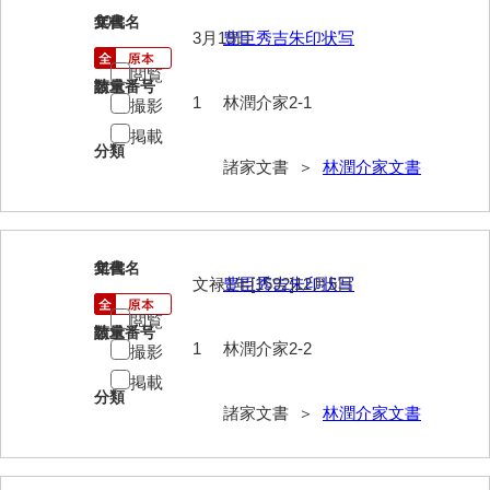
10
文書名
年代
影山家文書
3月19日
豊臣秀吉朱印状写
鹿島家文書
閲覧
請求番号
数量
1
林潤介家2-1
撮影
梶山家文書
掲載
鍛冶利吉文書
分類
諸家文書 ＞
林潤介家文書
片岡トミ子自作農地木札
堅田家文書（一般郷土伝来）
11
文書名
年代
堅田家文書（山口市）
文禄1年[1592]12月5日
豊臣秀吉朱印状写
堅田家文書（山口市２）
閲覧
請求番号
数量
1
林潤介家2-2
撮影
片山家文書（阿東町）
掲載
分類
片山家文書（下関市豊浦）
諸家文書 ＞
林潤介家文書
片山家文書（美和町）
月輪寺文書