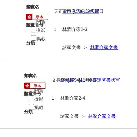
12
文書名
年代
勝間田家文書
天正14年[1586]12月12日
豊臣秀吉朱印状写
桂家文書（防府市）
閲覧
請求番号
数量
1
林潤介家2-3
撮影
桂家文書（宇部市1）
掲載
分類
桂家文書（宇部市2）
諸家文書 ＞
林潤介家文書
桂家文書（下関市長府）
桂家文書（大阪市）
13
文書名
年代
門井家文書
文禄3年[1594]11月9日
林元善・佐世元嘉連署書状写
閲覧
金津家文書
請求番号
数量
1
林潤介家2-4
撮影
金谷家文書
掲載
分類
金子家文書
諸家文書 ＞
林潤介家文書
兼重家文書