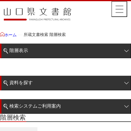
所蔵文書検索 階層検索
ホーム
階層表示
山口県文書館所蔵文書
藩政文書
資料を探す
特定歴史公文書
簡易検索
行政資料
検索システムご利用案内
諸家文書
階層検索
階層検索
検索システムの利用について
青木家文書
詳細検索
赤間家文書