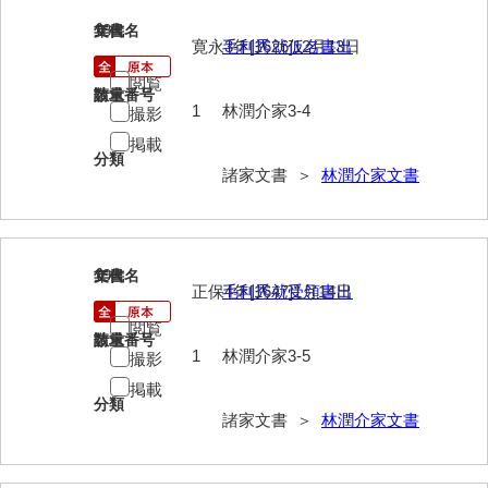
清末毛利家文書
18
文書名
年代
寛永3年[1626]12月13日
毛利秀就仮名書出
口羽家文書
閲覧
請求番号
数量
国司家文書
1
林潤介家3-4
撮影
掲載
国光家文書
分類
諸家文書 ＞
林潤介家文書
国守家文書
国行家文書
熊谷家文書
19
文書名
年代
正保4年[1647]1月14日
毛利秀就受領書出
熊谷家文書（山口市）
閲覧
請求番号
数量
熊野家文書（防府市）
1
林潤介家3-5
撮影
掲載
蔵田家文書
分類
諸家文書 ＞
林潤介家文書
倉橋家文書
栗林家文書