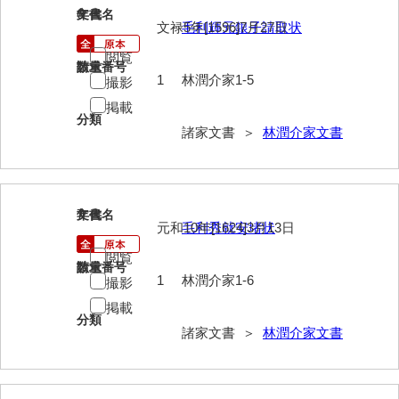
大中家文書
6
文書名
年代
文禄5年[1596]7月27日
毛利輝元銀子請取状
大中家文書（神奈川県）
閲覧
請求番号
数量
大野毛利家文書
1
林潤介家1-5
撮影
掲載
大村益次郎文書
分類
諸家文書 ＞
林潤介家文書
大本氏収集文書
岡家文書（福栄村）
岡家文書（周南市）
7
文書名
年代
元和10年[1624]3月13日
毛利秀就安堵状
岡田家文書（徳地町）
閲覧
請求番号
数量
岡田家文書（萩市）
1
林潤介家1-6
撮影
掲載
岡田学収集史料
分類
諸家文書 ＞
林潤介家文書
岡藤家文書
岡本家文書（島根県）