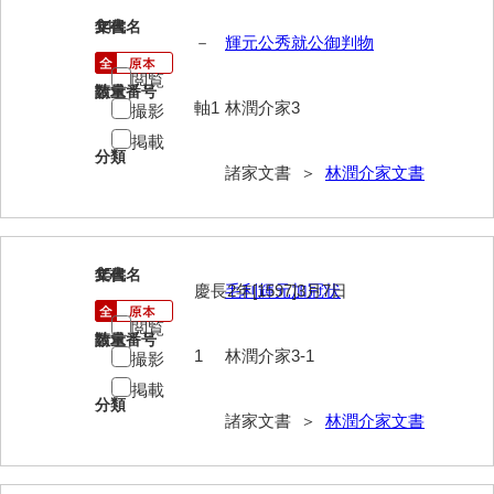
兼田家文書
14
文書名
年代
－
輝元公秀就公御判物
上村家文書
閲覧
上矢田井手文書
請求番号
数量
軸1
林潤介家3
撮影
嘉村家文書
掲載
分類
亀田家文書
諸家文書 ＞
林潤介家文書
賀屋家文書
河北家文書
15
文書名
年代
慶長2年[1597]3月7日
毛利輝元加冠状
河崎家文書
閲覧
河崎家文書（旧神代村）
請求番号
数量
1
林潤介家3-1
撮影
河田家文書
掲載
分類
諸家文書 ＞
林潤介家文書
河野家文書（美祢市）
河野英男収集資料