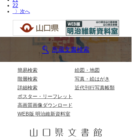
22
兄部家文書
〉
興隆寺文書
小嶋家文書
御所河内大堤水子中文書
所蔵文書検索
小山家文書
近藤清石文庫
簡易検索
絵図・地図
階層検索
写真・絵はがき
雑賀家文書
詳細検索
近代刊行写真帳類
斉藤家文書（山口市）
ポスター・リーフレット
高画質画像ダウンロード
斉藤家文書（徳地町）
WEB版 明治維新資料室
佐伯隆収集史料
坂田軍一文書