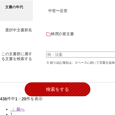
石田家文書（徳山市）
文書の年代
中世〜近世
石田家文書（山口市）
和泉家文書
選択中文書群名
市川家文書
林潤介家文書
市川家文書(千葉県)
市原家文書
この文書群に属す
る文書を検索する
厳島神社祭礼堅田中組水上会講文書
※ 絞り込む場合は、スペースに続いて言葉を追
厳島神社念仏踊堅田下組流田会講文書
出羽家文書
一宝家文書
件中
－
件を表示
436
1
20
伊藤家文書（須佐町）
〈
伊藤家文書（山口市）
1