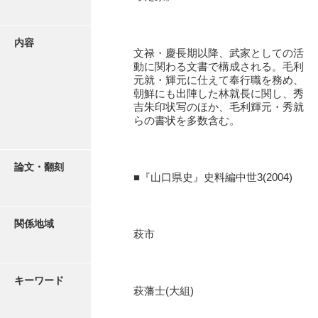
有光家文書
阿武家文書（山口市）
内容
文禄・慶長期以降、武家としての活
阿武家文書（美祢市）
動に関わる文書で構成される。毛利
元就・輝元に仕えて奉行職を務め、
阿武家文書(美祢市２)
朝鮮にも出陣した林就長に関し、秀
吉朱印状写のほか、毛利輝元・秀就
阿武孝太郎文書
らの書状を多数含む。
飯田家文書
飯田家文書（福岡県）
論文・翻刻
■『山口県史』史料編中世3(2004)
池田家文書
池田邦夫所蔵文書
関係地域
萩市
石井丈若撮影写真
石川家文書
キーワード
萩藩士(大組)
石川卓美文庫