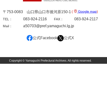
坂本自治会文書
佐川家文書（平生町佐合島）
(
Google map
)
〒753-0083 山口県山口市後河原150-1
083-924-2116
083-924-2117
佐川家文書（大島町）
TEL：
FAX：
a50703@pref.yamaguchi.lg.jp
Mail：
桜井家文書
桜井家文書（宇部市）
公式Facebook
公式X
櫻井家文書（山口市）
佐倉谷家文書
Copyright © Yamaguchi Prefectural Archives. All rights reserved.
佐々木家文書（美祢市）
佐々木家文書（山口市）
佐々木家文書
佐々木均文書
佐世家文書