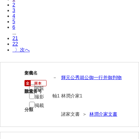
2
伊藤家文書（宇部市）
3
4
井上一親文書
5
6
井上家文書（宇部市）
...
21
井上家文書（大和町）
22
〉
井上家文書（防府市）
井上家文書（徳山市）
1
文書名
年代
－
輝元公秀就公御一行并御判物
井上勉家文書（大和町）
閲覧
井下家文書（埼玉県）
請求番号
数量
軸1
林潤介家1
撮影
井原家文書
掲載
分類
今井家文書
諸家文書 ＞
林潤介家文書
今川家文書
入江九一文書