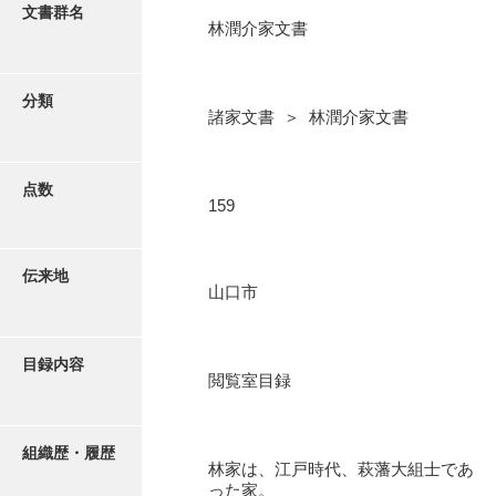
更新履歴
文書群名
林潤介家文書
阿川家文書
絵図・地図
阿川毛利家文書
分類
諸家文書 ＞ 林潤介家文書
朝倉家文書
写真・絵はがき
厚母家文書
点数
近代刊行写真帳類
159
阿野家文書
安部家文書
ポスター・リーフレット
伝来地
山口市
雨村家文書
高画質画像ダウンロード
荒瀬家文書
目録内容
荒瀬家文書（防府市）
閲覧室目録
有福家文書
組織歴・履歴
有馬家文書
林家は、江戸時代、萩藩大組士であ
った家。