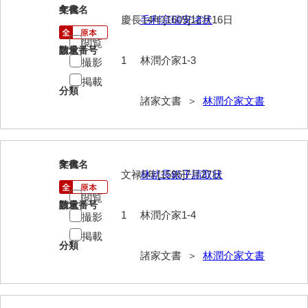
4
文書名
年代
慶長14年[1609]12月16日
毛利宗瑞安堵状
内海家文書
閲覧
請求番号
数量
宇野家文書
1
林潤介家1-3
撮影
馬屋原家文書
掲載
分類
諸家文書 ＞
林潤介家文書
梅村明文書
浦家文書
江浪家文書
5
文書名
年代
文禄5年[1596]7月27日
林就長銀子請取状
惠本家文書
閲覧
請求番号
数量
恵良宏収集文書
1
林潤介家1-4
撮影
相木家文書
掲載
分類
諸家文書 ＞
林潤介家文書
大田家文書
大谷家文書