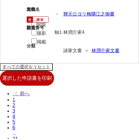
来栖家文書
20
文書名
年代
－
輝元公ヨリ梅隣江之御書
桑木正道収集史料
閲覧
請求番号
数量
桑原舳一収集史料
軸1
林潤介家4
撮影
掲載
原始院文書
分類
諸家文書 ＞
林潤介家文書
劔持家文書
小泉家文書
高家文書
甲谷家文書
〈
1
河内山家文書
2
3
河野家文書（山口市）
4
5
河野家文書（藤沢市）
6
...
香原家文書
21