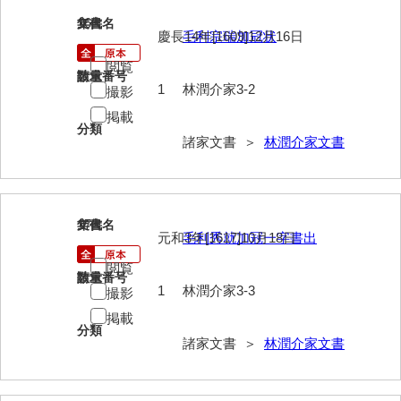
神田一・二宮関係文書
16
文書名
年代
慶長14年[1609]12月16日
毛利宗瑞加冠状
神本正律文書
閲覧
請求番号
数量
岸浩文庫
1
林潤介家3-2
撮影
岸村家文書
掲載
分類
諸家文書 ＞
林潤介家文書
木津屋家文書
木梨家文書
木原家文書
17
文書名
年代
元和3年[1617]10月18日
毛利秀就加冠一字書出
木部家文書
閲覧
請求番号
数量
木村家文書
1
林潤介家3-3
撮影
木村家文書（山口市）
掲載
分類
諸家文書 ＞
林潤介家文書
木村一人文書
清川家文書