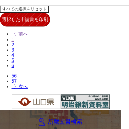
兄部家文書
興隆寺文書
小嶋家文書
〈
1
御所河内大堤水子中文書
2
3
小山家文書
4
5
近藤清石文庫
6
...
雑賀家文書
56
57
斉藤家文書（山口市）
〉
斉藤家文書（徳地町）
佐伯隆収集史料
坂田軍一文書
所蔵文書検索