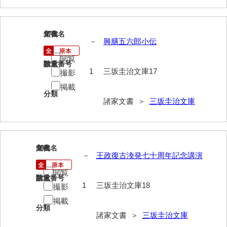
清末毛利家文書
口羽家文書
17
文書名
年代
－
興膳五六郎小伝
国司家文書
閲覧
請求番号
数量
国光家文書
1
三坂圭治文庫17
撮影
国守家文書
掲載
分類
諸家文書 ＞
三坂圭治文庫
国行家文書
熊谷家文書
熊谷家文書（山口市）
18
文書名
年代
－
王政復古渙発七十周年記念講演
熊野家文書（防府市）
閲覧
請求番号
数量
蔵田家文書
1
三坂圭治文庫18
撮影
掲載
倉橋家文書
分類
諸家文書 ＞
三坂圭治文庫
栗林家文書