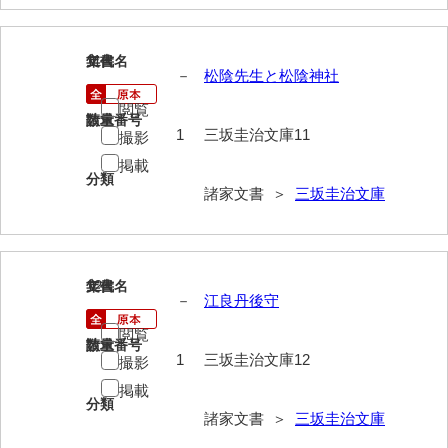
勝間田家文書
11
文書名
年代
桂家文書（防府市）
－
松陰先生と松陰神社
桂家文書（宇部市1）
閲覧
請求番号
数量
1
三坂圭治文庫11
撮影
桂家文書（宇部市2）
掲載
分類
桂家文書（下関市長府）
諸家文書 ＞
三坂圭治文庫
桂家文書（大阪市）
門井家文書
12
文書名
年代
金津家文書
－
江良丹後守
閲覧
金谷家文書
請求番号
数量
1
三坂圭治文庫12
撮影
金子家文書
掲載
分類
兼重家文書
諸家文書 ＞
三坂圭治文庫