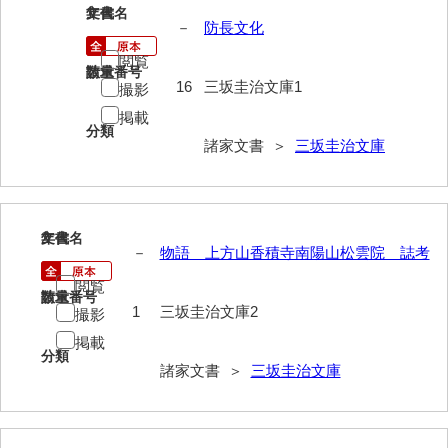
1
文書名
年代
－
防長文化
岩崎家文書（秋芳町）
閲覧
岩崎家文書（鹿野町）
請求番号
数量
16
三坂圭治文庫1
撮影
岩見博幸収集史料
掲載
分類
上田家文書（防府市）
諸家文書 ＞
三坂圭治文庫
上田家文書（横浜市）
上野竹逸文書
2
文書名
年代
－
物語 上方山香積寺南陽山松雲院 誌考
上松氏収集文書
閲覧
氏本家文書
請求番号
数量
1
三坂圭治文庫2
撮影
宇多田家文書
掲載
分類
諸家文書 ＞
三坂圭治文庫
内田家文書（豊中市）
内田家文書（防府市）
内田伸採拓史料