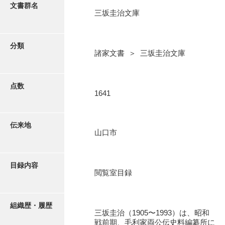
更新履歴
文書群名
三坂圭治文庫
阿川家文書
絵図・地図
阿川毛利家文書
分類
諸家文書 ＞ 三坂圭治文庫
朝倉家文書
写真・絵はがき
厚母家文書
点数
近代刊行写真帳類
1641
阿野家文書
安部家文書
ポスター・リーフレット
伝来地
山口市
雨村家文書
高画質画像ダウンロード
荒瀬家文書
目録内容
荒瀬家文書（防府市）
閲覧室目録
有福家文書
組織歴・履歴
有馬家文書
三坂圭治（1905〜1993）は、昭和
戦前期、毛利家両公伝史料編纂所に