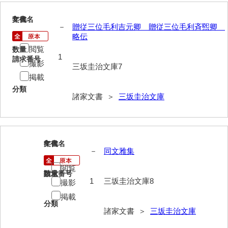
岡本家文書（周防大島町）
7
文書名
年代
－
贈従三位毛利吉元卿 贈従三位毛利斉煕卿
小川家文書
略伝
小川五郎収集史料
閲覧
数量
1
請求番号
撮影
尾崎家文書
三坂圭治文庫7
掲載
尾崎家文書（防府市）
分類
諸家文書 ＞
三坂圭治文庫
小沢家文書（阿東町）
小沢太郎文書
8
小田家文書（山口市吉敷）
文書名
年代
－
同文雅集
小田家文書（柳井市金屋）
閲覧
請求番号
数量
1
三坂圭治文庫8
撮影
小田家文書（柳井市和田）
掲載
小田家文書（山口市下小鯖）
分類
諸家文書 ＞
三坂圭治文庫
小野家文書