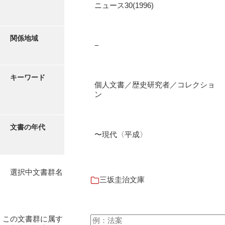
ニュース30(1996)
石田家文書（徳山市）
石田家文書（山口市）
関係地域
和泉家文書
−
市川家文書
キーワード
市川家文書(千葉県)
個人文書／歴史研究者／コレクショ
ン
市原家文書
厳島神社祭礼堅田中組水上会講文書
文書の年代
〜現代〈平成〉
厳島神社念仏踊堅田下組流田会講文書
出羽家文書
選択中文書群名
一宝家文書
三坂圭治文庫
伊藤家文書（須佐町）
伊藤家文書（山口市）
この文書群に属す