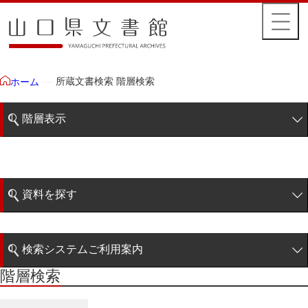
所蔵文書検索 階層検索
ホーム
階層表示
山口県文書館所蔵文書
藩政文書
資料を探す
特定歴史公文書
簡易検索
行政資料
検索システムご利用案内
諸家文書
階層検索
階層検索
検索システムの利用について
青木家文書
詳細検索
赤間家文書