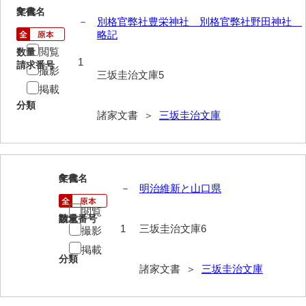
大中家文書
5
文書名
年代
－
別格官弊社豊栄神社 別格官弊社野田神社
大中家文書（神奈川県）
略記
閲覧
数量
大野毛利家文書
1
請求番号
撮影
三坂圭治文庫5
大村益次郎文書
掲載
分類
大本氏収集文書
諸家文書 ＞
三坂圭治文庫
岡家文書（福栄村）
岡家文書（周南市）
6
文書名
年代
岡田家文書（徳地町）
－
明治維新と山口県
閲覧
岡田家文書（萩市）
請求番号
数量
1
三坂圭治文庫6
撮影
岡田学収集史料
掲載
分類
岡藤家文書
諸家文書 ＞
三坂圭治文庫
岡本家文書（島根県）