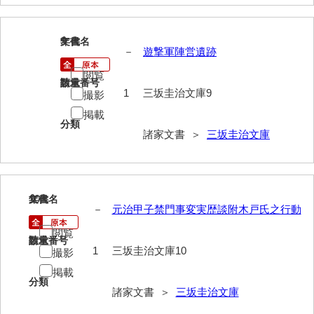
影山家文書
9
文書名
年代
鹿島家文書
－
遊撃軍陣営遺跡
梶山家文書
閲覧
請求番号
数量
1
三坂圭治文庫9
撮影
鍛冶利吉文書
掲載
片岡トミ子自作農地木札
分類
諸家文書 ＞
三坂圭治文庫
堅田家文書（一般郷土伝来）
堅田家文書（山口市）
10
文書名
年代
堅田家文書（山口市２）
－
元治甲子禁門事変実歴談附木戸氏之行動
片山家文書（阿東町）
閲覧
請求番号
数量
1
三坂圭治文庫10
撮影
片山家文書（下関市豊浦）
掲載
分類
片山家文書（美和町）
諸家文書 ＞
三坂圭治文庫
月輪寺文書