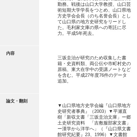
有光家文書
勤務。戦後は山口大学教授、山口芸
術短期大学学長をつとめ、山口県地
阿武家文書（山口市）
方史学会会長（のち名誉会長）とし
て山口県の地方史研究をリードし
阿武家文書（美祢市）
た。毛利家文庫の県への寄託に尽
力。平成5年死去。
阿武家文書(美祢市２)
阿武孝太郎文書
内容
三坂圭治が研究のため収集した書
飯田家文書
籍・史資料類、両公伝や市町村史の
原稿、東大在学中の受講ノートなど
飯田家文書（福岡県）
を含む。平成27年度76件のデータ
追加。
池田家文書
池田邦夫所蔵文書
論文・翻刻
▼山口県地方史学会編『山口県地方
石井丈若撮影写真
史研究者事典』（2003）▼平瀬直
樹「新収文書「三坂圭治文庫」ー郷
石川家文書
土史研究資料 「吉敷服部家文書」
ー漢学から洋学へ」（『山口県文書
石川卓美文庫
館研究紀要』23、1996）▼文書館