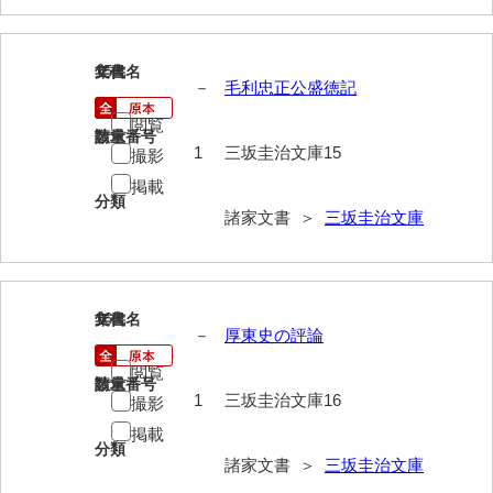
神田一・二宮関係文書
神本正律文書
15
文書名
年代
－
毛利忠正公盛徳記
岸浩文庫
閲覧
岸村家文書
請求番号
数量
1
三坂圭治文庫15
撮影
木津屋家文書
掲載
分類
諸家文書 ＞
三坂圭治文庫
木梨家文書
木原家文書
木部家文書
16
文書名
年代
－
厚東史の評論
木村家文書
閲覧
請求番号
数量
木村家文書（山口市）
1
三坂圭治文庫16
撮影
木村一人文書
掲載
分類
諸家文書 ＞
三坂圭治文庫
清川家文書