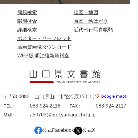
坂本自治会文書
簡易検索
絵図・地図
佐川家文書（平生町佐合島）
階層検索
写真・絵はがき
佐川家文書（大島町）
詳細検索
近代刊行写真帳類
桜井家文書
ポスター・リーフレット
高画質画像ダウンロード
桜井家文書（宇部市）
WEB版 明治維新資料室
櫻井家文書（山口市）
佐倉谷家文書
佐々木家文書（美祢市）
佐々木家文書（山口市）
(
Google map
)
〒753-0083 山口県山口市後河原150-1
083-924-2116
083-924-2117
TEL：
FAX：
佐々木家文書
a50703@pref.yamaguchi.lg.jp
Mail：
佐々木均文書
佐世家文書
公式Facebook
公式X