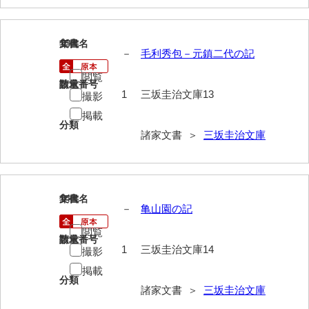
兼田家文書
上村家文書
13
文書名
年代
－
毛利秀包－元鎮二代の記
上矢田井手文書
閲覧
嘉村家文書
請求番号
数量
1
三坂圭治文庫13
撮影
亀田家文書
掲載
分類
賀屋家文書
諸家文書 ＞
三坂圭治文庫
河北家文書
河崎家文書
14
文書名
年代
－
亀山園の記
河崎家文書（旧神代村）
閲覧
河田家文書
請求番号
数量
1
三坂圭治文庫14
撮影
河野家文書（美祢市）
掲載
分類
河野英男収集資料
諸家文書 ＞
三坂圭治文庫