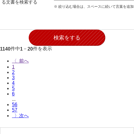
る文書を検索する
伊藤家文書（宇部市）
※ 絞り込む場合は、スペースに続いて言葉を追
井上一親文書
井上家文書（宇部市）
井上家文書（大和町）
件中
－
件を表示
1140
1
20
井上家文書（防府市）
〈
井上家文書（徳山市）
1
2
井上勉家文書（大和町）
3
4
井下家文書（埼玉県）
5
6
井原家文書
...
56
今井家文書
57
〉
今川家文書
入江九一文書