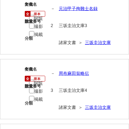
3
文書名
年代
－
元治甲子殉難士名録
内海家文書
閲覧
請求番号
数量
宇野家文書
2
三坂圭治文庫3
撮影
馬屋原家文書
掲載
分類
諸家文書 ＞
三坂圭治文庫
梅村明文書
浦家文書
江浪家文書
4
文書名
年代
－
周布麻田翁略伝
惠本家文書
閲覧
請求番号
数量
恵良宏収集文書
3
三坂圭治文庫4
撮影
相木家文書
掲載
分類
諸家文書 ＞
三坂圭治文庫
大田家文書
大谷家文書