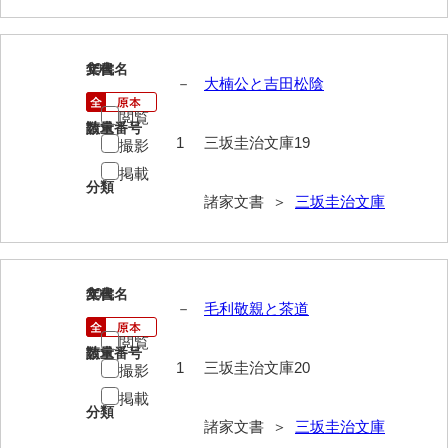
来栖家文書
桑木正道収集史料
19
文書名
年代
－
大楠公と吉田松陰
桑原舳一収集史料
閲覧
請求番号
数量
原始院文書
1
三坂圭治文庫19
撮影
掲載
劔持家文書
分類
諸家文書 ＞
三坂圭治文庫
小泉家文書
高家文書
甲谷家文書
20
文書名
年代
－
毛利敬親と茶道
河内山家文書
閲覧
請求番号
数量
1
三坂圭治文庫20
河野家文書（山口市）
撮影
掲載
河野家文書（藤沢市）
分類
諸家文書 ＞
三坂圭治文庫
香原家文書