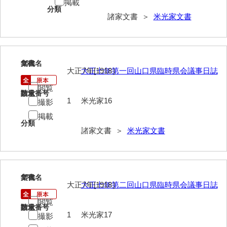
掲載
神田一・二宮関係文書
分類
諸家文書 ＞
米光家文書
神本正律文書
岸浩文庫
岸村家文書
16
文書名
年代
大正7年[1918］
大正七年第一回山口県臨時県会議事日誌
木津屋家文書
閲覧
請求番号
数量
1
米光家16
木梨家文書
撮影
掲載
木原家文書
分類
諸家文書 ＞
米光家文書
木部家文書
木村家文書
17
文書名
年代
木村家文書（山口市）
大正7年[1918］
大正七年第二回山口県臨時県会議事日誌
木村一人文書
閲覧
請求番号
数量
1
米光家17
撮影
清川家文書