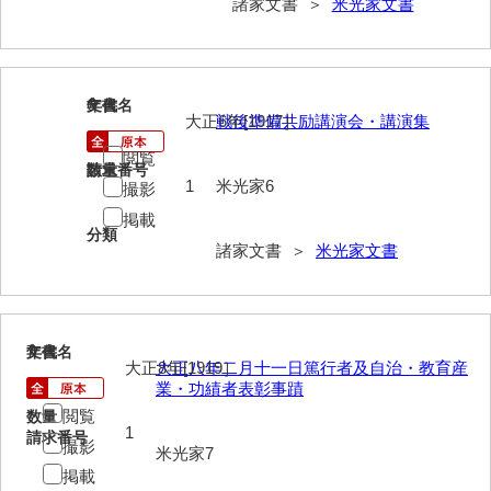
諸家文書 ＞
米光家文書
大中家文書
大中家文書（神奈川県）
大野毛利家文書
6
文書名
年代
大正6年[1917］
戦後準備共励講演会・講演集
大村益次郎文書
閲覧
請求番号
数量
大本氏収集文書
1
米光家6
撮影
岡家文書（福栄村）
掲載
分類
諸家文書 ＞
米光家文書
岡家文書（周南市）
岡田家文書（徳地町）
岡田家文書（萩市）
7
文書名
年代
大正8年[1919］
大正八年二月十一日篤行者及自治・教育産
岡田学収集史料
業・功績者表彰事蹟
閲覧
数量
岡藤家文書
1
請求番号
撮影
米光家7
岡本家文書（島根県）
掲載