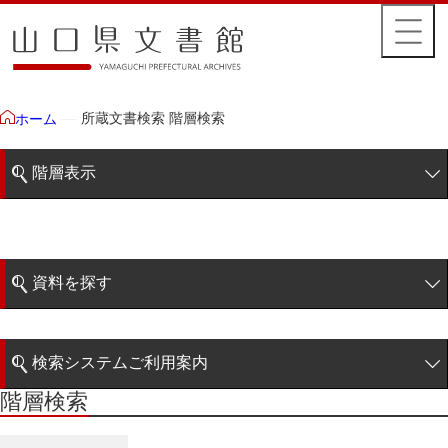
所蔵文書検索 階層検索
ホーム
階層表示
山口県文書館所蔵文書
藩政文書
資料を探す
特定歴史公文書
簡易検索
行政資料
検索システムご利用案内
諸家文書
階層検索
階層検索
検索システムの利用について
青木家文書
詳細検索
赤間家文書