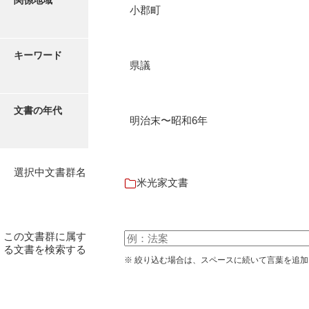
関係地域
石田家文書（徳山市）
小郡町
石田家文書（山口市）
キーワード
和泉家文書
県議
市川家文書
文書の年代
市川家文書(千葉県)
明治末〜昭和6年
市原家文書
厳島神社祭礼堅田中組水上会講文書
選択中文書群名
米光家文書
厳島神社念仏踊堅田下組流田会講文書
出羽家文書
この文書群に属す
一宝家文書
る文書を検索する
※ 絞り込む場合は、スペースに続いて言葉を追
伊藤家文書（須佐町）
伊藤家文書（山口市）