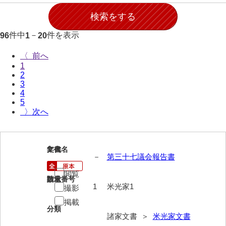
伊藤家文書（宇部市）
井上一親文書
件中
－
件を表示
96
1
20
井上家文書（宇部市）
〈
1
井上家文書（大和町）
2
3
井上家文書（防府市）
4
5
井上家文書（徳山市）
〉
井上勉家文書（大和町）
井下家文書（埼玉県）
1
文書名
年代
－
第三十七議会報告書
井原家文書
閲覧
請求番号
数量
今井家文書
1
米光家1
撮影
掲載
今川家文書
分類
諸家文書 ＞
米光家文書
入江九一文書