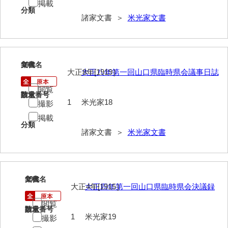
掲載
清末毛利家文書
分類
諸家文書 ＞
米光家文書
口羽家文書
国司家文書
18
文書名
年代
国光家文書
大正8年[1919］
大正八年第一回山口県臨時県会議事日誌
国守家文書
閲覧
請求番号
数量
1
米光家18
撮影
国行家文書
掲載
分類
熊谷家文書
諸家文書 ＞
米光家文書
熊谷家文書（山口市）
熊野家文書（防府市）
19
文書名
年代
蔵田家文書
大正4年[1915］
大正四年第一回山口県臨時県会決議録
倉橋家文書
閲覧
請求番号
数量
1
米光家19
撮影
栗林家文書