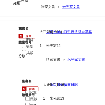
掲載
分類
諸家文書 ＞
米光家文書
勝間田家文書
桂家文書（防府市）
桂家文書（宇部市1）
12
文書名
年代
大正7年[1918］
大正七年山口県通常県会議案
桂家文書（宇部市2）
閲覧
請求番号
数量
桂家文書（下関市長府）
1
米光家12
撮影
桂家文書（大阪市）
掲載
分類
諸家文書 ＞
米光家文書
門井家文書
金津家文書
金谷家文書
13
文書名
年代
大正5年[1916］
山口県会議事日記
金子家文書
閲覧
請求番号
数量
兼重家文書
1
米光家13
撮影