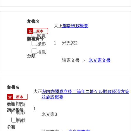
岩崎家文書（秋芳町）
岩崎家文書（鹿野町）
2
文書名
年代
大正6年[1917］
選挙干渉概要
岩見博幸収集史料
閲覧
請求番号
数量
上田家文書（防府市）
1
米光家2
撮影
掲載
上田家文書（横浜市）
分類
諸家文書 ＞
米光家文書
上野竹逸文書
上松氏収集文書
氏本家文書
3
文書名
年代
大正7年[1918］
寺内内閣成立後二箇年ニ於ケル財政経済方策
並施設概要
宇多田家文書
閲覧
数量
1
内田家文書（豊中市）
請求番号
撮影
米光家3
内田家文書（防府市）
掲載
分類
内田伸採拓史料