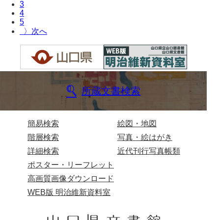
3
4
兄部家文書
5
〉
興隆寺文書
小嶋家文書
御所河内大堤水子中文書
所蔵文書検索
小山家文書
近藤清石文庫
簡易検索
絵図・地図
雑賀家文書
階層検索
写真・絵はがき
斉藤家文書（山口市）
詳細検索
近代刊行写真帳類
ポスター・リーフレット
斉藤家文書（徳地町）
高画質画像ダウンロード
佐伯隆収集史料
WEB版 明治維新資料室
坂田軍一文書