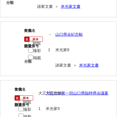
分類
岡本家文書（周防大島町）
諸家文書 ＞
米光家文書
小川家文書
小川五郎収集史料
8
文書名
年代
尾崎家文書
－
山口県会紀念帖
閲覧
尾崎家文書（防府市）
請求番号
数量
1
米光家8
撮影
小沢家文書（阿東町）
掲載
分類
小沢太郎文書
諸家文書 ＞
米光家文書
小田家文書（山口市吉敷）
小田家文書（柳井市金屋）
9
文書名
年代
大正7年[1918］
大正七年第一回山口県臨時県会議案
小田家文書（柳井市和田）
閲覧
小田家文書（山口市下小鯖）
請求番号
数量
1
米光家9
撮影
小野家文書
掲載