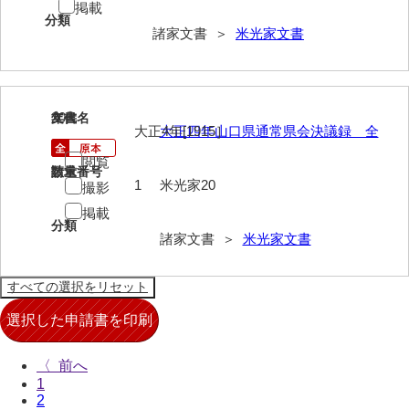
掲載
分類
来栖家文書
諸家文書 ＞
米光家文書
桑木正道収集史料
桑原舳一収集史料
20
文書名
年代
原始院文書
大正4年[1915］
大正四年山口県通常県会決議録 全
閲覧
劔持家文書
請求番号
数量
1
米光家20
撮影
小泉家文書
掲載
分類
高家文書
諸家文書 ＞
米光家文書
甲谷家文書
河内山家文書
河野家文書（山口市）
〈
河野家文書（藤沢市）
1
2
香原家文書