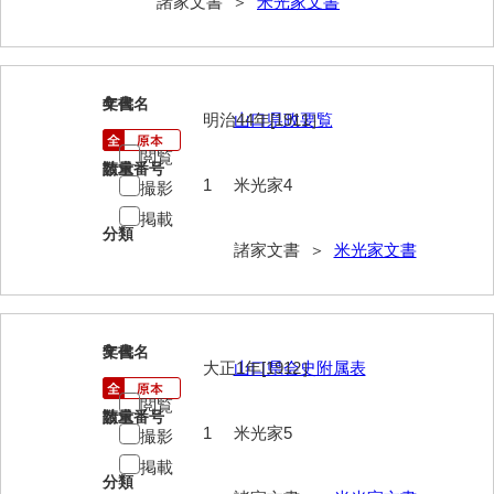
諸家文書 ＞
米光家文書
内海家文書
宇野家文書
4
文書名
年代
明治44年[1911］
山口県政要覧
馬屋原家文書
閲覧
梅村明文書
請求番号
数量
1
米光家4
撮影
浦家文書
掲載
分類
諸家文書 ＞
米光家文書
江浪家文書
惠本家文書
恵良宏収集文書
5
文書名
年代
大正1年[1912］
山口県会史附属表
相木家文書
閲覧
請求番号
数量
大田家文書
1
米光家5
撮影
大谷家文書
掲載
分類