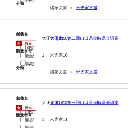
分類
影山家文書
諸家文書 ＞
米光家文書
鹿島家文書
梶山家文書
10
文書名
年代
大正7年[1918］
大正七年第二回山口県臨時県会議案
鍛冶利吉文書
閲覧
片岡トミ子自作農地木札
請求番号
数量
1
米光家10
撮影
堅田家文書（一般郷土伝来）
掲載
分類
諸家文書 ＞
米光家文書
堅田家文書（山口市）
堅田家文書（山口市２）
片山家文書（阿東町）
11
文書名
年代
大正8年[1919］
大正八年第一回山口県臨時県会議案
片山家文書（下関市豊浦）
閲覧
請求番号
数量
片山家文書（美和町）
1
米光家11
撮影
月輪寺文書