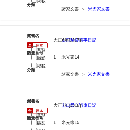
掲載
兼田家文書
分類
諸家文書 ＞
米光家文書
上村家文書
上矢田井手文書
嘉村家文書
14
文書名
年代
大正6年[1917］
山口県会議事日記
亀田家文書
閲覧
請求番号
数量
賀屋家文書
1
米光家14
撮影
掲載
河北家文書
分類
諸家文書 ＞
米光家文書
河崎家文書
河崎家文書（旧神代村）
河田家文書
15
文書名
年代
大正7年[1918］
山口県会議事日記
河野家文書（美祢市）
閲覧
請求番号
数量
河野英男収集資料
1
米光家15
撮影