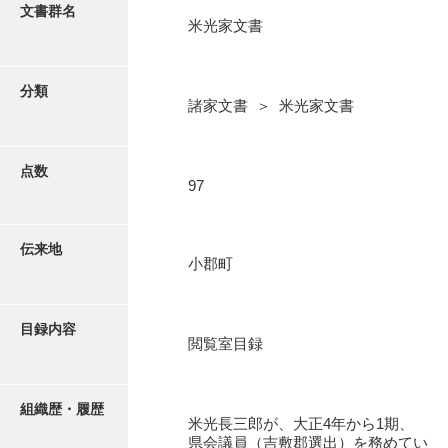
更新履歴
文書群名
米光家文書
阿川家文書
絵図・地図
阿川毛利家文書
分類
諸家文書 ＞ 米光家文書
朝倉家文書
写真・絵はがき
厚母家文書
点数
近代刊行写真帳類
97
阿野家文書
安部家文書
ポスター・リーフレット
伝来地
小郡町
雨村家文書
高画質画像ダウンロード
荒瀬家文書
目録内容
荒瀬家文書（防府市）
閲覧室目録
有福家文書
組織歴・履歴
有馬家文書
米光長三郎が、大正4年から1期、
県会議員（吉敷郡選出）を務めてい