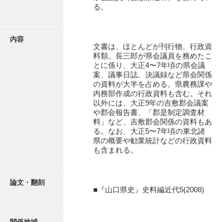
有光家文書
る。
阿武家文書（山口市）
内容
阿武家文書（美祢市）
文書は、ほとんどが刊行物、行政資
料類。長三郎が県会議員を務めたこ
阿武家文書(美祢市２)
とに係り、大正4〜7年頃の県会議
案、議事日誌、決議録など県会関係
阿武孝太郎文書
の資料が大半を占める。県農務課や
内務部作成の行政資料も含む。それ
飯田家文書
以外には、大正9年の吉敷郡会議案
や郡会報告書、「郡是制定調査材
飯田家文書（福岡県）
料」など、吉敷郡会関係の資料もあ
る。なお、大正5〜7年頃の東北諸
池田家文書
県の概要や勧業統計などの行政資料
も含まれる。
池田邦夫所蔵文書
石井丈若撮影写真
論文・翻刻
■『山口県史』史料編近代5(2008)
石川家文書
石川卓美文庫