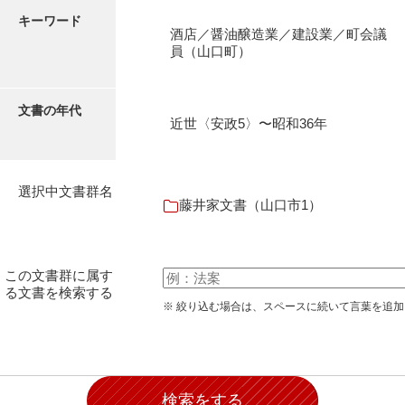
石田家文書（徳山市）
キーワード
酒店／醤油醸造業／建設業／町会議
石田家文書（山口市）
員（山口町）
和泉家文書
文書の年代
市川家文書
近世〈安政5〉〜昭和36年
市川家文書(千葉県)
市原家文書
選択中文書群名
藤井家文書（山口市1）
厳島神社祭礼堅田中組水上会講文書
厳島神社念仏踊堅田下組流田会講文書
この文書群に属す
出羽家文書
る文書を検索する
※ 絞り込む場合は、スペースに続いて言葉を追
一宝家文書
伊藤家文書（須佐町）
伊藤家文書（山口市）