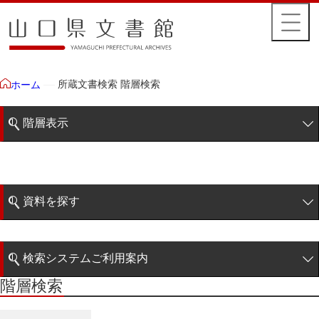
所蔵文書検索 階層検索
ホーム
階層表示
山口県文書館所蔵文書
藩政文書
資料を探す
特定歴史公文書
簡易検索
行政資料
検索システムご利用案内
諸家文書
階層検索
階層検索
検索システムの利用について
青木家文書
詳細検索
赤間家文書