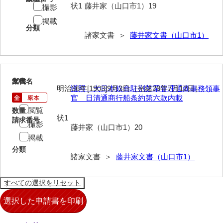
状1
藤井家（山口市1）19
撮影
来栖家文書
掲載
分類
桑木正道収集史料
諸家文書 ＞
藤井家文書（山口市1）
桑原舳一収集史料
原始院文書
20
文書名
年代
明治36年[1903]9月3日（光緒29年7月12日）
護照 大日本欽命駐剳芝罘管理通商事務領事
劔持家文書
官 日清通商行船条約第六款内載
小泉家文書
閲覧
数量
状1
請求番号
撮影
高家文書
藤井家（山口市1）20
掲載
甲谷家文書
分類
諸家文書 ＞
藤井家文書（山口市1）
河内山家文書
河野家文書（山口市）
河野家文書（藤沢市）
香原家文書