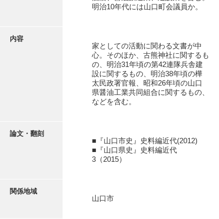
有光家文書
明治10年代には山口町会議員か。
阿武家文書（山口市）
内容
阿武家文書（美祢市）
家としての活動に関わる文書が中
心。そのほか、古熊神社に関するも
阿武家文書(美祢市２)
の、明治31年頃の第42連隊兵舎建
設に関するもの、明治38年頃の樺
阿武孝太郎文書
太民政署官報、昭和26年頃の山口
県醤油工業共同組合に関するもの、
飯田家文書
などを含む。
飯田家文書（福岡県）
池田家文書
論文・翻刻
■『山口市史』史料編近代(2012)
■『山口県史』史料編近代
池田邦夫所蔵文書
3（2015）
石井丈若撮影写真
石川家文書
関係地域
山口市
石川卓美文庫