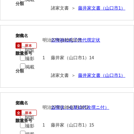
兼田家文書
分類
諸家文書 ＞
藤井家文書（山口市1）
上村家文書
上矢田井手文書
嘉村家文書
14
文書名
年代
明治27年[1894]10月
古熊神社氏子惣代撰定状
亀田家文書
閲覧
請求番号
数量
賀屋家文書
1
藤井家（山口市1）14
撮影
掲載
河北家文書
分類
諸家文書 ＞
藤井家文書（山口市1）
河崎家文書
河崎家文書（旧神代村）
15
河田家文書
文書名
年代
明治27年[1894]7月30日
当撰状（会衆総代改撰ニ付）
河野家文書（美祢市）
閲覧
請求番号
数量
1
藤井家（山口市1）15
撮影
河野英男収集資料