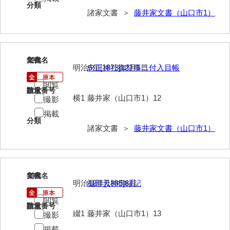
分類
諸家文書 ＞
藤井家文書（山口市1）
勝間田家文書
桂家文書（防府市）
桂家文書（宇部市1）
12
文書名
年代
明治6年[1873]12月1日
忠正神社御祭事ニ付入目帳
桂家文書（宇部市2）
閲覧
請求番号
数量
桂家文書（下関市長府）
横1
藤井家（山口市1）12
撮影
掲載
桂家文書（大阪市）
分類
諸家文書 ＞
藤井家文書（山口市1）
門井家文書
金津家文書
金谷家文書
13
文書名
年代
明治18年[1885]8月
福部天神御縁記
金子家文書
閲覧
請求番号
数量
兼重家文書
綴1
藤井家（山口市1）13
撮影
掲載