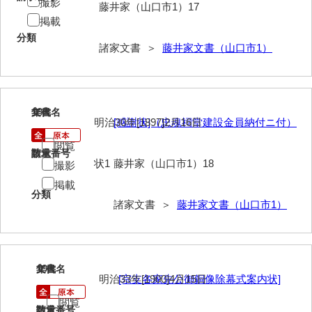
撮影
藤井家（山口市1）17
清末毛利家文書
掲載
分類
口羽家文書
諸家文書 ＞
藤井家文書（山口市1）
国司家文書
国光家文書
18
文書名
年代
国守家文書
明治30年[1897]2月16日
[感謝状]（忠魂祠堂建設金員納付ニ付）
国行家文書
閲覧
請求番号
数量
状1
藤井家（山口市1）18
撮影
熊谷家文書
掲載
分類
熊谷家文書（山口市）
諸家文書 ＞
藤井家文書（山口市1）
熊野家文書（防府市）
蔵田家文書
19
文書名
年代
倉橋家文書
明治33年[1900]4月15日
[宗支各家先公御銅像除幕式案内状]
閲覧
栗林家文書
請求番号
数量