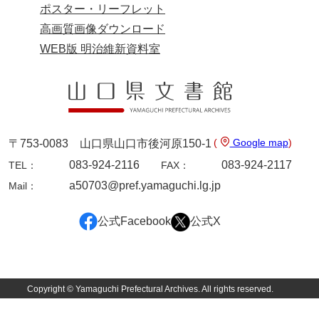
坂本自治会文書
ポスター・リーフレット
高画質画像ダウンロード
佐川家文書（平生町佐合島）
WEB版 明治維新資料室
佐川家文書（大島町）
桜井家文書
桜井家文書（宇部市）
櫻井家文書（山口市）
(
Google map
)
〒753-0083 山口県山口市後河原150-1
083-924-2116
083-924-2117
佐倉谷家文書
TEL：
FAX：
a50703@pref.yamaguchi.lg.jp
Mail：
佐々木家文書（美祢市）
佐々木家文書（山口市）
公式Facebook
公式X
佐々木家文書
佐々木均文書
Copyright © Yamaguchi Prefectural Archives. All rights reserved.
佐世家文書