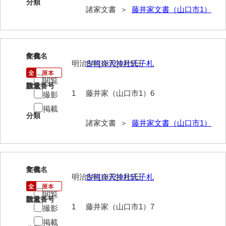
分類
大中家文書
諸家文書 ＞
藤井家文書（山口市1）
大中家文書（神奈川県）
大野毛利家文書
6
文書名
年代
大村益次郎文書
明治5年[1872]1月5日
古熊今天神社氏子札
閲覧
大本氏収集文書
請求番号
数量
1
藤井家（山口市1）6
撮影
岡家文書（福栄村）
掲載
分類
岡家文書（周南市）
諸家文書 ＞
藤井家文書（山口市1）
岡田家文書（徳地町）
岡田家文書（萩市）
7
文書名
年代
岡田学収集史料
明治5年[1872]1月5日
古熊今天神社氏子札
閲覧
岡藤家文書
請求番号
数量
1
藤井家（山口市1）7
撮影
岡本家文書（島根県）
掲載