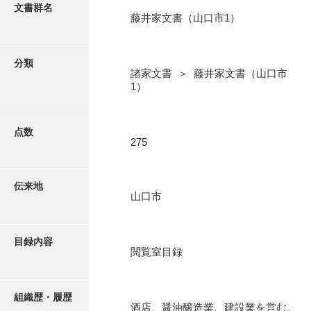
更新履歴
文書群名
藤井家文書（山口市1）
阿川家文書
絵図・地図
阿川毛利家文書
分類
諸家文書 ＞ 藤井家文書（山口市
朝倉家文書
写真・絵はがき
1）
厚母家文書
近代刊行写真帳類
阿野家文書
点数
275
安部家文書
ポスター・リーフレット
雨村家文書
伝来地
山口市
高画質画像ダウンロード
荒瀬家文書
荒瀬家文書（防府市）
目録内容
閲覧室目録
有福家文書
有馬家文書
組織歴・履歴
酒店、醤油醸造業、建設業を営む。