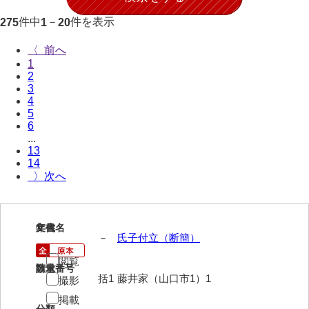
伊藤家文書（宇部市）
件中
－
件を表示
275
1
20
井上一親文書
〈
1
井上家文書（宇部市）
2
3
井上家文書（大和町）
4
5
井上家文書（防府市）
6
...
井上家文書（徳山市）
13
14
井上勉家文書（大和町）
〉
井下家文書（埼玉県）
井原家文書
1
文書名
年代
－
氏子付立（断簡）
今井家文書
閲覧
請求番号
数量
今川家文書
括1
藤井家（山口市1）1
撮影
掲載
入江九一文書