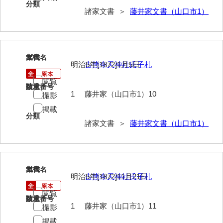
分類
諸家文書 ＞
藤井家文書（山口市1）
影山家文書
鹿島家文書
梶山家文書
10
文書名
年代
明治5年[1872]1月5日
古熊今天神社氏子札
鍛冶利吉文書
閲覧
請求番号
数量
片岡トミ子自作農地木札
1
藤井家（山口市1）10
撮影
堅田家文書（一般郷土伝来）
掲載
分類
諸家文書 ＞
藤井家文書（山口市1）
堅田家文書（山口市）
堅田家文書（山口市２）
片山家文書（阿東町）
11
文書名
年代
明治5年[1872]11月21日
古熊今天神社氏子札
片山家文書（下関市豊浦）
閲覧
請求番号
数量
片山家文書（美和町）
1
藤井家（山口市1）11
撮影
月輪寺文書
掲載