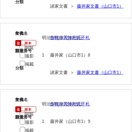
分類
岡本家文書（周防大島町）
諸家文書 ＞
藤井家文書（山口市1）
小川家文書
小川五郎収集史料
8
文書名
年代
明治5年[1872]1月5日
古熊今天神社氏子札
尾崎家文書
閲覧
尾崎家文書（防府市）
請求番号
数量
1
藤井家（山口市1）8
撮影
小沢家文書（阿東町）
掲載
分類
小沢太郎文書
諸家文書 ＞
藤井家文書（山口市1）
小田家文書（山口市吉敷）
小田家文書（柳井市金屋）
9
文書名
年代
明治5年[1872]1月5日
古熊今天神社氏子札
小田家文書（柳井市和田）
閲覧
小田家文書（山口市下小鯖）
請求番号
数量
1
藤井家（山口市1）9
撮影
小野家文書
掲載