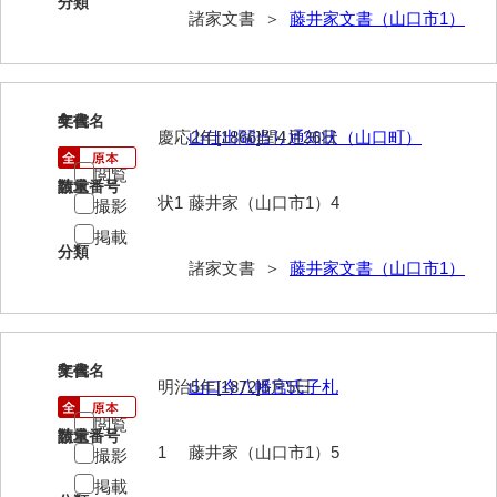
分類
諸家文書 ＞
藤井家文書（山口市1）
内海家文書
宇野家文書
4
文書名
年代
馬屋原家文書
慶応2年[1866]閏4月26日
山仕出鬮当り通知状（山口町）
梅村明文書
閲覧
請求番号
数量
状1
藤井家（山口市1）4
撮影
浦家文書
掲載
分類
江浪家文書
諸家文書 ＞
藤井家文書（山口市1）
惠本家文書
恵良宏収集文書
5
文書名
年代
相木家文書
明治5年[1872]5月5日
山口今八幡宮氏子札
大田家文書
閲覧
請求番号
数量
1
藤井家（山口市1）5
撮影
大谷家文書
掲載