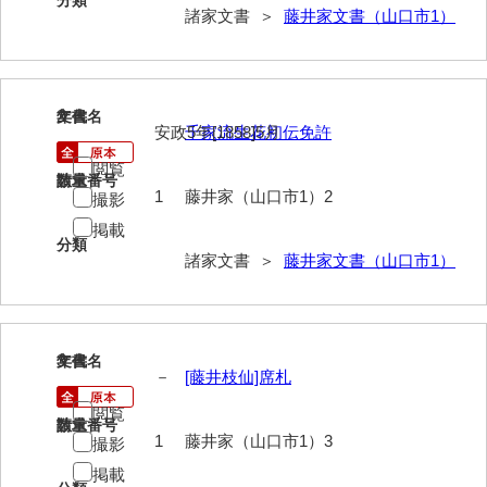
分類
諸家文書 ＞
藤井家文書（山口市1）
岩崎家文書（秋芳町）
岩崎家文書（鹿野町）
岩見博幸収集史料
2
文書名
年代
安政5年[1858]5月
千家流生花初伝免許
上田家文書（防府市）
閲覧
請求番号
数量
1
藤井家（山口市1）2
上田家文書（横浜市）
撮影
掲載
上野竹逸文書
分類
諸家文書 ＞
藤井家文書（山口市1）
上松氏収集文書
氏本家文書
3
文書名
年代
宇多田家文書
－
[藤井枝仙]席札
内田家文書（豊中市）
閲覧
請求番号
数量
1
藤井家（山口市1）3
撮影
内田家文書（防府市）
掲載
内田伸採拓史料