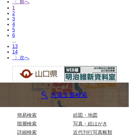
〈
1
兄部家文書
2
3
興隆寺文書
4
5
小嶋家文書
6
...
御所河内大堤水子中文書
13
14
小山家文書
〉
近藤清石文庫
雑賀家文書
斉藤家文書（山口市）
所蔵文書検索
斉藤家文書（徳地町）
佐伯隆収集史料
簡易検索
絵図・地図
階層検索
写真・絵はがき
坂田軍一文書
詳細検索
近代刊行写真帳類