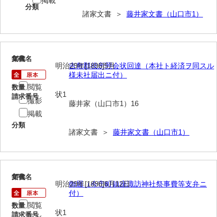
掲載
神田一・二宮関係文書
分類
諸家文書 ＞
藤井家文書（山口市1）
神本正律文書
岸浩文庫
16
文書名
年代
岸村家文書
明治29年[1896]5月
吉敷郡役所照会状回達（本社ト経済ヲ同スル
様未社届出ニ付）
木津屋家文書
閲覧
数量
状1
請求番号
木梨家文書
撮影
藤井家（山口市1）16
掲載
木原家文書
分類
諸家文書 ＞
藤井家文書（山口市1）
木部家文書
木村家文書
木村家文書（山口市）
17
文書名
年代
明治29年[1896]6月12日
御届（今市町鎮座諏訪神社祭事費等支弁ニ
木村一人文書
付）
閲覧
数量
清川家文書
状1
請求番号